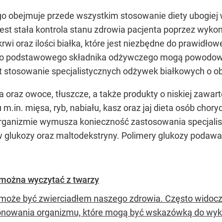
o obejmuje przede wszystkim stosowanie diety ubogiej
st stała kontrola stanu zdrowia pacjenta poprzez wyko
i oraz ilości białka, które jest niezbędne do prawidł
tego podstawowego składnika odżywczego mogą powodow
est stosowanie specjalistycznych odżywek białkowych o
oraz owoce, tłuszcze, a także produkty o niskiej zawart
u m.in. mięsa, ryb, nabiału, kasz oraz jaj dieta osób cho
anizmie wymusza konieczność zastosowania specjalisty
 glukozy oraz maltodekstryny. Polimery glukozy podaw
 można wyczytać z twarzy
może być zwierciadłem naszego zdrowia. Często widoczn
onowania organizmu, które mogą być wskazówką do wyk