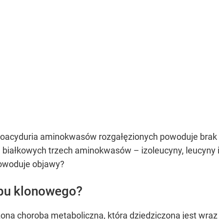
ketoacyduria aminokwasów rozgałęzionych powoduje bra
białkowych trzech aminokwasów – izoleucyny, leucyny i 
powoduje objawy?
opu klonowego?
ona choroba metaboliczna, która dziedziczona jest wra