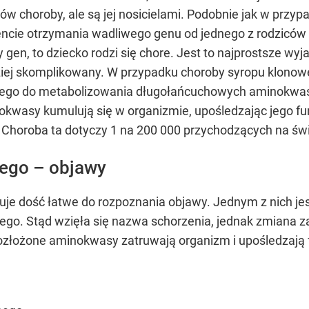
ów choroby, ale są jej nosicielami. Podobnie jak w przy
ie otrzymania wadliwego genu od jednego z rodziców dz
gen, to dziecko rodzi się chore. Jest to najprostsze wy
dziej skomplikowany. W przypadku choroby syropu klono
nego do metabolizowania długołańcuchowych aminokwasó
okwasy kumulują się w organizmie, upośledzając jego fu
Choroba ta dotyczy 1 na 200 000 przychodzących na św
ego – objawy
e dość łatwe do rozpoznania objawy. Jednym z nich jes
go. Stąd wzięła się nazwa schorzenia, jednak zmiana z
rozłożone aminokwasy zatruwają organizm i upośledzają