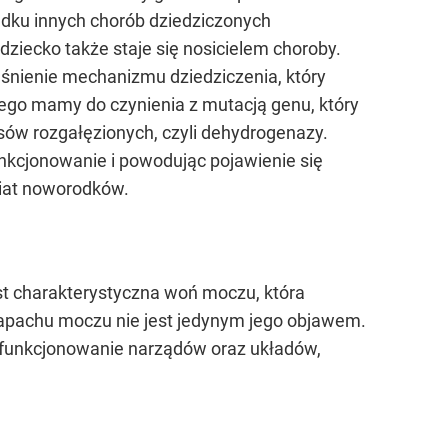
padku innych chorób dziedziczonych
iecko także staje się nosicielem choroby.
jaśnienie mechanizmu dziedziczenia, który
wego mamy do czynienia z mutacją genu, który
w rozgałęzionych, czyli dehydrogenazy.
nkcjonowanie i powodując pojawienie się
iat noworodków.
t charakterystyczna woń moczu, która
apachu moczu nie jest jedynym jego objawem.
 funkcjonowanie narządów oraz układów,