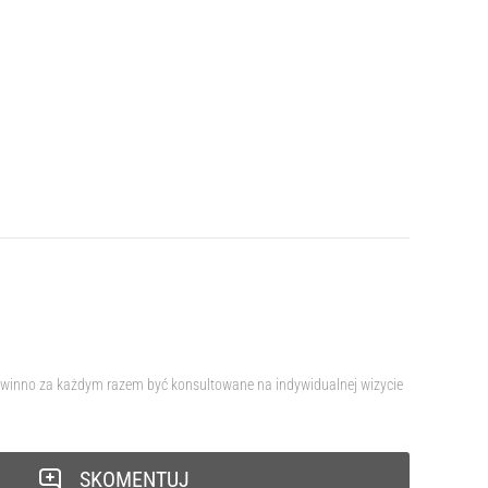
 powinno za każdym razem być konsultowane na indywidualnej wizycie
SKOMENTUJ