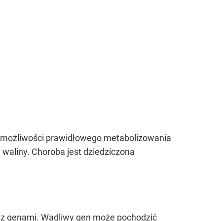
k możliwości prawidłowego metabolizowania
waliny. Choroba jest dziedziczona
z z genami. Wadliwy gen może pochodzić