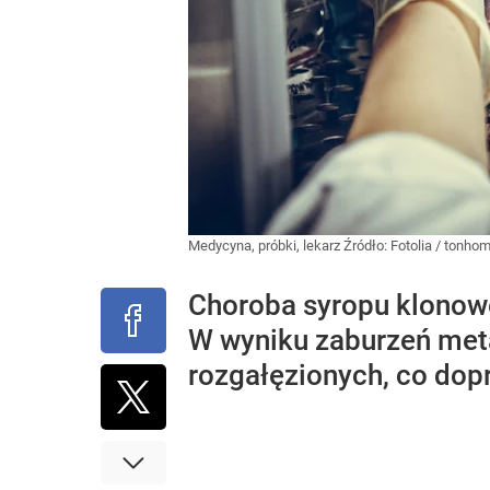
Medycyna, próbki, lekarz
Źródło:
Fotolia
/
tonho
Choroba syropu klonow
W wyniku zaburzeń meta
rozgałęzionych, co dop