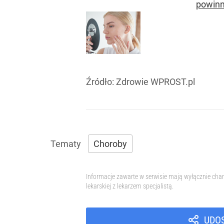
powinn
Źródło:
Zdrowie WPROST.pl
Choroby
Informacje zawarte w serwisie mają wyłącznie char
lekarskiej z lekarzem specjalistą.
UDO