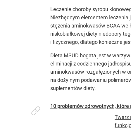
Leczenie choroby syropu klonoweg
Niezbędnym elementem leczenia je
stężenia aminokwasów BCAA we krw
niskobiałkowej diety niedobory 
i fizycznego, dlatego konieczne j
Dieta MSUD bogata jest w warzywa 
eliminacji z codziennego jadłospis
aminokwasów rozgałęzionych w org
na dożylnym podawaniu polimerów
suplementów diety.
10 problemów zdrowotnych, które
Twarz 
funkcj