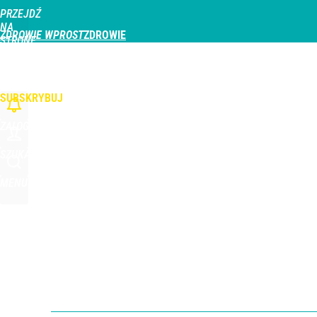
PRZEJDŹ
Udostępnij
0
Skomentuj
NA
ZDROWIE WPROST
STRONĘ
GŁÓWNĄ
CHOROBY
DZIECKO
PROFILAKTYKA
STREFA PACJENTA
ODŻYWIAN
WPROST.PL
SUBSKRYBUJ
ZALOGUJ
SZUKAJ
MENU