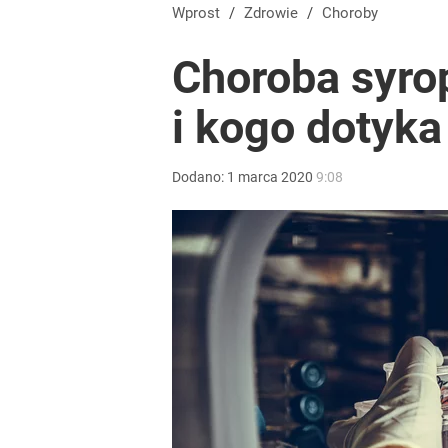
Wprost
/
Zdrowie
/
Choroby
Choroba syrop
i kogo dotyka
Dodano:
1
marca
2020
9:08