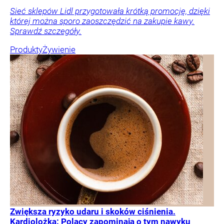
Sieć sklepów Lidl przygotowała krótką promocję, dzięki
której można sporo zaoszczędzić na zakupie kawy.
Sprawdź szczegóły.
Produkty
Żywienie
Zwiększa ryzyko udaru i skoków ciśnienia.
Kardiolożka: Polacy zapominają o tym nawyku