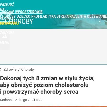
PRZEJDŹ
NA
ZDROWIE WPROST
STRONĘ
CHOROBY
DZIECKO
PROFILAKTYKA
STREFA PACJENTA
ODŻYWIANIE
GŁÓWNĄ
CHOROBY
WPROST.PL
UBSKRYBUJ
ZALOGUJ
MENU
Zdrowie
/
Choroby
Dokonaj tych 8 zmian w stylu życia,
aby obniżyć poziom cholesterolu
i powstrzymać choroby serca
Dodano:
12
lutego
2021
5:22