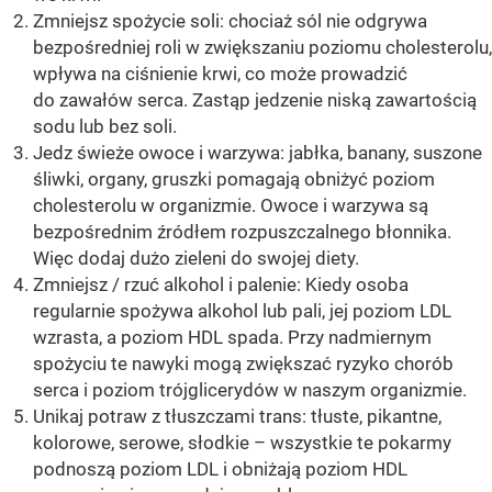
Zmniejsz spożycie soli: chociaż sól nie odgrywa
bezpośredniej roli w zwiększaniu poziomu cholesterolu,
wpływa na ciśnienie krwi, co może prowadzić
do zawałów serca. Zastąp jedzenie niską zawartością
sodu lub bez soli.
Jedz świeże owoce i warzywa: jabłka, banany, suszone
śliwki, organy, gruszki pomagają obniżyć poziom
cholesterolu w organizmie. Owoce i warzywa są
bezpośrednim źródłem rozpuszczalnego błonnika.
Więc dodaj dużo zieleni do swojej diety.
Zmniejsz / rzuć alkohol i palenie: Kiedy osoba
regularnie spożywa alkohol lub pali, jej poziom LDL
wzrasta, a poziom HDL spada. Przy nadmiernym
spożyciu te nawyki mogą zwiększać ryzyko chorób
serca i poziom trójglicerydów w naszym organizmie.
Unikaj potraw z tłuszczami trans: tłuste, pikantne,
kolorowe, serowe, słodkie – wszystkie te pokarmy
podnoszą poziom LDL i obniżają poziom HDL