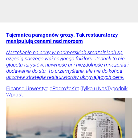
Tajemnica paragonów grozy. Tak restauratorzy
manipulują cenami nad morzem
Narzekanie na ceny w nadmorskich smażalniach są
częścią naszego wakacyjnego folkloru. Jednak to nie
głupota turystów, naiwność ani niezdolność mnożenia i
dodawania do stu. To przemyślana, ale nie do końca
uczciwa strategia restauratorów ukrywających ceny.
Finanse i inwestycje
Podróże
Kraj
Tylko u Nas
Tygodnik
Wprost