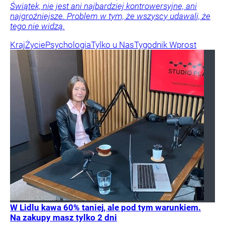
Świątek, nie jest ani najbardziej kontrowersyjne, ani
najgroźniejsze. Problem w tym, że wszyscy udawali, że
tego nie widzą.
Kraj
Życie
Psychologia
Tylko u Nas
Tygodnik Wprost
W Lidlu kawa 60% taniej, ale pod tym warunkiem.
Na zakupy masz tylko 2 dni