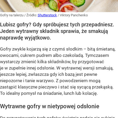
Gofry na talerzu
/ Źródło:
Shutterstock
/
Viktory Panchenko
Lubisz gofry? Gdy spróbujesz tych przepadniesz.
Jeden wytrawny składnik sprawia, że smakują
naprawdę wyjątkowo.
Gofry zwykle kojarzą się z czymś słodkim – bitą śmietaną,
owocami, cukrem pudrem albo czekoladą. Tymczasem
wystarczy zmienić kilka składników, by przygotować
je w zupełnie innej odsłonie. W wytrawnej wersji smakują,
jeszcze lepiej, zwłaszcza gdy ich bazą jest pewne
niepozorne i tanie warzywo. Z powodzeniem mogą
zastąpić klasyczne pieczywo i stać się sycącą przekąską.
To idealny pomysł na śniadanie, lunch lub kolację.
Wytrawne gofry w nietypowej odsłonie
Do przygotowania tych gofrów świetnie nadaje się cukinia.