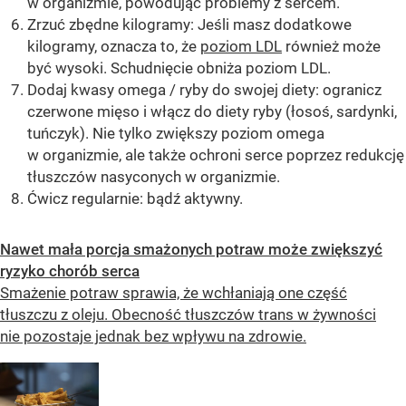
w organizmie, powodując problemy z sercem.
Zrzuć zbędne kilogramy: Jeśli masz dodatkowe
kilogramy, oznacza to, że
poziom LDL
również może
być wysoki. Schudnięcie obniża poziom LDL.
Dodaj kwasy omega / ryby do swojej diety: ogranicz
czerwone mięso i włącz do diety ryby (łosoś, sardynki,
tuńczyk). Nie tylko zwiększy poziom omega
w organizmie, ale także ochroni serce poprzez redukcję
tłuszczów nasyconych w organizmie.
Ćwicz regularnie: bądź aktywny.
Nawet mała porcja smażonych potraw może zwiększyć
ryzyko chorób serca
Smażenie potraw sprawia, że wchłaniają one część
tłuszczu z oleju. Obecność tłuszczów trans w żywności
nie pozostaje jednak bez wpływu na zdrowie.