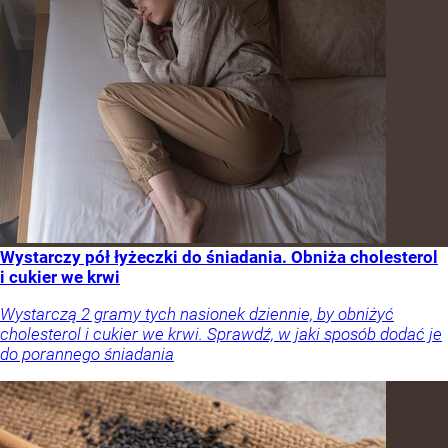
Wystarczy pół łyżeczki do śniadania. Obniża cholesterol
i cukier we krwi
Wystarczą 2 gramy tych nasionek dziennie, by obniżyć
cholesterol i cukier we krwi. Sprawdź, w jaki sposób dodać je
do porannego śniadania