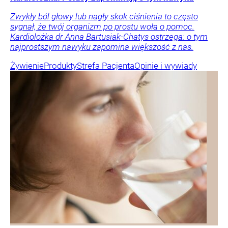
Zwykły ból głowy lub nagły skok ciśnienia to często
sygnał, że twój organizm po prostu woła o pomoc.
Kardiolożka dr Anna Bartusiak-Chatys ostrzega: o tym
najprostszym nawyku zapomina większość z nas.
Żywienie
Produkty
Strefa Pacjenta
Opinie i wywiady