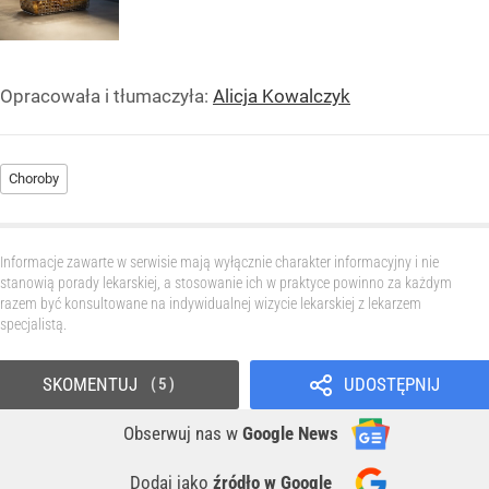
Opracowała i tłumaczyła:
Alicja Kowalczyk
Choroby
Informacje zawarte w serwisie mają wyłącznie charakter informacyjny i nie
stanowią porady lekarskiej, a stosowanie ich w praktyce powinno za każdym
razem być konsultowane na indywidualnej wizycie lekarskiej z lekarzem
specjalistą.
SKOMENTUJ
UDOSTĘPNIJ
5
Obserwuj nas
w
Google News
Dodaj jako
źródło w Google