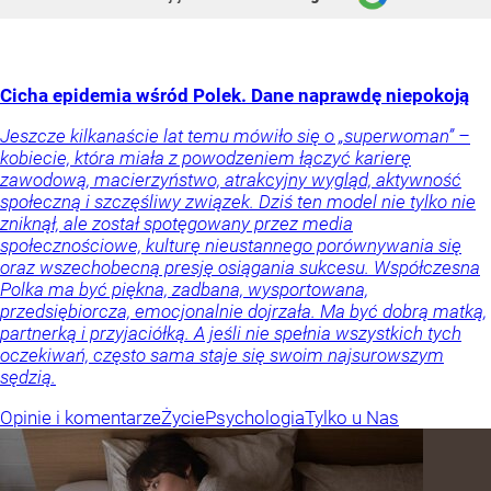
Cicha epidemia wśród Polek. Dane naprawdę niepokoją
Jeszcze kilkanaście lat temu mówiło się o „superwoman” –
kobiecie, która miała z powodzeniem łączyć karierę
zawodową, macierzyństwo, atrakcyjny wygląd, aktywność
społeczną i szczęśliwy związek. Dziś ten model nie tylko nie
zniknął, ale został spotęgowany przez media
społecznościowe, kulturę nieustannego porównywania się
oraz wszechobecną presję osiągania sukcesu. Współczesna
Polka ma być piękna, zadbana, wysportowana,
przedsiębiorcza, emocjonalnie dojrzała. Ma być dobrą matką,
partnerką i przyjaciółką. A jeśli nie spełnia wszystkich tych
oczekiwań, często sama staje się swoim najsurowszym
sędzią.
Opinie i komentarze
Życie
Psychologia
Tylko u Nas