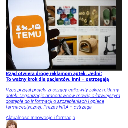
Rząd otwiera drogę reklamom aptek. Jedni:
To ważny krok dla pacjentów. Inni – ostrzegają
Rząd przyjął projekt znoszący całkowity zakaz reklamy
aptek. Organizacje pracodawców mówią o łatwiejszym
dostępie do informacji o szczepieniach i opiece
farmaceutycznej. Prezes NRA – ostrzega.
Aktualności
Innowacje i farmacja