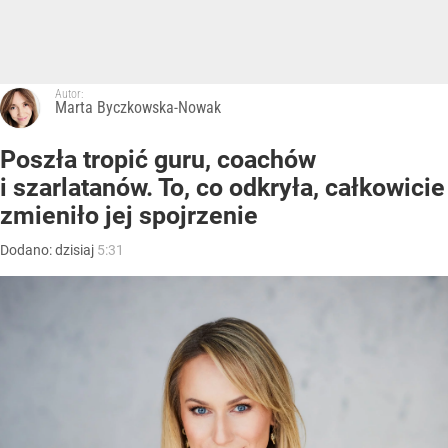
Autor:
Marta Byczkowska-Nowak
Poszła tropić guru, coachów
i szarlatanów. To, co odkryła, całkowicie
zmieniło jej spojrzenie
Dodano:
dzisiaj
5:31