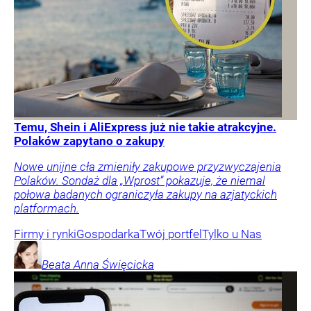
Temu, Shein i AliExpress już nie takie atrakcyjne.
Polaków zapytano o zakupy
Nowe unijne cła zmieniły zakupowe przyzwyczajenia
Polaków. Sondaż dla „Wprost” pokazuje, że niemal
połowa badanych ograniczyła zakupy na azjatyckich
platformach.
Firmy i rynki
Gospodarka
Twój portfel
Tylko u Nas
Beata Anna
Święcicka