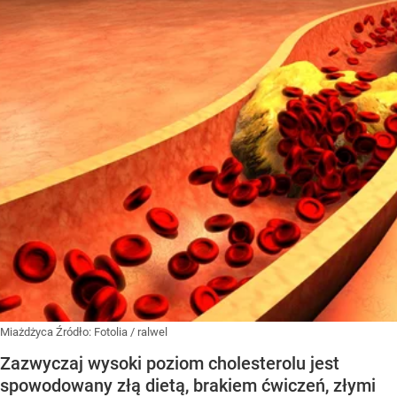
Miażdżyca
Źródło:
Fotolia
/
ralwel
Zazwyczaj wysoki poziom cholesterolu jest
spowodowany złą dietą, brakiem ćwiczeń, złymi