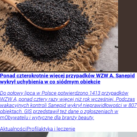
Ponad czterokrotnie więcej przypadków WZW A. Sanepid
wykrył uchybienia w co siódmym obiekcie
Do połowy lipca w Polsce potwierdzono 1413 przypadków
WZW A, ponad cztery razy więcej niż rok wcześniej. Podczas
wakacyjnych kontroli Sanepid wykrył nieprawidłowości w 807
obiektach. GIS przedstawił też dane o zgłoszeniach w
mObywatelu i wytyczne dla branży beauty.
Aktualności
Profilaktyka i leczenie