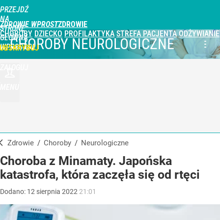
PRZEJDŹ
NA
ZDROWIE WPROST
STRONĘ
CHOROBY
DZIECKO
PROFILAKTYKA
STREFA PACJENTA
ODŻYWIANIE
GŁÓWNĄ
CHOROBY NEUROLOGICZNE
WPROST.PL
UBSKRYBUJ
ZALOGUJ
MENU
Zdrowie
/
Choroby
/
neurologiczne
Choroba z Minamaty. Japońska
katastrofa, która zaczęła się od rtęci
Dodano:
12
sierpnia
2022
21:01