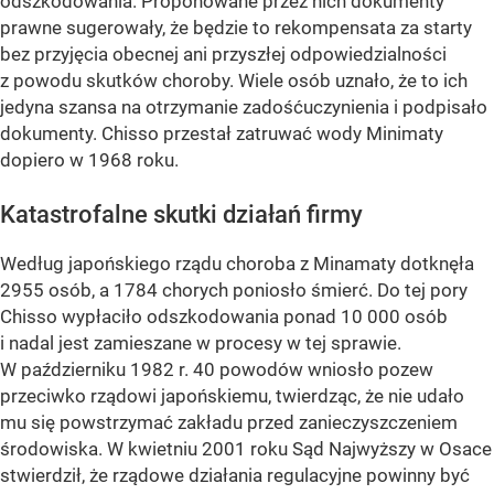
odszkodowania. Proponowane przez nich dokumenty
prawne sugerowały, że będzie to rekompensata za starty
bez przyjęcia obecnej ani przyszłej odpowiedzialności
z powodu skutków choroby. Wiele osób uznało, że to ich
jedyna szansa na otrzymanie zadośćuczynienia i podpisało
dokumenty. Chisso przestał zatruwać wody Minimaty
dopiero w 1968 roku.
Katastrofalne skutki działań firmy
Według japońskiego rządu choroba z Minamaty dotknęła
2955 osób, a 1784 chorych poniosło śmierć. Do tej pory
Chisso wypłaciło odszkodowania ponad 10 000 osób
i nadal jest zamieszane w procesy w tej sprawie.
W październiku 1982 r. 40 powodów wniosło pozew
przeciwko rządowi japońskiemu, twierdząc, że nie udało
mu się powstrzymać zakładu przed zanieczyszczeniem
środowiska. W kwietniu 2001 roku Sąd Najwyższy w Osace
stwierdził, że rządowe działania regulacyjne powinny być