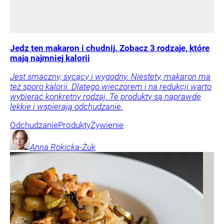
Jedz ten makaron i chudnij. Zobacz 3 rodzaje, które
mają najmniej kalorii
Jest smaczny, sycący i wygodny. Niestety, makaron ma
też sporo kalorii. Dlatego wieczorem i na redukcji warto
wybierać konkretny rodzaj. Te produkty są naprawdę
lekkie i wspierają odchudzanie.
Odchudzanie
Produkty
Żywienie
Anna
Rokicka-Żuk