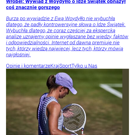
Wróbel: Wywiad z Woydyłło o Idze Świątek obnażył
coś znacznie gorszego
Burza po wywiadzie z Ewą Woydyłło nie wybuchła
dlatego, że padły kontrowersyjne słowa o Idze Świątek.
Wybuchła dlatego, że coraz częściej za ekspercką
analizę uznajemy opinie wygłaszane bez wiedzy, faktów
i odpowiedzialności. Internet od dawna premiuje nie
tych, którzy wiedzą najwięcej, lecz tych, którzy mówią
najgłośniej.
Opinie i komentarze
Kraj
Sport
Tylko u Nas