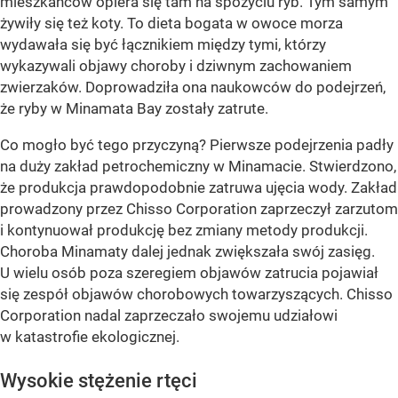
mieszkańców opiera się tam na spożyciu ryb. Tym samym
żywiły się też koty. To dieta bogata w owoce morza
wydawała się być łącznikiem między tymi, którzy
wykazywali objawy choroby i dziwnym zachowaniem
zwierzaków. Doprowadziła ona naukowców do podejrzeń,
że ryby w Minamata Bay zostały zatrute.
Co mogło być tego przyczyną? Pierwsze podejrzenia padły
na duży zakład petrochemiczny w Minamacie. Stwierdzono,
że produkcja prawdopodobnie zatruwa ujęcia wody. Zakład
prowadzony przez Chisso Corporation zaprzeczył zarzutom
i kontynuował produkcję bez zmiany metody produkcji.
Choroba Minamaty dalej jednak zwiększała swój zasięg.
U wielu osób poza szeregiem objawów zatrucia pojawiał
się zespół objawów chorobowych towarzyszących. Chisso
Corporation nadal zaprzeczało swojemu udziałowi
w katastrofie ekologicznej.
Wysokie stężenie rtęci