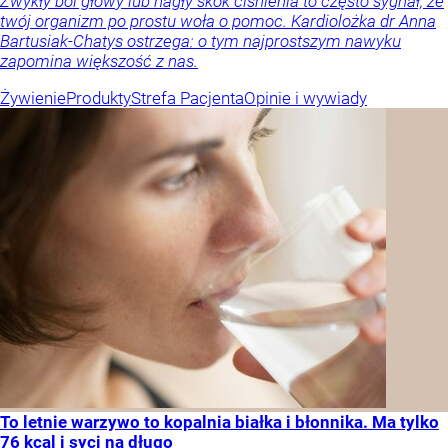
Zwykły ból głowy lub nagły skok ciśnienia to często sygnał, że
twój organizm po prostu woła o pomoc. Kardiolożka dr Anna
Bartusiak-Chatys ostrzega: o tym najprostszym nawyku
zapomina większość z nas.
Żywienie
Produkty
Strefa Pacjenta
Opinie i wywiady
To letnie warzywo to kopalnia białka i błonnika. Ma tylko
76 kcal i syci na długo