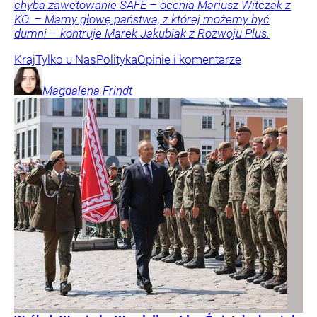
chyba zawetowanie SAFE – ocenia Mariusz Witczak z
KO. – Mamy głowę państwa, z której możemy być
dumni – kontruje Marek Jakubiak z Rozwoju Plus.
Kraj
Tylko u Nas
Polityka
Opinie i komentarze
Magdalena
Frindt