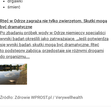
drgawki
śmierć
Rtęć w Odrze zagraża nie tylko zwierzętom. Skutki mogą
być dramatyczne
Po zbadaniu próbek wody w Odrze niemieccy specjaliści
wyniki badań określili jako zatrważające. „Jeśli potwierdzą
się wyniki badań, skutki mogą być dramatyczne. Rtęć
to podstępny zabójca, przedostaje się różnymi drogami
do organizmu....
Źródło:
Zdrowie WPROST.pl
/
Verywellhealth