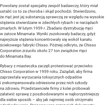
Powołany został specjalny zespół badawczy, który miał
ustalić co to za choroba i skąd pochodzi. Stwierdzono,
że rtęć jest jej substancją sprawczą ze względu na wysokie
stężenia stwierdzane w zdechłych rybach i w narządach
zmarłych. W lutym 1959 r. Zbadano dystrybucję rtęci
w zatoce Minamata. Wyniki zszokowały badaczy, gdyż
najwyższe stężenia koncentrowały się wokół kanału
ściekowego fabryki Chisso. Później odkryto, że Chisso
Corporation zrzuciło około 27 ton związków rtęci
do Minamata Bay.
Rybacy z miasteczka zaczęli protestować przeciwko
Chisso Corporation w 1959 roku. Zażądali, aby firma
zaprzestała wyrzucania toksycznych odpadów
i zrekompensowała odniesione przez nich szkody
na zdrowiu. Przedstawiciele firmy z kolei próbowali
załatwić sprawę z poszkodowanymi w najkorzystniejszy
dla siebie sposób – aby jak najmniej osób otrzymało