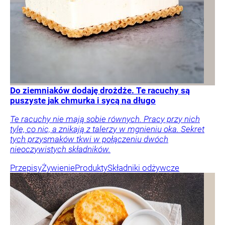
Do ziemniaków dodaję drożdże. Te racuchy są
puszyste jak chmurka i sycą na długo
Te racuchy nie mają sobie równych. Pracy przy nich
tyle, co nic, a znikają z talerzy w mgnieniu oka. Sekret
tych przysmaków tkwi w połączeniu dwóch
nieoczywistych składników.
Przepisy
Żywienie
Produkty
Składniki odżywcze