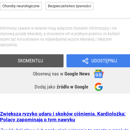
Choroby neurologiczne
Bezpieczeństwo żywności
Informacje zawarte w serwisie mają wyłącznie charakter informacyjny i nie
stanowią porady lekarskiej, a stosowanie ich w praktyce powinno za każdym
razem być konsultowane na indywidualnej wizycie lekarskiej z lekarzem
specjalistą.
SKOMENTUJ
UDOSTĘPNIJ
Obserwuj nas
w
Google News
Dodaj jako
źródło w Google
Zwiększa ryzyko udaru i skoków ciśnienia. Kardiolożka:
Polacy zapominają o tym nawyku