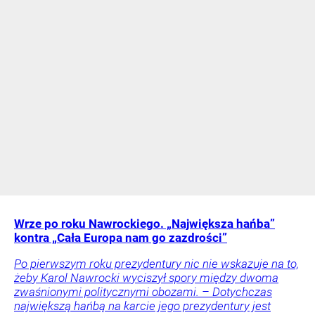
Wrze po roku Nawrockiego. „Największa hańba”
kontra „Cała Europa nam go zazdrości”
Po pierwszym roku prezydentury nic nie wskazuje na to,
żeby Karol Nawrocki wyciszył spory między dwoma
zwaśnionymi politycznymi obozami. – Dotychczas
największą hańbą na karcie jego prezydentury jest