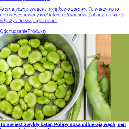
Aromatyczny, sycący i wyjątkowo zdrowy. To warzywo to
niekwestionowany król letnich straganów. Zobacz, co warto
włączyć do swojego menu.
Odchudzanie
Produkty
To nie jest zwykły katar. Polipy nosa odbierają węch, sen