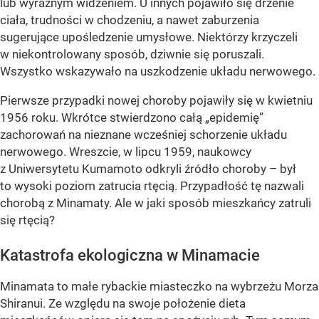
lub wyraźnym widzeniem. U innych pojawiło się drżenie
ciała, trudności w chodzeniu, a nawet zaburzenia
sugerujące upośledzenie umysłowe. Niektórzy krzyczeli
w niekontrolowany sposób, dziwnie się poruszali.
Wszystko wskazywało na uszkodzenie układu nerwowego.
Pierwsze przypadki nowej choroby pojawiły się w kwietniu
1956 roku. Wkrótce stwierdzono całą „epidemię”
zachorowań na nieznane wcześniej schorzenie układu
nerwowego. Wreszcie, w lipcu 1959, naukowcy
z Uniwersytetu Kumamoto odkryli źródło choroby – był
to wysoki poziom zatrucia rtęcią. Przypadłość tę nazwali
chorobą z Minamaty. Ale w jaki sposób mieszkańcy zatruli
się rtęcią?
Katastrofa ekologiczna w Minamacie
Minamata to małe rybackie miasteczko na wybrzeżu Morza
Shiranui. Ze względu na swoje położenie dieta