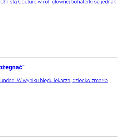
 Christą Couture w roli głównej bohaterki są jednak
pożegnać”
Dundee. W wyniku błędu lekarza, dziecko zmarło