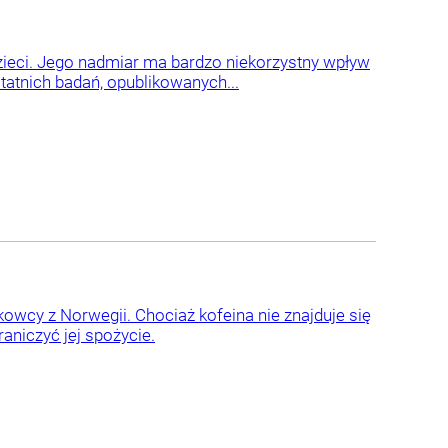
zieci. Jego nadmiar ma bardzo niekorzystny wpływ
tatnich badań, opublikowanych...
owcy z Norwegii. Chociaż kofeina nie znajduje się
aniczyć jej spożycie.