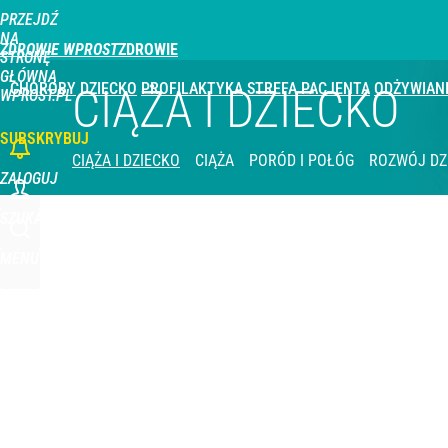
PRZEJDŹ
NA
ZDROWIE WPROST
STRONĘ
GŁÓWNĄ
CHOROBY
DZIECKO
PROFILAKTYKA
STREFA PACJENTA
ODŻYWIAN
CIĄŻA I DZIECKO
WPROST.PL
SUBSKRYBUJ
CIĄŻA I DZIECKO
CIĄŻA
PORÓD I POŁÓG
ROZWÓJ DZ
ZALOGUJ
SZUKAJ
MENU