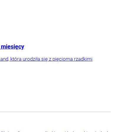
7 miesięcy
and, która urodziła się z pięcioma rzadkimi