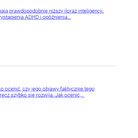
ają prawdopodobnie niższy iloraz inteligencji.
stąpienia ADHD i opóźnienia...
 ocenić, czy jego objawy faktycznie tego
cz szybko się rozwija. Jak ocenić,...