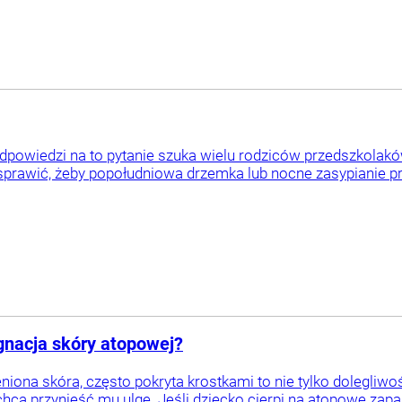
Odpowiedzi na to pytanie szuka wielu rodziców przedszkolak
 sprawić, żeby popołudniowa drzemka lub nocne zasypianie prz
ęgnacja skóry atopowej?
iona skóra, często pokryta krostkami to nie tylko dolegliwo
chcą przynieść mu ulgę. Jeśli dziecko cierpi na atopowe zapal