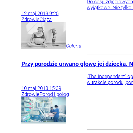
Do sesji zdjęciowych 
wyjątkowe. Nie tylko 
12
maj
2018
9:26
Zdrowie
Ciąża
Galeria
Przy porodzie urwano głowę jej dziecka. N
„The Independent” op
w trakcie porodu, po
10
maj
2018
15:39
Zdrowie
Poród i połóg