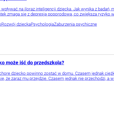
pływać na iloraz inteligencji dziecka. Jak wynika z badań, m
tek zmaga się z depresją poporodową, co zwiększa ryzyko wy
o
Rozwój dziecka
Psychologia
Zaburzenia psychiczne
cko może iść do przedszkola?
 chore dziecko powinno zostać w domu. Czasem jednak ciężko
ę, że zaraz mu przejdzie. Czasem jednak nie przechodzi, a wrę