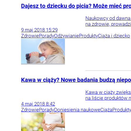
Dajesz to dziecku do picia? Może mieć pr
Naukowcy od dawna ap
na zdrowie, prowadzi
9
maj
2018
15:29
Zdrowie
Porady
Odżywianie
Produkty
Ciąża i dziecko
Kawa w ciąży? Nowe badania budzą niepo
Kawa w ciąży zwiększ
na liście produktów 
4
maj
2018
8:42
Zdrowie
Porady
Doniesienia naukowe
Ciąża
Produkt