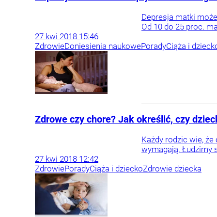
Depresja matki może w
Od 10 do 25 proc. ma
27
kwi
2018
15:46
Zdrowie
Doniesienia naukowe
Porady
Ciąża i dzieck
Zdrowe czy chore? Jak określić, czy dzie
Każdy rodzic wie, że
wymagają. Łudzimy si
27
kwi
2018
12:42
Zdrowie
Porady
Ciąża i dziecko
Zdrowie dziecka