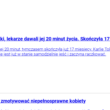
i, lekarze dawali jej 20 minut życia. Skończyła 1
ej 20 minut, tymczasem skończyła już 17 miesięcy. Karlie Tol
e jest już w stanie samodzielnie jeść i zaczyna raczkować.
ce zmotywować niepełnosprawne kobiety