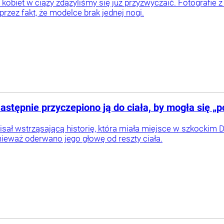
kobiet w ciąży zdążyliśmy się już przyzwyczaić. Fotografie z
przez fakt, że modelce brak jednej nogi.
astępnie przyczepiono ją do ciała, by mogła się „
isał wstrząsającą historię, która miała miejsce w szkockim 
nieważ oderwano jego głowę od reszty ciała.