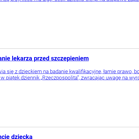
nie lekarza przed szczepieniem
awia się z dzieckiem na badanie kwalifikacyjne, łamie praw
w piątek dziennik „Rzeczpospolita”, zwracając uwagę na wy
ncję dziecka