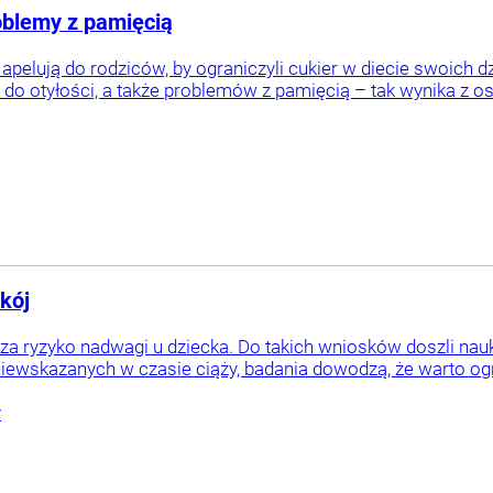
oblemy z pamięcią
elują do rodziców, by ograniczyli cukier w diecie swoich d
 do otyłości, a także problemów z pamięcią – tak wynika z os
kój
a ryzyko nadwagi u dziecka. Do takich wniosków doszli nauk
niewskazanych w czasie ciąży, badania dowodzą, że warto ogr
y