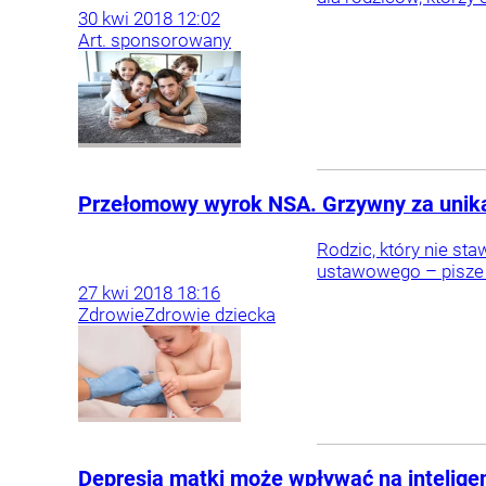
30
kwi
2018
12:02
Art. sponsorowany
Przełomowy wyrok NSA. Grzywny za unika
Rodzic, który nie st
ustawowego – pisze 
27
kwi
2018
18:16
Zdrowie
Zdrowie dziecka
Depresja matki może wpływać na intelige