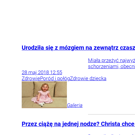
Urodziła się z mózgiem na zewnątrz czaszk
Miała przeżyć najwyż
schorzeniami, obecni
28
maj
2018
12:55
Zdrowie
Poród i połóg
Zdrowie dziecka
Galeria
Przez ciążę na jednej nodze? Christa ch