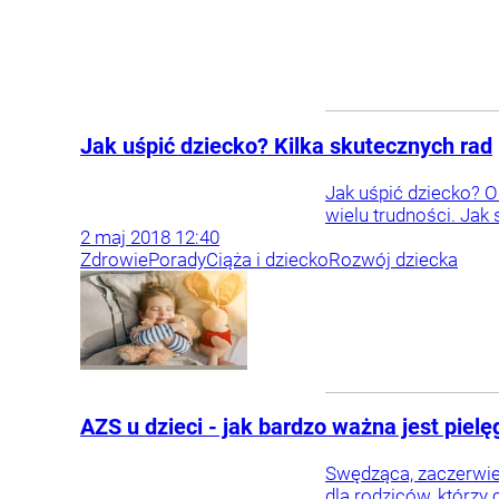
Jak uśpić dziecko? Kilka skutecznych rad
Jak uśpić dziecko? 
wielu trudności. Jak
2
maj
2018
12:40
Zdrowie
Porady
Ciąża i dziecko
Rozwój dziecka
AZS u dzieci - jak bardzo ważna jest piel
Swędząca, zaczerwien
dla rodziców, którzy 