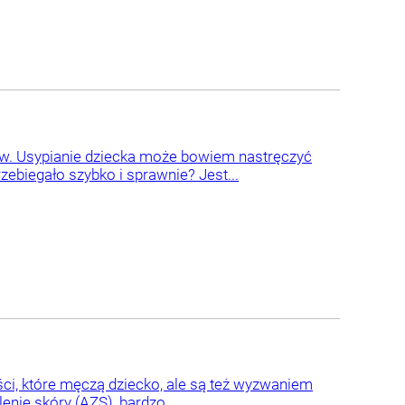
ów. Usypianie dziecka może bowiem nastręczyć
ebiegało szybko i sprawnie? Jest...
ści, które męczą dziecko, ale są też wyzwaniem
enie skóry (AZS), bardzo...