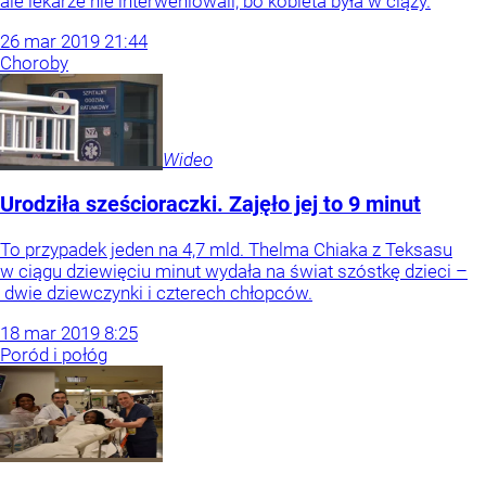
ale lekarze nie interweniowali, bo kobieta była w ciąży.
26
mar
2019
21:44
Choroby
Wideo
Urodziła sześcioraczki. Zajęło jej to 9 minut
To przypadek jeden na 4,7 mld. Thelma Chiaka z Teksasu
w ciągu dziewięciu minut wydała na świat szóstkę dzieci –
dwie dziewczynki i czterech chłopców.
18
mar
2019
8:25
Poród i połóg