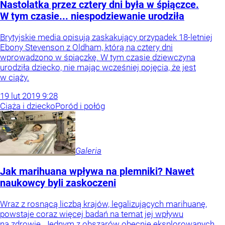
Nastolatka przez cztery dni była w śpiączce.
W tym czasie... niespodziewanie urodziła
Brytyjskie media opisują zaskakujący przypadek 18-letniej
Ebony Stevenson z Oldham, którą na cztery dni
wprowadzono w śpiączkę. W tym czasie dziewczyna
urodziła dziecko, nie mając wcześniej pojęcia, że jest
w ciąży.
19
lut
2019
9:28
Ciąża i dziecko
Poród i połóg
Galeria
Jak marihuana wpływa na plemniki? Nawet
naukowcy byli zaskoczeni
Wraz z rosnącą liczbą krajów, legalizujących marihuanę,
powstaje coraz więcej badań na temat jej wpływu
na zdrowie. Jednym z obszarów obecnie eksplorowanych