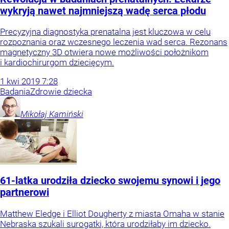
wykryją nawet najmniejszą wadę serca płodu
Precyzyjna diagnostyka prenatalna jest kluczowa w celu
rozpoznania oraz wczesnego leczenia wad serca. Rezonans
magnetyczny 3D otwiera nowe możliwości położnikom
i kardiochirurgom dziecięcym.
1
kwi
2019
7:28
Badania
Zdrowie dziecka
Mikołaj
Kamiński
61-latka urodziła dziecko swojemu synowi i jego
partnerowi
Matthew Eledge i Elliot Dougherty z miasta Omaha w stanie
Nebraska szukali surogatki, która urodziłaby im dziecko.