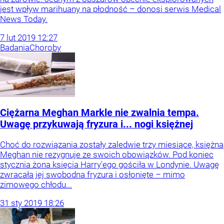
jest wpływ marihuany na płodność – donosi serwis Medical
News Today.
7
lut
2019
12:27
Badania
Choroby
Ciężarna Meghan Markle nie zwalnia tempa.
Uwagę przykuwają fryzura i... nogi księżnej
Choć do rozwiązania zostały zaledwie trzy miesiące, księżna
Meghan nie rezygnuje ze swoich obowiązków. Pod koniec
stycznia żona księcia Harry'ego gościła w Londynie. Uwagę
zwracała jej swobodna fryzura i osłonięte – mimo
zimowego chłodu...
31
sty
2019
18:26