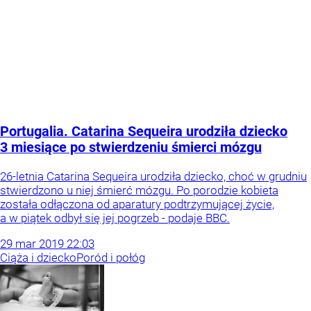
Portugalia. Catarina Sequeira urodziła dziecko
3 miesiące po stwierdzeniu śmierci mózgu
26-letnia Catarina Sequeira urodziła dziecko, choć w grudniu
stwierdzono u niej śmierć mózgu. Po porodzie kobieta
została odłączona od aparatury podtrzymującej życie,
a w piątek odbył się jej pogrzeb - podaje BBC.
29
mar
2019
22:03
Ciąża i dziecko
Poród i połóg