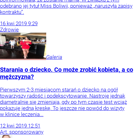
odebrano jej tytuł Miss Boliwii, ponieważ „naruszyła zapisy
kontraktu”.
16
kwi
2019
9:29
Zdrowie
Galeria
Starania o dziecko. Co może zrobić kobieta, a co
mężczyzna?
Pierwszym 2-3 miesiącom starań o dziecko na ogół
towarzyszy radość i podekscytowanie. Nastroje jednak
diametralnie się zmieniają, gdy po tym czasie test wciąż
pokazuje jedną kreskę. To jeszcze nie powód do wizyty
w klinice leczenia...
12
kwi
2019
12:51
Art. sponsorowany