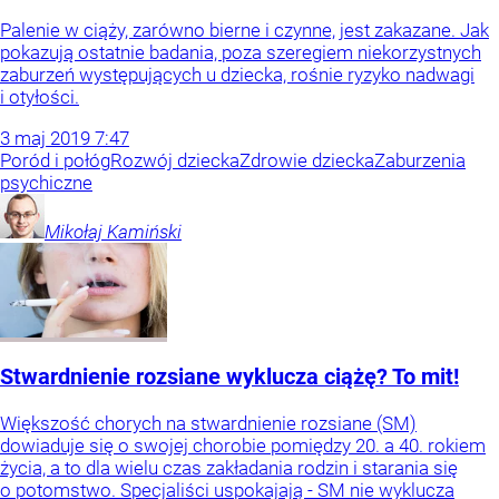
Palenie w ciąży, zarówno bierne i czynne, jest zakazane. Jak
pokazują ostatnie badania, poza szeregiem niekorzystnych
zaburzeń występujących u dziecka, rośnie ryzyko nadwagi
i otyłości.
3
maj
2019
7:47
Poród i połóg
Rozwój dziecka
Zdrowie dziecka
Zaburzenia
psychiczne
Mikołaj
Kamiński
Stwardnienie rozsiane wyklucza ciążę? To mit!
Większość chorych na stwardnienie rozsiane (SM)
dowiaduje się o swojej chorobie pomiędzy 20. a 40. rokiem
życia, a to dla wielu czas zakładania rodzin i starania się
o potomstwo. Specjaliści uspokajają - SM nie wyklucza