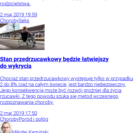
rodzicielstwa.
2
maj
2019
19:59
Choroby
Seks
Stan przedrzucawkowy będzie łatwiejszy
do wykrycia
Chociaż stan przedrzucawkowy występuje tylko w przypadku
2 do 8% ciąż na całym świecie, jest bardzo niebezpieczny.
Jego konsekwencją może być rozwój groźniej dla życia
rzucawki. Z tego powodu szuka się metod wczesnego
rozpoznawania choroby.
2
maj
2019
17:50
Choroby
Poród i połóg
Mikołaj
Kamiński