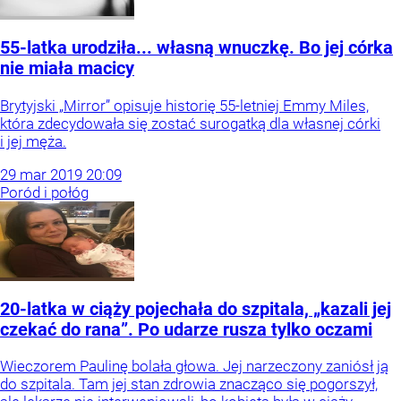
55-latka urodziła... własną wnuczkę. Bo jej córka
nie miała macicy
Brytyjski „Mirror” opisuje historię 55-letniej Emmy Miles,
która zdecydowała się zostać surogatką dla własnej córki
i jej męża.
29
mar
2019
20:09
Poród i połóg
20-latka w ciąży pojechała do szpitala, „kazali jej
czekać do rana”. Po udarze rusza tylko oczami
Wieczorem Paulinę bolała głowa. Jej narzeczony zaniósł ją
do szpitala. Tam jej stan zdrowia znacząco się pogorszył,