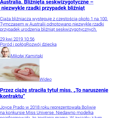
Australia. Bliźnięta seskwizygotyczne –
niezwykle rzadki przypadek bliźniąt
Ciąża bliźniacza występuje z częstością około 1 na 100.
Tymczasem w Australii odnotowano niezwykle rzadki
przypadek urodzenia bliźniąt seskwizygotycznych.
29
kwi
2019
10:56
Poród i połóg
Rozwój dziecka
Mikołaj
Kamiński
Wideo
Przez ciążę straciła tytuł miss. „To naruszenie
kontraktu”
Joyce Prado w 2018 roku reprezentowała Boliwię
na konkursie Miss Universe. Niedawno modelka
poinformowała, że zostanie mamą. W związku z tym