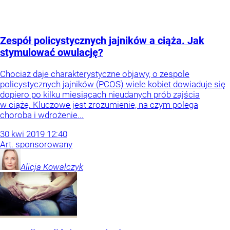
Zespół policystycznych jajników a ciąża. Jak
stymulować owulację?
Chociaż daje charakterystyczne objawy, o zespole
policystycznych jajników (PCOS) wiele kobiet dowiaduje się
dopiero po kilku miesiącach nieudanych prób zajścia
w ciążę. Kluczowe jest zrozumienie, na czym polega
choroba i wdrożenie...
30
kwi
2019
12:40
Art. sponsorowany
Alicja
Kowalczyk