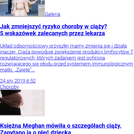
Galeria
Jak zmniejszyć ryzyko choroby w ciąży?
5 wskazówek zalecanych przez lekarza
Układ odpornościowy przyszłej mamy zmienia się i działa
inaczej. Ciąża powoduje zwiększenie produkcji limfocytów T
regulatorowych, których zadaniem jest ochrona
rozwijającego się płodu przed systemem immunologicznym
matki. „Zajęte”...
24
sty
2019
6:52
Choroby
Księżna Meghan mówiła o szczegółach ciąży.
Zapytano ją o płeć dziecka