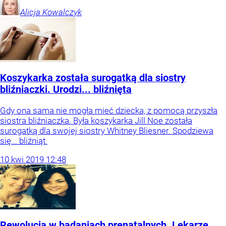
Alicja
Kowalczyk
Koszykarka została surogatką dla siostry
bliźniaczki. Urodzi... bliźnięta
Gdy ona sama nie mogła mieć dziecka, z pomocą przyszła
siostra bliźniaczka. Była koszykarka Jill Noe została
surogatką dla swojej siostry Whitney Bliesner. Spodziewa
się... bliźniąt.
10
kwi
2019
12:48
Rewolucja w badaniach prenatalnych. Lekarze