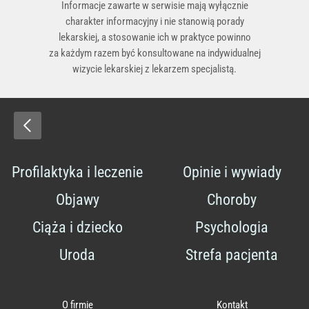
Informacje zawarte w serwisie mają wyłącznie
charakter informacyjny i nie stanowią porady
lekarskiej, a stosowanie ich w praktyce powinno
za każdym razem być konsultowane na indywidualnej
wizycie lekarskiej z lekarzem specjalistą.
Profilaktyka i leczenie
Opinie i wywiady
Objawy
Choroby
Ciąża i dziecko
Psychologia
Uroda
Strefa pacjenta
O firmie
Kontakt