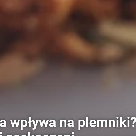
a wpływa na plemniki