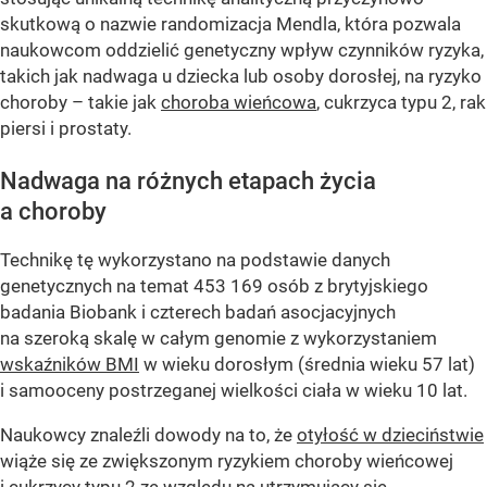
skutkową o nazwie randomizacja Mendla, która pozwala
naukowcom oddzielić genetyczny wpływ czynników ryzyka,
takich jak nadwaga u dziecka lub osoby dorosłej, na ryzyko
choroby – takie jak
choroba wieńcowa
, cukrzyca typu 2, rak
piersi i prostaty.
Nadwaga na różnych etapach życia
a choroby
Technikę tę wykorzystano na podstawie danych
genetycznych na temat 453 169 osób z brytyjskiego
badania Biobank i czterech badań asocjacyjnych
na szeroką skalę w całym genomie z wykorzystaniem
wskaźników BMI
w wieku dorosłym (średnia wieku 57 lat)
i samooceny postrzeganej wielkości ciała w wieku 10 lat.
Naukowcy znaleźli dowody na to, że
otyłość w dzieciństwie
wiąże się ze zwiększonym ryzykiem choroby wieńcowej
i cukrzycy typu 2 ze względu na utrzymujący się,