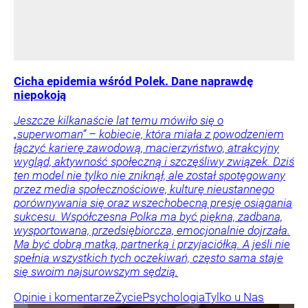
Cicha epidemia wśród Polek. Dane naprawdę
niepokoją
Jeszcze kilkanaście lat temu mówiło się o
„superwoman” – kobiecie, która miała z powodzeniem
łączyć karierę zawodową, macierzyństwo, atrakcyjny
wygląd, aktywność społeczną i szczęśliwy związek. Dziś
ten model nie tylko nie zniknął, ale został spotęgowany
przez media społecznościowe, kulturę nieustannego
porównywania się oraz wszechobecną presję osiągania
sukcesu. Współczesna Polka ma być piękna, zadbana,
wysportowana, przedsiębiorcza, emocjonalnie dojrzała.
Ma być dobrą matką, partnerką i przyjaciółką. A jeśli nie
spełnia wszystkich tych oczekiwań, często sama staje
się swoim najsurowszym sędzią.
Opinie i komentarze
Życie
Psychologia
Tylko u Nas