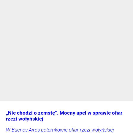
„Nie chodzi o zemstę”. Mocny apel w sprawie ofiar
rzezi wołyńskiej
W Buenos Aires potomkowie ofiar rzezi wołyńskiej