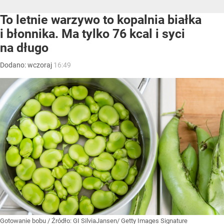
To letnie warzywo to kopalnia białka
i błonnika. Ma tylko 76 kcal i syci
na długo
Dodano:
wczoraj
16:49
Gotowanie bobu
/ Źródło:
GI SilviaJansen/ Getty Images Signature