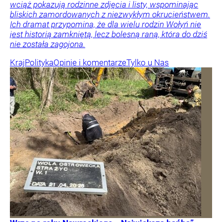
wciąż pokazują rodzinne zdjęcia i listy, wspominając
bliskich zamordowanych z niezwykłym okrucieństwem.
Ich dramat przypomina, że dla wielu rodzin Wołyń nie
jest historią zamkniętą, lecz bolesną raną, która do dziś
nie została zagojona.
Kraj
Polityka
Opinie i komentarze
Tylko u Nas