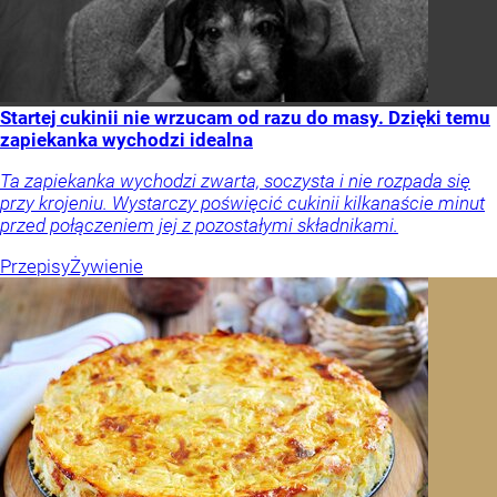
Startej cukinii nie wrzucam od razu do masy. Dzięki temu
zapiekanka wychodzi idealna
Ta zapiekanka wychodzi zwarta, soczysta i nie rozpada się
przy krojeniu. Wystarczy poświęcić cukinii kilkanaście minut
przed połączeniem jej z pozostałymi składnikami.
Przepisy
Żywienie