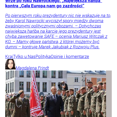
Wrze po roku Nawrockiego. „Największa hańba”
kontra „Cała Europa nam go zazdrości”
Po pierwszym roku prezydentury nic nie wskazuje na to,
żeby Karol Nawrocki wyciszył spory między dwoma
zwaśnionymi politycznymi obozami. – Dotychczas
największą hańbą na karcie jego prezydentury jest
chyba zawetowanie SAFE – ocenia Mariusz Witczak z
KO. – Mamy głowę państwa, z której możemy być
dumni – kontruje Marek Jakubiak z Rozwoju Plus.
Kraj
Tylko u Nas
Polityka
Opinie i komentarze
Magdalena
Frindt