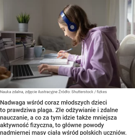
Nauka zdalna, zdjęcie ilustracyjne
Źródło:
Shutterstock
/
fizkes
Nadwaga wśród coraz młodszych dzieci
to prawdziwa plaga. Złe odżywianie i zdalne
nauczanie, a co za tym idzie także mniejsza
aktywność fizyczna, to główne powody
nadmiernej masy ciała wśród polskich uczniów.