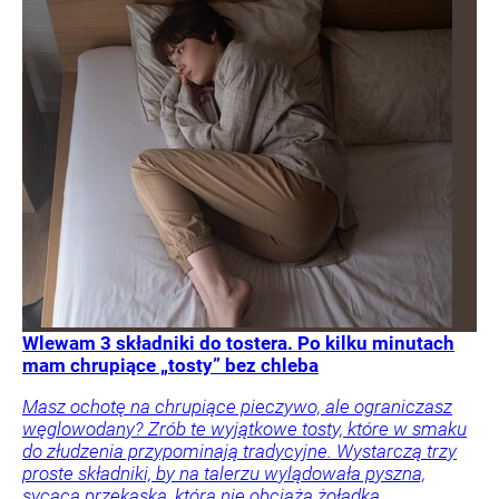
Wlewam 3 składniki do tostera. Po kilku minutach
mam chrupiące „tosty” bez chleba
Masz ochotę na chrupiące pieczywo, ale ograniczasz
węglowodany? Zrób te wyjątkowe tosty, które w smaku
do złudzenia przypominają tradycyjne. Wystarczą trzy
proste składniki, by na talerzu wylądowała pyszna,
sycąca przekąska, która nie obciąża żołądka.