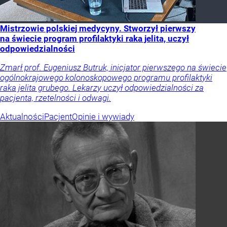
Mistrzowie polskiej medycyny. Stworzył pierwszy
na świecie program profilaktyki raka jelita, uczył
odpowiedzialności
Zmarł prof. Eugeniusz Butruk, inicjator pierwszego na świecie
ogólnokrajowego kolonoskopowego programu profilaktyki
raka jelita grubego. Lekarzy uczył odpowiedzialności za
pacjenta, rzetelności i odwagi.
Aktualności
Pacjent
Opinie i wywiady