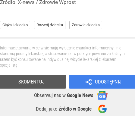
Źródło:
X-news
/
Zdrowie Wprost
Ciąża i dziecko
Rozwój dziecka
Zdrowie dziecka
Informacje zawarte w serwisie mają wyłącznie charakter informacyjny i nie
stanowią porady lekarskiej, a stosowanie ich w praktyce powinno za każdym
razem być konsultowane na indywidualnej wizycie lekarskiej z lekarzem
specjalistą.
SKOMENTUJ
UDOSTĘPNIJ
Obserwuj nas
w
Google News
Dodaj jako
źródło w Google