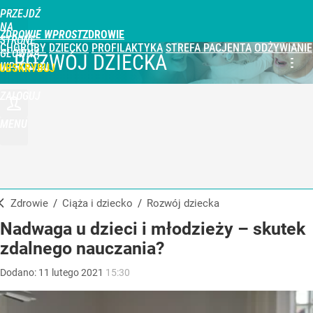
PRZEJDŹ
NA
ZDROWIE WPROST
STRONĘ
CHOROBY
DZIECKO
PROFILAKTYKA
STREFA PACJENTA
ODŻYWIANIE
GŁÓWNĄ
ROZWÓJ DZIECKA
WPROST.PL
UBSKRYBUJ
ZALOGUJ
MENU
Zdrowie
/
Ciąża i dziecko
/
Rozwój dziecka
Nadwaga u dzieci i młodzieży – skutek
zdalnego nauczania?
Dodano:
11
lutego
2021
15:30