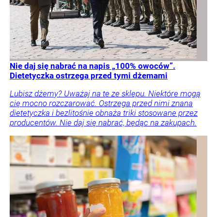
Nie daj się nabrać na napis „100% owoców”.
Dietetyczka ostrzega przed tymi dżemami
Lubisz dżemy? Uważaj na te ze sklepu. Niektóre mogą
cię mocno rozczarować. Ostrzega przed nimi znana
dietetyczka i bezlitośnie obnaża triki stosowane przez
producentów. Nie daj się nabrać, będąc na zakupach.