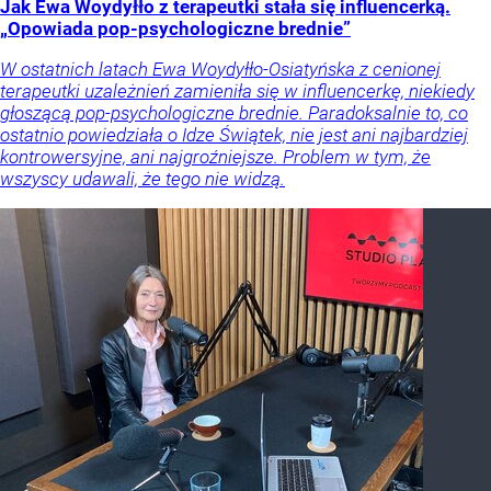
Jak Ewa Woydyłło z terapeutki stała się influencerką.
„Opowiada pop-psychologiczne brednie”
W ostatnich latach Ewa Woydyłło-Osiatyńska z cenionej
terapeutki uzależnień zamieniła się w influencerkę, niekiedy
głoszącą pop-psychologiczne brednie. Paradoksalnie to, co
ostatnio powiedziała o Idze Świątek, nie jest ani najbardziej
kontrowersyjne, ani najgroźniejsze. Problem w tym, że
wszyscy udawali, że tego nie widzą.