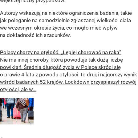
większej liczby przypadków.
Autorzy wskazują na niektóre ograniczenia badania, takie
jak poleganie na samodzielnie zgłaszanej wielkości ciała
we wczesnym okresie życia, co mogło mieć wpływ
na dokładność ich szacunków.
Polacy chorzy na otyłość. „Lepiej chorować na raka”
Nie ma innej choroby, która powoduje tak dużą liczbę
powikłań. Średnia długość życia w Polsce skróci się
o prawie 4 lata z powodu otyłości: to drugi najgorszy wynik
wśród badanych 52 krajów. Lockdown przyspieszył rozwój
otyłości, ale w...