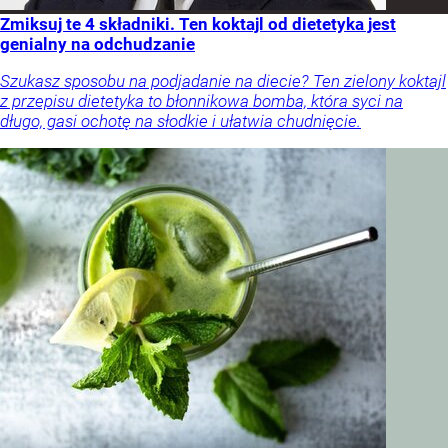
Zmiksuj te 4 składniki. Ten koktajl od dietetyka jest
genialny na odchudzanie
Szukasz sposobu na podjadanie na diecie? Ten zielony koktajl
z przepisu dietetyka to błonnikowa bomba, która syci na
długo, gasi ochotę na słodkie i ułatwia chudnięcie.