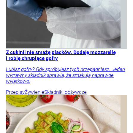
Z cukinii nie smażę placków. Dodaję mozzarellę
i robię chrupiące gofry
Lubisz gofry? Gdy spróbujesz tych przepadniesz. Jeden
wytrawny składnik sprawia, że smakują naprawdę
wyjątkowo.
Przepisy
Żywienie
Składniki odżywcze