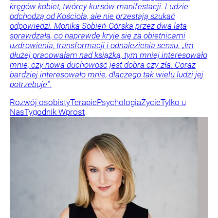
kręgów kobiet, twórcy kursów manifestacji. Ludzie
odchodzą od Kościoła, ale nie przestają szukać
odpowiedzi. Monika Sobień-Górska przez dwa lata
sprawdzała, co naprawdę kryje się za obietnicami
uzdrowienia, transformacji i odnalezienia sensu. „Im
dłużej pracowałam nad książką, tym mniej interesowało
mnie, czy nowa duchowość jest dobra czy zła. Coraz
bardziej interesowało mnie, dlaczego tak wielu ludzi jej
potrzebuje”.
Rozwój osobisty
Terapie
Psychologia
Życie
Tylko u
Nas
Tygodnik Wprost