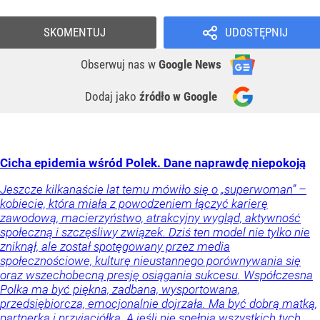
SKOMENTUJ
UDOSTĘPNIJ
Obserwuj nas
w
Google News
Dodaj jako
źródło w Google
Cicha epidemia wśród Polek. Dane naprawdę niepokoją
Jeszcze kilkanaście lat temu mówiło się o „superwoman” –
kobiecie, która miała z powodzeniem łączyć karierę
zawodową, macierzyństwo, atrakcyjny wygląd, aktywność
społeczną i szczęśliwy związek. Dziś ten model nie tylko nie
zniknął, ale został spotęgowany przez media
społecznościowe, kulturę nieustannego porównywania się
oraz wszechobecną presję osiągania sukcesu. Współczesna
Polka ma być piękna, zadbana, wysportowana,
przedsiębiorcza, emocjonalnie dojrzała. Ma być dobrą matką,
partnerką i przyjaciółką. A jeśli nie spełnia wszystkich tych