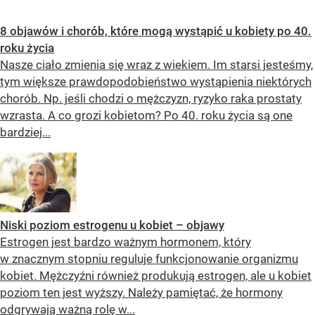
8 objawów i chorób, które mogą wystąpić u kobiety po 40.
roku życia
Nasze ciało zmienia się wraz z wiekiem. Im starsi jesteśmy,
tym większe prawdopodobieństwo wystąpienia niektórych
chorób. Np. jeśli chodzi o mężczyzn, ryzyko raka prostaty
wzrasta. A co grozi kobietom? Po 40. roku życia są one
bardziej...
Niski poziom estrogenu u kobiet – objawy
Estrogen jest bardzo ważnym hormonem, który
w znacznym stopniu reguluje funkcjonowanie organizmu
kobiet. Mężczyźni również produkują estrogen, ale u kobiet
poziom ten jest wyższy. Należy pamiętać, że hormony
odgrywają ważną rolę w...