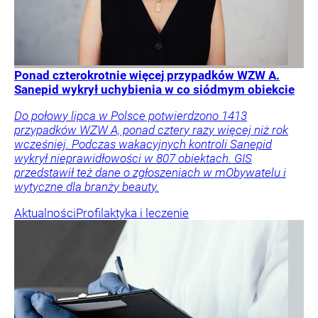
Ponad czterokrotnie więcej przypadków WZW A.
Sanepid wykrył uchybienia w co siódmym obiekcie
Do połowy lipca w Polsce potwierdzono 1413
przypadków WZW A, ponad cztery razy więcej niż rok
wcześniej. Podczas wakacyjnych kontroli Sanepid
wykrył nieprawidłowości w 807 obiektach. GIS
przedstawił też dane o zgłoszeniach w mObywatelu i
wytyczne dla branży beauty.
Aktualności
Profilaktyka i leczenie