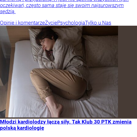
oczekiwań, często sama staje się swoim najsurowszym
sędzią.
Opinie i komentarze
Życie
Psychologia
Tylko u Nas
Młodzi kardiolodzy łączą siły. Tak Klub 30 PTK zmienia
polską kardiologię