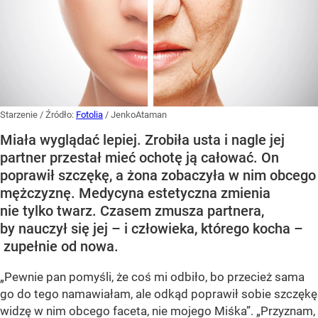
Starzenie
/ Źródło:
Fotolia
/
JenkoAtaman
Miała wyglądać lepiej. Zrobiła usta i nagle jej
partner przestał mieć ochotę ją całować. On
poprawił szczękę, a żona zobaczyła w nim obcego
mężczyznę. Medycyna estetyczna zmienia
nie tylko twarz. Czasem zmusza partnera,
by nauczył się jej – i człowieka, którego kocha –
zupełnie od nowa.
„Pewnie pan pomyśli, że coś mi odbiło, bo przecież sama
go do tego namawiałam, ale odkąd poprawił sobie szczękę
widzę w nim obcego faceta, nie mojego Miśka”. „Przyznam,