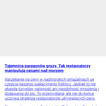
Tajemnica paragonów grozy. Tak restauratorzy
manipulują cenami nad morzem
Narzekanie na ceny w nadmorskich smażalniach są
częścią naszego wakacyjnego folkloru. Jednak to nie
głupota turystów, naiwność ani niezdolność mnożenia i
dodawania do stu. To przemyślana, ale nie do końca
uczciwa strategia restauratorów ukrywających ceny.