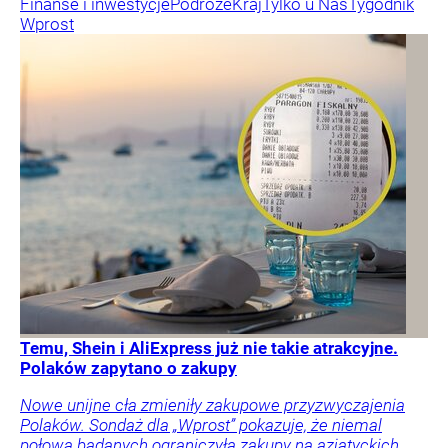
Finanse i inwestycje
Podróże
Kraj
Tylko u Nas
Tygodnik
Wprost
Temu, Shein i AliExpress już nie takie atrakcyjne.
Polaków zapytano o zakupy
Nowe unijne cła zmieniły zakupowe przyzwyczajenia
Polaków. Sondaż dla „Wprost” pokazuje, że niemal
połowa badanych ograniczyła zakupy na azjatyckich