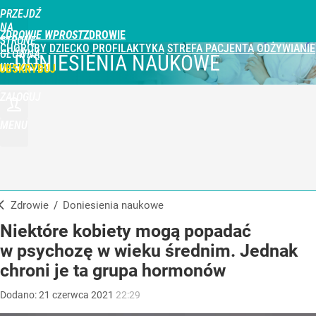
PRZEJDŹ
NA
ZDROWIE WPROST
STRONĘ
CHOROBY
DZIECKO
PROFILAKTYKA
STREFA PACJENTA
ODŻYWIANIE
GŁÓWNĄ
DONIESIENIA NAUKOWE
WPROST.PL
UBSKRYBUJ
ZALOGUJ
MENU
Zdrowie
/
Doniesienia naukowe
Niektóre kobiety mogą popadać
w psychozę w wieku średnim. Jednak
chroni je ta grupa hormonów
Dodano:
21
czerwca
2021
22:29