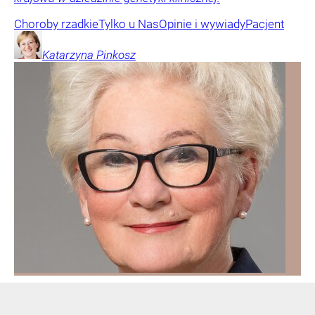
Choroby rzadkie
Tylko u Nas
Opinie i wywiady
Pacjent
Katarzyna
Pinkosz