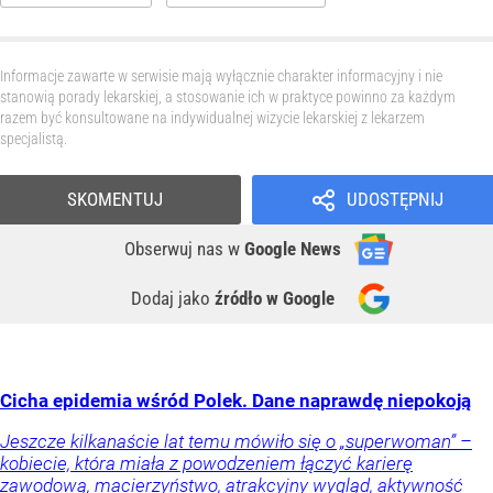
Informacje zawarte w serwisie mają wyłącznie charakter informacyjny i nie
stanowią porady lekarskiej, a stosowanie ich w praktyce powinno za każdym
razem być konsultowane na indywidualnej wizycie lekarskiej z lekarzem
specjalistą.
SKOMENTUJ
UDOSTĘPNIJ
Obserwuj nas
w
Google News
Dodaj jako
źródło w Google
Cicha epidemia wśród Polek. Dane naprawdę niepokoją
Jeszcze kilkanaście lat temu mówiło się o „superwoman” –
kobiecie, która miała z powodzeniem łączyć karierę
zawodową, macierzyństwo, atrakcyjny wygląd, aktywność