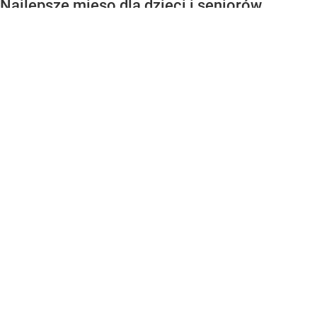
Najlepsze mięso dla dzieci i seniorów
Podstawą jadłospisu większości Polaków jest mięso.
W przypadku dzieci i seniorów jednym z najlepszych
wyborów jest indyk. Stanowi doskonałe...
CZYTAJ DALEJ
WEJDŹ NA
STRONĘ GŁÓWNĄ