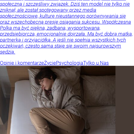
społeczną i szczęśliwy związek. Dziś ten model nie tylko nie
zniknął, ale został spotęgowany przez media
społecznościowe, kulturę nieustannego porównywania się
oraz wszechobecną presję osiągania sukcesu. Współczesna
Polka ma być piękna, zadbana, wysportowana,
przedsiębiorcza, emocjonalnie dojrzała. Ma być dobrą matką,
partnerką i przyjaciółką. A jeśli nie spełnia wszystkich tych
oczekiwań, często sama staje się swoim najsurowszym
sędzią.
Opinie i komentarze
Życie
Psychologia
Tylko u Nas