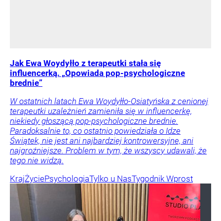
Jak Ewa Woydyłło z terapeutki stała się
influencerką. „Opowiada pop-psychologiczne
brednie”
W ostatnich latach Ewa Woydyłło-Osiatyńska z cenionej
terapeutki uzależnień zamieniła się w influencerkę,
niekiedy głoszącą pop-psychologiczne brednie.
Paradoksalnie to, co ostatnio powiedziała o Idze
Świątek, nie jest ani najbardziej kontrowersyjne, ani
najgroźniejsze. Problem w tym, że wszyscy udawali, że
tego nie widzą.
Kraj
Życie
Psychologia
Tylko u Nas
Tygodnik Wprost