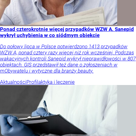
Ponad czterokrotnie więcej przypadków WZW A. Sanepid
wykrył uchybienia w co siódmym obiekcie
Do połowy lipca w Polsce potwierdzono 1413 przypadków
WZW A, ponad cztery razy więcej niż rok wcześniej. Podczas
wakacyjnych kontroli Sanepid wykrył nieprawidłowości w 807
obiektach. GIS przedstawił też dane o zgłoszeniach w
mObywatelu i wytyczne dla branży beauty.
Aktualności
Profilaktyka i leczenie