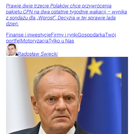
Prawie dwie trzecie Polaków chce przywrócenia
pakietu CPN na dwa ostatnie tygodnie wakacji – wynika
z sondażu dla „Wprost”. Decyzja w tej sprawie lada
dzień.
Finanse i inwestycje
Firmy i rynki
Gospodarka
Twój
portfel
Motoryzacja
Tylko u Nas
Radosław
Święcki