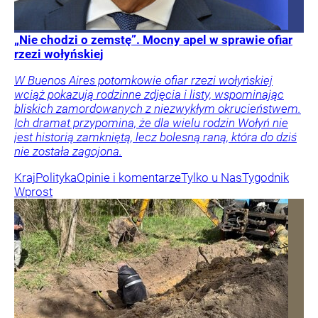
„Nie chodzi o zemstę”. Mocny apel w sprawie ofiar
rzezi wołyńskiej
W Buenos Aires potomkowie ofiar rzezi wołyńskiej
wciąż pokazują rodzinne zdjęcia i listy, wspominając
bliskich zamordowanych z niezwykłym okrucieństwem.
Ich dramat przypomina, że dla wielu rodzin Wołyń nie
jest historią zamkniętą, lecz bolesną raną, która do dziś
nie została zagojona.
Kraj
Polityka
Opinie i komentarze
Tylko u Nas
Tygodnik
Wprost