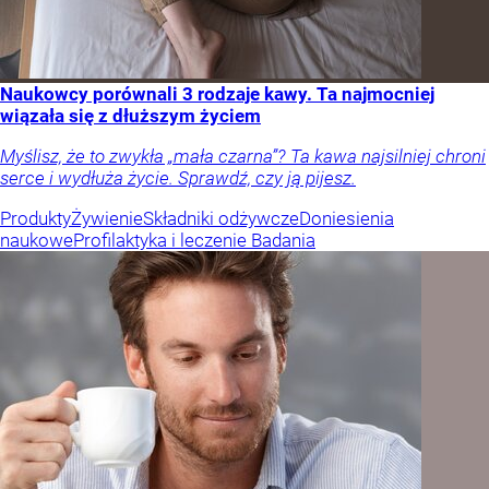
Naukowcy porównali 3 rodzaje kawy. Ta najmocniej
wiązała się z dłuższym życiem
Myślisz, że to zwykła „mała czarna”? Ta kawa najsilniej chroni
serce i wydłuża życie. Sprawdź, czy ją pijesz.
Produkty
Żywienie
Składniki odżywcze
Doniesienia
naukowe
Profilaktyka i leczenie
Badania