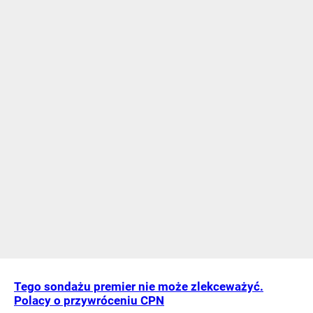
Tego sondażu premier nie może zlekceważyć.
Polacy o przywróceniu CPN