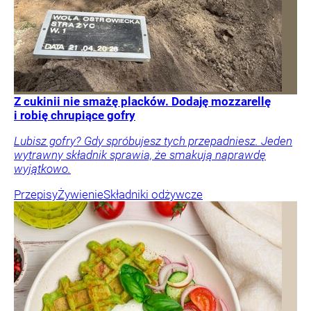
Z cukinii nie smażę placków. Dodaję mozzarellę
i robię chrupiące gofry
Lubisz gofry? Gdy spróbujesz tych przepadniesz. Jeden
wytrawny składnik sprawia, że smakują naprawdę
wyjątkowo.
Przepisy
Żywienie
Składniki odżywcze