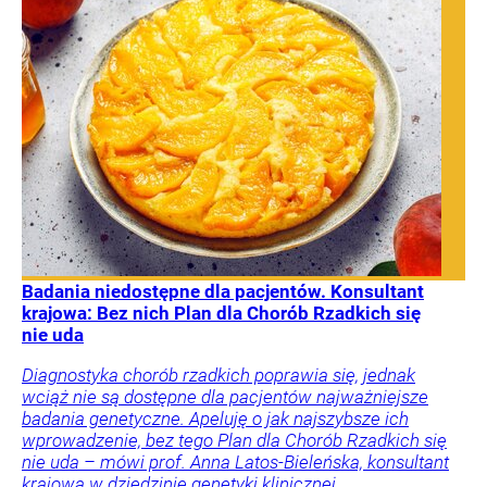
Badania niedostępne dla pacjentów. Konsultant
krajowa: Bez nich Plan dla Chorób Rzadkich się
nie uda
Diagnostyka chorób rzadkich poprawia się, jednak
wciąż nie są dostępne dla pacjentów najważniejsze
badania genetyczne. Apeluję o jak najszybsze ich
wprowadzenie, bez tego Plan dla Chorób Rzadkich się
nie uda – mówi prof. Anna Latos-Bieleńska, konsultant
krajowa w dziedzinie genetyki klinicznej.