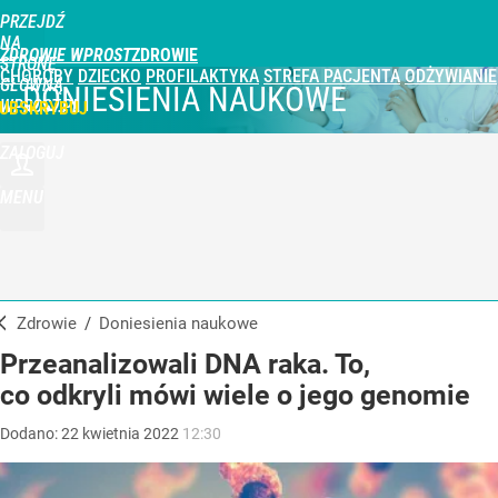
PRZEJDŹ
NA
ZDROWIE WPROST
STRONĘ
CHOROBY
DZIECKO
PROFILAKTYKA
STREFA PACJENTA
ODŻYWIANIE
GŁÓWNĄ
DONIESIENIA NAUKOWE
WPROST.PL
UBSKRYBUJ
ZALOGUJ
MENU
Zdrowie
/
Doniesienia naukowe
Przeanalizowali DNA raka. To,
co odkryli mówi wiele o jego genomie
Dodano:
22
kwietnia
2022
12:30