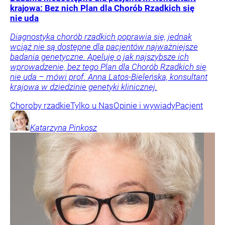
krajowa: Bez nich Plan dla Chorób Rzadkich się
nie uda
Diagnostyka chorób rzadkich poprawia się, jednak
wciąż nie są dostępne dla pacjentów najważniejsze
badania genetyczne. Apeluję o jak najszybsze ich
wprowadzenie, bez tego Plan dla Chorób Rzadkich się
nie uda – mówi prof. Anna Latos-Bieleńska, konsultant
krajowa w dziedzinie genetyki klinicznej.
Choroby rzadkie
Tylko u Nas
Opinie i wywiady
Pacjent
Katarzyna
Pinkosz