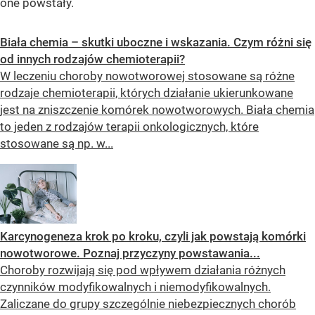
one powstały.
Biała chemia – skutki uboczne i wskazania. Czym różni się
od innych rodzajów chemioterapii?
W leczeniu choroby nowotworowej stosowane są różne
rodzaje chemioterapii, których działanie ukierunkowane
jest na zniszczenie komórek nowotworowych. Biała chemia
to jeden z rodzajów terapii onkologicznych, które
stosowane są np. w...
Karcynogeneza krok po kroku, czyli jak powstają komórki
nowotworowe. Poznaj przyczyny powstawania...
Choroby rozwijają się pod wpływem działania różnych
czynników modyfikowalnych i niemodyfikowalnych.
Zaliczane do grupy szczególnie niebezpiecznych chorób