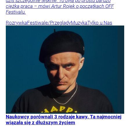
dziś szczególnie tęsknię. To była po prostu bardzo
ciężka praca – mówi Artur Rojek o początkach OFF
Festivalu.
Rozrywka
Festiwale/Przeglądy
Muzyka
Tylko u Nas
Naukowcy porównali 3 rodzaje kawy. Ta najmocniej
wiązała się z dłuższym życiem