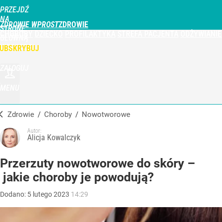
PRZEJDŹ
NA
ZDROWIE WPROST
STRONĘ
CHOROBY
DZIECKO
PROFILAKTYKA
STREFA PACJENTA
ODŻYWIANIE
GŁÓWNĄ
WPROST.PL
UBSKRYBUJ
ZALOGUJ
MENU
Zdrowie
/
Choroby
/
nowotworowe
Autor:
Alicja Kowalczyk
Przerzuty nowotworowe do skóry –
jakie choroby je powodują?
Dodano:
5
lutego
2023
14:29