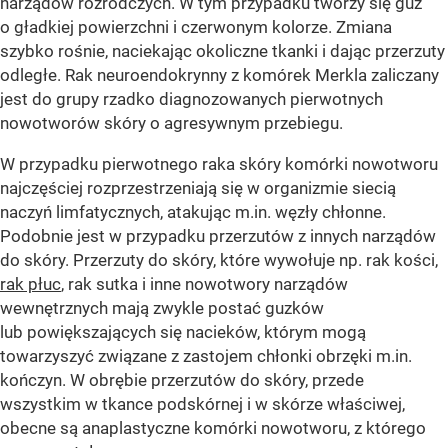
narządów rozrodczych. W tym przypadku tworzy się guz
o gładkiej powierzchni i czerwonym kolorze. Zmiana
szybko rośnie, naciekając okoliczne tkanki i dając przerzuty
odległe. Rak neuroendokrynny z komórek Merkla zaliczany
jest do grupy rzadko diagnozowanych pierwotnych
nowotworów skóry o agresywnym przebiegu.
W przypadku pierwotnego raka skóry komórki nowotworu
najczęściej rozprzestrzeniają się w organizmie siecią
naczyń limfatycznych, atakując m.in. węzły chłonne.
Podobnie jest w przypadku przerzutów z innych narządów
do skóry. Przerzuty do skóry, które wywołuje np. rak kości,
rak płuc
, rak sutka i inne nowotwory narządów
wewnętrznych mają zwykle postać guzków
lub powiększających się nacieków, którym mogą
towarzyszyć związane z zastojem chłonki obrzęki m.in.
kończyn. W obrębie przerzutów do skóry, przede
wszystkim w tkance podskórnej i w skórze właściwej,
obecne są anaplastyczne komórki nowotworu, z którego