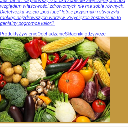
Jest tanie i na pierwszy rzut oka zupełnie zwyczajne, ale pod
względem właściwości zdrowotnych nie ma sobie równych.
Dietetyczka wzięła „pod lupę” letnie przysmaki i stworzyła
ranking najzdrowszych warzyw. Zwycięzca zestawienia to
genialny pogromca kalorii.
Produkty
Żywienie
Odchudzanie
Składniki odżywcze