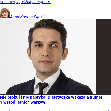
odczuwają później pacjenci.
Anna
Kopras-Fijołek
Nie brokuł i nie papryka. Dietetyczka wskazała numer
1 wśród letnich warzyw