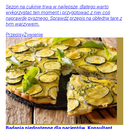
Sezon na cukinię trwa w najlepsze, dlatego warto
wykorzystać ten moment i przygotować z niej coś
naprawdę pysznego. Sprawdź przepis na obłędną tarę z
tym warzywem.
Przepisy
Żywienie
Badania niedostępne dla pacjentów. Konsultant