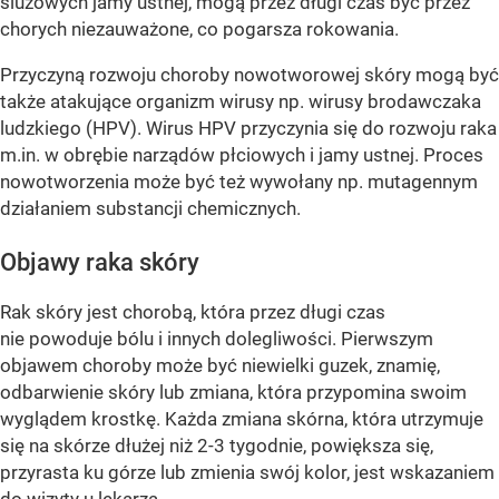
śluzowych jamy ustnej, mogą przez długi czas być przez
chorych niezauważone, co pogarsza rokowania.
Przyczyną rozwoju choroby nowotworowej skóry mogą być
także atakujące organizm wirusy np. wirusy brodawczaka
ludzkiego (HPV). Wirus HPV przyczynia się do rozwoju raka
m.in. w obrębie narządów płciowych i jamy ustnej. Proces
nowotworzenia może być też wywołany np. mutagennym
działaniem substancji chemicznych.
Objawy raka skóry
Rak skóry jest chorobą, która przez długi czas
nie powoduje bólu i innych dolegliwości. Pierwszym
objawem choroby może być niewielki guzek, znamię,
odbarwienie skóry lub zmiana, która przypomina swoim
wyglądem krostkę. Każda zmiana skórna, która utrzymuje
się na skórze dłużej niż 2-3 tygodnie, powiększa się,
przyrasta ku górze lub zmienia swój kolor, jest wskazaniem
do wizyty u lekarza.