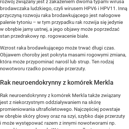
rozwój związany jest z zakażeniem dwoma typami wirusa
brodawczaka ludzkiego, czyli wirusem HPV6 i HPV11. Inną
przyczyną rozwoju raka brodawkującego jest nałogowe
palenie tytoniu – w tym przypadku rak rozwija się jedynie
w obrębie jamy ustnej, a jego objawy może poprzedzać
stan przedrakowy np. rogowacenie białe.
Wzrost raka brodawkującego może trwać długi czas.
Objawem choroby jest pokryta masami rogowymi zmiana,
która może przypominać narośl lub strup. Ten rodzaj
nowotworu rzadko powoduje przerzuty.
Rak neuroendokrynny z komórek Merkla
Rak neuroendokrynny z komórek Merkla także związany
jest z niekorzystnym oddziaływaniem na skórę
promieniowania ultrafioletowego. Najczęściej powstaje
w obrębie skóry głowy oraz na szyi, szybko daje przerzuty
i może występować razem z innymi nowotworami np.