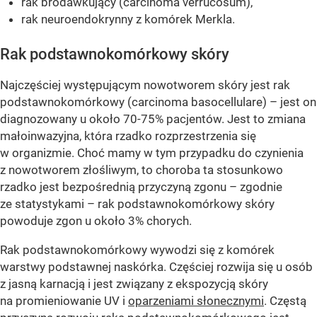
rak brodawkujący (carcinoma verrucosum),
rak neuroendokrynny z komórek Merkla.
Rak podstawnokomórkowy skóry
Najczęściej występującym nowotworem skóry jest rak
podstawnokomórkowy (carcinoma basocellulare) – jest on
diagnozowany u około 70-75% pacjentów. Jest to zmiana
małoinwazyjna, która rzadko rozprzestrzenia się
w organizmie. Choć mamy w tym przypadku do czynienia
z nowotworem złośliwym, to choroba ta stosunkowo
rzadko jest bezpośrednią przyczyną zgonu – zgodnie
ze statystykami – rak podstawnokomórkowy skóry
powoduje zgon u około 3% chorych.
Rak podstawnokomórkowy wywodzi się z komórek
warstwy podstawnej naskórka. Częściej rozwija się u osób
z jasną karnacją i jest związany z ekspozycją skóry
na promieniowanie UV i
oparzeniami słonecznymi
. Częstą