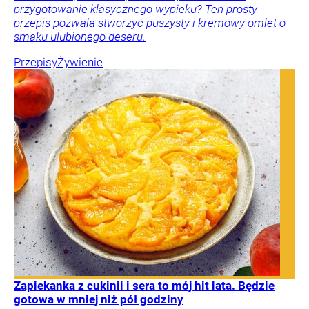
przygotowanie klasycznego wypieku? Ten prosty
przepis pozwala stworzyć puszysty i kremowy omlet o
smaku ulubionego deseru.
Przepisy
Żywienie
Zapiekanka z cukinii i sera to mój hit lata. Będzie
gotowa w mniej niż pół godziny