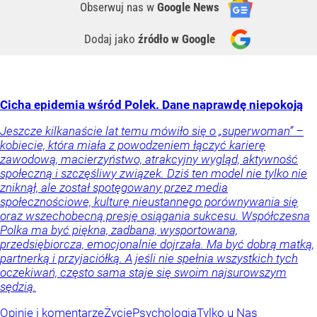
Obserwuj nas
w
Google News
Dodaj jako
źródło w Google
Cicha epidemia wśród Polek. Dane naprawdę niepokoją
Jeszcze kilkanaście lat temu mówiło się o „superwoman” –
kobiecie, która miała z powodzeniem łączyć karierę
zawodową, macierzyństwo, atrakcyjny wygląd, aktywność
społeczną i szczęśliwy związek. Dziś ten model nie tylko nie
zniknął, ale został spotęgowany przez media
społecznościowe, kulturę nieustannego porównywania się
oraz wszechobecną presję osiągania sukcesu. Współczesna
Polka ma być piękna, zadbana, wysportowana,
przedsiębiorcza, emocjonalnie dojrzała. Ma być dobrą matką,
partnerką i przyjaciółką. A jeśli nie spełnia wszystkich tych
oczekiwań, często sama staje się swoim najsurowszym
sędzią.
Opinie i komentarze
Życie
Psychologia
Tylko u Nas