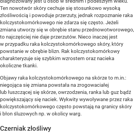
diagnozowany jest u osób w średnim i podeszłym wieku.
Ten nowotwór skóry cechuje się stosunkowo wysoką
złośliwością i powoduje przerzuty, jednak rozpoznanie raka
kolczystokomórkowego nie zdarza się często. Jeżeli
zmiana utworzy się w obrębie stanu przednowotworowego,
to najczęściej nie daje przerzutów. Nieco inaczej jest
w przypadku raka kolczystokomórkowego skóry, który
powstanie w obrębie blizn. Rak kolczystokomórkowy
charakteryzuje się szybkim wzrostem oraz nacieka
okoliczne tkanki.
Objawy raka kolczystokomórkowego na skórze to m.in.:
niegojąca się zmiana powstała na zrogowaciałej
lub łuszczącej się skórze, owrzodzenia, ranka lub guz bądź
powiększający się naciek. Wykwity wywoływane przez raka
kolczystokomórkowego często powstają na granicy skóry
i błon śluzowych np. w okolicy warg.
Czerniak złośliwy