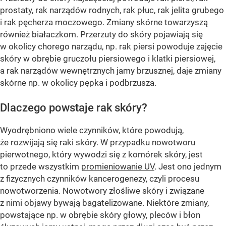
prostaty, rak narządów rodnych, rak płuc, rak jelita grubego
i rak pęcherza moczowego. Zmiany skórne towarzyszą
również białaczkom. Przerzuty do skóry pojawiają się
w okolicy chorego narządu, np. rak piersi powoduje zajęcie
skóry w obrębie gruczołu piersiowego i klatki piersiowej,
a rak narządów wewnętrznych jamy brzusznej, daje zmiany
skórne np. w okolicy pępka i podbrzusza.
Dlaczego powstaje rak skóry?
Wyodrębniono wiele czynników, które powodują,
że rozwijają się raki skóry. W przypadku nowotworu
pierwotnego, który wywodzi się z komórek skóry, jest
to przede wszystkim
promieniowanie UV
. Jest ono jednym
z fizycznych czynników kancerogenezy, czyli procesu
nowotworzenia. Nowotwory złośliwe skóry i związane
z nimi objawy bywają bagatelizowane. Niektóre zmiany,
powstające np. w obrębie skóry głowy, pleców i błon