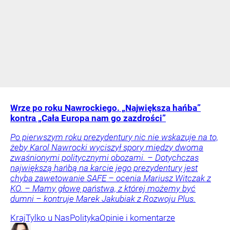
Wrze po roku Nawrockiego. „Największa hańba”
kontra „Cała Europa nam go zazdrości”
Po pierwszym roku prezydentury nic nie wskazuje na to,
żeby Karol Nawrocki wyciszył spory między dwoma
zwaśnionymi politycznymi obozami. – Dotychczas
największą hańbą na karcie jego prezydentury jest
chyba zawetowanie SAFE – ocenia Mariusz Witczak z
KO. – Mamy głowę państwa, z której możemy być
dumni – kontruje Marek Jakubiak z Rozwoju Plus.
Kraj
Tylko u Nas
Polityka
Opinie i komentarze