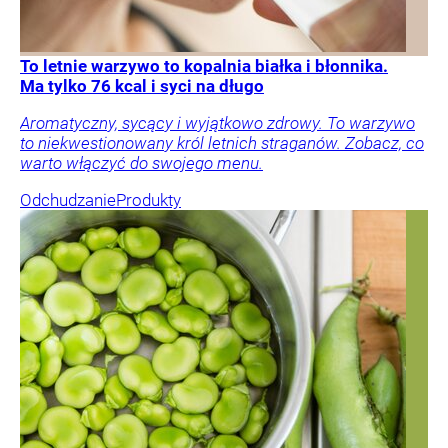
To letnie warzywo to kopalnia białka i błonnika.
Ma tylko 76 kcal i syci na długo
Aromatyczny, sycący i wyjątkowo zdrowy. To warzywo
to niekwestionowany król letnich straganów. Zobacz, co
warto włączyć do swojego menu.
Odchudzanie
Produkty