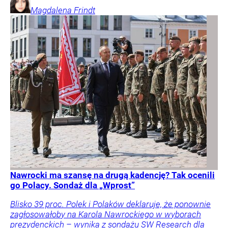
Magdalena
Frindt
Nawrocki ma szansę na drugą kadencję? Tak ocenili
go Polacy. Sondaż dla „Wprost”
Blisko 39 proc. Polek i Polaków deklaruje, że ponownie
zagłosowałoby na Karola Nawrockiego w wyborach
prezydenckich – wynika z sondażu SW Research dla