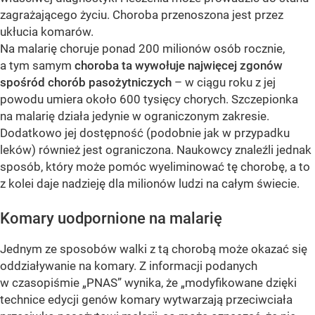
zagrażającego życiu. Choroba przenoszona jest przez
ukłucia komarów.
Na malarię choruje ponad 200 milionów osób rocznie,
a tym samym
choroba ta wywołuje najwięcej zgonów
spośród chorób pasożytniczych
– w ciągu roku z jej
powodu umiera około 600 tysięcy chorych. Szczepionka
na malarię działa jedynie w ograniczonym zakresie.
Dodatkowo jej dostępność (podobnie jak w przypadku
leków) również jest ograniczona. Naukowcy znaleźli jednak
sposób, który może pomóc wyeliminować tę chorobę, a to
z kolei daje nadzieję dla milionów ludzi na całym świecie.
Komary uodpornione na malarię
Jednym ze sposobów walki z tą chorobą może okazać się
oddziaływanie na komary. Z informacji podanych
w czasopiśmie „PNAS” wynika, że „modyfikowane dzięki
technice edycji genów komary wytwarzają przeciwciała