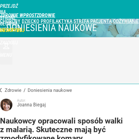
PRZEJDŹ
NA
ZDROWIE WPROST
STRONĘ
CHOROBY
DZIECKO
PROFILAKTYKA
STREFA PACJENTA
ODŻYWIANIE
GŁÓWNĄ
DONIESIENIA NAUKOWE
WPROST.PL
UBSKRYBUJ
ZALOGUJ
MENU
Zdrowie
/
Doniesienia naukowe
Autor:
Joanna Biegaj
Naukowcy opracowali sposób walki
z malarią. Skuteczne mają być
zmodyfikowane komary