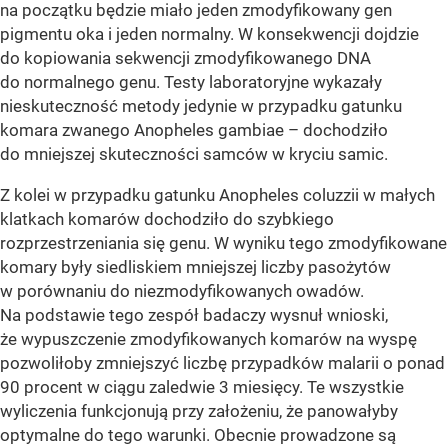
na początku będzie miało jeden zmodyfikowany gen
pigmentu oka i jeden normalny. W konsekwencji dojdzie
do kopiowania sekwencji zmodyfikowanego DNA
do normalnego genu. Testy laboratoryjne wykazały
nieskuteczność metody jedynie w przypadku gatunku
komara zwanego Anopheles gambiae – dochodziło
do mniejszej skuteczności samców w kryciu samic.
Z kolei w przypadku gatunku Anopheles coluzzii w małych
klatkach komarów dochodziło do szybkiego
rozprzestrzeniania się genu. W wyniku tego zmodyfikowane
komary były siedliskiem mniejszej liczby pasożytów
w porównaniu do niezmodyfikowanych owadów.
Na podstawie tego zespół badaczy wysnuł wnioski,
że wypuszczenie zmodyfikowanych komarów na wyspę
pozwoliłoby zmniejszyć liczbę przypadków malarii o ponad
90 procent w ciągu zaledwie 3 miesięcy. Te wszystkie
wyliczenia funkcjonują przy założeniu, że panowałyby
optymalne do tego warunki. Obecnie prowadzone są