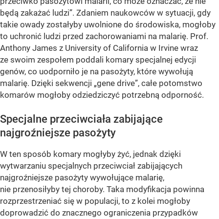
przeciwko pasożytowi malarii, co może oznaczać, że nie
będą zakażać ludzi”. Zdaniem naukowców w sytuacji, gdy
takie owady zostałyby uwolnione do środowiska, mogłoby
to uchronić ludzi przed zachorowaniami na malarię. Prof.
Anthony James z University of California w Irvine wraz
ze swoim zespołem poddali komary specjalnej edycji
genów, co uodporniło je na pasożyty, które wywołują
malarię. Dzięki sekwencji „gene drive”, całe potomstwo
komarów mogłoby odziedziczyć potrzebną odporność.
Specjalne przeciwciała zabijające
najgroźniejsze pasożyty
W ten sposób komary mogłyby żyć, jednak dzięki
wytwarzaniu specjalnych przeciwciał zabijających
najgroźniejsze pasożyty wywołujące malarię,
nie przenosiłyby tej choroby. Taka modyfikacja powinna
rozprzestrzeniać się w populacji, to z kolei mogłoby
doprowadzić do znacznego ograniczenia przypadków