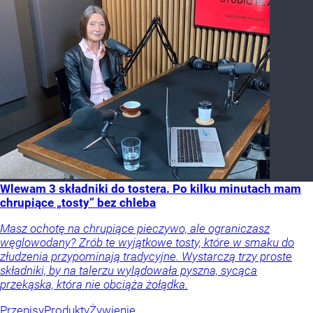
Wlewam 3 składniki do tostera. Po kilku minutach mam
chrupiące „tosty” bez chleba
Masz ochotę na chrupiące pieczywo, ale ograniczasz
węglowodany? Zrób te wyjątkowe tosty, które w smaku do
złudzenia przypominają tradycyjne. Wystarczą trzy proste
składniki, by na talerzu wylądowała pyszna, sycąca
przekąska, która nie obciąża żołądka.
Przepisy
Produkty
Żywienie