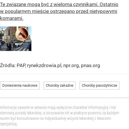
Te związane mogą być z wieloma czynnikami. Ostatnio
w popularnym mieście ostrzegano przed nietypowymi
komarami.
Źródła: PAP, rynekzdrowia.pl, npr.org, pnas.org
Doniesienia naukowe
Choroby zakaźne
Choroby pasożytnicze
Informacje zawarte w serwisie mają wyłącznie charakter informacyjny i nie
stanowią porady lekarskiej, a stosowanie ich w praktyce powinno za każdym
razem być konsultowane na indywidualnej wizycie lekarskiej z lekarzem
specjalistą.