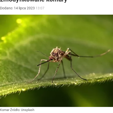
Dodano:
14
lipca
2023
13:07
Komar
Źródło:
Unsplash