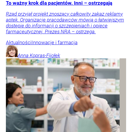
To ważny krok dla pacjentów. Inni – ostrzegają
Rząd przyjął projekt znoszący całkowity zakaz reklamy
aptek. Organizacje pracodawców mówią o łatwiejszym
dostępie do informacji o szczepieniach i opiece
farmaceutycznej. Prezes NRA – ostrzega.
Aktualności
Innowacje i farmacja
Anna
Kopras-Fijołek