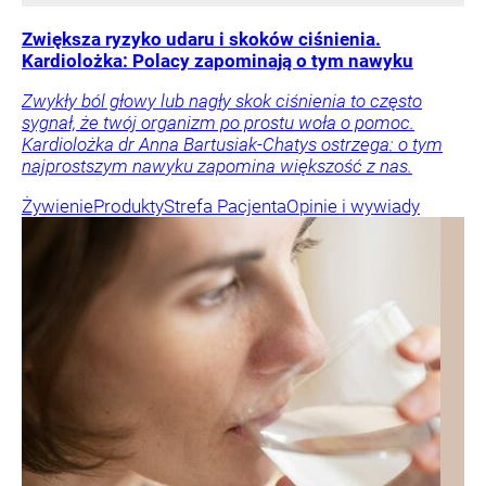
Zwiększa ryzyko udaru i skoków ciśnienia.
Kardiolożka: Polacy zapominają o tym nawyku
Zwykły ból głowy lub nagły skok ciśnienia to często
sygnał, że twój organizm po prostu woła o pomoc.
Kardiolożka dr Anna Bartusiak-Chatys ostrzega: o tym
najprostszym nawyku zapomina większość z nas.
Żywienie
Produkty
Strefa Pacjenta
Opinie i wywiady