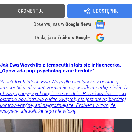
SKOMENTUJ
UDOSTĘPNIJ
Obserwuj nas
w
Google News
Dodaj jako
źródło w Google
Jak Ewa Woydyłło z terapeutki stała się influencerką.
„Opowiada pop-psychologiczne brednie”
W ostatnich latach Ewa Woydyłło-Osiatyńska z cenionej
terapeutki uzależnień zamieniła się w influencerkę, niekiedy
głoszącą pop-psychologiczne brednie. Paradoksalnie to, co
ostatnio powiedziała o Idze Świątek, nie jest ani najbardziej
kontrowersyjne, ani najgroźniejsze. Problem w tym, że
wszyscy udawali, że tego nie widzą.