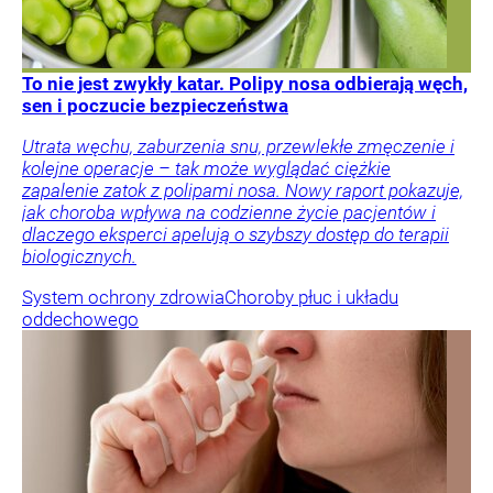
To nie jest zwykły katar. Polipy nosa odbierają węch,
sen i poczucie bezpieczeństwa
Utrata węchu, zaburzenia snu, przewlekłe zmęczenie i
kolejne operacje – tak może wyglądać ciężkie
zapalenie zatok z polipami nosa. Nowy raport pokazuje,
jak choroba wpływa na codzienne życie pacjentów i
dlaczego eksperci apelują o szybszy dostęp do terapii
biologicznych.
System ochrony zdrowia
Choroby płuc i układu
oddechowego