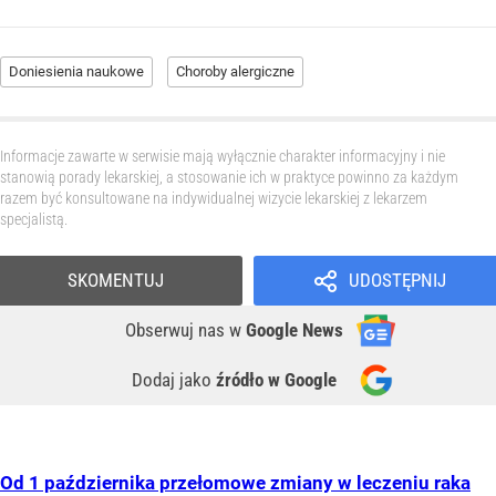
Doniesienia naukowe
Choroby alergiczne
Informacje zawarte w serwisie mają wyłącznie charakter informacyjny i nie
stanowią porady lekarskiej, a stosowanie ich w praktyce powinno za każdym
razem być konsultowane na indywidualnej wizycie lekarskiej z lekarzem
specjalistą.
SKOMENTUJ
UDOSTĘPNIJ
Obserwuj nas
w
Google News
Dodaj jako
źródło w Google
Od 1 października przełomowe zmiany w leczeniu raka