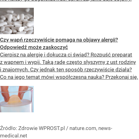
Czy wapń rzeczywiście pomaga na objawy alergii?
Odpowiedź może zaskoczyć
Cierpisz na alergię i dokucza ci świąd? Rozpuść preparat
z wapnem i wypij. Taką radę często słyszymy z ust rodziny
i znajomych. Czy jednak ten sposób rzeczywiście działa?
Co na jego temat mówi współczesna nauka? Przekonaj się.
Źródło:
Zdrowie WPROST.pl
/
nature.com, news-
medical.net