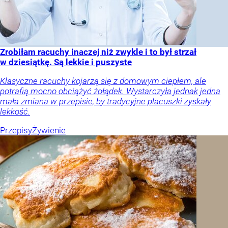
Zrobiłam racuchy inaczej niż zwykle i to był strzał
w dziesiątkę. Są lekkie i puszyste
Klasyczne racuchy kojarzą się z domowym ciepłem, ale
potrafią mocno obciążyć żołądek. Wystarczyła jednak jedna
mała zmiana w przepisie, by tradycyjne placuszki zyskały
lekkość.
Przepisy
Żywienie