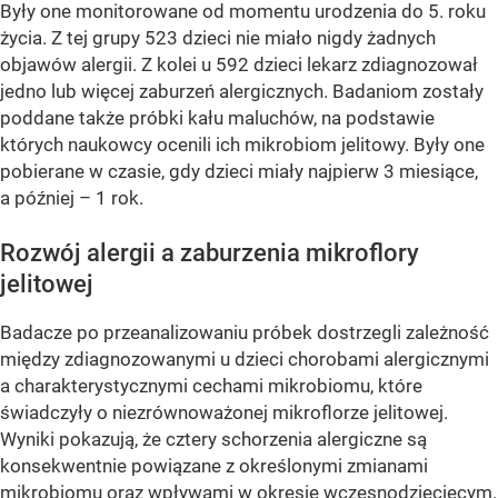
Były one monitorowane od momentu urodzenia do 5. roku
życia. Z tej grupy 523 dzieci nie miało nigdy żadnych
objawów alergii. Z kolei u 592 dzieci lekarz zdiagnozował
jedno lub więcej zaburzeń alergicznych. Badaniom zostały
poddane także próbki kału maluchów, na podstawie
których naukowcy ocenili ich mikrobiom jelitowy. Były one
pobierane w czasie, gdy dzieci miały najpierw 3 miesiące,
a później – 1 rok.
Rozwój alergii a zaburzenia mikroflory
jelitowej
Badacze po przeanalizowaniu próbek dostrzegli zależność
między zdiagnozowanymi u dzieci chorobami alergicznymi
a charakterystycznymi cechami mikrobiomu, które
świadczyły o niezrównoważonej mikroflorze jelitowej.
Wyniki pokazują, że cztery schorzenia alergiczne są
konsekwentnie powiązane z określonymi zmianami
mikrobiomu oraz wpływami w okresie wczesnodziecięcym.