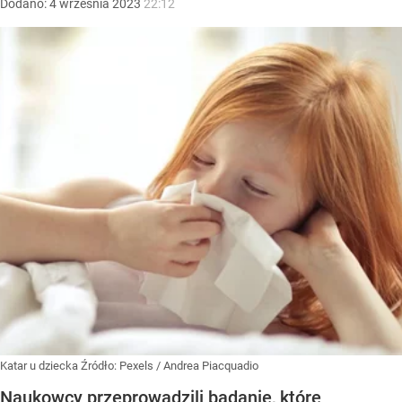
Dodano:
4
września
2023
22:12
Katar u dziecka
Źródło:
Pexels
/
Andrea Piacquadio
Naukowcy przeprowadzili badanie, które