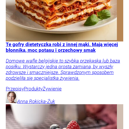
Te gofry dietetyczka robi z innej mąki. Mają więcej
błonnika, moc potasu i orzechowy smak
Domowe wafle belgijskie to szybka przekąska lub baza
posiłku. Wystarczy jedna prosta zamiana, by wyszły
zdrowsze i smaczniejsze. Sprawdzonym sposobem
podzieliła się specjalistka żywienia.
Przepisy
Produkty
Żywienie
Anna
Rokicka-Żuk