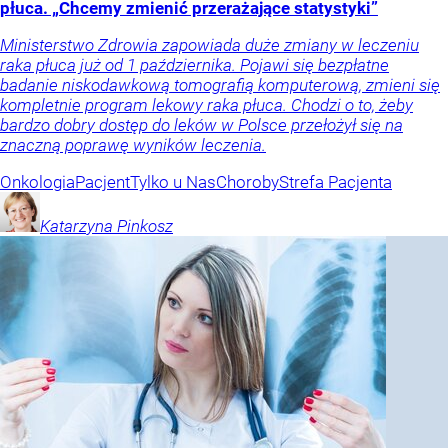
płuca. „Chcemy zmienić przerażające statystyki”
Ministerstwo Zdrowia zapowiada duże zmiany w leczeniu
raka płuca już od 1 października. Pojawi się bezpłatne
badanie niskodawkową tomografią komputerową, zmieni się
kompletnie program lekowy raka płuca. Chodzi o to, żeby
bardzo dobry dostęp do leków w Polsce przełożył się na
znaczną poprawę wyników leczenia.
Onkologia
Pacjent
Tylko u Nas
Choroby
Strefa Pacjenta
Katarzyna
Pinkosz