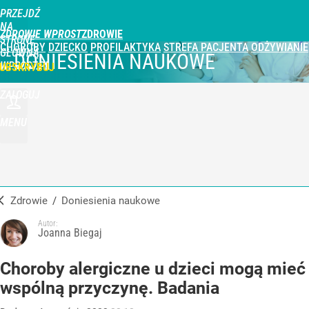
PRZEJDŹ
NA
ZDROWIE WPROST
STRONĘ
CHOROBY
DZIECKO
PROFILAKTYKA
STREFA PACJENTA
ODŻYWIANIE
GŁÓWNĄ
DONIESIENIA NAUKOWE
WPROST.PL
UBSKRYBUJ
ZALOGUJ
MENU
Zdrowie
/
Doniesienia naukowe
Autor:
Joanna Biegaj
Choroby alergiczne u dzieci mogą mieć
wspólną przyczynę. Badania