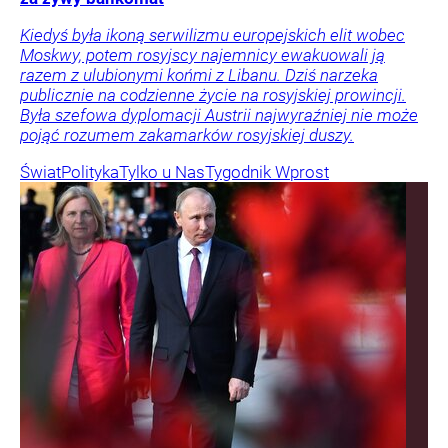
Kiedyś była ikoną serwilizmu europejskich elit wobec
Moskwy, potem rosyjscy najemnicy ewakuowali ją
razem z ulubionymi końmi z Libanu. Dziś narzeka
publicznie na codzienne życie na rosyjskiej prowincji.
Była szefowa dyplomacji Austrii najwyraźniej nie może
pojąć rozumem zakamarków rosyjskiej duszy.
Świat
Polityka
Tylko u Nas
Tygodnik Wprost