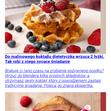
Do malinowego koktajlu dietetyczka wrzuca 2 łyżki.
Tak robi z niego sycące śniadanie
Brakuje ci rano czasu na zrobienie pożywnego posiłku?
Wrzuć do blendera kilka prostych składników, a
otrzymasz gęsty koktajl, który z powodzeniem zastąpi
tradycyjne śniadanie. Poleca go znana ekspertka.