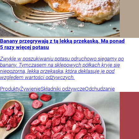
Banany przegrywają z tą lekką przekąską. Ma ponad
5 razy więcej potasu
Zwykle w poszukiwaniu potasu odruchowo sięgamy po
banany. Tymczasem na sklepowych półkach kryje się
niepozorna, lekka przekąska, która deklasuje je pod
względem wartości odżywczych.
Produkty
Żywienie
Składniki odżywcze
Odchudzanie