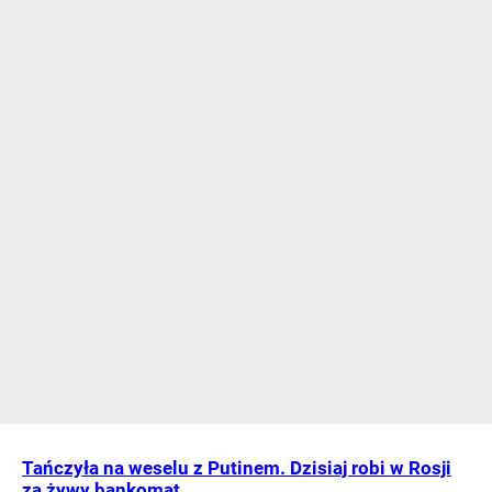
Tańczyła na weselu z Putinem. Dzisiaj robi w Rosji
za żywy bankomat