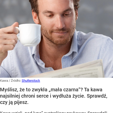
Kawa
/ Źródło:
Shutterstock
Myślisz, że to zwykła „mała czarna”? Ta kawa
najsilniej chroni serce i wydłuża życie. Sprawdź,
czy ją pijesz.
Kawę wzięli „pod lupę” australijscy naukowcy. Sprawdzili,