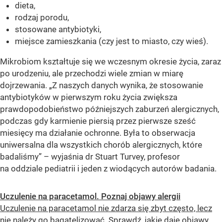
dieta,
rodzaj porodu,
stosowane antybiotyki,
miejsce zamieszkania (czy jest to miasto, czy wieś).
Mikrobiom kształtuje się we wczesnym okresie życia, zaraz
po urodzeniu, ale przechodzi wiele zmian w miarę
dojrzewania. „Z naszych danych wynika, że stosowanie
antybiotyków w pierwszym roku życia zwiększa
prawdopodobieństwo późniejszych zaburzeń alergicznych,
podczas gdy karmienie piersią przez pierwsze sześć
miesięcy ma działanie ochronne. Była to obserwacja
uniwersalna dla wszystkich chorób alergicznych, które
badaliśmy” – wyjaśnia dr Stuart Turvey, profesor
na oddziale pediatrii i jeden z wiodących autorów badania.
Uczulenie na paracetamol. Poznaj objawy alergii
Uczulenie na paracetamol nie zdarza się zbyt często, lecz
nie należy go bagatelizować. Sprawdź, jakie daje objawy.