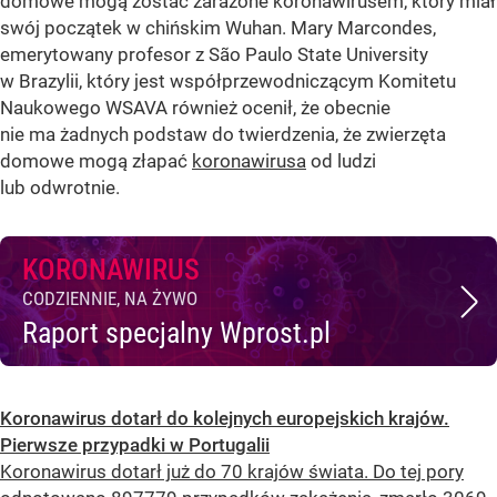
domowe mogą zostać zarażone koronawirusem, który miał
swój początek w chińskim Wuhan. Mary Marcondes,
emerytowany profesor z São Paulo State University
w Brazylii, który jest współprzewodniczącym Komitetu
Naukowego WSAVA również ocenił, że obecnie
nie ma żadnych podstaw do twierdzenia, że zwierzęta
domowe mogą złapać
koronawirusa
od ludzi
lub odwrotnie.
KORONAWIRUS
CODZIENNIE, NA ŻYWO
Raport specjalny Wprost.pl
Koronawirus dotarł do kolejnych europejskich krajów.
Pierwsze przypadki w Portugalii
Koronawirus dotarł już do 70 krajów świata. Do tej pory