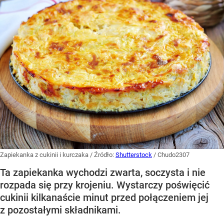
Zapiekanka z cukinii i kurczaka
/ Źródło:
Shutterstock
/
Chudo2307
Ta zapiekanka wychodzi zwarta, soczysta i nie
rozpada się przy krojeniu. Wystarczy poświęcić
cukinii kilkanaście minut przed połączeniem jej
z pozostałymi składnikami.