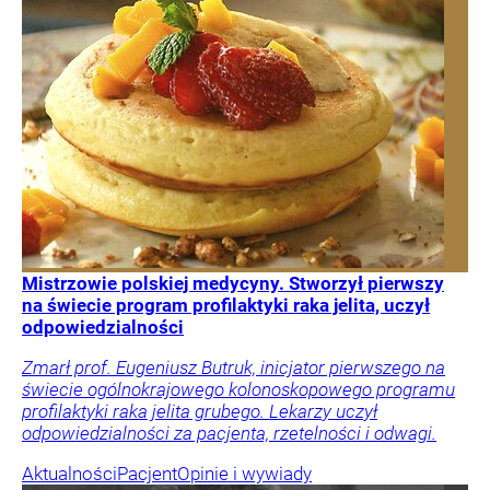
Mistrzowie polskiej medycyny. Stworzył pierwszy
na świecie program profilaktyki raka jelita, uczył
odpowiedzialności
Zmarł prof. Eugeniusz Butruk, inicjator pierwszego na
świecie ogólnokrajowego kolonoskopowego programu
profilaktyki raka jelita grubego. Lekarzy uczył
odpowiedzialności za pacjenta, rzetelności i odwagi.
Aktualności
Pacjent
Opinie i wywiady