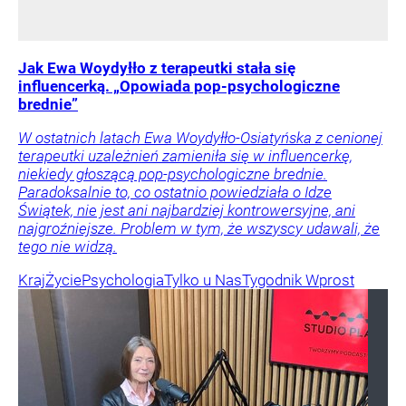
Jak Ewa Woydyłło z terapeutki stała się
influencerką. „Opowiada pop-psychologiczne
brednie”
W ostatnich latach Ewa Woydyłło-Osiatyńska z cenionej
terapeutki uzależnień zamieniła się w influencerkę,
niekiedy głoszącą pop-psychologiczne brednie.
Paradoksalnie to, co ostatnio powiedziała o Idze
Świątek, nie jest ani najbardziej kontrowersyjne, ani
najgroźniejsze. Problem w tym, że wszyscy udawali, że
tego nie widzą.
Kraj
Życie
Psychologia
Tylko u Nas
Tygodnik Wprost