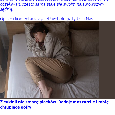
oczekiwań, często sama staje się swoim najsurowszym
sędzią.
Opinie i komentarze
Życie
Psychologia
Tylko u Nas
Z cukinii nie smażę placków. Dodaję mozzarellę i robię
chrupiące gofry