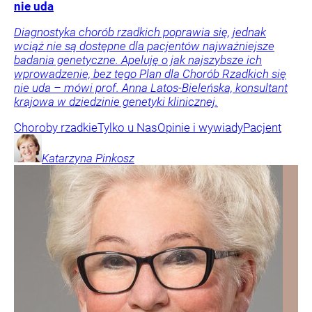
nie uda
Diagnostyka chorób rzadkich poprawia się, jednak
wciąż nie są dostępne dla pacjentów najważniejsze
badania genetyczne. Apeluję o jak najszybsze ich
wprowadzenie, bez tego Plan dla Chorób Rzadkich się
nie uda – mówi prof. Anna Latos-Bieleńska, konsultant
krajowa w dziedzinie genetyki klinicznej.
Choroby rzadkie
Tylko u Nas
Opinie i wywiady
Pacjent
Katarzyna
Pinkosz