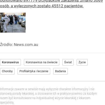
odnotowano 897779 przypadków zakażenia, zmarło 3069
osób, a wyleczonych zostało 45512 pacjentów.
Źródło:
News.com.au
Koronawirus
Koronawirus na świecie
Świat
Życie
Choroby
Profilaktyka i leczenie
Badania
Informacje zawarte w serwisie mają wyłącznie charakter informacyjny i nie
stanowią porady lekarskiej, a stosowanie ich w praktyce powinno za każdym
razem być konsultowane na indywidualnej wizycie lekarskiej z lekarzem
specjalistą.