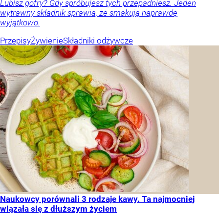
Lubisz gofry? Gdy spróbujesz tych przepadniesz. Jeden
wytrawny składnik sprawia, że smakują naprawdę
wyjątkowo.
Przepisy
Żywienie
Składniki odżywcze
Naukowcy porównali 3 rodzaje kawy. Ta najmocniej
wiązała się z dłuższym życiem