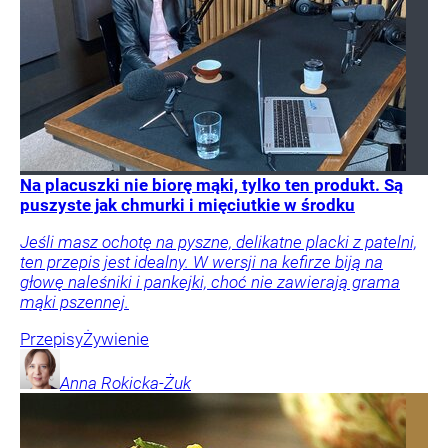
Na placuszki nie biorę mąki, tylko ten produkt. Są
puszyste jak chmurki i mięciutkie w środku
Jeśli masz ochotę na pyszne, delikatne placki z patelni,
ten przepis jest idealny. W wersji na kefirze biją na
głowę naleśniki i pankejki, choć nie zawierają grama
mąki pszennej.
Przepisy
Żywienie
Anna
Rokicka-Żuk