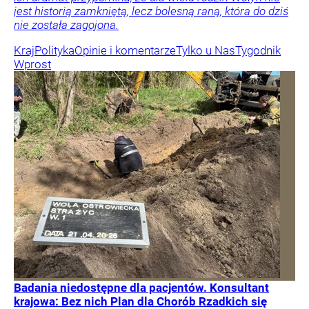
jest historią zamkniętą, lecz bolesną raną, która do dziś
nie została zagojona.
Kraj
Polityka
Opinie i komentarze
Tylko u Nas
Tygodnik
Wprost
Badania niedostępne dla pacjentów. Konsultant
krajowa: Bez nich Plan dla Chorób Rzadkich się