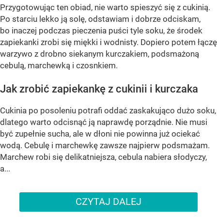
Przygotowując ten obiad, nie warto spieszyć się z cukinią.
Po starciu lekko ją solę, odstawiam i dobrze odciskam,
bo inaczej podczas pieczenia puści tyle soku, że środek
zapiekanki zrobi się miękki i wodnisty. Dopiero potem łączę
warzywo z drobno siekanym kurczakiem, podsmażoną
cebulą, marchewką i czosnkiem.
Jak zrobić zapiekankę z cukinii i kurczaka
Cukinia po posoleniu potrafi oddać zaskakująco dużo soku,
dlatego warto odcisnąć ją naprawdę porządnie. Nie musi
być zupełnie sucha, ale w dłoni nie powinna już ociekać
wodą. Cebulę i marchewkę zawsze najpierw podsmażam.
Marchew robi się delikatniejsza, cebula nabiera słodyczy,
a...
CZYTAJ DALEJ