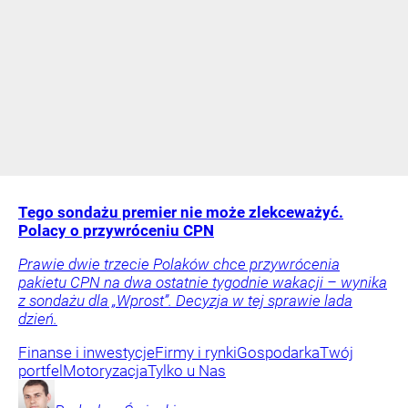
Tego sondażu premier nie może zlekceważyć.
Polacy o przywróceniu CPN
Prawie dwie trzecie Polaków chce przywrócenia
pakietu CPN na dwa ostatnie tygodnie wakacji – wynika
z sondażu dla „Wprost”. Decyzja w tej sprawie lada
dzień.
Finanse i inwestycje
Firmy i rynki
Gospodarka
Twój
portfel
Motoryzacja
Tylko u Nas