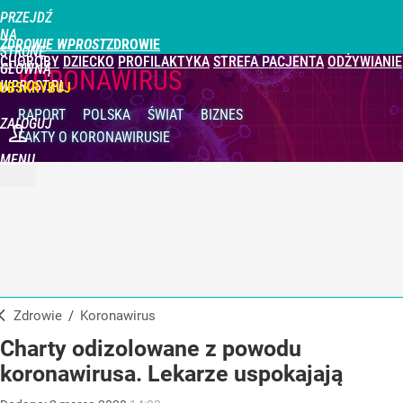
PRZEJDŹ
NA
ZDROWIE WPROST
STRONĘ
CHOROBY
DZIECKO
PROFILAKTYKA
STREFA PACJENTA
ODŻYWIANIE
GŁÓWNĄ
KORONAWIRUS
WPROST.PL
UBSKRYBUJ
RAPORT
POLSKA
ŚWIAT
BIZNES
ZALOGUJ
FAKTY
O KORONAWIRUSIE
MENU
Zdrowie
/
Koronawirus
Charty odizolowane z powodu
koronawirusa. Lekarze uspokajają