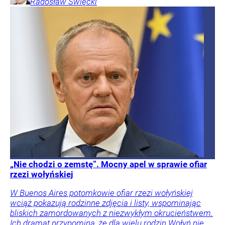
Radosław
Święcki
„Nie chodzi o zemstę”. Mocny apel w sprawie ofiar
rzezi wołyńskiej
W Buenos Aires potomkowie ofiar rzezi wołyńskiej
wciąż pokazują rodzinne zdjęcia i listy, wspominając
bliskich zamordowanych z niezwykłym okrucieństwem.
Ich dramat przypomina, że dla wielu rodzin Wołyń nie