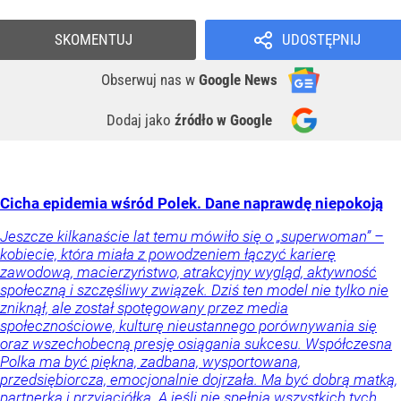
SKOMENTUJ
UDOSTĘPNIJ
Obserwuj nas
w
Google News
Dodaj jako
źródło w Google
Cicha epidemia wśród Polek. Dane naprawdę niepokoją
Jeszcze kilkanaście lat temu mówiło się o „superwoman” –
kobiecie, która miała z powodzeniem łączyć karierę
zawodową, macierzyństwo, atrakcyjny wygląd, aktywność
społeczną i szczęśliwy związek. Dziś ten model nie tylko nie
zniknął, ale został spotęgowany przez media
społecznościowe, kulturę nieustannego porównywania się
oraz wszechobecną presję osiągania sukcesu. Współczesna
Polka ma być piękna, zadbana, wysportowana,
przedsiębiorcza, emocjonalnie dojrzała. Ma być dobrą matką,
partnerką i przyjaciółką. A jeśli nie spełnia wszystkich tych