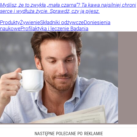
Myślisz, że to zwykła „mała czarna”? Ta kawa najsilniej chroni
serce i wydłuża życie. Sprawdź, czy ją pijesz.
Produkty
Żywienie
Składniki odżywcze
Doniesienia
naukowe
Profilaktyka i leczenie
Badania