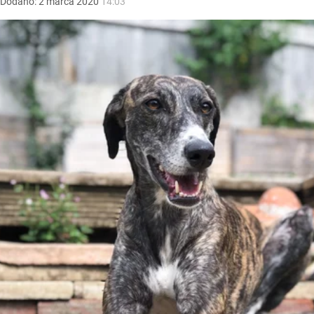
Dodano:
2
marca
2020
14:03