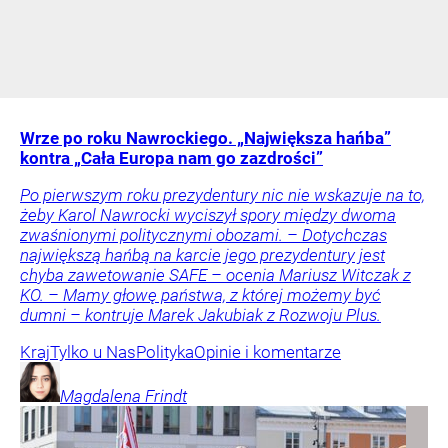
Wrze po roku Nawrockiego. „Największa hańba”
kontra „Cała Europa nam go zazdrości”
Po pierwszym roku prezydentury nic nie wskazuje na to,
żeby Karol Nawrocki wyciszył spory między dwoma
zwaśnionymi politycznymi obozami. – Dotychczas
największą hańbą na karcie jego prezydentury jest
chyba zawetowanie SAFE – ocenia Mariusz Witczak z
KO. – Mamy głowę państwa, z której możemy być
dumni – kontruje Marek Jakubiak z Rozwoju Plus.
Kraj
Tylko u Nas
Polityka
Opinie i komentarze
Magdalena
Frindt