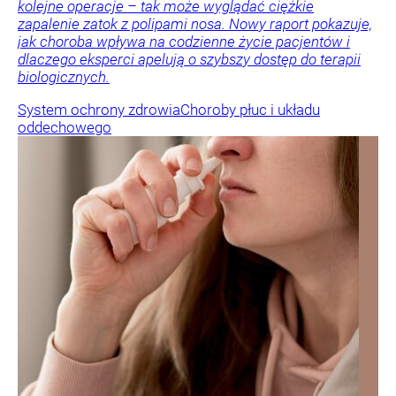
kolejne operacje – tak może wyglądać ciężkie
zapalenie zatok z polipami nosa. Nowy raport pokazuje,
jak choroba wpływa na codzienne życie pacjentów i
dlaczego eksperci apelują o szybszy dostęp do terapii
biologicznych.
System ochrony zdrowia
Choroby płuc i układu
oddechowego