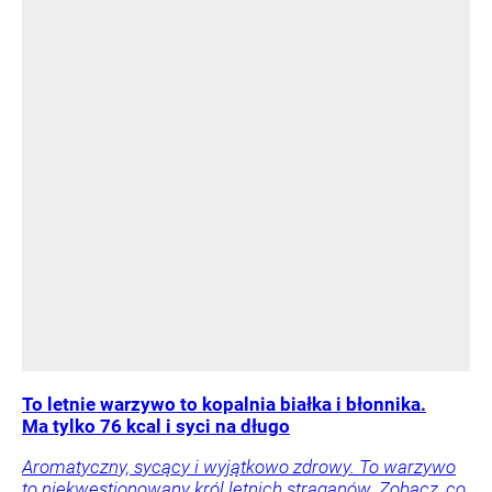
To letnie warzywo to kopalnia białka i błonnika.
Ma tylko 76 kcal i syci na długo
Aromatyczny, sycący i wyjątkowo zdrowy. To warzywo
to niekwestionowany król letnich straganów. Zobacz, co