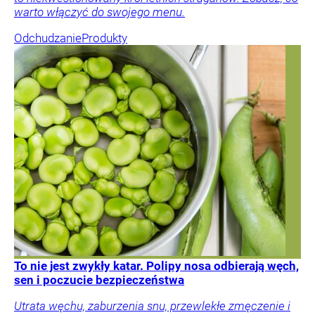
warto włączyć do swojego menu.
Odchudzanie
Produkty
To nie jest zwykły katar. Polipy nosa odbierają węch,
sen i poczucie bezpieczeństwa
Utrata węchu, zaburzenia snu, przewlekłe zmęczenie i