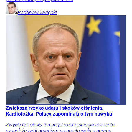
Radosław
Święcki
Zwiększa ryzyko udaru i skoków ciśnienia.
Kardiolożka: Polacy zapominają o tym nawyku
Zwykły ból głowy lub nagły skok ciśnienia to często
sygnał, że twój organizm po prostu woła o pomoc.