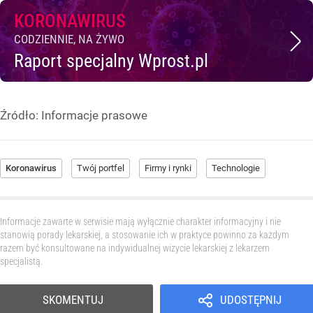
KORONAWIRUS
CODZIENNIE, NA ŻYWO
Raport specjalny Wprost.pl
Źródło:
Informacje prasowe
Koronawirus
Twój portfel
Firmy i rynki
Technologie
Informacje zawarte w serwisie mają wyłącznie charakter informacyjny i nie
stanowią porady lekarskiej, a stosowanie ich w praktyce powinno za każdym
razem być konsultowane na indywidualnej wizycie lekarskiej z lekarzem
specjalistą.
SKOMENTUJ
UDOSTĘPNIJ