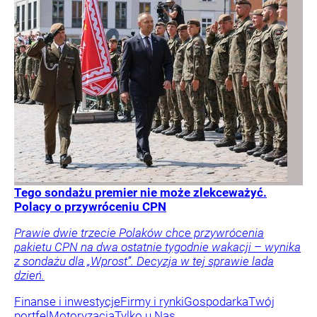
Tego sondażu premier nie może zlekceważyć.
Polacy o przywróceniu CPN
Prawie dwie trzecie Polaków chce przywrócenia
pakietu CPN na dwa ostatnie tygodnie wakacji – wynika
z sondażu dla „Wprost”. Decyzja w tej sprawie lada
dzień.
Finanse i inwestycje
Firmy i rynki
Gospodarka
Twój
portfel
Motoryzacja
Tylko u Nas