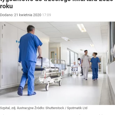
roku
Dodano:
21
kwietnia
2020
17:09
Szpital, zdj. ilustracyjne
Źródło:
Shutterstock
/
Spotmatik Ltd