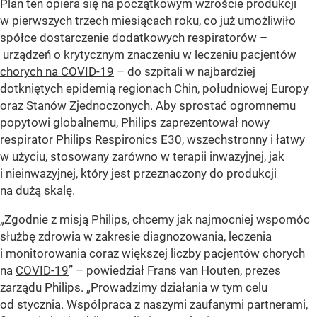
Plan ten opiera się na początkowym wzroście produkcji
w pierwszych trzech miesiącach roku, co już umożliwiło
spółce dostarczenie dodatkowych respiratorów –
urządzeń o krytycznym znaczeniu w leczeniu pacjentów
chorych na COVID-19
– do szpitali w najbardziej
dotkniętych epidemią regionach Chin, południowej Europy
oraz Stanów Zjednoczonych. Aby sprostać ogromnemu
popytowi globalnemu, Philips zaprezentował nowy
respirator Philips Respironics E30, wszechstronny i łatwy
w użyciu, stosowany zarówno w terapii inwazyjnej, jak
i nieinwazyjnej, który jest przeznaczony do produkcji
na dużą skalę.
„Zgodnie z misją Philips, chcemy jak najmocniej wspomóc
służbę zdrowia w zakresie diagnozowania, leczenia
i monitorowania coraz większej liczby pacjentów chorych
na
COVID-19
” – powiedział Frans van Houten, prezes
zarządu Philips. „Prowadzimy działania w tym celu
od stycznia. Współpraca z naszymi zaufanymi partnerami,