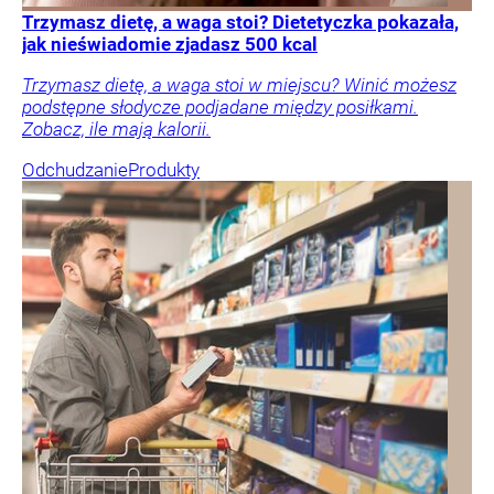
Trzymasz dietę, a waga stoi? Dietetyczka pokazała,
jak nieświadomie zjadasz 500 kcal
Trzymasz dietę, a waga stoi w miejscu? Winić możesz
podstępne słodycze podjadane między posiłkami.
Zobacz, ile mają kalorii.
Odchudzanie
Produkty