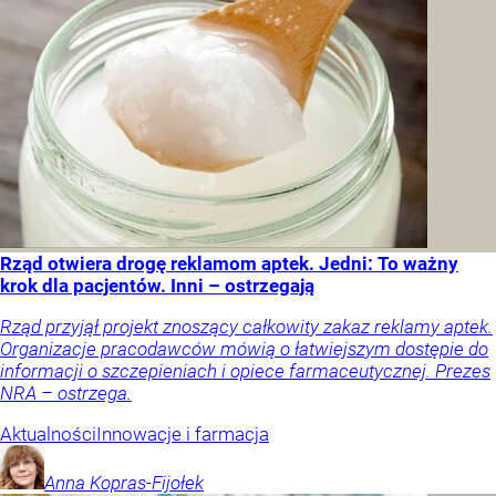
Rząd otwiera drogę reklamom aptek. Jedni: To ważny
krok dla pacjentów. Inni – ostrzegają
Rząd przyjął projekt znoszący całkowity zakaz reklamy aptek.
Organizacje pracodawców mówią o łatwiejszym dostępie do
informacji o szczepieniach i opiece farmaceutycznej. Prezes
NRA – ostrzega.
Aktualności
Innowacje i farmacja
Anna
Kopras-Fijołek