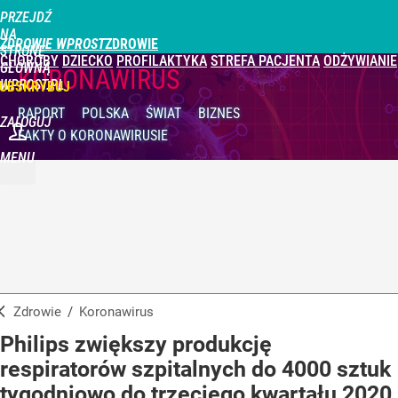
PRZEJDŹ
NA
ZDROWIE WPROST
STRONĘ
CHOROBY
DZIECKO
PROFILAKTYKA
STREFA PACJENTA
ODŻYWIANIE
GŁÓWNĄ
KORONAWIRUS
WPROST.PL
UBSKRYBUJ
RAPORT
POLSKA
ŚWIAT
BIZNES
ZALOGUJ
FAKTY
O KORONAWIRUSIE
MENU
Zdrowie
/
Koronawirus
Philips zwiększy produkcję
respiratorów szpitalnych do 4000 sztuk
tygodniowo do trzeciego kwartału 2020