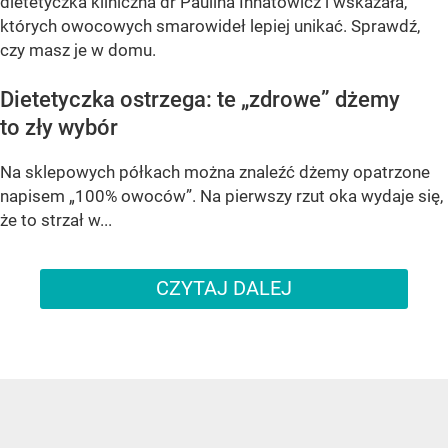
dietetyczka kliniczna dr Paulina Ihnatowicz i wskazała,
których owocowych smarowideł lepiej unikać. Sprawdź,
czy masz je w domu.
Dietetyczka ostrzega: te „zdrowe” dżemy
to zły wybór
Na sklepowych półkach można znaleźć dżemy opatrzone
napisem „100% owoców”. Na pierwszy rzut oka wydaje się,
że to strzał w...
CZYTAJ DALEJ