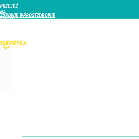
PRZEJDŹ
Udostępnij
0
Skomentuj
NA
ZDROWIE WPROST
STRONĘ
GŁÓWNĄ
CHOROBY
DZIECKO
PROFILAKTYKA
STREFA PACJENTA
ODŻYWIAN
WPROST.PL
SUBSKRYBUJ
ZALOGUJ
SZUKAJ
MENU