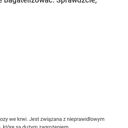
e bagatelizować. Sprawdźcie,
kozy we krwi. Jest związana z nieprawidłowym
ch, które są dużym zagrożeniem