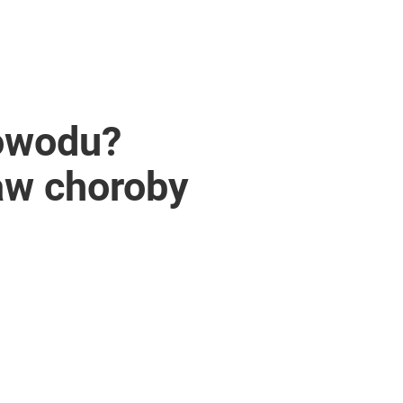
powodu?
aw choroby