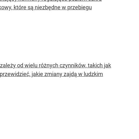
tkowy, które są niezbędne w przebiegu
zależy od wielu różnych czynników, takich jak
 przewidzieć, jakie zmiany zajdą w ludzkim