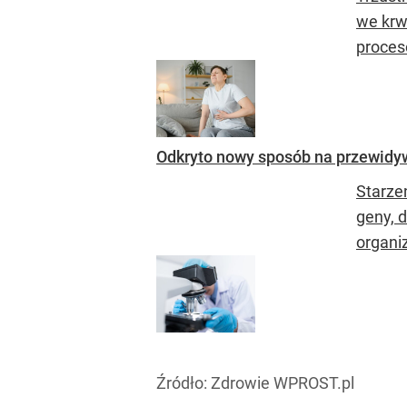
we krw
proces
Odkryto nowy sposób na przewidyw
Starze
geny, 
organi
Źródło:
Zdrowie WPROST.pl