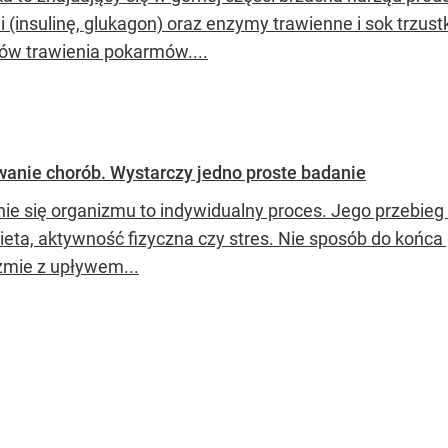
i (insulinę, glukagon) oraz enzymy trawienne i sok trzus
ów trawienia pokarmów....
anie chorób. Wystarczy jedno proste badanie
nie się organizmu to indywidualny proces. Jego przebieg 
dieta, aktywność fizyczna czy stres. Nie sposób do końca
zmie z upływem...