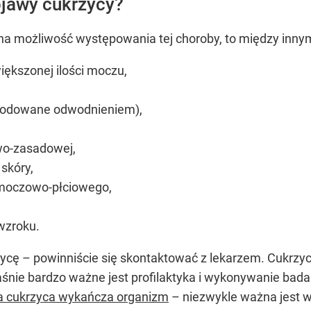
bjawy cukrzycy?
na możliwość występowania tej choroby, to między innym
iększonej ilości moczu,
owodowane odwodnieniem),
o-zasadowej,
skóry,
 moczowo-płciowego,
wzroku.
rzycę – powinniście się skontaktować z lekarzem. Cukrzy
właśnie bardzo ważne jest profilaktyka i wykonywanie ba
a cukrzyca wykańcza organizm
– niezwykle ważna jest w