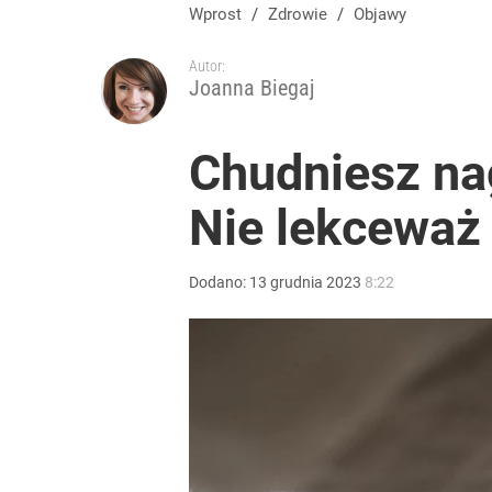
Wprost
/
Zdrowie
/
Objawy
Autor:
Joanna Biegaj
Chudniesz na
Nie lekceważ 
Dodano:
13
grudnia
2023
8:22