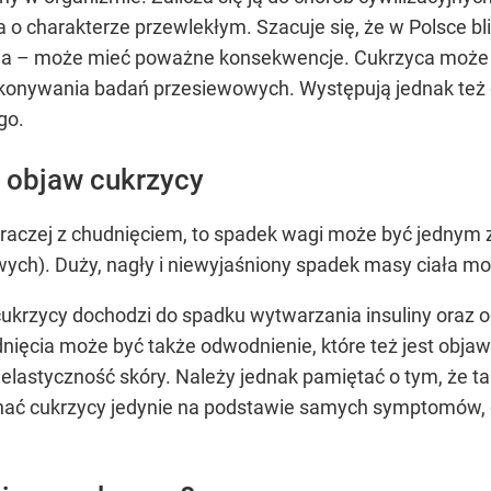
 o charakterze przewlekłym. Szacuje się, że w Polsce bl
czona – może mieć poważne konsekwencje. Cukrzyca może
onywania badań przesiewowych. Występują jednak też o
go.
 objaw cukrzycy
raczej z chudnięciem, to spadek wagi może być jednym z 
ch). Duży, nagły i niewyjaśniony spadek masy ciała moż
 cukrzycy dochodzi do spadku wytwarzania insuliny oraz
nięcia może być także odwodnienie, które też jest obja
 elastyczność skóry. Należy jednak pamiętać o tym, że 
znać cukrzycy jedynie na podstawie samych symptomów, 