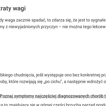
traty wagi
gdy waga zacznie spadać, to zdarza się, że jest to syg
my z niewyjaśnionych przyczyn – nie można tego lekcew
bkiego chudnięcia, jeśli występuje ono bez konkretnej pr
by, które rozwijają się „po cichu”, a następnie wdrożyć 
? Poznaj symptomy najczęściej diagnozowanych chorób 
ka to znajdujący się w górnej części brzucha narząd pro