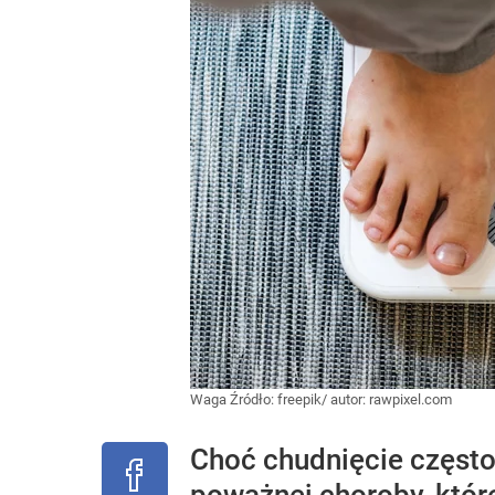
Waga
Źródło:
freepik/ autor: rawpixel.com
Choć chudnięcie często