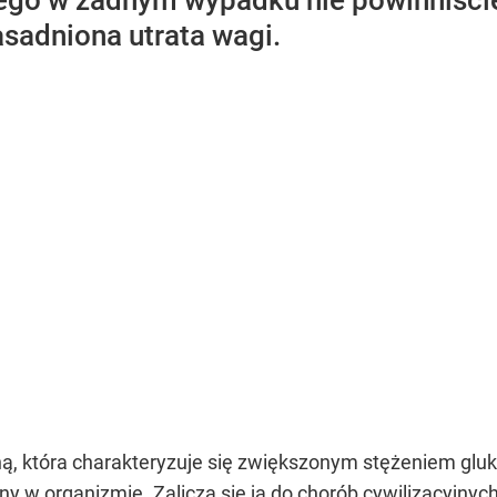
ego w żadnym wypadku nie powinniści
sadniona utrata wagi.
ą, która charakteryzuje się zwiększonym stężeniem glu
ny w organizmie. Zalicza się ją do chorób cywilizacyjny