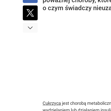
poważnej choroby, któr
o czym świadczy nieuza
Cukrzyca
jest chorobą metaboliczn
wydzielaniem lub działaniem insuli