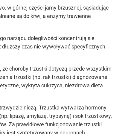
 w górnej części jamy brzusznej, sąsiadując
lniane są do krwi, a enzymy trawienne
o narządu dolegliwości koncentrują się
z dłuższy czas nie wywoływać specyficznych
t, że choroby trzustki dotyczą przede wszystkim
nia trzustki (np. rak trzustki) diagnozowane
etyczne, wykryta cukrzyca, niezdrowa dieta
ątrzwydzielniczą. Trzustka wytwarza hormony
(np. lipazę, amylazę, trypsynę) i sok trzustkowy,
zów. Za prawidłowe funkcjonowanie trzustki
tóry jest syntetyzowany w neuronach