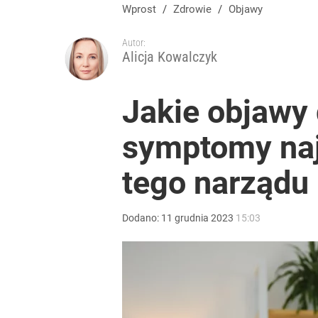
Wprost
/
Zdrowie
/
Objawy
Autor:
Alicja Kowalczyk
Jakie objawy 
symptomy naj
tego narządu
Dodano:
11
grudnia
2023
15:03