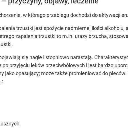
 – przyczyny, objawy, leczenie
 schorzenie, w którego przebiegu dochodzi do aktywacji 
lenia trzustki jest spożycie nadmiernej ilości alkoholu,
strego zapalenia trzustki to m.in. urazy brzucha, stosow
ustki.
pojawiają się nagle i stopniowo narastają. Charakteryst
uje po przyjęciu leków przeciwbólowych i jest bardzo upor
any jako opasujący; może także promieniować do pleców
.:
zusznych,