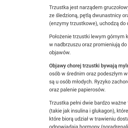
Trzustka jest narządem gruczołow
ze śledzioną, pętlą dwunastnicy o
(enzymy trzustkowe), uchodzą do 
Położenie trzustki lewym górnym k
w nadbrzuszu oraz promieniują do
objawów.
Objawy chorej trzustki bywają myl
osób w średnim oraz podeszłym wie
są u osób młodych. Ryzyko zachoro
oraz palenie papierosów.
Trzustka pełni dwie bardzo ważne
(takie jak insulina i glukagon), kt
które biorą udział w trawieniu do
odpowiadają hormony (noradrenalin