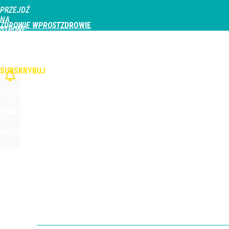
PRZEJDŹ
Udostępnij
0
Skomentuj
NA
ZDROWIE WPROST
STRONĘ
GŁÓWNĄ
CHOROBY
DZIECKO
PROFILAKTYKA
STREFA PACJENTA
ODŻYWIAN
WPROST.PL
SUBSKRYBUJ
ZALOGUJ
SZUKAJ
MENU