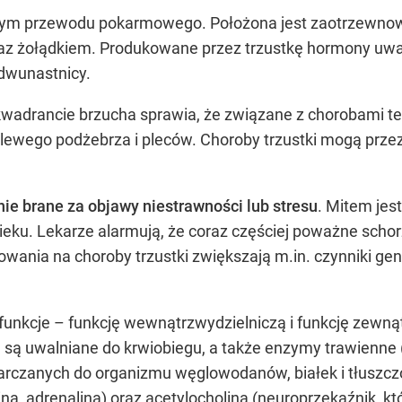
ym przewodu pokarmowego. Położona jest zaotrzewnowo,
raz żołądkiem. Produkowane przez trzustkę hormony uwa
dwunastnicy.
wadrancie brzucha sprawia, że związane z chorobami teg
 lewego podżebrza i pleców. Choroby trzustki mogą prze
nie brane za objawy niestrawności lub stresu
. Mitem jes
ku. Lekarze alarmują, że coraz częściej poważne schorze
wania na choroby trzustki zwiększają m.in. czynniki gen
 funkcje – funkcję wewnątrzwydzielniczą i funkcję zewn
óre są uwalniane do krwiobiegu, a także enzymy trawienne 
starczanych do organizmu węglowodanów, białek i tłuszc
a, adrenalina) oraz acetylocholina (neuroprzekaźnik, k