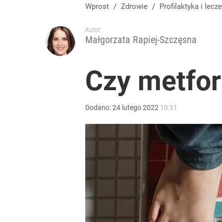
Wprost
/
Zdrowie
/
Profilaktyka
i lecze
Autor:
Małgorzata Rapiej-Szczęsna
Czy metfo
Dodano:
24
lutego
2022
10:31