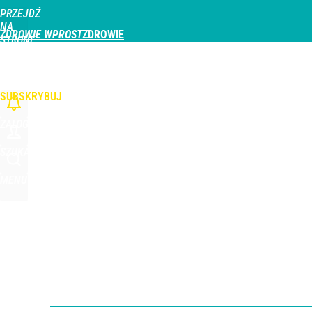
PRZEJDŹ
Udostępnij
3
Skomentuj
NA
ZDROWIE WPROST
STRONĘ
GŁÓWNĄ
CHOROBY
DZIECKO
PROFILAKTYKA
STREFA PACJENTA
ODŻYWIAN
WPROST.PL
SUBSKRYBUJ
ZALOGUJ
SZUKAJ
MENU