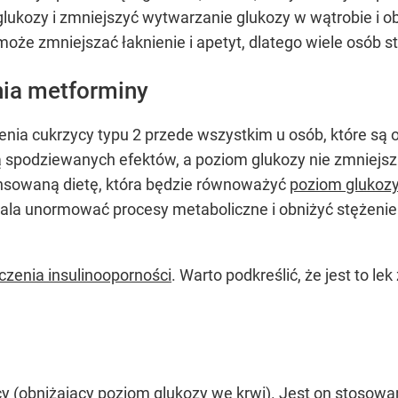
glukozy i zmniejszyć wytwarzanie glukozy w wątrobie i ob
e zmniejszać łaknienie i apetyt, dlatego wiele osób sto
ia metforminy
enia cukrzycy typu 2 przede wszystkim u osób, które są 
ą spodziewanych efektów, a poziom glukozy nie zmniejs
nsowaną dietę, która będzie równoważyć
poziom glukozy
wala unormować procesy metaboliczne i obniżyć stężenie
eczenia insulinooporności
. Warto podkreślić, że jest to le
cy (obniżający poziom glukozy we krwi). Jest on stosowa