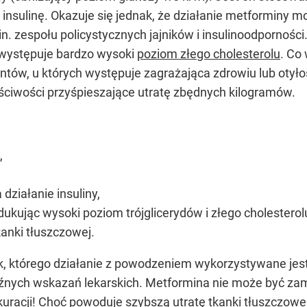
 insulinę. Okazuje się jednak, że działanie metforminy 
 zespołu policystycznych jajników i insulinoodporności.
 występuje bardzo wysoki
poziom złego cholesterolu
. Co
ntów, u których występuje zagrażająca zdrowiu lub otyło
ściwości przyśpieszające utratę zbędnych kilogramów.
,
działanie insuliny,
redukując wysoki poziom trójglicerydów i złego cholesterol
anki tłuszczowej.
k, którego działanie z powodzeniem wykorzystywane jest 
ych wskazań lekarskich. Metformina nie może być zamie
uracji! Choć powoduje szybszą utratę tkanki tłuszczowe