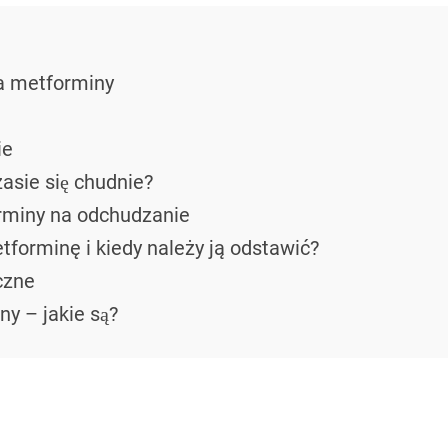
a metforminy
ie
sie się chudnie?
rminy na odchudzanie
forminę i kiedy należy ją odstawić?
czne
y – jakie są?