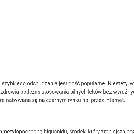
zybkiego odchudzania jest dość popularne. Niestety, wi
nu zdrowia podczas stosowania silnych leków bez wyraź
óre nabywane są na czarnym rynku np. przez internet.
mmetylopochodną biguanidu, środek, który zmniejsza poz