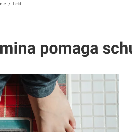
nie
/
Leki
rmina pomaga sch