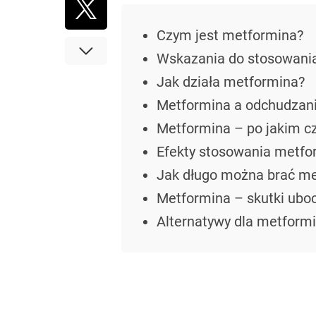
Czym jest metformina?
Wskazania do stosowani
Jak działa metformina?
Metformina a odchudzan
Metformina – po jakim cza
Efekty stosowania metfo
Jak długo można brać met
Metformina – skutki ubo
Alternatywy dla metformin