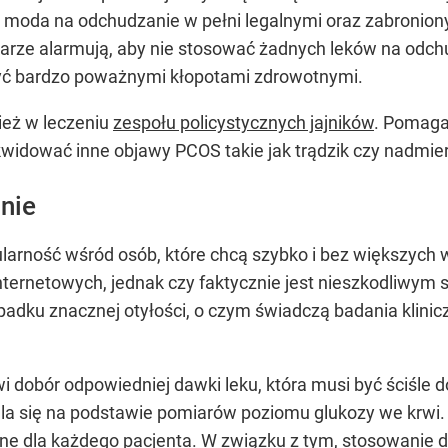
o moda na odchudzanie w pełni legalnymi oraz zabronio
arze alarmują, aby nie stosować żadnych leków na odchu
czyć bardzo poważnymi kłopotami zdrowotnymi.
ież w leczeniu
zespołu policystycznych jajników
. Pomaga
ikwidować inne objawy PCOS takie jak trądzik czy nadmie
nie
arność wśród osób, które chcą szybko i bez większych 
 internetowych, jednak czy faktycznie jest nieszkodliw
padku znacznej otyłości, o czym świadczą badania klinic
i dobór odpowiedniej dawki leku, która musi być ściśle
a się na podstawie pomiarów poziomu glukozy we krwi. C
e dla każdego pacjenta. W związku z tym, stosowanie d