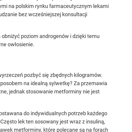
nymi na polskim rynku farmaceutycznym lekami
dzanie bez wcześniejszej konsultacji
 obniżyć poziom androgenów i dzięki temu
rne owłosienie.
wyrzeczeń pozbyć się zbędnych kilogramów.
ym sposobem na idealną sylwetkę? Za przemawia
zne, jednak stosowanie metforminy nie jest
 dostawana do indywidualnych potrzeb każdego
zęsto lek ten sosowany jest wraz z insuliną,
awek metforminy, które polecane są na forach