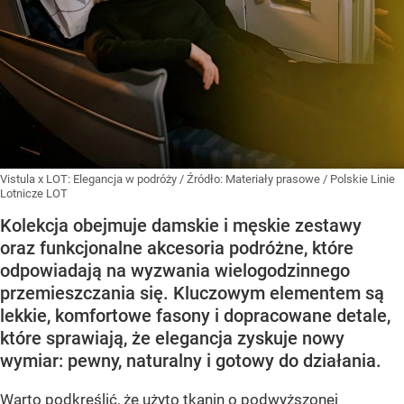
Vistula x LOT: Elegancja w podróży
/ Źródło:
Materiały prasowe
/
Polskie Linie
Lotnicze LOT
Kolekcja obejmuje damskie i męskie zestawy
oraz funkcjonalne akcesoria podróżne, które
odpowiadają na wyzwania wielogodzinnego
przemieszczania się. Kluczowym elementem są
lekkie, komfortowe fasony i dopracowane detale,
które sprawiają, że elegancja zyskuje nowy
wymiar: pewny, naturalny i gotowy do działania.
Warto podkreślić, że użyto tkanin o podwyższonej