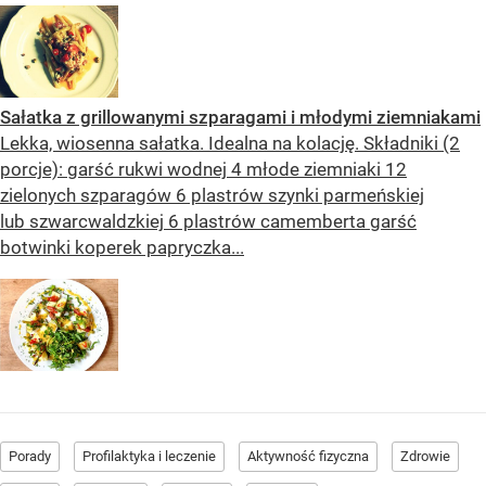
Sałatka z grillowanymi szparagami i młodymi ziemniakami
Lekka, wiosenna sałatka. Idealna na kolację. Składniki (2
porcje): garść rukwi wodnej 4 młode ziemniaki 12
zielonych szparagów 6 plastrów szynki parmeńskiej
lub szwarcwaldzkiej 6 plastrów camemberta garść
botwinki koperek papryczka...
Porady
Profilaktyka i leczenie
Aktywność fizyczna
Zdrowie