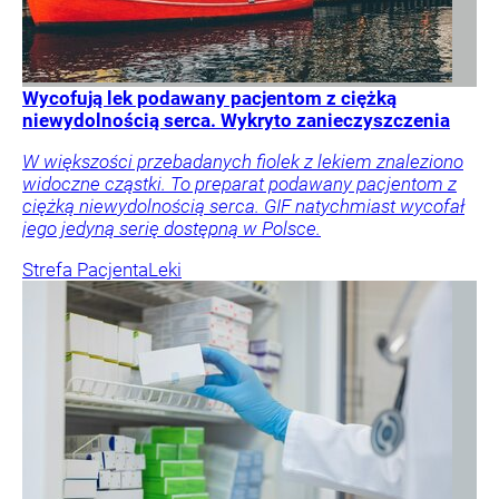
Wycofują lek podawany pacjentom z ciężką
niewydolnością serca. Wykryto zanieczyszczenia
W większości przebadanych fiolek z lekiem znaleziono
widoczne cząstki. To preparat podawany pacjentom z
ciężką niewydolnością serca. GIF natychmiast wycofał
jego jedyną serię dostępną w Polsce.
Strefa Pacjenta
Leki