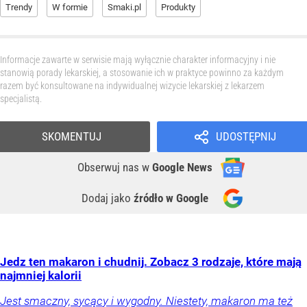
Trendy
W formie
Smaki.pl
Produkty
Informacje zawarte w serwisie mają wyłącznie charakter informacyjny i nie
stanowią porady lekarskiej, a stosowanie ich w praktyce powinno za każdym
razem być konsultowane na indywidualnej wizycie lekarskiej z lekarzem
specjalistą.
SKOMENTUJ
UDOSTĘPNIJ
Obserwuj nas
w
Google News
Dodaj jako
źródło w Google
Jedz ten makaron i chudnij. Zobacz 3 rodzaje, które mają
najmniej kalorii
Jest smaczny, sycący i wygodny. Niestety, makaron ma też