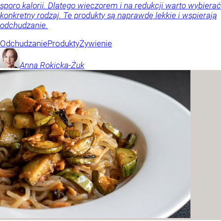
sporo kalorii. Dlatego wieczorem i na redukcji warto wybierać
konkretny rodzaj. Te produkty są naprawdę lekkie i wspierają
odchudzanie.
Odchudzanie
Produkty
Żywienie
Anna
Rokicka-Żuk