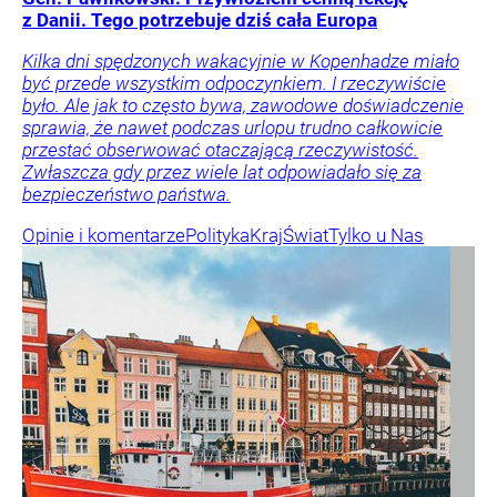
z Danii. Tego potrzebuje dziś cała Europa
Kilka dni spędzonych wakacyjnie w Kopenhadze miało
być przede wszystkim odpoczynkiem. I rzeczywiście
było. Ale jak to często bywa, zawodowe doświadczenie
sprawia, że nawet podczas urlopu trudno całkowicie
przestać obserwować otaczającą rzeczywistość.
Zwłaszcza gdy przez wiele lat odpowiadało się za
bezpieczeństwo państwa.
Opinie i komentarze
Polityka
Kraj
Świat
Tylko u Nas