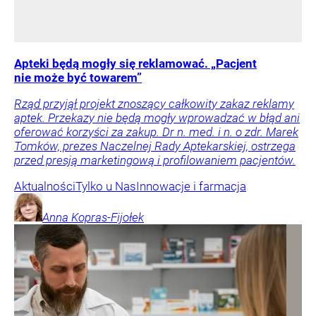
Apteki będą mogły się reklamować. „Pacjent
nie może być towarem”
Rząd przyjął projekt znoszący całkowity zakaz reklamy
aptek. Przekazy nie będą mogły wprowadzać w błąd ani
oferować korzyści za zakup. Dr n. med. i n. o zdr. Marek
Tomków, prezes Naczelnej Rady Aptekarskiej, ostrzega
przed presją marketingową i profilowaniem pacjentów.
Aktualności
Tylko u Nas
Innowacje i farmacja
Anna
Kopras-Fijołek