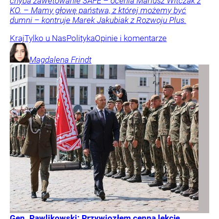
chyba zawetowanie SAFE – ocenia Mariusz Witczak z
KO. – Mamy głowę państwa, z której możemy być
dumni – kontruje Marek Jakubiak z Rozwoju Plus.
Kraj
Tylko u Nas
Polityka
Opinie i komentarze
Magdalena
Frindt
Gen. Pawlikowski: Przywiozłem cenną lekcję