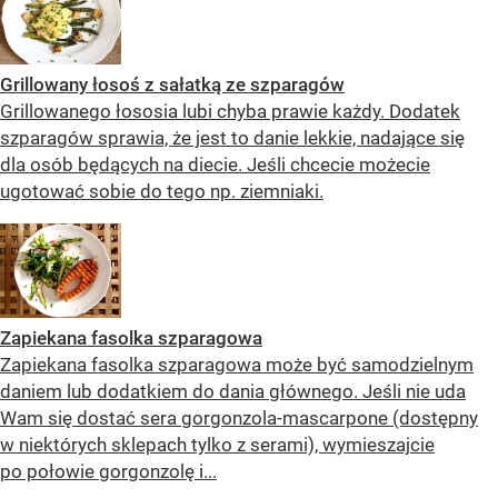
Grillowany łosoś z sałatką ze szparagów
Grillowanego łososia lubi chyba prawie każdy. Dodatek
szparagów sprawia, że jest to danie lekkie, nadające się
dla osób będących na diecie. Jeśli chcecie możecie
ugotować sobie do tego np. ziemniaki.
Zapiekana fasolka szparagowa
Zapiekana fasolka szparagowa może być samodzielnym
daniem lub dodatkiem do dania głównego. Jeśli nie uda
Wam się dostać sera gorgonzola-mascarpone (dostępny
w niektórych sklepach tylko z serami), wymieszajcie
po połowie gorgonzolę i...