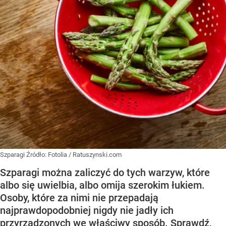
Szparagi
Źródło:
Fotolia
/
Ratuszynski.com
Szparagi można zaliczyć do tych warzyw, które
albo się uwielbia, albo omija szerokim łukiem.
Osoby, które za nimi nie przepadają
najprawdopodobniej nigdy nie jadły ich
przyrządzonych we właściwy sposób. Sprawdź,