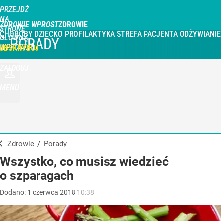
PRZEJDŹ
NA
ZDROWIE WPROST
STRONĘ
CHOROBY
DZIECKO
PROFILAKTYKA
STREFA PACJENTA
ODŻYWIANIE
GŁÓWNĄ
PORADY
WPROST.PL
UBSKRYBUJ
ZALOGUJ
MENU
Zdrowie
/
Porady
Wszystko, co musisz wiedzieć
o szparagach
Dodano:
1
czerwca
2018
10:38