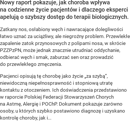
Nowy raport pokazuje, jak choroba wpływa
na codzienne życie pacjentów i dlaczego eksperci
apelują o szybszy dostęp do terapii biologicznych.
Zatkany nos, osłabiony węch i nawracające dolegliwości
łatwo uznać za uciążliwy, ale niegroźny problem. Przewlekłe
zapalenie zatok przynosowych z polipami nosa, w skrócie
PZZPzPN, może jednak znacznie utrudniać oddychanie,
odbierać węch i smak, zaburzać sen oraz prowadzić
do przewlekłego zmęczenia.
Pacjenci opisują tę chorobę jako życie „za szybą”,
niewidoczną niepełnosprawność i stopniową utratę
kontaktu z otoczeniem. Ich doświadczenia przedstawiono
w raporcie Polskiej Federacji Stowarzyszeń Chorych
na Astmę, Alergię i POChP. Dokument pokazuje zarówno
osoby, u których szybko postawiono diagnozę i uzyskano
kontrolę choroby, jak i...