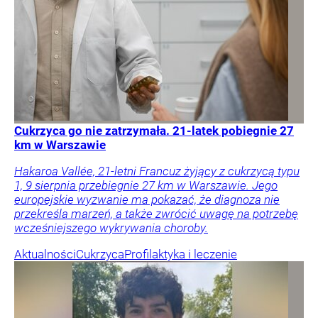
Cukrzyca go nie zatrzymała. 21-latek pobiegnie 27
km w Warszawie
Hakaroa Vallée, 21-letni Francuz żyjący z cukrzycą typu
1, 9 sierpnia przebiegnie 27 km w Warszawie. Jego
europejskie wyzwanie ma pokazać, że diagnoza nie
przekreśla marzeń, a także zwrócić uwagę na potrzebę
wcześniejszego wykrywania choroby.
Aktualności
Cukrzyca
Profilaktyka i leczenie