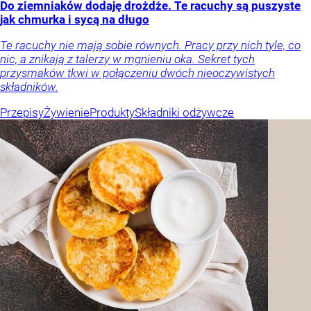
Do ziemniaków dodaję drożdże. Te racuchy są puszyste
jak chmurka i sycą na długo
Te racuchy nie mają sobie równych. Pracy przy nich tyle, co
nic, a znikają z talerzy w mgnieniu oka. Sekret tych
przysmaków tkwi w połączeniu dwóch nieoczywistych
składników.
Przepisy
Żywienie
Produkty
Składniki odżywcze