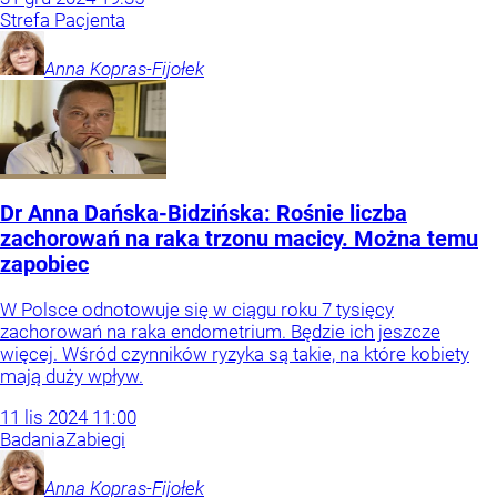
Strefa Pacjenta
Anna
Kopras-Fijołek
Dr Anna Dańska-Bidzińska: Rośnie liczba
zachorowań na raka trzonu macicy. Można temu
zapobiec
W Polsce odnotowuje się w ciągu roku 7 tysięcy
zachorowań na raka endometrium. Będzie ich jeszcze
więcej. Wśród czynników ryzyka są takie, na które kobiety
mają duży wpływ.
11
lis
2024
11:00
Badania
Zabiegi
Anna
Kopras-Fijołek