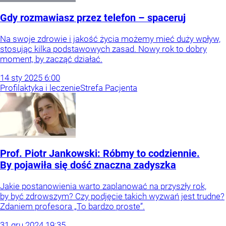
Gdy rozmawiasz przez telefon – spaceruj
Na swoje zdrowie i jakość życia możemy mieć duży wpływ,
stosując kilka podstawowych zasad. Nowy rok to dobry
moment, by zacząć działać.
14
sty
2025
6:00
Profilaktyka i leczenie
Strefa Pacjenta
Prof. Piotr Jankowski: Róbmy to codziennie.
By pojawiła się dość znaczna zadyszka
Jakie postanowienia warto zaplanować na przyszły rok,
by być zdrowszym? Czy podjęcie takich wyzwań jest trudne?
Zdaniem profesora „To bardzo proste”.
31
gru
2024
19:35