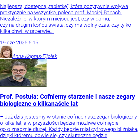
Najlepszą, dostępną „tabletkę”, która pozytywnie wpływa
praktycznie na wszystko, poleca prof. Maciej Banach.
Niezależnie, w którym miejscu jest, czy w domu,
czy na drugim końcu świata, czy ma wolny czas, czy tylko
kilka chwil w przerwie...
19
cze
2025
6:15
Anna
Kopras-Fijołek
Prof. Postuła: Cofniemy starzenie i nasze zegary
biologiczne o kilkanaście lat
– Już dziś jesteśmy w stanie cofnąć nasz zegar biologiczny
o kilka lat, a w przyszłości będzie możliwe cofnięcie
go o znacznie dłużej. Każdy będzie miał cyfrowego bliźniaka,
dzięki któremu dowie się, czy skuteczne będzie