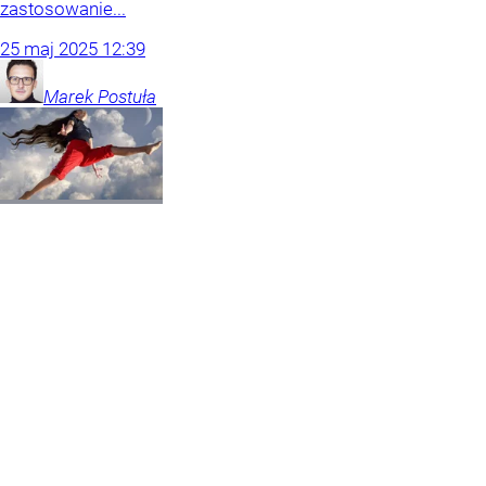
zastosowanie...
25
maj
2025
12:39
Marek
Postuła