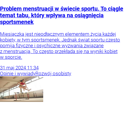
Problem menstruacji w świecie sportu. To ciągle
temat tabu, który wpływa na osiągnięcia
sportsmenek
Miesiączka jest nieodłącznym elementem życia każdej
kobiety, w tym sportsmenek. Jednak świat sportu często
pomija fizyczne i psychiczne wyzwania związane
z menstruacją. To często przekłada się na wyniki kobiet
w sporcie.
31
maj
2024
11:34
Opinie i wywiady
Rozwój osobisty