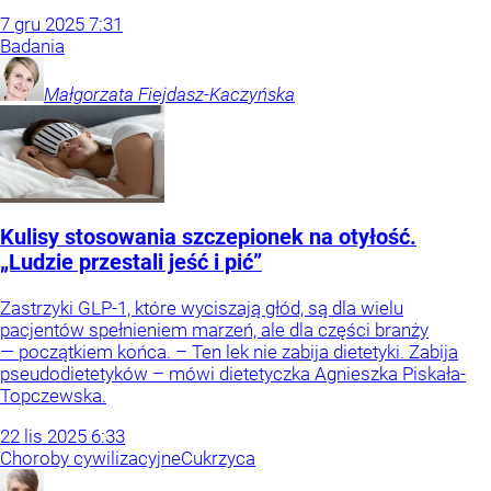
7
gru
2025
7:31
Badania
Małgorzata
Fiejdasz-Kaczyńska
Kulisy stosowania szczepionek na otyłość.
„Ludzie przestali jeść i pić”
Zastrzyki GLP-1, które wyciszają głód, są dla wielu
pacjentów spełnieniem marzeń, ale dla części branży
— początkiem końca. – Ten lek nie zabija dietetyki. Zabija
pseudodietetyków – mówi dietetyczka Agnieszka Piskała-
Topczewska.
22
lis
2025
6:33
Choroby cywilizacyjne
Cukrzyca