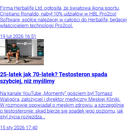
Firma Herbalife Ltd. ogłosiła, że światowa ikona sportu,
Cristiano Ronaldo, nabył 10% udziałów w HBL Pro2col
Software, spółce należącej w całości do Herbalife, będącej
właścicielem technologii Pro2col.
19
lut
2026
16:51
25-latek jak 70-latek? Testosteron spada
szybciej, niż myślimy
Na kanale YouTube „Momenty” gościem był Tomasz
Waligóra, założyciel i dyrektor medyczny Męskiej Kliniki.
W rozmowie opowiadał o męskim zdrowiu, a szczególnie
o testosteronie: skąd bierze się spadek jego poziomu, jak
styl życia rozjeżdża...
15
sty
2026
17:40