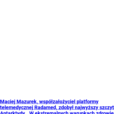
Maciej Mazurek, współzałożyciel platformy
telemedycznej Radamed, zdobył najwyższy szczyt
Antarktydy. „W ekstremalnych warunkach zdrowie