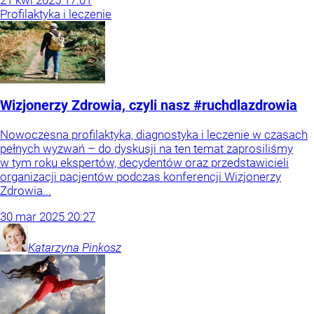
21
kwi
2025
17:01
Profilaktyka i leczenie
Wizjonerzy Zdrowia, czyli nasz #ruchdlazdrowia
Nowoczesna profilaktyka, diagnostyka i leczenie w czasach
pełnych wyzwań – do dyskusji na ten temat zaprosiliśmy
w tym roku ekspertów, decydentów oraz przedstawicieli
organizacji pacjentów podczas konferencji Wizjonerzy
Zdrowia...
30
mar
2025
20:27
Katarzyna
Pinkosz