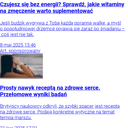
Czujesz się bez energii? Sprawdź, jakie witaminy
na zmęczenie warto suplementować
Jeśli budzik wygrywa z Tobą każdą poranną walkę, a myśl
o popołudniowej drzemce pojawia się zaraz po śniadaniu –
coś jest nie tak.
8
maj
2025
13:46
Art. sponsorowany
Prosty nawyk receptą na zdrowe serce.
Przełomowe wyniki badań
Brytyjscy naukowcy odkryli, że szybki spacer jest receptą
na zdrowe serce. Podają konkretne wytyczne na temat
tempa marszu.