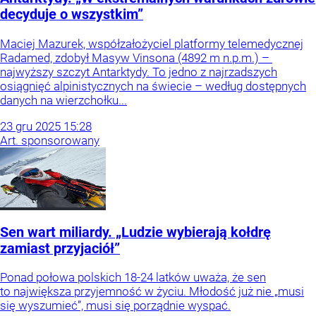
decyduje o wszystkim”
Maciej Mazurek, współzałożyciel platformy telemedycznej
Radamed, zdobył Masyw Vinsona (4892 m n.p.m.) –
najwyższy szczyt Antarktydy. To jedno z najrzadszych
osiągnięć alpinistycznych na świecie – według dostępnych
danych na wierzchołku...
23
gru
2025
15:28
Art. sponsorowany
Sen wart miliardy. „Ludzie wybierają kołdrę
zamiast przyjaciół”
Ponad połowa polskich 18-24 latków uważa, że sen
to największa przyjemność w życiu. Młodość już nie „musi
się wyszumieć”, musi się porządnie wyspać.