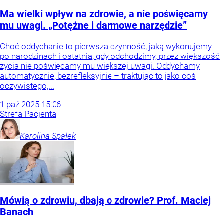
Ma wielki wpływ na zdrowie, a nie poświęcamy
mu uwagi. „Potężne i darmowe narzędzie”
Choć oddychanie to pierwsza czynność, jaką wykonujemy
po narodzinach i ostatnia, gdy odchodzimy, przez większość
życia nie poświęcamy mu większej uwagi. Oddychamy
automatycznie, bezrefleksyjnie – traktując to jako coś
oczywistego,...
1
paź
2025
15:06
Strefa Pacjenta
Karolina
Spałek
Mówią o zdrowiu, dbają o zdrowie? Prof. Maciej
Banach