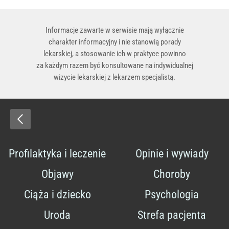
Informacje zawarte w serwisie mają wyłącznie
charakter informacyjny i nie stanowią porady
lekarskiej, a stosowanie ich w praktyce powinno
za każdym razem być konsultowane na indywidualnej
wizycie lekarskiej z lekarzem specjalistą.
Profilaktyka i leczenie
Opinie i wywiady
Objawy
Choroby
Ciąża i dziecko
Psychologia
Uroda
Strefa pacjenta