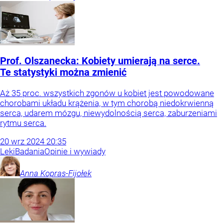
Prof. Olszanecka: Kobiety umierają na serce.
Te statystyki można zmienić
Aż 35 proc. wszystkich zgonów u kobiet jest powodowane
chorobami układu krążenia, w tym chorobą niedokrwienną
serca, udarem mózgu, niewydolnością serca, zaburzeniami
rytmu serca.
20
wrz
2024
20:35
Leki
Badania
Opinie i wywiady
Anna
Kopras-Fijołek