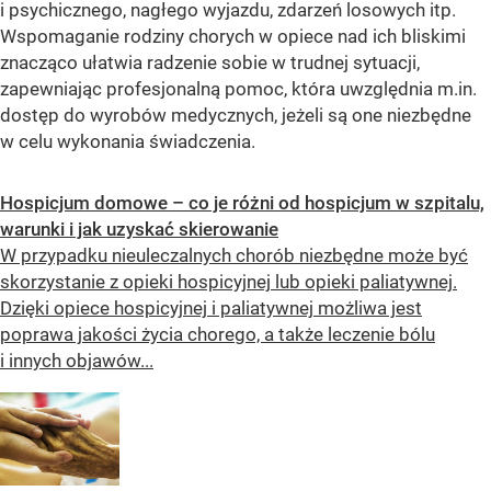
i psychicznego, nagłego wyjazdu, zdarzeń losowych itp.
Wspomaganie rodziny chorych w opiece nad ich bliskimi
znacząco ułatwia radzenie sobie w trudnej sytuacji,
zapewniając profesjonalną pomoc, która uwzględnia m.in.
dostęp do wyrobów medycznych, jeżeli są one niezbędne
w celu wykonania świadczenia.
Hospicjum domowe – co je różni od hospicjum w szpitalu,
warunki i jak uzyskać skierowanie
W przypadku nieuleczalnych chorób niezbędne może być
skorzystanie z opieki hospicyjnej lub opieki paliatywnej.
Dzięki opiece hospicyjnej i paliatywnej możliwa jest
poprawa jakości życia chorego, a także leczenie bólu
i innych objawów...