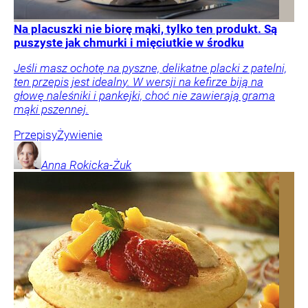
Na placuszki nie biorę mąki, tylko ten produkt. Są
puszyste jak chmurki i mięciutkie w środku
Jeśli masz ochotę na pyszne, delikatne placki z patelni,
ten przepis jest idealny. W wersji na kefirze biją na
głowę naleśniki i pankejki, choć nie zawierają grama
mąki pszennej.
Przepisy
Żywienie
Anna
Rokicka-Żuk