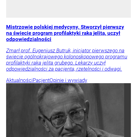
Mistrzowie polskiej medycyny. Stworzył pierwszy
na świecie program profilaktyki raka jelita, uczył
odpowiedzialności
Zmarł prof. Eugeniusz Butruk, inicjator pierwszego na
świecie ogólnokrajowego kolonoskopowego programu
profilaktyki raka jelita grubego. Lekarzy uczył
odpowiedzialności za pacjenta, rzetelności i odwagi.
Aktualności
Pacjent
Opinie i wywiady