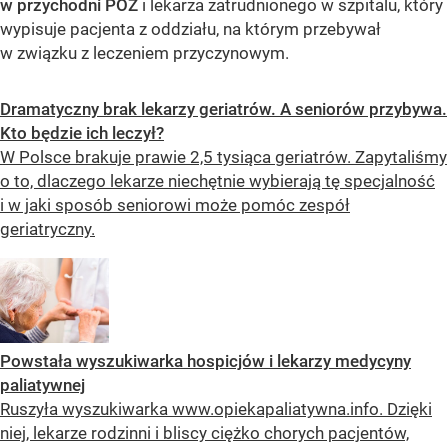
w przychodni POZ
i lekarza zatrudnionego w szpitalu, który
wypisuje pacjenta z oddziału, na którym przebywał
w związku z leczeniem przyczynowym.
Dramatyczny brak lekarzy geriatrów. A seniorów przybywa.
Kto będzie ich leczył?
W Polsce brakuje prawie 2,5 tysiąca geriatrów. Zapytaliśmy
o to, dlaczego lekarze niechętnie wybierają tę specjalność
i w jaki sposób seniorowi może pomóc zespół
geriatryczny.
Powstała wyszukiwarka hospicjów i lekarzy medycyny
paliatywnej
Ruszyła wyszukiwarka www.opiekapaliatywna.info. Dzięki
niej, lekarze rodzinni i bliscy ciężko chorych pacjentów,