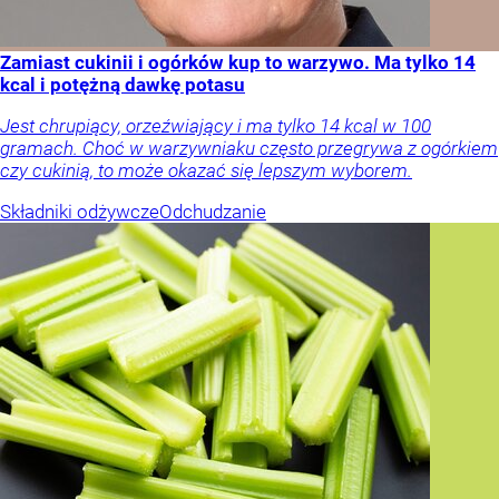
Zamiast cukinii i ogórków kup to warzywo. Ma tylko 14
kcal i potężną dawkę potasu
Jest chrupiący, orzeźwiający i ma tylko 14 kcal w 100
gramach. Choć w warzywniaku często przegrywa z ogórkiem
czy cukinią, to może okazać się lepszym wyborem.
Składniki odżywcze
Odchudzanie