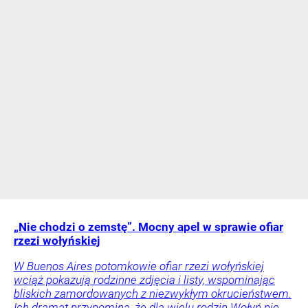
„Nie chodzi o zemstę”. Mocny apel w sprawie ofiar
rzezi wołyńskiej
W Buenos Aires potomkowie ofiar rzezi wołyńskiej
wciąż pokazują rodzinne zdjęcia i listy, wspominając
bliskich zamordowanych z niezwykłym okrucieństwem.
Ich dramat przypomina, że dla wielu rodzin Wołyń nie