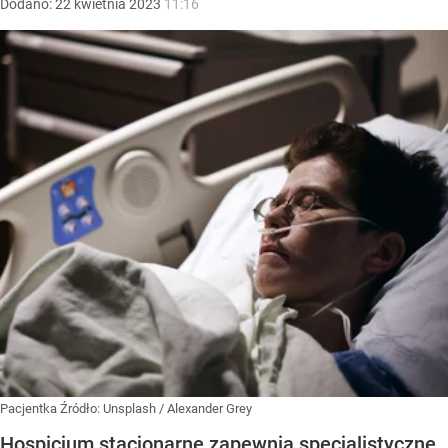
Dodano:
22
kwietnia
2023
11:16
Pacjentka
Źródło:
Unsplash
/
Alexander Grey
Hospicjum stacjonarne zapewnia specjalistyczne