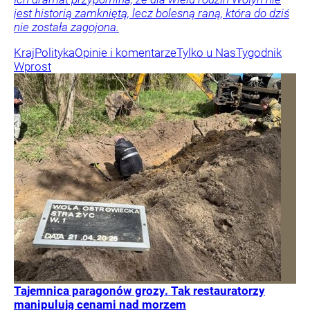
jest historią zamkniętą, lecz bolesną raną, która do dziś
nie została zagojona.
Kraj
Polityka
Opinie i komentarze
Tylko u Nas
Tygodnik
Wprost
Tajemnica paragonów grozy. Tak restauratorzy
manipulują cenami nad morzem