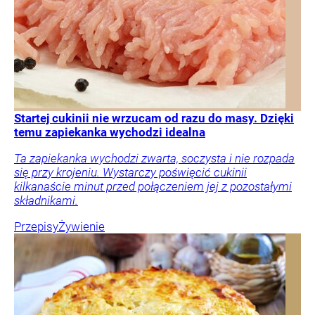
Startej cukinii nie wrzucam od razu do masy. Dzięki
temu zapiekanka wychodzi idealna
Ta zapiekanka wychodzi zwarta, soczysta i nie rozpada
się przy krojeniu. Wystarczy poświęcić cukinii
kilkanaście minut przed połączeniem jej z pozostałymi
składnikami.
Przepisy
Żywienie