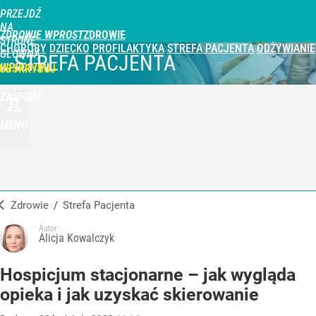
PRZEJDŹ
NA
ZDROWIE WPROST
STRONĘ
CHOROBY
DZIECKO
PROFILAKTYKA
STREFA PACJENTA
ODŻYWIANIE
GŁÓWNĄ
STREFA PACJENTA
WPROST.PL
UBSKRYBUJ
ZALOGUJ
MENU
Zdrowie
/
Strefa Pacjenta
Autor:
Alicja Kowalczyk
Hospicjum stacjonarne – jak wygląda
opieka i jak uzyskać skierowanie