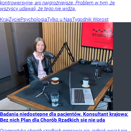
kontrowersyjne, ani najgroźniejsze. Problem w tym, że
wszyscy udawali, że tego nie widzą.
Kraj
Życie
Psychologia
Tylko u Nas
Tygodnik Wprost
Badania niedostępne dla pacjentów. Konsultant krajowa:
Bez nich Plan dla Chorób Rzadkich się nie uda
Diagnostyka chorób rzadkich poprawia się, jednak wciąż nie