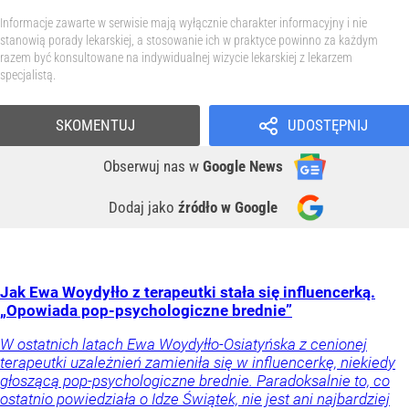
Informacje zawarte w serwisie mają wyłącznie charakter informacyjny i nie
stanowią porady lekarskiej, a stosowanie ich w praktyce powinno za każdym
razem być konsultowane na indywidualnej wizycie lekarskiej z lekarzem
specjalistą.
SKOMENTUJ
UDOSTĘPNIJ
Obserwuj nas
w
Google News
Dodaj jako
źródło w Google
Jak Ewa Woydyłło z terapeutki stała się influencerką.
„Opowiada pop-psychologiczne brednie”
W ostatnich latach Ewa Woydyłło-Osiatyńska z cenionej
terapeutki uzależnień zamieniła się w influencerkę, niekiedy
głoszącą pop-psychologiczne brednie. Paradoksalnie to, co
ostatnio powiedziała o Idze Świątek, nie jest ani najbardziej