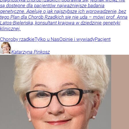
są dostępne dla pacjentów najważniejsze badania
genetyczne. Apeluję o jak najszybsze ich wprowadzenie, bez
tego Plan dla Chorób Rzadkich się nie uda – mówi prof. Anna
Latos-Bieleńska, konsultant krajowa w dziedzinie genetyki
klinicznej.
Choroby rzadkie
Tylko u Nas
Opinie i wywiady
Pacjent
Katarzyna
Pinkosz