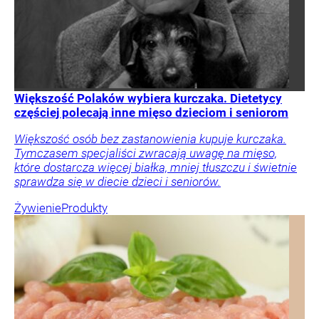
Większość Polaków wybiera kurczaka. Dietetycy
częściej polecają inne mięso dzieciom i seniorom
Większość osób bez zastanowienia kupuje kurczaka.
Tymczasem specjaliści zwracają uwagę na mięso,
które dostarcza więcej białka, mniej tłuszczu i świetnie
sprawdza się w diecie dzieci i seniorów.
Żywienie
Produkty