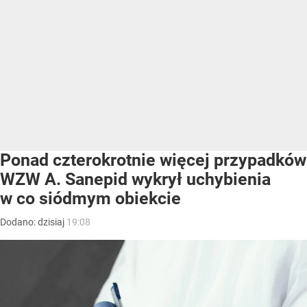
Ponad czterokrotnie więcej przypadków
WZW A. Sanepid wykrył uchybienia
w co siódmym obiekcie
Dodano:
dzisiaj
19:08