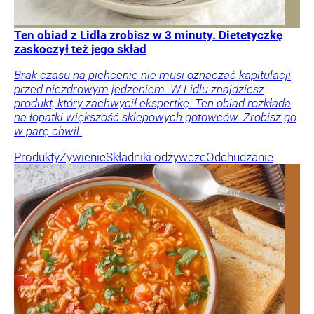
Ten obiad z Lidla zrobisz w 3 minuty. Dietetyczkę
zaskoczył też jego skład
Brak czasu na pichcenie nie musi oznaczać kapitulacji
przed niezdrowym jedzeniem. W Lidlu znajdziesz
produkt, który zachwycił ekspertkę. Ten obiad rozkłada
na łopatki większość sklepowych gotowców. Zrobisz go
w parę chwil.
Produkty
Żywienie
Składniki odżywcze
Odchudzanie