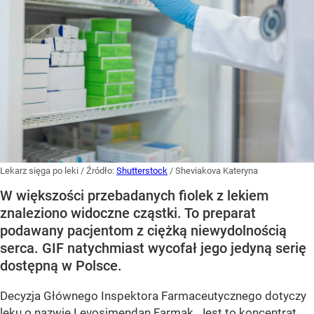
Lekarz sięga po leki
/ Źródło:
Shutterstock
/
Sheviakova Kateryna
W większości przebadanych fiolek z lekiem
znaleziono widoczne cząstki. To preparat
podawany pacjentom z ciężką niewydolnością
serca. GIF natychmiast wycofał jego jedyną serię
dostępną w Polsce.
Decyzja Głównego Inspektora Farmaceutycznego dotyczy
leku o nazwie Levosimendan Farmak. Jest to koncentrat,