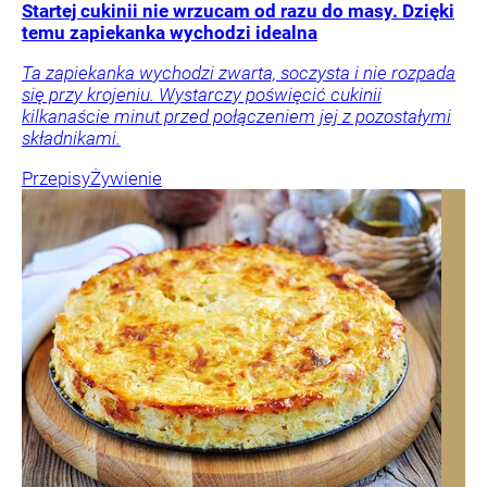
Startej cukinii nie wrzucam od razu do masy. Dzięki
temu zapiekanka wychodzi idealna
Ta zapiekanka wychodzi zwarta, soczysta i nie rozpada
się przy krojeniu. Wystarczy poświęcić cukinii
kilkanaście minut przed połączeniem jej z pozostałymi
składnikami.
Przepisy
Żywienie