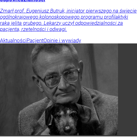
Zmarł prof. Eugeniusz Butruk, inicjator pierwszego na świecie
ogólnokrajowego kolonoskopowego programu profilaktyki
raka jelita grubego. Lekarzy uczył odpowiedzialności za
pacjenta, rzetelności i odwagi.
Aktualności
Pacjent
Opinie i wywiady