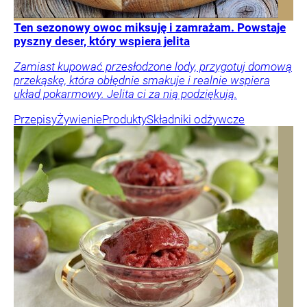
Ten sezonowy owoc miksuję i zamrażam. Powstaje
pyszny deser, który wspiera jelita
Zamiast kupować przesłodzone lody, przygotuj domową
przekąskę, która obłędnie smakuje i realnie wspiera
układ pokarmowy. Jelita ci za nią podziękują.
Przepisy
Żywienie
Produkty
Składniki odżywcze