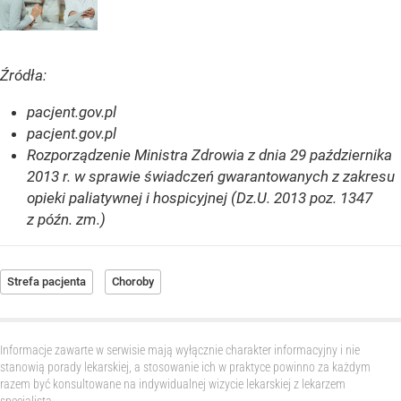
Źródła:
pacjent.gov.pl
pacjent.gov.pl
Rozporządzenie Ministra Zdrowia z dnia 29 października
2013 r. w sprawie świadczeń gwarantowanych z zakresu
opieki paliatywnej i hospicyjnej (Dz.U. 2013 poz. 1347
z późn. zm.)
Strefa pacjenta
Choroby
Informacje zawarte w serwisie mają wyłącznie charakter informacyjny i nie
stanowią porady lekarskiej, a stosowanie ich w praktyce powinno za każdym
razem być konsultowane na indywidualnej wizycie lekarskiej z lekarzem
specjalistą.