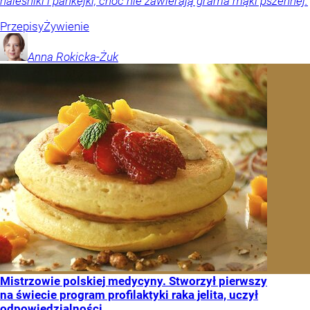
naleśniki i pankejki, choć nie zawierają grama mąki pszennej.
Przepisy
Żywienie
Anna
Rokicka-Żuk
Mistrzowie polskiej medycyny. Stworzył pierwszy
na świecie program profilaktyki raka jelita, uczył
odpowiedzialności