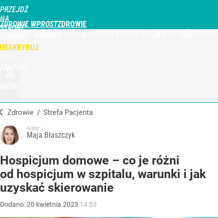
PRZEJDŹ
NA
ZDROWIE WPROST
STRONĘ
CHOROBY
DZIECKO
PROFILAKTYKA
STREFA PACJENTA
ODŻYWIANIE
GŁÓWNĄ
WPROST.PL
UBSKRYBUJ
ZALOGUJ
MENU
Zdrowie
/
Strefa Pacjenta
Autor:
Maja Błaszczyk
Hospicjum domowe – co je różni
od hospicjum w szpitalu, warunki i jak
uzyskać skierowanie
Dodano:
20
kwietnia
2023
14:53