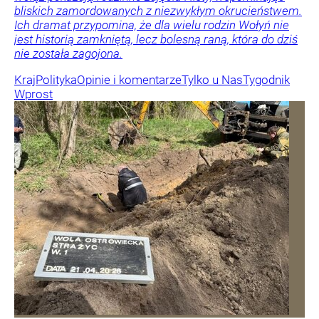
bliskich zamordowanych z niezwykłym okrucieństwem.
Ich dramat przypomina, że dla wielu rodzin Wołyń nie
jest historią zamkniętą, lecz bolesną raną, która do dziś
nie została zagojona.
Kraj
Polityka
Opinie i komentarze
Tylko u Nas
Tygodnik
Wprost