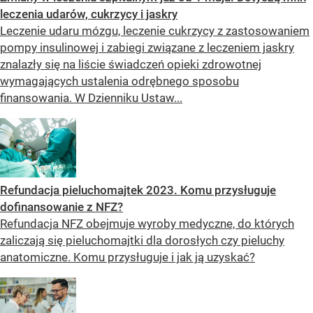
leczenia udarów, cukrzycy i jaskry
Leczenie udaru mózgu, leczenie cukrzycy z zastosowaniem
pompy insulinowej i zabiegi związane z leczeniem jaskry
znalazły się na liście świadczeń opieki zdrowotnej
wymagających ustalenia odrębnego sposobu
finansowania. W Dzienniku Ustaw...
Refundacja pieluchomajtek 2023. Komu przysługuje
dofinansowanie z NFZ?
Refundacja NFZ obejmuje wyroby medyczne, do których
zaliczają się pieluchomajtki dla dorosłych czy pieluchy
anatomiczne. Komu przysługuje i jak ją uzyskać?