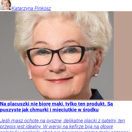
Katarzyna
Pinkosz
Na placuszki nie biorę mąki, tylko ten produkt. Są
puszyste jak chmurki i mięciutkie w środku
Jeśli masz ochotę na pyszne, delikatne placki z patelni, ten
przepis jest idealny. W wersji na kefirze biją na głowę