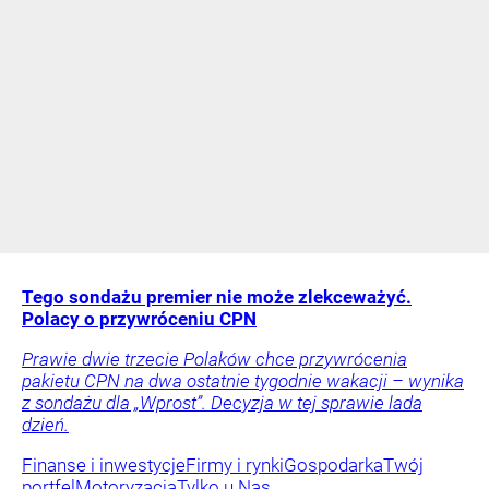
Tego sondażu premier nie może zlekceważyć.
Polacy o przywróceniu CPN
Prawie dwie trzecie Polaków chce przywrócenia
pakietu CPN na dwa ostatnie tygodnie wakacji – wynika
z sondażu dla „Wprost”. Decyzja w tej sprawie lada
dzień.
Finanse i inwestycje
Firmy i rynki
Gospodarka
Twój
portfel
Motoryzacja
Tylko u Nas