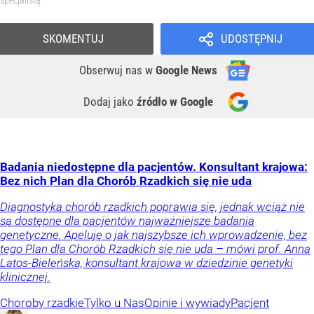
SKOMENTUJ
UDOSTĘPNIJ
Obserwuj nas
w
Google News
Dodaj jako
źródło w Google
Badania niedostępne dla pacjentów. Konsultant krajowa:
Bez nich Plan dla Chorób Rzadkich się nie uda
Diagnostyka chorób rzadkich poprawia się, jednak wciąż nie
są dostępne dla pacjentów najważniejsze badania
genetyczne. Apeluję o jak najszybsze ich wprowadzenie, bez
tego Plan dla Chorób Rzadkich się nie uda – mówi prof. Anna
Latos-Bieleńska, konsultant krajowa w dziedzinie genetyki
klinicznej.
Choroby rzadkie
Tylko u Nas
Opinie i wywiady
Pacjent