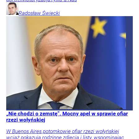
Radosław
Święcki
„Nie chodzi o zemstę”. Mocny apel w sprawie ofiar
rzezi wołyńskiej
W Buenos Aires potomkowie ofiar rzezi wołyńskiej
wciąż pokazują rodzinne zdjęcia i listy, wspominając