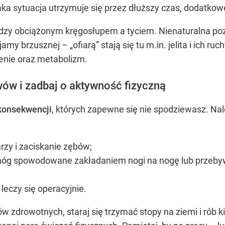
taka sytuacja utrzymuje się przez dłuższy czas, dodatko
ędzy obciążonym kręgosłupem a tyciem. Nienaturalna poz
my brzusznej – „ofiarą” stają się tu m.in. jelita i ich ru
enie oraz metabolizm.
wów i zadbaj o aktywność fizyczną
konsekwencji
, których zapewne się nie spodziewasz. Nale
rzy i zaciskanie zębów;
ki nóg spowodowane zakładaniem nogi na nogę lub przeby
 leczy się operacyjnie.
w zdrowotnych, staraj się trzymać stopy na ziemi i rób 