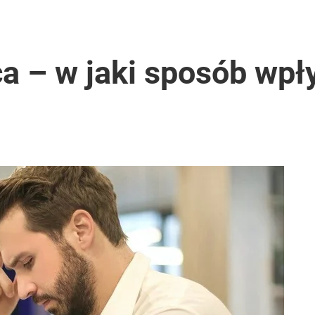
rką. „Opowiada pop-psychologiczne brednie”
ca – w jaki sposób wp
 wiązała się z dłuższym życiem
inię