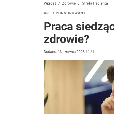
Jak Ewa Woydyłło z terapeutki stała się influence
Wprost
/
Zdrowie
/
Strefa Pacjenta
ART. SPONSOROWANY
2
Praca siedzą
Naukowcy porównali 3 rodzaje kawy. Ta najmocniej
zdrowie?
dodaj
Dodano:
13
czerwca
2023
10:31
Za gorąco w pracy? PIP uruchomiła specjalną infol
dodaj