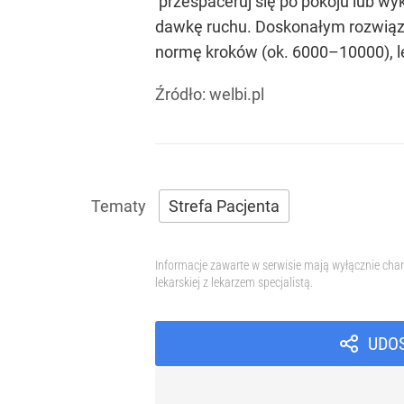
przespaceruj się po pokoju lub wyk
dawkę ruchu. Doskonałym rozwiązan
normę kroków (ok. 6000–10000), l
Źródło:
welbi.pl
Strefa Pacjenta
Informacje zawarte w serwisie mają wyłącznie char
lekarskiej z lekarzem specjalistą.
UDO