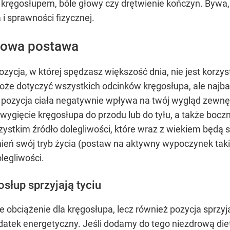
z kręgosłupem, bóle głowy czy drętwienie kończyn. Bywa,
i sprawności fizycznej.
dłowa postawa
ozycja, w której spędzasz większość dnia, nie jest korzys
oże dotyczyć wszystkich odcinków kręgosłupa, ale najb
 pozycja ciała negatywnie wpływa na twój wygląd zewnęt
 wygięcie kręgosłupa do przodu lub do tyłu, a także bocz
zystkim źródło dolegliwości, które wraz z wiekiem będą s
zmień swój tryb życia (postaw na aktywny wypoczynek taki
legliwości.
słup sprzyjają tyciu
że obciążenie dla kręgosłupa, lecz również pozycja sprzyj
ydatek energetyczny. Jeśli dodamy do tego niezdrową diet