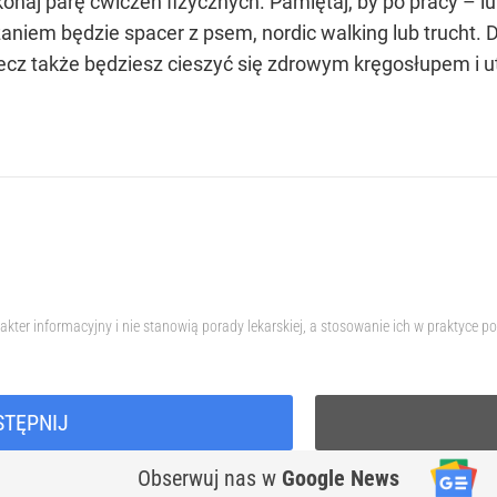
onaj parę ćwiczeń fizycznych. Pamiętaj, by po pracy – l
iem będzie spacer z psem, nordic walking lub trucht. 
ecz także będziesz cieszyć się zdrowym kręgosłupem i 
akter informacyjny i nie stanowią porady lekarskiej, a stosowanie ich w praktyce
STĘPNIJ
Obserwuj nas
w
Google News