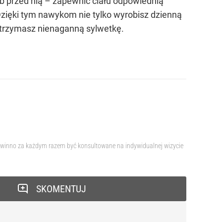
ub przed nią – zapewnić ciału odpowiednią
Dzięki tym nawykom nie tylko wyrobisz dzienną
utrzymasz nienaganną sylwetkę.
 powinno za każdym razem być konsultowane na indywidualnej wizycie
SKOMENTUJ