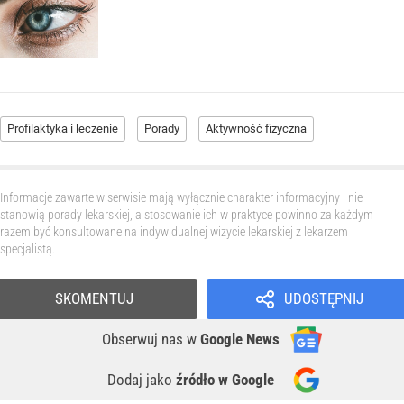
Profilaktyka i leczenie
Porady
Aktywność fizyczna
Informacje zawarte w serwisie mają wyłącznie charakter informacyjny i nie
stanowią porady lekarskiej, a stosowanie ich w praktyce powinno za każdym
razem być konsultowane na indywidualnej wizycie lekarskiej z lekarzem
specjalistą.
SKOMENTUJ
UDOSTĘPNIJ
Obserwuj nas
w
Google News
Dodaj jako
źródło w Google