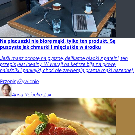
Na placuszki nie biorę mąki, tylko ten produkt. Są
puszyste jak chmurki i mięciutkie w środku
Jeśli masz ochotę na pyszne, delikatne placki z patelni, ten
przepis jest idealny. W wersji na kefirze biją na głowę
naleśniki i pankejki, choć nie zawierają grama mąki pszennej.
Przepisy
Żywienie
Anna
Rokicka-Żuk