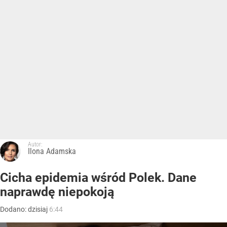
Autor:
Ilona Adamska
Cicha epidemia wśród Polek. Dane
naprawdę niepokoją
Dodano:
dzisiaj
6:44