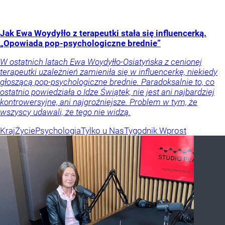
Jak Ewa Woydyłło z terapeutki stała się influencerką.
„Opowiada pop-psychologiczne brednie”
W ostatnich latach Ewa Woydyłło-Osiatyńska z cenionej
terapeutki uzależnień zamieniła się w influencerkę, niekiedy
głoszącą pop-psychologiczne brednie. Paradoksalnie to, co
ostatnio powiedziała o Idze Świątek, nie jest ani najbardziej
kontrowersyjne, ani najgroźniejsze. Problem w tym, że
wszyscy udawali, że tego nie widzą.
Kraj
Życie
Psychologia
Tylko u Nas
Tygodnik Wprost