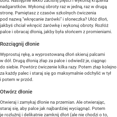
dołu. Następnie lekko zaciśnij pięści i wykonuj krążenia
nadgarstków. Wykonuj obroty raz w jedną, raz w drugą
stronę. Pamiętasz z czasów szkolnych ćwiczenia
pod nazwą "wkręcanie żarówki" i słoneczka? Ułóż dłoń,
jakbyś chciał wkręcić żarówkę i wykonuj obroty. Rozłóż
palce i obracaj dłonią, jakby była słońcem z promieniami.
Rozciągnij dłonie
Wyprostuj rękę, a wyprostowaną dłoń skieruj palcami
w dół. Drugą dłonią złap za palce i odwiedź je, ciągnąc
do siebie. Powtórz ćwiczenie kilka razy. Potem złap kolejno
za każdy palec i staraj się go maksymalnie odchylić w tył
i potem w przód.
Otwórz dłonie
Otwieraj i zamykaj dłonie na przemian. Ale otwierając,
staraj się, aby palce jak najbardziej wyciągnąć. Potem
je rozluźnij i delikatnie zamknij dłoń (ale nie chodzi o to,