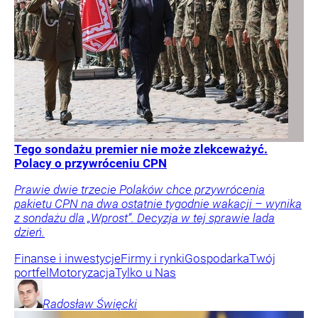
Tego sondażu premier nie może zlekceważyć.
Polacy o przywróceniu CPN
Prawie dwie trzecie Polaków chce przywrócenia
pakietu CPN na dwa ostatnie tygodnie wakacji – wynika
z sondażu dla „Wprost”. Decyzja w tej sprawie lada
dzień.
Finanse i inwestycje
Firmy i rynki
Gospodarka
Twój
portfel
Motoryzacja
Tylko u Nas
Radosław
Święcki