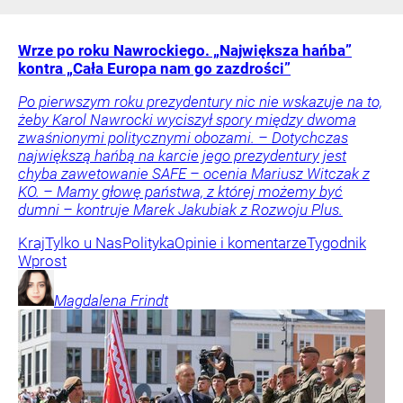
Wrze po roku Nawrockiego. „Największa hańba”
kontra „Cała Europa nam go zazdrości”
Po pierwszym roku prezydentury nic nie wskazuje na to,
żeby Karol Nawrocki wyciszył spory między dwoma
zwaśnionymi politycznymi obozami. – Dotychczas
największą hańbą na karcie jego prezydentury jest
chyba zawetowanie SAFE – ocenia Mariusz Witczak z
KO. – Mamy głowę państwa, z której możemy być
dumni – kontruje Marek Jakubiak z Rozwoju Plus.
Kraj
Tylko u Nas
Polityka
Opinie i komentarze
Tygodnik
Wprost
Magdalena
Frindt