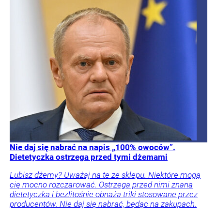
Nie daj się nabrać na napis „100% owoców”.
Dietetyczka ostrzega przed tymi dżemami
Lubisz dżemy? Uważaj na te ze sklepu. Niektóre mogą
cię mocno rozczarować. Ostrzega przed nimi znana
dietetyczka i bezlitośnie obnaża triki stosowane przez
producentów. Nie daj się nabrać, będąc na zakupach.