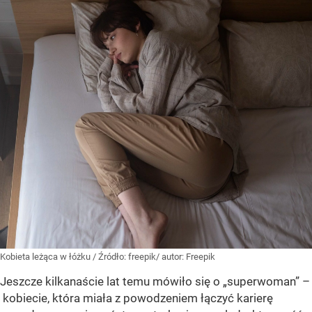
Kobieta leżąca w łóżku
/ Źródło:
freepik/ autor: Freepik
Jeszcze kilkanaście lat temu mówiło się o „superwoman” –
kobiecie, która miała z powodzeniem łączyć karierę