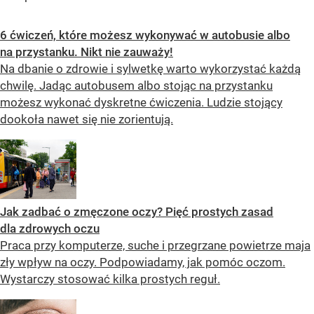
6 ćwiczeń, które możesz wykonywać w autobusie albo
na przystanku. Nikt nie zauważy!
Na dbanie o zdrowie i sylwetkę warto wykorzystać każdą
chwilę. Jadąc autobusem albo stojąc na przystanku
możesz wykonać dyskretne ćwiczenia. Ludzie stojący
dookoła nawet się nie zorientują.
Jak zadbać o zmęczone oczy? Pięć prostych zasad
dla zdrowych oczu
Praca przy komputerze, suche i przegrzane powietrze maja
zły wpływ na oczy. Podpowiadamy, jak pomóc oczom.
Wystarczy stosować kilka prostych reguł.