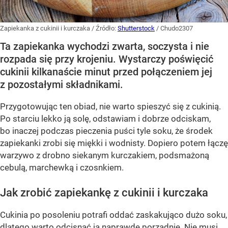
Zapiekanka z cukinii i kurczaka
/ Źródło:
Shutterstock
/
Chudo2307
Ta zapiekanka wychodzi zwarta, soczysta i nie
rozpada się przy krojeniu. Wystarczy poświęcić
cukinii kilkanaście minut przed połączeniem jej
z pozostałymi składnikami.
Przygotowując ten obiad, nie warto spieszyć się z cukinią.
Po starciu lekko ją solę, odstawiam i dobrze odciskam,
bo inaczej podczas pieczenia puści tyle soku, że środek
zapiekanki zrobi się miękki i wodnisty. Dopiero potem łączę
warzywo z drobno siekanym kurczakiem, podsmażoną
cebulą, marchewką i czosnkiem.
Jak zrobić zapiekankę z cukinii i kurczaka
Cukinia po posoleniu potrafi oddać zaskakująco dużo soku,
dlatego warto odcisnąć ją naprawdę porządnie. Nie musi