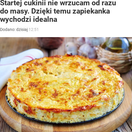
Startej cukinii nie wrzucam od razu
do masy. Dzięki temu zapiekanka
wychodzi idealna
Dodano:
dzisiaj
12:51