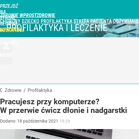
PRZEJDŹ
NA
ZDROWIE WPROST
STRONĘ
CHOROBY
DZIECKO
PROFILAKTYKA
STREFA PACJENTA
ODŻYWIANIE
GŁÓWNĄ
PROFILAKTYKA I LECZENIE
WPROST.PL
UBSKRYBUJ
ZALOGUJ
MENU
Zdrowie
/
Profilaktyka
Pracujesz przy komputerze?
W przerwie ćwicz dłonie i nadgarstki
Dodano:
18
października
2021
19:29