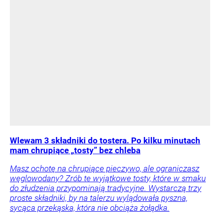
Wlewam 3 składniki do tostera. Po kilku minutach
mam chrupiące „tosty” bez chleba
Masz ochotę na chrupiące pieczywo, ale ograniczasz
węglowodany? Zrób te wyjątkowe tosty, które w smaku
do złudzenia przypominają tradycyjne. Wystarczą trzy
proste składniki, by na talerzu wylądowała pyszna,
sycąca przekąska, która nie obciąża żołądka.