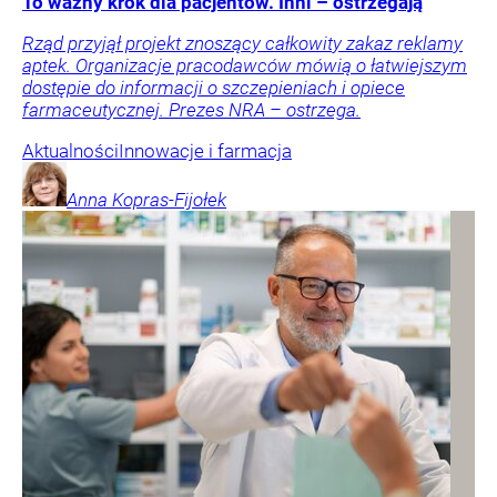
To ważny krok dla pacjentów. Inni – ostrzegają
Rząd przyjął projekt znoszący całkowity zakaz reklamy
aptek. Organizacje pracodawców mówią o łatwiejszym
dostępie do informacji o szczepieniach i opiece
farmaceutycznej. Prezes NRA – ostrzega.
Aktualności
Innowacje i farmacja
Anna
Kopras-Fijołek