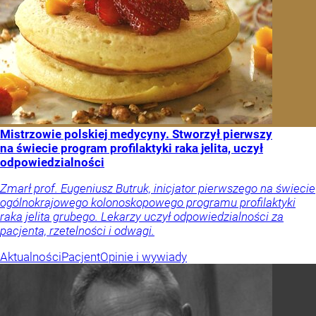
Mistrzowie polskiej medycyny. Stworzył pierwszy
na świecie program profilaktyki raka jelita, uczył
odpowiedzialności
Zmarł prof. Eugeniusz Butruk, inicjator pierwszego na świecie
ogólnokrajowego kolonoskopowego programu profilaktyki
raka jelita grubego. Lekarzy uczył odpowiedzialności za
pacjenta, rzetelności i odwagi.
Aktualności
Pacjent
Opinie i wywiady