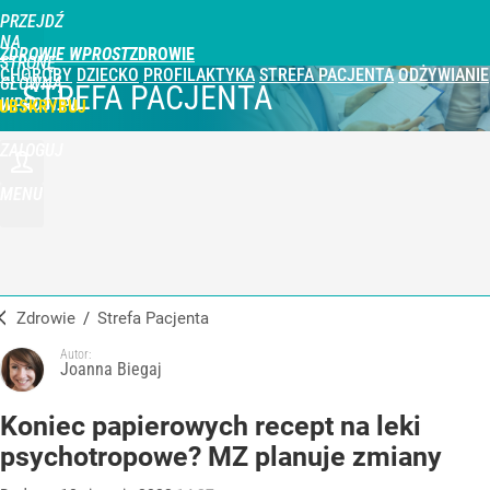
PRZEJDŹ
NA
ZDROWIE WPROST
STRONĘ
CHOROBY
DZIECKO
PROFILAKTYKA
STREFA PACJENTA
ODŻYWIANIE
GŁÓWNĄ
STREFA PACJENTA
WPROST.PL
UBSKRYBUJ
ZALOGUJ
MENU
Zdrowie
/
Strefa Pacjenta
Autor:
Joanna Biegaj
Koniec papierowych recept na leki
psychotropowe? MZ planuje zmiany