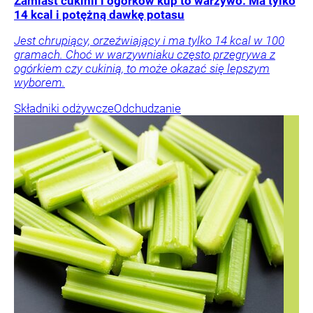
Zamiast cukinii i ogórków kup to warzywo. Ma tylko
14 kcal i potężną dawkę potasu
Jest chrupiący, orzeźwiający i ma tylko 14 kcal w 100
gramach. Choć w warzywniaku często przegrywa z
ogórkiem czy cukinią, to może okazać się lepszym
wyborem.
Składniki odżywcze
Odchudzanie