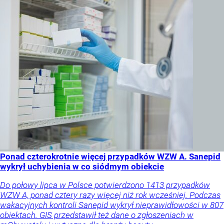
Ponad czterokrotnie więcej przypadków WZW A. Sanepid
wykrył uchybienia w co siódmym obiekcie
Do połowy lipca w Polsce potwierdzono 1413 przypadków
WZW A, ponad cztery razy więcej niż rok wcześniej. Podczas
wakacyjnych kontroli Sanepid wykrył nieprawidłowości w 807
obiektach. GIS przedstawił też dane o zgłoszeniach w