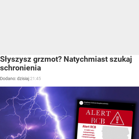
Słyszysz grzmot? Natychmiast szukaj
schronienia
Dodano:
dzisiaj
21:45