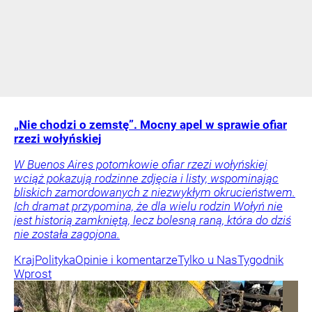
„Nie chodzi o zemstę”. Mocny apel w sprawie ofiar
rzezi wołyńskiej
W Buenos Aires potomkowie ofiar rzezi wołyńskiej
wciąż pokazują rodzinne zdjęcia i listy, wspominając
bliskich zamordowanych z niezwykłym okrucieństwem.
Ich dramat przypomina, że dla wielu rodzin Wołyń nie
jest historią zamkniętą, lecz bolesną raną, która do dziś
nie została zagojona.
Kraj
Polityka
Opinie i komentarze
Tylko u Nas
Tygodnik
Wprost