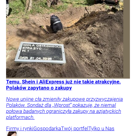
Temu, Shein i AliExpress już nie takie atrakcyjne.
Polaków zapytano o zakupy
Nowe unijne cła zmieniły zakupowe przyzwyczajenia
Polaków. Sondaż dla „Wprost” pokazuje, że niemal
połowa badanych ograniczyła zakupy na azjatyckich
platformach.
Firmy i rynki
Gospodarka
Twój portfel
Tylko u Nas