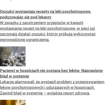
Oszuści wystawiają recepty na leki psychotropowe,
podszywając się pod lekarzy
W związku z zaostrzeniem przepisów w kwestii
wystawiania recept na leki psychotropowe, w sieci już
zaczynają działać oszuści, którzy próbują wykorzystać
wprowadzone ograniczenia.
Pacjenci w hospicjach nie zostaną bez leków. Naprawiono
błąd w systemie
Lekarze alarmowali, że wystąpił problem z przepisywaniem
leków psychotropowych i odurzających w hospicjach.
Zawinił błąd w systemie – wyjaśnia resort zdrowia.