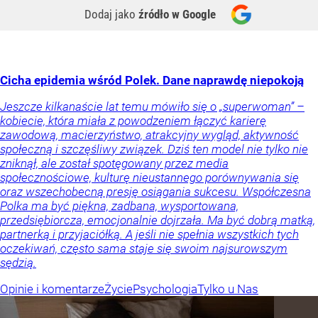
Dodaj jako
źródło w Google
Cicha epidemia wśród Polek. Dane naprawdę niepokoją
Jeszcze kilkanaście lat temu mówiło się o „superwoman” –
kobiecie, która miała z powodzeniem łączyć karierę
zawodową, macierzyństwo, atrakcyjny wygląd, aktywność
społeczną i szczęśliwy związek. Dziś ten model nie tylko nie
zniknął, ale został spotęgowany przez media
społecznościowe, kulturę nieustannego porównywania się
oraz wszechobecną presję osiągania sukcesu. Współczesna
Polka ma być piękna, zadbana, wysportowana,
przedsiębiorcza, emocjonalnie dojrzała. Ma być dobrą matką,
partnerką i przyjaciółką. A jeśli nie spełnia wszystkich tych
oczekiwań, często sama staje się swoim najsurowszym
sędzią.
Opinie i komentarze
Życie
Psychologia
Tylko u Nas