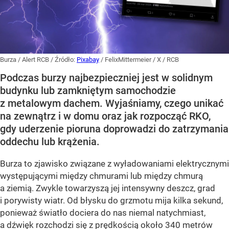
Burza / Alert RCB
/ Źródło:
Pixabay
/
FelixMittermeier / X / RCB
Podczas burzy najbezpieczniej jest w solidnym
budynku lub zamkniętym samochodzie
z metalowym dachem. Wyjaśniamy, czego unikać
na zewnątrz i w domu oraz jak rozpocząć RKO,
gdy uderzenie pioruna doprowadzi do zatrzymania
oddechu lub krążenia.
Burza to zjawisko związane z wyładowaniami elektrycznymi
występującymi między chmurami lub między chmurą
a ziemią. Zwykle towarzyszą jej intensywny deszcz, grad
i porywisty wiatr. Od błysku do grzmotu mija kilka sekund,
ponieważ światło dociera do nas niemal natychmiast,
a dźwięk rozchodzi się z prędkością około 340 metrów