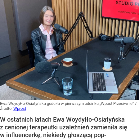
Ewa Woydyłło-Osiatyńska gościła w pierwszym odcinku „Wpost Przeciwnie”
/
Źródło:
Wprost
W ostatnich latach Ewa Woydyłło-Osiatyńska
z cenionej terapeutki uzależnień zamieniła się
w influencerkę, niekiedy głoszącą pop-