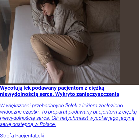
Wycofują lek podawany pacjentom z ciężką
niewydolnością serca. Wykryto zanieczyszczenia
W większości przebadanych fiolek z lekiem znaleziono
widoczne cząstki. To preparat podawany pacjentom z ciężką
niewydolnością serca. GIF natychmiast wycofał jego jedyną
serię dostępną w Polsce.
Strefa Pacjenta
Leki