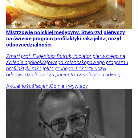
Mistrzowie polskiej medycyny. Stworzył pierwszy
na świecie program profilaktyki raka jelita, uczył
odpowiedzialności
Zmarł prof. Eugeniusz Butruk, inicjator pierwszego na
świecie ogólnokrajowego kolonoskopowego programu
profilaktyki raka jelita grubego. Lekarzy uczył
odpowiedzialności za pacjenta, rzetelności i odwagi.
Aktualności
Pacjent
Opinie i wywiady