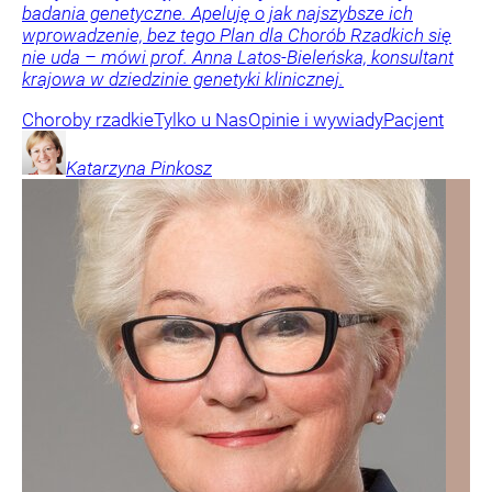
badania genetyczne. Apeluję o jak najszybsze ich
wprowadzenie, bez tego Plan dla Chorób Rzadkich się
nie uda – mówi prof. Anna Latos-Bieleńska, konsultant
krajowa w dziedzinie genetyki klinicznej.
Choroby rzadkie
Tylko u Nas
Opinie i wywiady
Pacjent
Katarzyna
Pinkosz