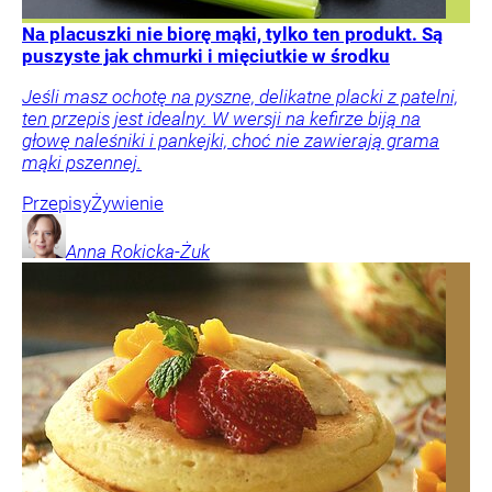
Na placuszki nie biorę mąki, tylko ten produkt. Są
puszyste jak chmurki i mięciutkie w środku
Jeśli masz ochotę na pyszne, delikatne placki z patelni,
ten przepis jest idealny. W wersji na kefirze biją na
głowę naleśniki i pankejki, choć nie zawierają grama
mąki pszennej.
Przepisy
Żywienie
Anna
Rokicka-Żuk