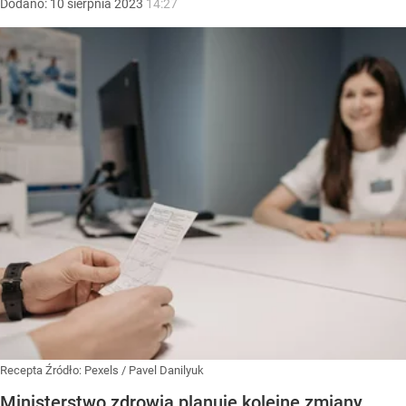
Dodano:
10
sierpnia
2023
14:27
Recepta
Źródło:
Pexels
/
Pavel Danilyuk
Ministerstwo zdrowia planuje kolejne zmiany