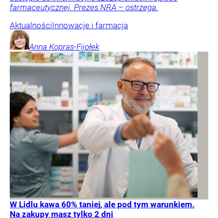
farmaceutycznej. Prezes NRA – ostrzega.
Aktualności
Innowacje i farmacja
Anna
Kopras-Fijołek
W Lidlu kawa 60% taniej, ale pod tym warunkiem.
Na zakupy masz tylko 2 dni