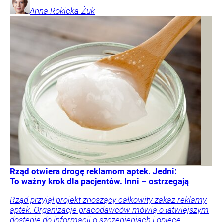
Anna
Rokicka-Żuk
Rząd otwiera drogę reklamom aptek. Jedni:
To ważny krok dla pacjentów. Inni – ostrzegają
Rząd przyjął projekt znoszący całkowity zakaz reklamy
aptek. Organizacje pracodawców mówią o łatwiejszym
dostępie do informacji o szczepieniach i opiece