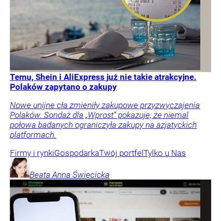
Temu, Shein i AliExpress już nie takie atrakcyjne.
Polaków zapytano o zakupy
Nowe unijne cła zmieniły zakupowe przyzwyczajenia
Polaków. Sondaż dla „Wprost” pokazuje, że niemal
połowa badanych ograniczyła zakupy na azjatyckich
platformach.
Firmy i rynki
Gospodarka
Twój portfel
Tylko u Nas
Beata Anna
Święcicka