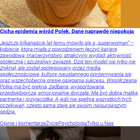
Cicha epidemia wśród Polek. Dane naprawdę niepokoją
Jeszcze kilkanaście lat temu mówiło się o „superwoman” –
kobiecie, która miała z powodzeniem łączyć karierę
zawodową, macierzyństwo, atrakcyjny wygląd, aktywność
społeczną i szczęśliwy związek. Dziś ten model nie tylko nie
zniknął, ale został spotęgowany przez media
społecznościowe, kulturę nieustannego porównywania się
oraz wszechobecną presję osiągania sukcesu. Współczesna
Polka ma być piękna, zadbana, wysportowana,
przedsiębiorcza, emocjonalnie dojrzała. Ma być dobrą matką,
partnerką i przyjaciółką. A jeśli nie spełnia wszystkich tych
oczekiwań, często sama staje się swoim najsurowszym
sędzią.
Opinie i komentarze
Życie
Psychologia
Tylko u Nas