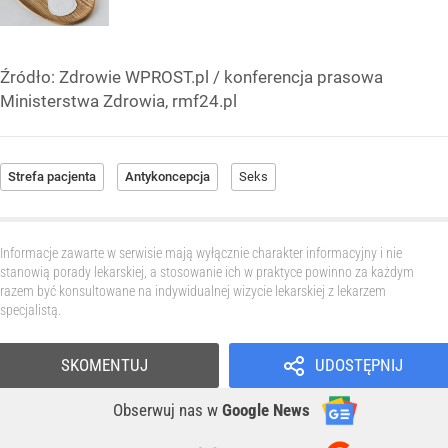
Źródło:
Zdrowie WPROST.pl
/
konferencja prasowa
Ministerstwa Zdrowia, rmf24.pl
Strefa pacjenta
Antykoncepcja
Seks
Informacje zawarte w serwisie mają wyłącznie charakter informacyjny i nie
stanowią porady lekarskiej, a stosowanie ich w praktyce powinno za każdym
razem być konsultowane na indywidualnej wizycie lekarskiej z lekarzem
specjalistą.
SKOMENTUJ
UDOSTĘPNIJ
Obserwuj nas
w
Google News