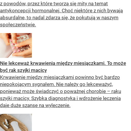
z powodów, przez które tworzą się mity na temat
antykoncepcji hormonalnej. Choć niektóre z nich bywają
absurdalne, to nadal zdarza się, że pokutują w naszym
społeczeństwie.
Nie lekceważ krwawienia między miesiączkami. To może
być rak szyjki macicy
Krwawienie między miesiączkami powinno być bardzo
niepokojącym sygnałem. Nie należy go lekceważyć,
ponieważ może świadczyć o poważnej chorobie – raku
szyjki macicy. Szybka diagnostyka i wdrożenie leczenia
daje duże szanse na wyleczenie.