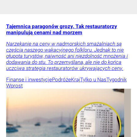
Tajemnica paragonów grozy. Tak restauratorzy
manipulują cenami nad morzem
Narzekanie na ceny w nadmorskich smażalniach są
częścią naszego wakacyjnego folkloru. Jednak to nie
głupota turystów, naiwność ani niezdolność mnożenia i
dodawania do stu. To przemyślana, ale nie do końca
uczciwa strategia restauratorów ukrywających ceny.
Finanse i inwestycje
Podróże
Kraj
Tylko u Nas
Tygodnik
Wprost