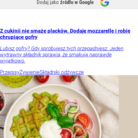
Dodaj jako
źródło w Google
Z cukinii nie smażę placków. Dodaję mozzarellę i robię
chrupiące gofry
Lubisz gofry? Gdy spróbujesz tych przepadniesz. Jeden
wytrawny składnik sprawia, że smakują naprawdę
wyjątkowo.
Przepisy
Żywienie
Składniki odżywcze