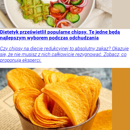
Dietetyk prześwietlił popularne chipsy. Te jedne będą
najlepszym wyborem podczas odchudzania
Czy chipsy na diecie redukcyjnej to absolutny zakaz? Okazuje
się, że nie musisz z nich całkowicie rezygnować. Zobacz, co
proponują eksperci.