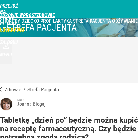
PRZEJDŹ
NA
ZDROWIE WPROST
STRONĘ
CHOROBY
DZIECKO
PROFILAKTYKA
STREFA PACJENTA
ODŻYWIANIE
GŁÓWNĄ
STREFA PACJENTA
WPROST.PL
UBSKRYBUJ
ZALOGUJ
MENU
Zdrowie
/
Strefa Pacjenta
Autor:
Joanna Biegaj
Tabletkę „dzień po” będzie można kupić
na receptę farmaceutyczną. Czy będzie
potrzebna zgoda rodzica?