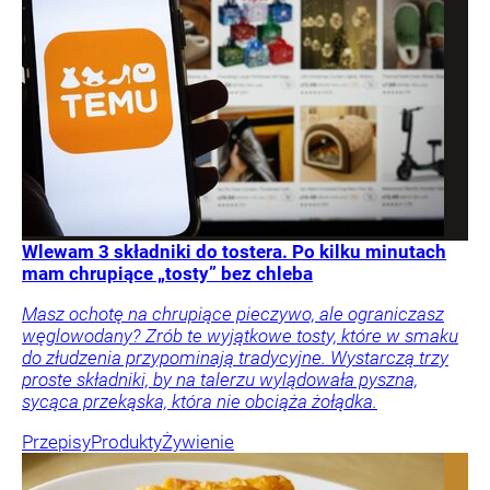
Wlewam 3 składniki do tostera. Po kilku minutach
mam chrupiące „tosty” bez chleba
Masz ochotę na chrupiące pieczywo, ale ograniczasz
węglowodany? Zrób te wyjątkowe tosty, które w smaku
do złudzenia przypominają tradycyjne. Wystarczą trzy
proste składniki, by na talerzu wylądowała pyszna,
sycąca przekąska, która nie obciąża żołądka.
Przepisy
Produkty
Żywienie