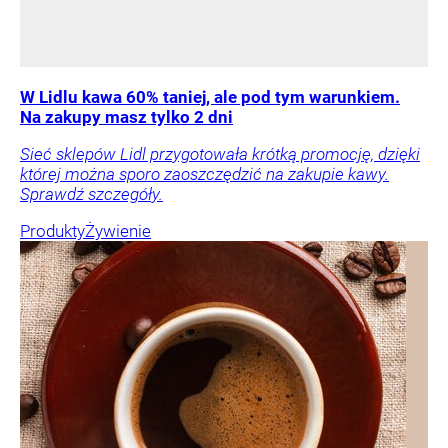
W Lidlu kawa 60% taniej, ale pod tym warunkiem.
Na zakupy masz tylko 2 dni
Sieć sklepów Lidl przygotowała krótką promocję, dzięki
której można sporo zaoszczędzić na zakupie kawy.
Sprawdź szczegóły.
Produkty
Żywienie