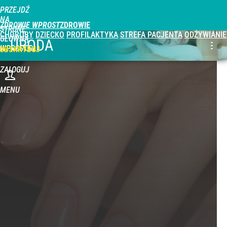
PRZEJDŹ
NA
ZDROWIE WPROST
STRONĘ
CHOROBY
DZIECKO
PROFILAKTYKA
STREFA PACJENTA
ODŻYWIANIE
GŁÓWNĄ
URODA
WPROST.PL
UBSKRYBUJ
ZALOGUJ
MENU