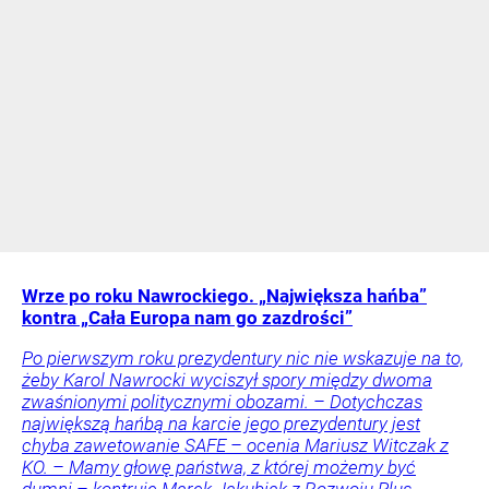
Wrze po roku Nawrockiego. „Największa hańba”
kontra „Cała Europa nam go zazdrości”
Po pierwszym roku prezydentury nic nie wskazuje na to,
żeby Karol Nawrocki wyciszył spory między dwoma
zwaśnionymi politycznymi obozami. – Dotychczas
największą hańbą na karcie jego prezydentury jest
chyba zawetowanie SAFE – ocenia Mariusz Witczak z
KO. – Mamy głowę państwa, z której możemy być
dumni – kontruje Marek Jakubiak z Rozwoju Plus.