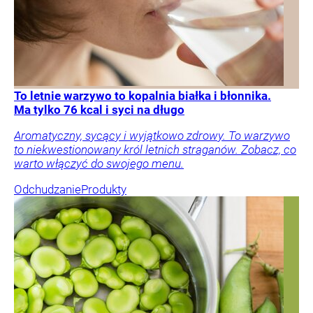
To letnie warzywo to kopalnia białka i błonnika.
Ma tylko 76 kcal i syci na długo
Aromatyczny, sycący i wyjątkowo zdrowy. To warzywo
to niekwestionowany król letnich straganów. Zobacz, co
warto włączyć do swojego menu.
Odchudzanie
Produkty