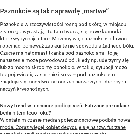
Paznokcie są tak naprawdę „martwe”
Paznokcie w rzeczywistości rosną pod skórą, w miejscu
z którego wyrastają. To tam tworzą się nowe komórki,
które wypychają stare. Możemy więc paznokcie piłować
i obcinać, ponieważ zabiegi te nie spowodują żadnego bólu.
Czucie ma natomiast tkanka pod paznokciami i to jej
naruszenie może powodować ból, kiedy np. uderzymy się
lub za mocno skrócimy panokcie. W takiej sytuacji może
też pojawić się zasinienie i krew – pod paznokciem
znajduje się mnóstwo zakończeń nerwowych i drobnych
naczyń krwionośnych.
Nowy trend w manicure podbija sieć. Futrzane paznokcie
będą hitem tego roku?
W ostatnim czasie media społecznościowe podbiła nowa
moda. Coraz więcej kobiet decyduje się na tzw. futrzane