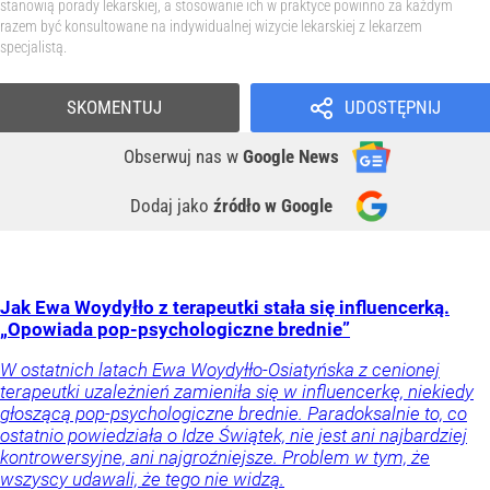
stanowią porady lekarskiej, a stosowanie ich w praktyce powinno za każdym
razem być konsultowane na indywidualnej wizycie lekarskiej z lekarzem
specjalistą.
SKOMENTUJ
UDOSTĘPNIJ
Obserwuj nas
w
Google News
Dodaj jako
źródło w Google
Jak Ewa Woydyłło z terapeutki stała się influencerką.
„Opowiada pop-psychologiczne brednie”
W ostatnich latach Ewa Woydyłło-Osiatyńska z cenionej
terapeutki uzależnień zamieniła się w influencerkę, niekiedy
głoszącą pop-psychologiczne brednie. Paradoksalnie to, co
ostatnio powiedziała o Idze Świątek, nie jest ani najbardziej
kontrowersyjne, ani najgroźniejsze. Problem w tym, że
wszyscy udawali, że tego nie widzą.