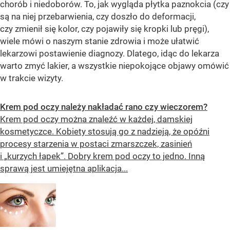
chorób i niedoborów. To, jak wygląda płytka paznokcia (czy
są na niej przebarwienia, czy doszło do deformacji,
czy zmienił się kolor, czy pojawiły się kropki lub pręgi),
wiele mówi o naszym stanie zdrowia i może ułatwić
lekarzowi postawienie diagnozy. Dlatego, idąc do lekarza
warto zmyć lakier, a wszystkie niepokojące objawy omówić
w trakcie wizyty.
Krem pod oczy należy nakładać rano czy wieczorem?
Krem pod oczy można znaleźć w każdej, damskiej
kosmetyczce. Kobiety stosują go z nadzieją, że opóźni
procesy starzenia w postaci zmarszczek, zasinień
i „kurzych łapek”. Dobry krem pod oczy to jedno. Inną
sprawą jest umiejętna aplikacja...