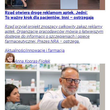
Rząd otwiera drogę reklamom aptek. Jedni:
To ważny krok dla pacjentów. Inni – ostrzegają
Rząd przyjął projekt znoszący całkowity zakaz reklamy
aptek. Organizacje pracodawców mówią o łatwiejszym
dostępie do informacji o szczepieniach i opiece
farmaceutycznej. Prezes NRA – ostrzega.
Aktualności
Innowacje i farmacja
Anna
Kopras-Fijołek