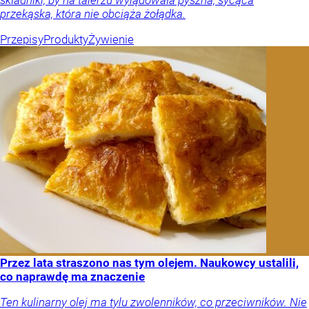
przekąska, która nie obciąża żołądka.
Przepisy
Produkty
Żywienie
Przez lata straszono nas tym olejem. Naukowcy ustalili,
co naprawdę ma znaczenie
Ten kulinarny olej ma tylu zwolenników, co przeciwników. Nie