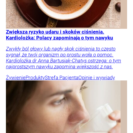
Zwiększa ryzyko udaru i skoków ciśnienia.
Kardiolożka: Polacy zapominają o tym nawyku
Zwykły ból głowy lub nagły skok ciśnienia to często
sygnał, że twój organizm po prostu woła o pomoc.
Kardiolożka dr Anna Bartusiak-Chatys ostrzega: o tym
najprostszym nawyku zapomina większość z nas.
Żywienie
Produkty
Strefa Pacjenta
Opinie i wywiady