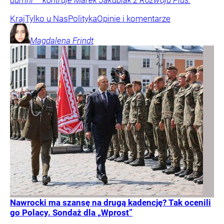
Kraj
Tylko u Nas
Polityka
Opinie i komentarze
Magdalena
Frindt
Nawrocki ma szansę na drugą kadencję? Tak ocenili
go Polacy. Sondaż dla „Wprost”