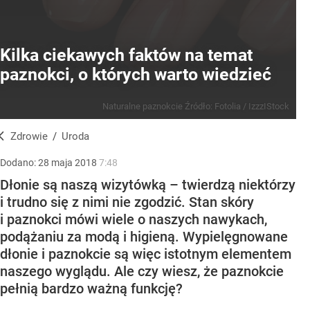
Kilka ciekawych faktów na temat
paznokci, o których warto wiedzieć
Naturalne paznokcie
Źródło:
Fotolia
/
IzzzIStock
Zdrowie
/
Uroda
Dodano:
28
maja
2018
7:48
Dłonie są naszą wizytówką – twierdzą niektórzy
i trudno się z nimi nie zgodzić. Stan skóry
i paznokci mówi wiele o naszych nawykach,
podążaniu za modą i higieną. Wypielęgnowane
dłonie i paznokcie są więc istotnym elementem
naszego wyglądu. Ale czy wiesz, że paznokcie
pełnią bardzo ważną funkcję?