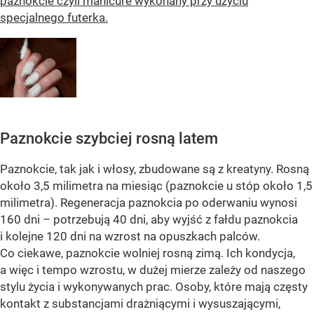
paznokcie czyli manicure wykonany przy użyciu
specjalnego futerka.
Paznokcie szybciej rosną latem
Paznokcie, tak jak i włosy, zbudowane są z kreatyny. Rosną
około 3,5 milimetra na miesiąc (paznokcie u stóp około 1,5
milimetra). Regeneracja paznokcia po oderwaniu wynosi
160 dni – potrzebują 40 dni, aby wyjść z fałdu paznokcia
i kolejne 120 dni na wzrost na opuszkach palców.
Co ciekawe, paznokcie wolniej rosną zimą. Ich kondycja,
a więc i tempo wzrostu, w dużej mierze zależy od naszego
stylu życia i wykonywanych prac. Osoby, które mają częsty
kontakt z substancjami drażniącymi i wysuszającymi,