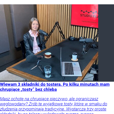
Wlewam 3 składniki do tostera. Po kilku minutach mam
chrupiące „tosty” bez chleba
Masz ochotę na chrupiące pieczywo, ale ograniczasz
węglowodany? Zrób te wyjątkowe tosty, które w smaku do
złudzenia przypominają tradycyjne. Wystarczą trzy proste
składniki, by na talerzu wylądowała pyszna, sycąca