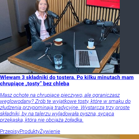
Wlewam 3 składniki do tostera. Po kilku minutach mam
chrupiące „tosty” bez chleba
Masz ochotę na chrupiące pieczywo, ale ograniczasz
węglowodany? Zrób te wyjątkowe tosty, które w smaku do
złudzenia przypominają tradycyjne. Wystarczą trzy proste
składniki, by na talerzu wylądowała pyszna, sycąca
przekąska, która nie obciąża żołądka.
Przepisy
Produkty
Żywienie