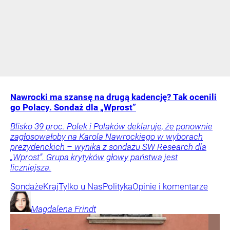
Nawrocki ma szansę na drugą kadencję? Tak ocenili
go Polacy. Sondaż dla „Wprost”
Blisko 39 proc. Polek i Polaków deklaruje, że ponownie
zagłosowałoby na Karola Nawrockiego w wyborach
prezydenckich – wynika z sondażu SW Research dla
„Wprost”. Grupa krytyków głowy państwa jest
liczniejsza.
Sondaże
Kraj
Tylko u Nas
Polityka
Opinie i komentarze
Magdalena
Frindt