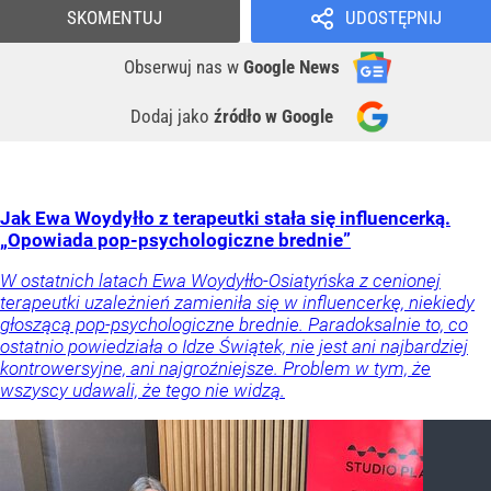
SKOMENTUJ
UDOSTĘPNIJ
Obserwuj nas
w
Google News
Dodaj jako
źródło w Google
Jak Ewa Woydyłło z terapeutki stała się influencerką.
„Opowiada pop-psychologiczne brednie”
W ostatnich latach Ewa Woydyłło-Osiatyńska z cenionej
terapeutki uzależnień zamieniła się w influencerkę, niekiedy
głoszącą pop-psychologiczne brednie. Paradoksalnie to, co
ostatnio powiedziała o Idze Świątek, nie jest ani najbardziej
kontrowersyjne, ani najgroźniejsze. Problem w tym, że
wszyscy udawali, że tego nie widzą.