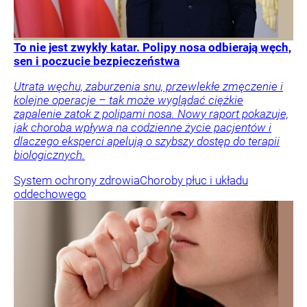
To nie jest zwykły katar. Polipy nosa odbierają węch,
sen i poczucie bezpieczeństwa
Utrata węchu, zaburzenia snu, przewlekłe zmęczenie i
kolejne operacje – tak może wyglądać ciężkie
zapalenie zatok z polipami nosa. Nowy raport pokazuje,
jak choroba wpływa na codzienne życie pacjentów i
dlaczego eksperci apelują o szybszy dostęp do terapii
biologicznych.
System ochrony zdrowia
Choroby płuc i układu
oddechowego