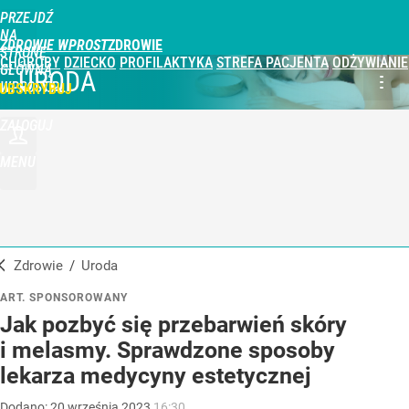
PRZEJDŹ
NA
ZDROWIE WPROST
STRONĘ
CHOROBY
DZIECKO
PROFILAKTYKA
STREFA PACJENTA
ODŻYWIANIE
GŁÓWNĄ
URODA
WPROST.PL
UBSKRYBUJ
ZALOGUJ
MENU
Zdrowie
/
Uroda
ART. SPONSOROWANY
Jak pozbyć się przebarwień skóry
i melasmy. Sprawdzone sposoby
lekarza medycyny estetycznej
Dodano:
20
września
2023
16:30