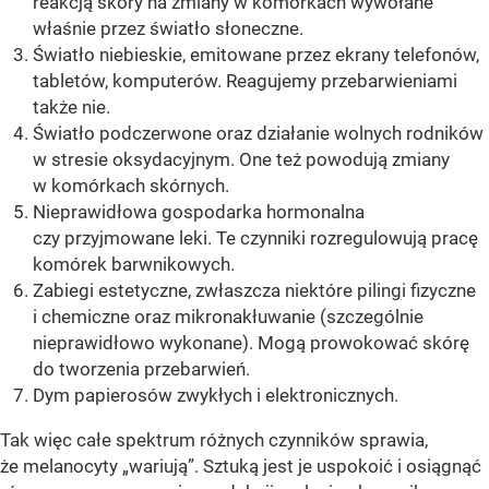
reakcją skóry na zmiany w komórkach wywołane
właśnie przez światło słoneczne.
Światło niebieskie, emitowane przez ekrany telefonów,
tabletów, komputerów. Reagujemy przebarwieniami
także nie.
Światło podczerwone oraz działanie wolnych rodników
w stresie oksydacyjnym. One też powodują zmiany
w komórkach skórnych.
Nieprawidłowa gospodarka hormonalna
czy przyjmowane leki. Te czynniki rozregulowują pracę
komórek barwnikowych.
Zabiegi estetyczne, zwłaszcza niektóre pilingi fizyczne
i chemiczne oraz mikronakłuwanie (szczególnie
nieprawidłowo wykonane). Mogą prowokować skórę
do tworzenia przebarwień.
Dym papierosów zwykłych i elektronicznych.
Tak więc całe spektrum różnych czynników sprawia,
że melanocyty „wariują”. Sztuką jest je uspokoić i osiągnąć