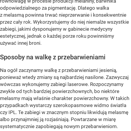
równowagę w procesie produkcji melaniny, barwnika
odpowiedzialnego za pigmentację. Dlatego walka
z melasmą powinna trwać nieprzerwanie i konsekwentnie
przez cały rok. Wykorzystujemy do niej niemalże wszystkie
zabiegi, jakimi dysponujemy w gabinecie medycyny
estetycznej, jednak o każdej porze roku powinniśmy
używać innej broni.
Sposoby na walkę z przebarwieniami
Na ogół zaczynamy walkę z przebarwieniami jesienią,
ponieważ wtedy zmiany są najbardziej nasilone. Zazwyczaj
wówczas wykonujemy zabiegi laserowe. Rozpoczynamy
zwykle od tych bardziej powierzchownych, bo niektóre
melasmy mają właśnie charakter powierzchowny. W takich
przypadkach wystarczy szerokopasmowe widmo światła
czy IPL. Te zabiegi w znacznym stopniu likwidują melasmę
albo przynajmniej ją rozjaśniają. Powtarzane w miarę
systematycznie zapobiegają nowym przebarwieniom.