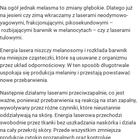
Na ogół jednak melasma to zmiany głębokie. Dlatego już
na jesieni czy zimą wkraczamy z laserami neodymowo-
yagowymi, frakcjonującymi, pikosekundowymi –
rozbijającymi barwnik w melanocytach – czy z laserami
tulowymi.
Energia lasera niszczy melanosomy i rozkłada barwnik
na mniejsze cząsteczki, które są usuwane z organizmu
przez układ odpornościowy. W ten sposób długotrwale
uspokaja się produkcja melaniny i przestają powstawać
nowe przebarwienia.
Następnie działamy laserami przeciwzapalnie, co jest
ważne, ponieważ przebarwienia są reakcją na stan zapalny,
wywoływany przez różne czynniki, które nieustannie
oddziaływają na skórę. Energia laserowa przechodzi
swobodnie przez tkanki bez uszkadzania naskórka i działa
na cały przekrój skóry. Przede wszystkim zmniejsza
produkcję cytokin prozapalnych oraz kontroluje