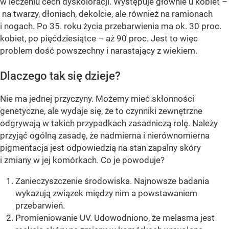
w leczeniu cech dyskoloracji. Występuje głównie u kobiet –
na twarzy, dłoniach, dekolcie, ale również na ramionach
i nogach. Po 35. roku życia przebarwienia ma ok. 30 proc.
kobiet, po pięćdziesiątce – aż 90 proc. Jest to więc
problem dość powszechny i narastający z wiekiem.
Dlaczego tak się dzieje?
Nie ma jednej przyczyny. Możemy mieć skłonności
genetyczne, ale wydaje się, że to czynniki zewnętrzne
odgrywają w takich przypadkach zasadniczą rolę. Należy
przyjąć ogólną zasadę, że nadmierna i nierównomierna
pigmentacja jest odpowiedzią na stan zapalny skóry
i zmiany w jej komórkach. Co je powoduje?
Zanieczyszczenie środowiska. Najnowsze badania
wykazują związek między nim a powstawaniem
przebarwień.
Promieniowanie UV. Udowodniono, że melasma jest