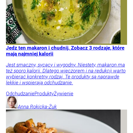
Jedz ten makaron i chudnij. Zobacz 3 rodzaje, które
mają najmniej kalorii
Jest smaczny, sycący i wygodny. Niestety, makaron ma
też sporo kalorii. Dlatego wieczorem i na redukcji warto
wybierać konkretny rodzaj. Te produkty są naprawdę
lekkie i wspierają odchudzanie.
Odchudzanie
Produkty
Żywienie
Anna
Rokicka-Żuk