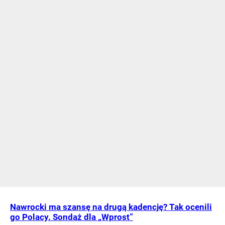
Nawrocki ma szansę na drugą kadencję? Tak ocenili
go Polacy. Sondaż dla „Wprost”