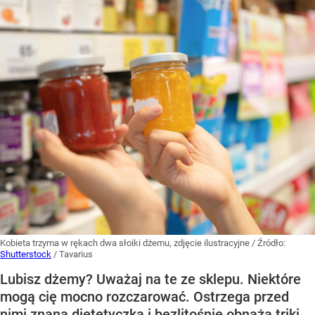
Kobieta trzyma w rękach dwa słoiki dżemu, zdjęcie ilustracyjne
/ Źródło:
Shutterstock
/
Tavarius
Lubisz dżemy? Uważaj na te ze sklepu. Niektóre
mogą cię mocno rozczarować. Ostrzega przed
nimi znana dietetyczka i bezlitośnie obnaża triki