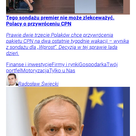
Tego sondażu premier nie może zlekceważyć.
Polacy o przywróceniu CPN
Prawie dwie trzecie Polaków chce przywrócenia
pakietu CPN na dwa ostatnie tygodnie wakacji – wynika
z sondażu dla „Wprost”. Decyzja w tej sprawie lada
dzień.
Finanse i inwestycje
Firmy i rynki
Gospodarka
Twój
portfel
Motoryzacja
Tylko u Nas
Radosław
Święcki