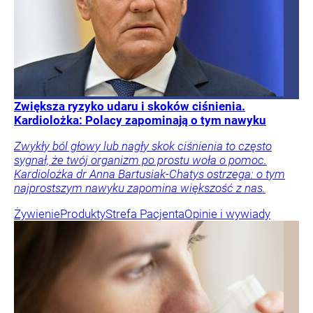
Zwiększa ryzyko udaru i skoków ciśnienia.
Kardiolożka: Polacy zapominają o tym nawyku
Zwykły ból głowy lub nagły skok ciśnienia to często
sygnał, że twój organizm po prostu woła o pomoc.
Kardiolożka dr Anna Bartusiak-Chatys ostrzega: o tym
najprostszym nawyku zapomina większość z nas.
Żywienie
Produkty
Strefa Pacjenta
Opinie i wywiady