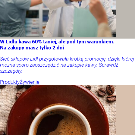
W Lidlu kawa 60% taniej, ale pod tym warunkiem.
Na zakupy masz tylko 2 dni
Sieć sklepów Lidl przygotowała krótką promocję, dzięki której
można sporo zaoszczędzić na zakupie kawy. Sprawdź
szczegóły.
Produkty
Żywienie