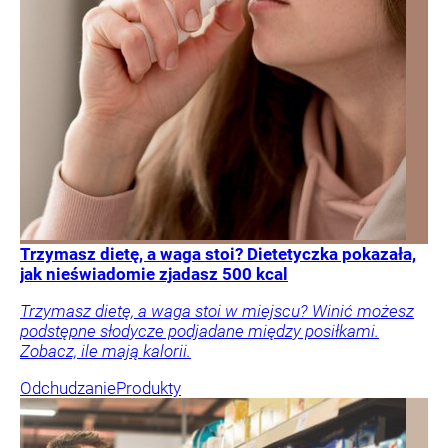
Trzymasz dietę, a waga stoi? Dietetyczka pokazała,
jak nieświadomie zjadasz 500 kcal
Trzymasz dietę, a waga stoi w miejscu? Winić możesz
podstępne słodycze podjadane między posiłkami.
Zobacz, ile mają kalorii.
Odchudzanie
Produkty