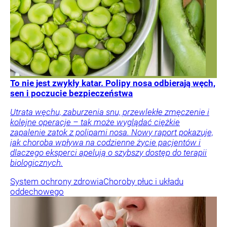
To nie jest zwykły katar. Polipy nosa odbierają węch,
sen i poczucie bezpieczeństwa
Utrata węchu, zaburzenia snu, przewlekłe zmęczenie i
kolejne operacje – tak może wyglądać ciężkie
zapalenie zatok z polipami nosa. Nowy raport pokazuje,
jak choroba wpływa na codzienne życie pacjentów i
dlaczego eksperci apelują o szybszy dostęp do terapii
biologicznych.
System ochrony zdrowia
Choroby płuc i układu
oddechowego