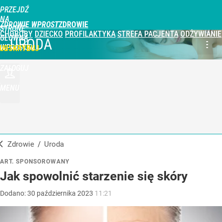
PRZEJDŹ
NA
ZDROWIE WPROST
STRONĘ
CHOROBY
DZIECKO
PROFILAKTYKA
STREFA PACJENTA
ODŻYWIANIE
GŁÓWNĄ
URODA
WPROST.PL
UBSKRYBUJ
ZALOGUJ
MENU
Zdrowie
/
Uroda
ART. SPONSOROWANY
Jak spowolnić starzenie się skóry
Dodano:
30
października
2023
11:21