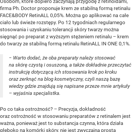
Osobom, które dopiero zaczynają przygodę z retinoidami,
firma Ph. Doctor proponuje krem ze stabilną formą retinalu
FACE&BODY RetinALL 0,05%. Można go aplikować na całe
ciało lub świeże rozstępy. Po 12 tygodniach regularnego
stosowania i uzyskaniu tolerancji skóry twarzy można
sięgnąć po preparat z wyższym stężeniem retinalu – krem
do twarzy ze stabilną formą retinalu RetinALL IN ONE 0,1%.
− Warto dodać, że oba preparaty należy stosować
na skórę czystą i osuszoną, a także dokładnie przeczytać
instrukcję dotyczącą ich stosowania krok po kroku
oraz zerknąć na blog kosmetyczny, czyli naszą bazę
wiedzy gdzie znajdują się napisane przeze mnie artykuły
– wyjaśnia specjalistka.
Po co taka ostrożność? – Precyzja, dokładność
oraz ostrożność w stosowaniu preparatów z retinalem jest
ważna, ponieważ jest to substancja czynna, która działa
głęboko na komórki skóry, nie jest zwyczajną prostą