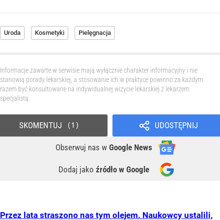
Uroda
Kosmetyki
Pielęgnacja
Informacje zawarte w serwisie mają wyłącznie charakter informacyjny i nie
stanowią porady lekarskiej, a stosowanie ich w praktyce powinno za każdym
razem być konsultowane na indywidualnej wizycie lekarskiej z lekarzem
specjalistą.
SKOMENTUJ
UDOSTĘPNIJ
1
Obserwuj nas
w
Google News
Dodaj jako
źródło w Google
Przez lata straszono nas tym olejem. Naukowcy ustalili,