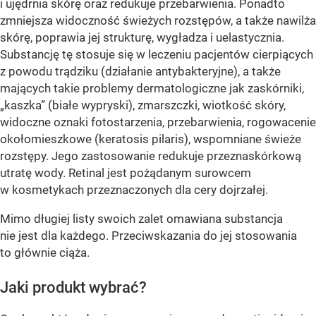
i ujędrnia skórę oraz redukuje przebarwienia. Ponadto
zmniejsza widoczność świeżych rozstępów, a także nawilża
skórę, poprawia jej strukturę, wygładza i uelastycznia.
Substancję tę stosuje się w leczeniu pacjentów cierpiących
z powodu trądziku (działanie antybakteryjne), a także
mających takie problemy dermatologiczne jak zaskórniki,
„kaszka” (białe wypryski), zmarszczki, wiotkość skóry,
widoczne oznaki fotostarzenia, przebarwienia, rogowacenie
okołomieszkowe (keratosis pilaris), wspomniane świeże
rozstępy. Jego zastosowanie redukuje przeznaskórkową
utratę wody. Retinal jest pożądanym surowcem
w kosmetykach przeznaczonych dla cery dojrzałej.
Mimo długiej listy swoich zalet omawiana substancja
nie jest dla każdego. Przeciwskazania do jej stosowania
to głównie ciąża.
Jaki produkt wybrać?