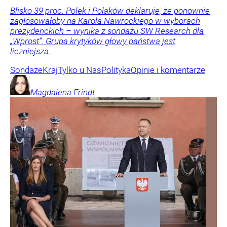
Blisko 39 proc. Polek i Polaków deklaruje, że ponownie
zagłosowałoby na Karola Nawrockiego w wyborach
prezydenckich – wynika z sondażu SW Research dla
„Wprost”. Grupa krytyków głowy państwa jest
liczniejsza.
Sondaże
Kraj
Tylko u Nas
Polityka
Opinie i komentarze
Magdalena
Frindt