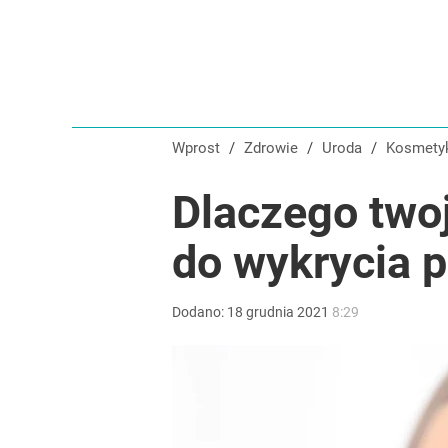
Wprost
/
Zdrowie
/
Uroda
/
Kosmety
Dlaczego two
do wykrycia 
Dodano:
18
grudnia
2021
8:29