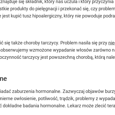
najduje się składnik, który nas uczula i który przyczy
tkie produkty do pielęgnacji i przekonać się, czy proble
 jest kupić tusz hipoalergiczny, który nie powoduje podr
 się także choroby tarczycy. Problem nasila się przy
nie
li zaobserwujemy wzmożone wypadanie włosów zarówno na g
edoczynność tarczycy jest powszechną chorobą, którą nal
lne
adać zaburzenia hormonalne. Zazwyczaj objawów burzy
mierne owłosienie, potliwość, trądzik, problemy z wypada
ć dokładne badania hormonalne. Lekarz może zlecić ter