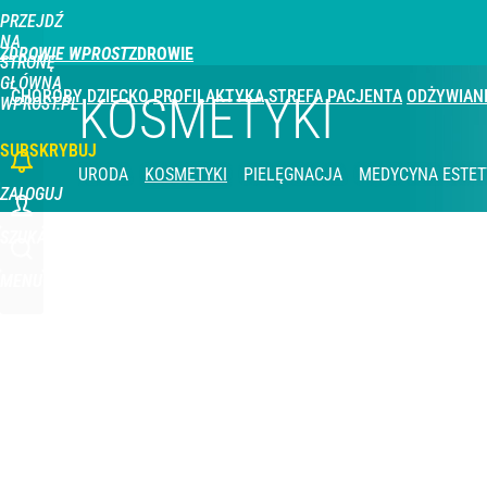
PRZEJDŹ
Udostępnij
0
Skomentuj
NA
ZDROWIE WPROST
STRONĘ
GŁÓWNĄ
CHOROBY
DZIECKO
PROFILAKTYKA
STREFA PACJENTA
ODŻYWIAN
KOSMETYKI
WPROST.PL
SUBSKRYBUJ
URODA
KOSMETYKI
PIELĘGNACJA
MEDYCYNA ESTE
ZALOGUJ
SZUKAJ
MENU