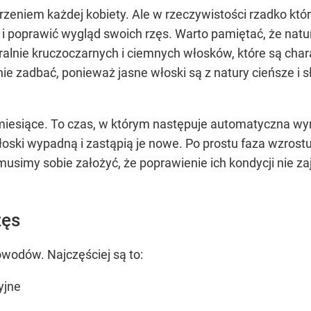
arzeniem każdej kobiety. Ale w rzeczywistości rzadko któ
 i poprawić wygląd swoich rzęs. Warto pamiętać, że natu
ralnie kruczoczarnych i ciemnych włosków, które są char
o nie zadbać, ponieważ jasne włoski są z natury cieńsze i
3 miesiące. To czas, w którym następuje automatyczna w
oski wypadną i zastąpią je nowe. Po prostu faza wzrostu
usimy sobie założyć, że poprawienie ich kondycji nie za
zęs
odów. Najczęściej są to:
yjne