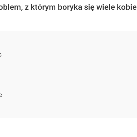
oblem, z którym boryka się wiele kobi
s
e