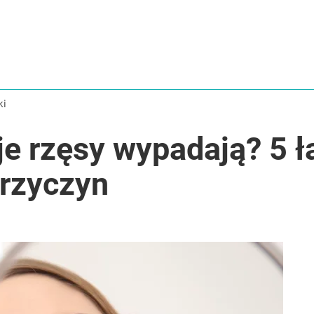
ki
je rzęsy wypadają? 5 
przyczyn