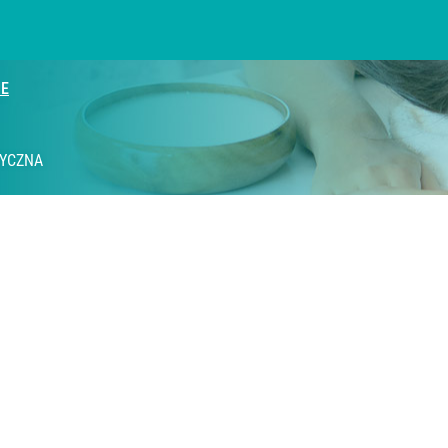
IE
TYCZNA