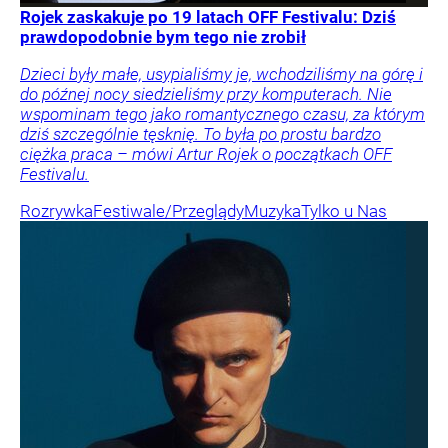
Rojek zaskakuje po 19 latach OFF Festivalu: Dziś
prawdopodobnie bym tego nie zrobił
Dzieci były małe, usypialiśmy je, wchodziliśmy na górę i
do późnej nocy siedzieliśmy przy komputerach. Nie
wspominam tego jako romantycznego czasu, za którym
dziś szczególnie tęsknię. To była po prostu bardzo
ciężka praca – mówi Artur Rojek o początkach OFF
Festivalu.
Rozrywka
Festiwale/Przeglądy
Muzyka
Tylko u Nas