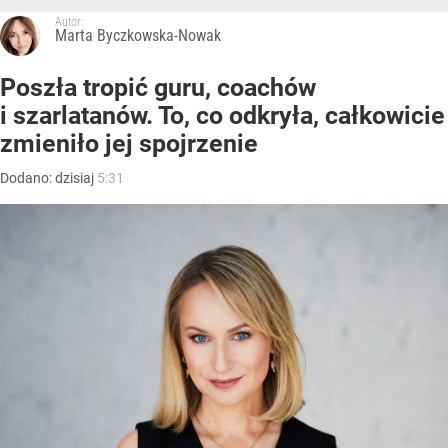
Autor:
Marta Byczkowska-Nowak
Poszła tropić guru, coachów
i szarlatanów. To, co odkryła, całkowicie
zmieniło jej spojrzenie
Dodano:
dzisiaj
5:31