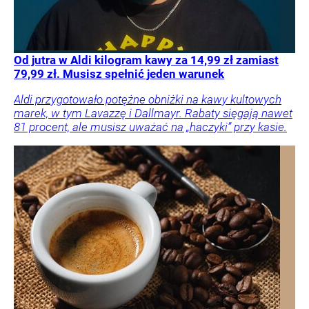
Od jutra w Aldi kilogram kawy za 14,99 zł zamiast
79,99 zł. Musisz spełnić jeden warunek
Aldi przygotowało potężne obniżki na kawy kultowych
marek, w tym Lavazzę i Dallmayr. Rabaty sięgają nawet
81 procent, ale musisz uważać na „haczyki” przy kasie.