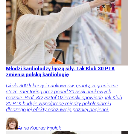
Młodzi kardiolodzy łączą siły. Tak Klub 30 PTK
zmienia polską kardiologię
Około 300 lekarzy i naukowców, granty, zagraniczne
staże, mentoring oraz ponad 30 sesji naukowych
rocznie. Prof. Krzysztof Ozierański opowiada, jak Klub
30 PTK buduje współpracę między pokoleniami i
dlaczego jej efekty odczuwają później pacjenci.
Anna
Kopras-Fijołek