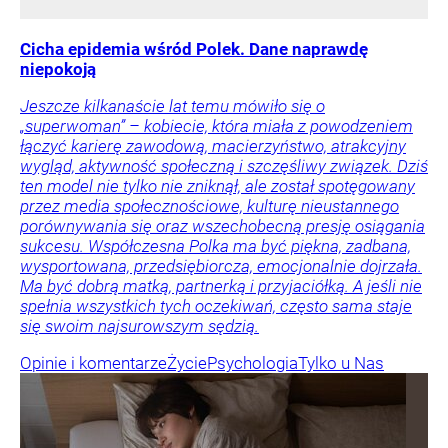
Cicha epidemia wśród Polek. Dane naprawdę
niepokoją
Jeszcze kilkanaście lat temu mówiło się o
„superwoman” – kobiecie, która miała z powodzeniem
łączyć karierę zawodową, macierzyństwo, atrakcyjny
wygląd, aktywność społeczną i szczęśliwy związek. Dziś
ten model nie tylko nie zniknął, ale został spotęgowany
przez media społecznościowe, kulturę nieustannego
porównywania się oraz wszechobecną presję osiągania
sukcesu. Współczesna Polka ma być piękna, zadbana,
wysportowana, przedsiębiorcza, emocjonalnie dojrzała.
Ma być dobrą matką, partnerką i przyjaciółką. A jeśli nie
spełnia wszystkich tych oczekiwań, często sama staje
się swoim najsurowszym sędzią.
Opinie i komentarze
Życie
Psychologia
Tylko u Nas