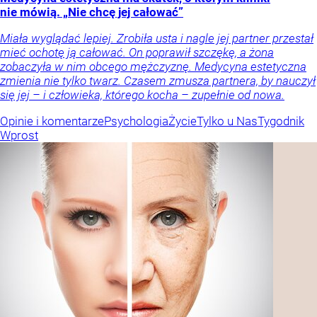
nie mówią. „Nie chcę jej całować”
Miała wyglądać lepiej. Zrobiła usta i nagle jej partner przestał
mieć ochotę ją całować. On poprawił szczękę, a żona
zobaczyła w nim obcego mężczyznę. Medycyna estetyczna
zmienia nie tylko twarz. Czasem zmusza partnera, by nauczył
się jej – i człowieka, którego kocha – zupełnie od nowa.
Opinie i komentarze
Psychologia
Życie
Tylko u Nas
Tygodnik
Wprost