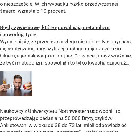
o nieszczęście. W ich wypadku ryzyko przedwczesnej
śmierci wzrasta o 10 procent.
Błędy żywieniowe, które spowalniają metabolizm
i powodują tycie
Wydaje ci się, że przecież nic złego nie robisz. Nie opychasz
się słodyczami, bary szybkiej obsługi omijasz szerokim
łukiem, a jednak waga ani drgnie. Co więcej, masz wrażenie,
że twój metabolizm spowolnił i to tylko kwestia czasu aż...
Naukowcy z Uniwersytetu Northwestern udowodnili to,
przeprowadzając badania na 50 000 Brytyjczyków.
Ankietowani w wieku od 38 do 73 lat, mieli odpowiedzieć