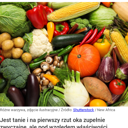
Różne warzywa, zdjęcie ilustracyjne
/ Źródło:
Shutterstock
/
New Africa
Jest tanie i na pierwszy rzut oka zupełnie
zwyczajne, ale pod względem właściwości