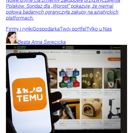
Nowe unijne cła zmieniły zakupowe przyzwyczajenia
Polaków. Sondaż dla „Wprost” pokazuje, że niemal
połowa badanych ograniczyła zakupy na azjatyckich
platformach.
Firmy i rynki
Gospodarka
Twój portfel
Tylko u Nas
Beata Anna
Święcicka