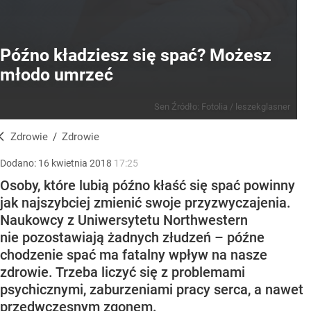
Późno kładziesz się spać? Możesz
młodo umrzeć
Sen
Źródło:
Fotolia
/
leszekglasner
Zdrowie
/
Zdrowie
Dodano:
16
kwietnia
2018
17:25
Osoby, które lubią późno kłaść się spać powinny
jak najszybciej zmienić swoje przyzwyczajenia.
Naukowcy z Uniwersytetu Northwestern
nie pozostawiają żadnych złudzeń – późne
chodzenie spać ma fatalny wpływ na nasze
zdrowie. Trzeba liczyć się z problemami
psychicznymi, zaburzeniami pracy serca, a nawet
przedwczesnym zgonem.