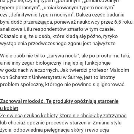
na pytanie, czy są typem „porannym”, „umiarkowanym
typem porannym”, „umiarkowanym typem nocnym”
czy „definitywnie typem nocnym”. Dalsza część badania
była dość przerażająca, ponieważ naukowcy przez 6,5 roku
analizowali, ilu respondentów zmarło w tym czasie.
Okazało się, że u osób, które kładą się późno, ryzyko
wystąpienia przedwczesnego zgonu jest najwyższe.
Wiele osób nie tylko „zarywa nocki”, ale po prostu ma taki,
a nie inny zegar biologiczny i najlepiej funkcjonuje
w godzinach wieczornych. Jak twierdzi profesor Malcolm
von Schantz z Uniwersytetu w Surrey, jest to istotny
problem społeczny, którego nie powinno się ignorować.
Zachowaj młodość. Te produkty opóźniają starzenie
u kobiet
Ze świecą szukać kobiety, która nie chciałaby zatrzymać
lub chociaż opóźnić procesów starzenia. Zmiana stylu
życia, odpowiednia pielęgnacja skóry i rewolucja