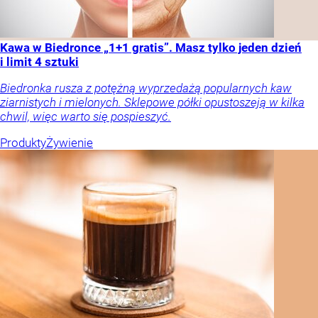
Kawa w Biedronce „1+1 gratis”. Masz tylko jeden dzień
i limit 4 sztuki
Biedronka rusza z potężną wyprzedażą popularnych kaw
ziarnistych i mielonych. Sklepowe półki opustoszeją w kilka
chwil, więc warto się pospieszyć.
Produkty
Żywienie