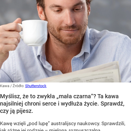
Kawa
/ Źródło:
Shutterstock
Myślisz, że to zwykła „mała czarna”? Ta kawa
najsilniej chroni serce i wydłuża życie. Sprawdź,
czy ją pijesz.
Kawę wzięli „pod lupę” australijscy naukowcy. Sprawdzili,
jak różne jej rodzaje – mielona, rozpuszczalna