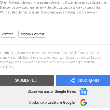
© ℗
Materiał chroniony prawem autorskim. Wszelkie prawa zastrzeżone.
Dalsze rozpowszechnianie artykułu tylko za zgodą wydawcy tygodnika
Wprost.
Regulamin i warunki licencjonowania materiałów prasowych
.
Zdrowie
Tygodnik Wprost
Informacje zawarte w serwisie mają wyłącznie charakter informacyjny i nie
stanowią porady lekarskiej, a stosowanie ich w praktyce powinno za każdym
razem być konsultowane na indywidualnej wizycie lekarskiej z lekarzem
specjalistą.
SKOMENTUJ
UDOSTĘPNIJ
Obserwuj nas
w
Google News
Dodaj jako
źródło w Google