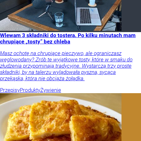
Wlewam 3 składniki do tostera. Po kilku minutach mam
chrupiące „tosty” bez chleba
Masz ochotę na chrupiące pieczywo, ale ograniczasz
węglowodany? Zrób te wyjątkowe tosty, które w smaku do
złudzenia przypominają tradycyjne. Wystarczą trzy proste
składniki, by na talerzu wylądowała pyszna, sycąca
przekąska, która nie obciąża żołądka.
Przepisy
Produkty
Żywienie