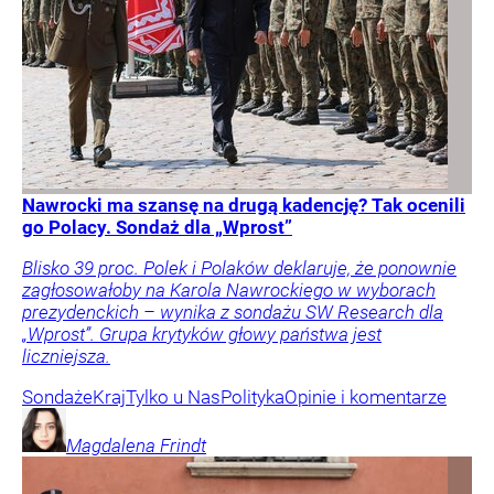
Nawrocki ma szansę na drugą kadencję? Tak ocenili
go Polacy. Sondaż dla „Wprost”
Blisko 39 proc. Polek i Polaków deklaruje, że ponownie
zagłosowałoby na Karola Nawrockiego w wyborach
prezydenckich – wynika z sondażu SW Research dla
„Wprost”. Grupa krytyków głowy państwa jest
liczniejsza.
Sondaże
Kraj
Tylko u Nas
Polityka
Opinie i komentarze
Magdalena
Frindt