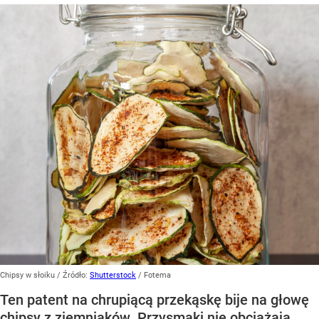
Chipsy w słoiku
/ Źródło:
Shutterstock
/
Fotema
Ten patent na chrupiącą przekąskę bije na głowę
chipsy z ziemniaków. Przysmaki nie obciążają