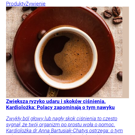
Produkty
Żywienie
Zwiększa ryzyko udaru i skoków ciśnienia.
Kardiolożka: Polacy zapominają o tym nawyku
Zwykły ból głowy lub nagły skok ciśnienia to często
sygnał, że twój organizm po prostu woła o pomoc.
Kardiolożka dr Anna Bartusiak-Chatys ostrzega: o tym