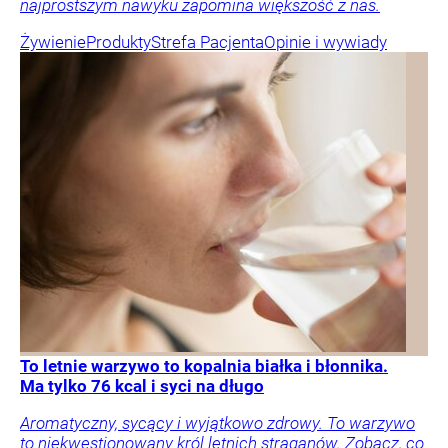
najprostszym nawyku zapomina większość z nas.
Żywienie
Produkty
Strefa Pacjenta
Opinie i wywiady
To letnie warzywo to kopalnia białka i błonnika.
Ma tylko 76 kcal i syci na długo
Aromatyczny, sycący i wyjątkowo zdrowy. To warzywo
to niekwestionowany król letnich straganów. Zobacz, co