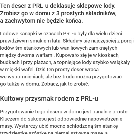
Ten deser z PRL-u deklasuje sklepowe lody.
Zrobisz go w domu z 3 prostych składników,
a zachwytom nie będzie końca.
Lodowe kanapki w czasach PRL-u były dla wielu dzieci
prawdziwym smakiem lata. Składały się najczęściej z porcji
lodów śmietankowych lub waniliowych zamkniętych
między dwoma waflami. Kupowało się je w kioskach,
budkach i przy plażach, a topniejące lody szybko wsiąkały
w miękki wafel. Dziś ten prosty deser wraca
we wspomnieniach, ale bez trudu można przygotować
go także w domu. Zobacz, jak to zrobić.
Kultowy przysmak rodem z PRL-u
Przygotowanie tego deseru w domu jest banalnie proste.
Kluczem do sukcesu jest odpowiednie napowietrzenie
masy. Wystarczy ubić mocno schłodzoną śmietankę
trzydziestkę szóstkę na niemal sztywną masę, a...