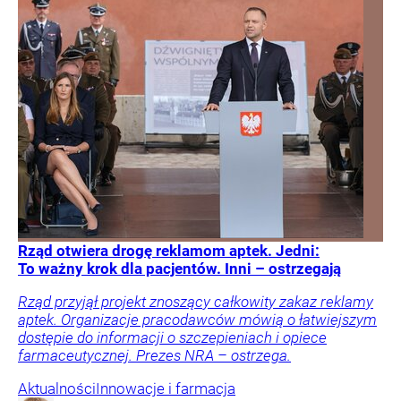
Rząd otwiera drogę reklamom aptek. Jedni:
To ważny krok dla pacjentów. Inni – ostrzegają
Rząd przyjął projekt znoszący całkowity zakaz reklamy
aptek. Organizacje pracodawców mówią o łatwiejszym
dostępie do informacji o szczepieniach i opiece
farmaceutycznej. Prezes NRA – ostrzega.
Aktualności
Innowacje i farmacja