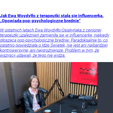
Jak Ewa Woydyłło z terapeutki stała się influencerką.
„Opowiada pop-psychologiczne brednie”
W ostatnich latach Ewa Woydyłło-Osiatyńska z cenionej
terapeutki uzależnień zamieniła się w influencerkę, niekiedy
głoszącą pop-psychologiczne brednie. Paradoksalnie to, co
ostatnio powiedziała o Idze Świątek, nie jest ani najbardziej
kontrowersyjne, ani najgroźniejsze. Problem w tym, że
wszyscy udawali, że tego nie widzą.