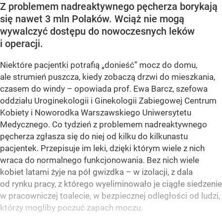
Z problemem nadreaktywnego pęcherza borykają
się nawet 3 mln Polaków. Wciąż nie mogą
wywalczyć dostępu do nowoczesnych leków
i operacji.
Niektóre pacjentki potrafią „donieść” mocz do domu,
ale strumień puszcza, kiedy zobaczą drzwi do mieszkania,
czasem do windy – opowiada prof. Ewa Barcz, szefowa
oddziału Uroginekologii i Ginekologii Zabiegowej Centrum
Kobiety i Noworodka Warszawskiego Uniwersytetu
Medycznego. Co tydzień z problemem nadreaktywnego
pęcherza zgłasza się do niej od kilku do kilkunastu
pacjentek. Przepisuje im leki, dzięki którym wiele z nich
wraca do normalnego funkcjonowania. Bez nich wiele
kobiet latami żyje na pół gwizdka – w izolacji, z dala
od rynku pracy, z którego wyeliminowało je ciągłe siedzenie
w pracowniczej toalecie, w bezpiecznej odległości od ludzi,
którzy mogliby poczuć zapach moczu.