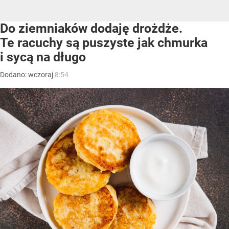
Do ziemniaków dodaję drożdże.
Te racuchy są puszyste jak chmurka
i sycą na długo
Dodano:
wczoraj
8:54