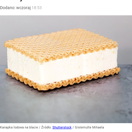
Dodano:
wczoraj
18:53
Kanapka lodowa na blacie
/ Źródło:
Shutterstock
/
Gistemulte Mihaela