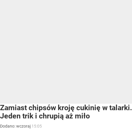
Zamiast chipsów kroję cukinię w talarki.
Jeden trik i chrupią aż miło
Dodano:
wczoraj
15:05