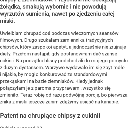
żołądka, smakują wybornie i nie powodują
wyrzutów sumienia, nawet po zjedzeniu całej
miski.
Uwielbiam chrupać coś podczas wieczornych seansów
filmowych. Długo szukałam zamiennika tradycyjnych
chipsów, który zaspokoi apetyt, a jednocześnie nie zrujnuje
diety. Przełom nastąpił, gdy postanowiłam dać szansę
cukinii. Na początku bliscy podchodzili do mojego pomysłu
z dużym dystansem. Warzywo wydawało im się zbyt mdłe
i nijakie, by mogło konkurować ze standardowymi
przekąskami na bazie ziemniaków. Kiedy jednak
połączyłam je z paroma przyprawami, wszystko się
zmieniło. Teraz robię od razu podwójną porcję, bo pierwsza
znika z miski jeszcze zanim zdążymy usiąść na kanapie.
Patent na chrupiące chipsy z cukinii