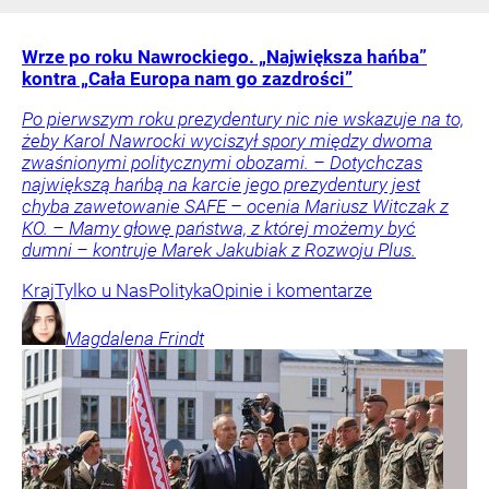
Wrze po roku Nawrockiego. „Największa hańba”
kontra „Cała Europa nam go zazdrości”
Po pierwszym roku prezydentury nic nie wskazuje na to,
żeby Karol Nawrocki wyciszył spory między dwoma
zwaśnionymi politycznymi obozami. – Dotychczas
największą hańbą na karcie jego prezydentury jest
chyba zawetowanie SAFE – ocenia Mariusz Witczak z
KO. – Mamy głowę państwa, z której możemy być
dumni – kontruje Marek Jakubiak z Rozwoju Plus.
Kraj
Tylko u Nas
Polityka
Opinie i komentarze
Magdalena
Frindt