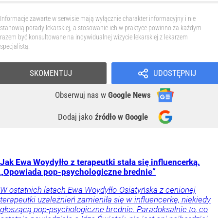
Informacje zawarte w serwisie mają wyłącznie charakter informacyjny i nie
stanowią porady lekarskiej, a stosowanie ich w praktyce powinno za każdym
razem być konsultowane na indywidualnej wizycie lekarskiej z lekarzem
specjalistą.
SKOMENTUJ
UDOSTĘPNIJ
Obserwuj nas
w
Google News
Dodaj jako
źródło w Google
Jak Ewa Woydyłło z terapeutki stała się influencerką.
„Opowiada pop-psychologiczne brednie”
W ostatnich latach Ewa Woydyłło-Osiatyńska z cenionej
terapeutki uzależnień zamieniła się w influencerkę, niekiedy
głoszącą pop-psychologiczne brednie. Paradoksalnie to, co