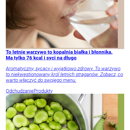
To letnie warzywo to kopalnia białka i błonnika.
Ma tylko 76 kcal i syci na długo
Aromatyczny, sycący i wyjątkowo zdrowy. To warzywo
to niekwestionowany król letnich straganów. Zobacz, co
warto włączyć do swojego menu.
Odchudzanie
Produkty