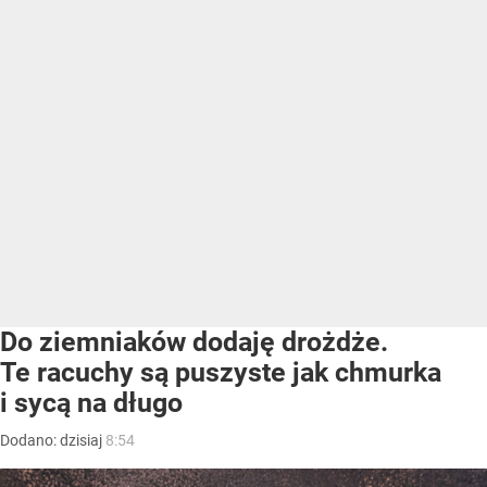
Do ziemniaków dodaję drożdże.
Te racuchy są puszyste jak chmurka
i sycą na długo
Dodano:
dzisiaj
8:54