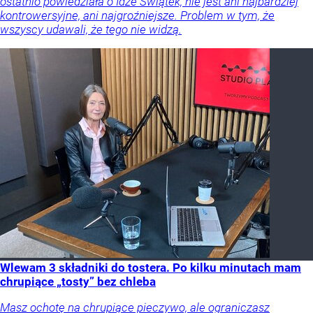
ostatnio powiedziała o Idze Świątek, nie jest ani najbardziej
kontrowersyjne, ani najgroźniejsze. Problem w tym, że
wszyscy udawali, że tego nie widzą.
Wlewam 3 składniki do tostera. Po kilku minutach mam
chrupiące „tosty” bez chleba
Masz ochotę na chrupiące pieczywo, ale ograniczasz