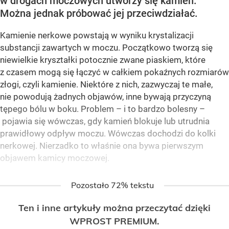
w drogach moczowych utworzy się kamień.
Można jednak próbować jej przeciwdziałać.
Kamienie nerkowe powstają w wyniku krystalizacji
substancji zawartych w moczu. Początkowo tworzą się
niewielkie kryształki potocznie zwane piaskiem, które
z czasem mogą się łączyć w całkiem pokaźnych rozmiarów
złogi, czyli kamienie. Niektóre z nich, zazwyczaj te małe,
nie powodują żadnych objawów, inne bywają przyczyną
tępego bólu w boku. Problem – i to bardzo bolesny –
pojawia się wówczas, gdy kamień blokuje lub utrudnia
prawidłowy odpływ moczu. Wówczas dochodzi do kolki
nerkowej. Nierzadko to właśnie ona bywa pierwszym
objawem kamicy moczowej.
Pozostało 72% tekstu
Ten i inne artykuły można przeczytać dzięki
WPROST PREMIUM.