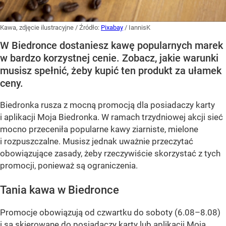
Kawa, zdjęcie ilustracyjne
/ Źródło:
Pixabay
/
IannisK
W Biedronce dostaniesz kawę popularnych marek
w bardzo korzystnej cenie. Zobacz, jakie warunki
musisz spełnić, żeby kupić ten produkt za ułamek
ceny.
Biedronka rusza z mocną promocją dla posiadaczy karty
i aplikacji Moja Biedronka. W ramach trzydniowej akcji sieć
mocno przeceniła popularne kawy ziarniste, mielone
i rozpuszczalne. Musisz jednak uważnie przeczytać
obowiązujące zasady, żeby rzeczywiście skorzystać z tych
promocji, ponieważ są ograniczenia.
Tania kawa w Biedronce
Promocje obowiązują od czwartku do soboty (6.08–8.08)
i są skierowane do posiadaczy karty lub aplikacji Moja