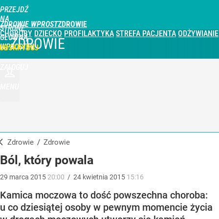
PRZEJDŹ
NA
ZDROWIE WPROST
STRONĘ
CHOROBY
DZIECKO
PROFILAKTYKA
STREFA PACJENTA
ODŻYWIANIE
GŁÓWNĄ
ZDROWIE
WPROST.PL
UBSKRYBUJ
ZALOGUJ
MENU
Zdrowie
/
Zdrowie
Ból, który powala
29
marca
2015
20:00
/
24
kwietnia
2015
15:16
Kamica moczowa to dość powszechna choroba:
u co dziesiątej osoby w pewnym momencie życia