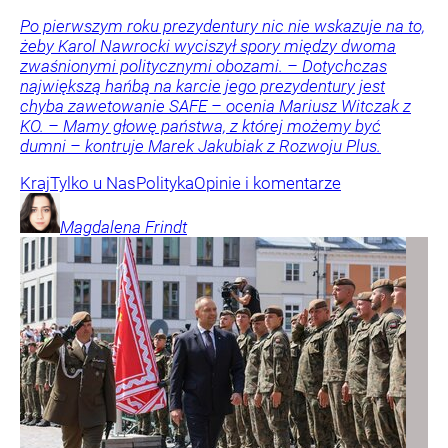
Po pierwszym roku prezydentury nic nie wskazuje na to,
żeby Karol Nawrocki wyciszył spory między dwoma
zwaśnionymi politycznymi obozami. – Dotychczas
największą hańbą na karcie jego prezydentury jest
chyba zawetowanie SAFE – ocenia Mariusz Witczak z
KO. – Mamy głowę państwa, z której możemy być
dumni – kontruje Marek Jakubiak z Rozwoju Plus.
Kraj
Tylko u Nas
Polityka
Opinie i komentarze
Magdalena
Frindt