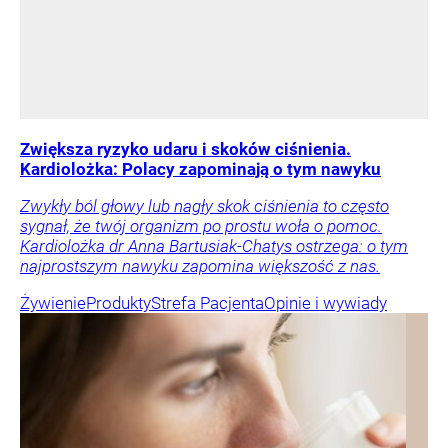
Zwiększa ryzyko udaru i skoków ciśnienia.
Kardiolożka: Polacy zapominają o tym nawyku
Zwykły ból głowy lub nagły skok ciśnienia to często
sygnał, że twój organizm po prostu woła o pomoc.
Kardiolożka dr Anna Bartusiak-Chatys ostrzega: o tym
najprostszym nawyku zapomina większość z nas.
Żywienie
Produkty
Strefa Pacjenta
Opinie i wywiady