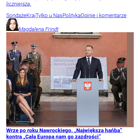
liczniejsza.
Sondaże
Kraj
Tylko u Nas
Polityka
Opinie i komentarze
Magdalena
Frindt
Wrze po roku Nawrockiego. „Największa hańba”
kontra „Cała Europa nam go zazdrości”