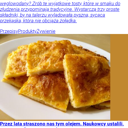
węglowodany? Zrób te wyjątkowe tosty, które w smaku do
złudzenia przypominają tradycyjne. Wystarczą trzy proste
składniki, by na talerzu wylądowała pyszna, sycąca
przekąska, która nie obciąża żołądka.
Przepisy
Produkty
Żywienie
Przez lata straszono nas tym olejem. Naukowcy ustalili,