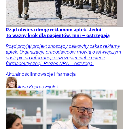
Rząd otwiera drogę reklamom aptek. Jedni:
To ważny krok dla pacjentów. Inni – ostrzegają
Rząd przyjął projekt znoszący całkowity zakaz reklamy
aptek. Organizacje pracodawców mówią o łatwiejszym
dostępie do informacji o szczepieniach i opiece
farmaceutycznej. Prezes NRA – ostrzega.
Aktualności
Innowacje i farmacja
Anna
Kopras-Fijołek