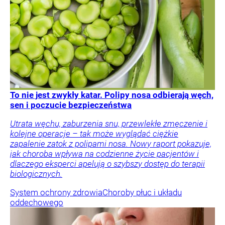
To nie jest zwykły katar. Polipy nosa odbierają węch,
sen i poczucie bezpieczeństwa
Utrata węchu, zaburzenia snu, przewlekłe zmęczenie i
kolejne operacje – tak może wyglądać ciężkie
zapalenie zatok z polipami nosa. Nowy raport pokazuje,
jak choroba wpływa na codzienne życie pacjentów i
dlaczego eksperci apelują o szybszy dostęp do terapii
biologicznych.
System ochrony zdrowia
Choroby płuc i układu
oddechowego