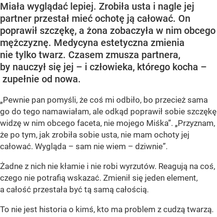
Miała wyglądać lepiej. Zrobiła usta i nagle jej
partner przestał mieć ochotę ją całować. On
poprawił szczękę, a żona zobaczyła w nim obcego
mężczyznę. Medycyna estetyczna zmienia
nie tylko twarz. Czasem zmusza partnera,
by nauczył się jej – i człowieka, którego kocha –
zupełnie od nowa.
„Pewnie pan pomyśli, że coś mi odbiło, bo przecież sama
go do tego namawiałam, ale odkąd poprawił sobie szczękę
widzę w nim obcego faceta, nie mojego Miśka”. „Przyznam,
że po tym, jak zrobiła sobie usta, nie mam ochoty jej
całować. Wygląda – sam nie wiem – dziwnie”.
Żadne z nich nie kłamie i nie robi wyrzutów. Reagują na coś,
czego nie potrafią wskazać. Zmienił się jeden element,
a całość przestała być tą samą całością.
To nie jest historia o kimś, kto ma problem z cudzą twarzą.