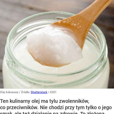
Olej kokosowy
/ Źródło:
Shutterstock
/
K321
Ten kulinarny olej ma tylu zwolenników,
co przeciwników. Nie chodzi przy tym tylko o jego
smak, ale też działanie na zdrowie. To złożona