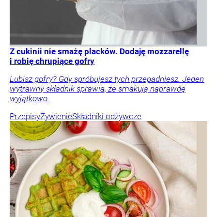
Z cukinii nie smażę placków. Dodaję mozzarellę
i robię chrupiące gofry
Lubisz gofry? Gdy spróbujesz tych przepadniesz. Jeden
wytrawny składnik sprawia, że smakują naprawdę
wyjątkowo.
Przepisy
Żywienie
Składniki odżywcze