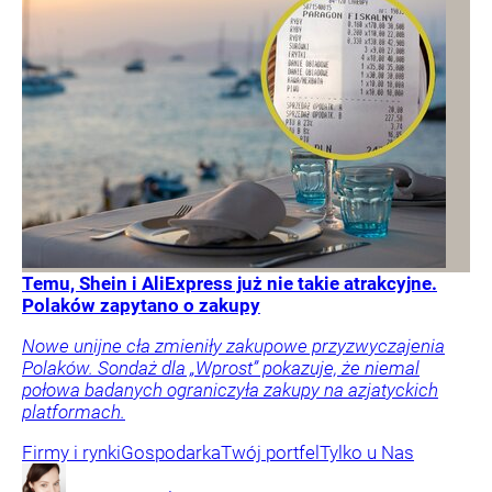
Temu, Shein i AliExpress już nie takie atrakcyjne.
Polaków zapytano o zakupy
Nowe unijne cła zmieniły zakupowe przyzwyczajenia
Polaków. Sondaż dla „Wprost” pokazuje, że niemal
połowa badanych ograniczyła zakupy na azjatyckich
platformach.
Firmy i rynki
Gospodarka
Twój portfel
Tylko u Nas