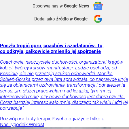
Obserwuj nas
w
Google News
Dodaj jako
źródło w Google
Poszła tropić guru, coachów i szarlatanów. To,
co odkryła, całkowicie zmieniło jej spojrzenie
Coachowie, nauczyciele duchowości, organizatorki kręgów
kobiet, twórcy kursów manifestacji. Ludzie odchodzą od
Kościoła, ale nie przestają szukać odpowiedzi. Monika
Sobień-Górska przez dwa lata sprawdzała, co naprawdę kryje
się za obietnicami uzdrowienia, transformacji i odnalezienia
sensu. „Im dłużej pracowałam nad książką, tym mniej
interesowało mnie, czy nowa duchowość jest dobra czy zła.
Coraz bardziej interesowało mnie, dlaczego tak wielu ludzi jej
potrzebuje”.
Rozwój osobisty
Terapie
Psychologia
Życie
Tylko u
Nas
Tygodnik Wprost