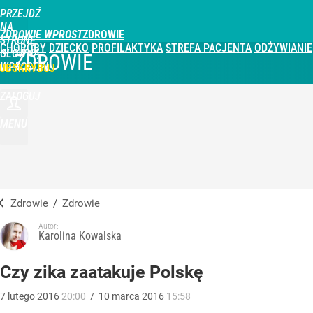
PRZEJDŹ
NA
ZDROWIE WPROST
STRONĘ
CHOROBY
DZIECKO
PROFILAKTYKA
STREFA PACJENTA
ODŻYWIANIE
GŁÓWNĄ
ZDROWIE
WPROST.PL
UBSKRYBUJ
ZALOGUJ
MENU
Zdrowie
/
Zdrowie
Autor:
Karolina Kowalska
Czy zika zaatakuje Polskę
7
lutego
2016
20:00
/
10
marca
2016
15:58