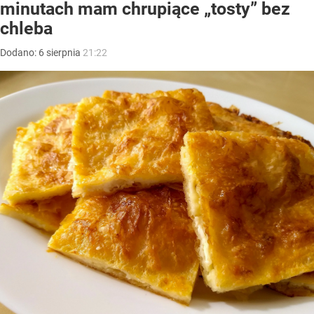
minutach mam chrupiące „tosty” bez
chleba
Dodano:
6
sierpnia
21:22