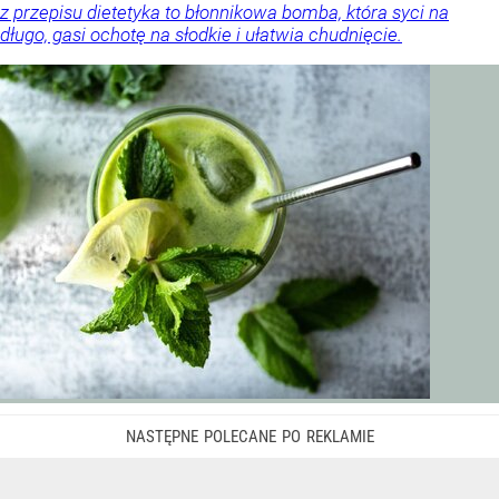
z przepisu dietetyka to błonnikowa bomba, która syci na
długo, gasi ochotę na słodkie i ułatwia chudnięcie.