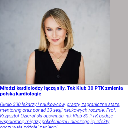
Młodzi kardiolodzy łączą siły. Tak Klub 30 PTK zmienia
polską kardiologię
Około 300 lekarzy i naukowców, granty, zagraniczne staże,
mentoring oraz ponad 30 sesji naukowych rocznie. Prof.
Krzysztof Ozierański opowiada, jak Klub 30 PTK buduje
współpracę między pokoleniami i dlaczego jej efekty
odczuwają później pacjenci.