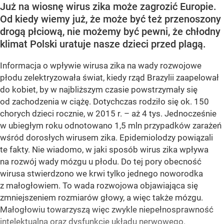
Już na wiosnę wirus zika może zagrozić Europie.
Od kiedy wiemy już, że może być też przenoszony
drogą płciową, nie możemy być pewni, że chłodny
klimat Polski uratuje nasze dzieci przed plagą.
Informacja o wpływie wirusa zika na wady rozwojowe
płodu zelektryzowała świat, kiedy rząd Brazylii zaapelował
do kobiet, by w najbliższym czasie powstrzymały się
od zachodzenia w ciążę. Dotychczas rodziło się ok. 150
chorych dzieci rocznie, w 2015 r. – aż 4 tys. Jednocześnie
w ubiegłym roku odnotowano 1,5 mln przypadków zarażeń
wśród dorosłych wirusem zika. Epidemiolodzy powiązali
te fakty. Nie wiadomo, w jaki sposób wirus zika wpływa
na rozwój wady mózgu u płodu. Do tej pory obecność
wirusa stwierdzono we krwi tylko jednego noworodka
z małogłowiem. To wada rozwojowa objawiająca się
zmniejszeniem rozmiarów głowy, a więc także mózgu.
Małogłowiu towarzyszą więc zwykle niepełnosprawność
intelektualna oraz dysfunkcje układu nerwowego.