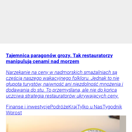
Tajemnica paragonów grozy. Tak restauratorzy
manipulują cenami nad morzem
Narzekanie na ceny w nadmorskich smażalniach są
częścią naszego wakacyjnego folkloru. Jednak to nie
głupota turystów, naiwność ani niezdolność mnożenia i
dodawania do stu. To przemyślana, ale nie do końca
uczciwa strategia restauratorów ukrywających ceny.
Finanse i inwestycje
Podróże
Kraj
Tylko u Nas
Tygodnik
Wprost