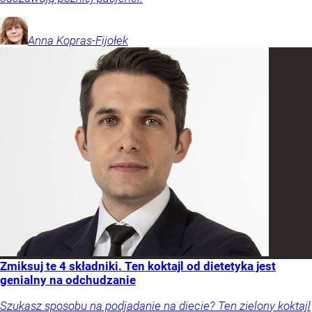
Anna
Kopras-Fijołek
Zmiksuj te 4 składniki. Ten koktajl od dietetyka jest
genialny na odchudzanie
Szukasz sposobu na podjadanie na diecie? Ten zielony koktajl