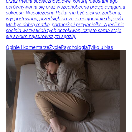
przez media społecznościowe, kulturę nieustannego
porównywania się oraz wszechobecną presję osiągania
sukcesu. Współczesna Polka ma być piękna, zadbana,
wysportowana, przedsiębiorcza, emocjonalnie dojrzała.
Ma być dobrą matką, partnerką i przyjaciółką. A jeśli nie
spełnia wszystkich tych oczekiwań, często sama staje
się swoim najsurowszym sędzią.
Opinie i komentarze
Życie
Psychologia
Tylko u Nas