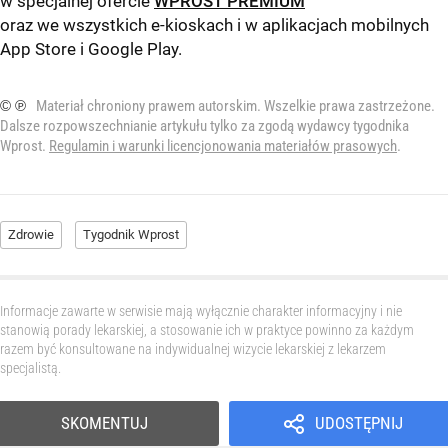
w specjalnej ofercie
WPROST PREMIUM
oraz we wszystkich e-kioskach i w aplikacjach mobilnych
App Store
i
Google Play
.
© ℗
Materiał chroniony prawem autorskim. Wszelkie prawa zastrzeżone.
Dalsze rozpowszechnianie artykułu tylko za zgodą wydawcy tygodnika
Wprost.
Regulamin i warunki licencjonowania materiałów prasowych
.
Zdrowie
Tygodnik Wprost
Informacje zawarte w serwisie mają wyłącznie charakter informacyjny i nie
stanowią porady lekarskiej, a stosowanie ich w praktyce powinno za każdym
razem być konsultowane na indywidualnej wizycie lekarskiej z lekarzem
specjalistą.
SKOMENTUJ
UDOSTĘPNIJ