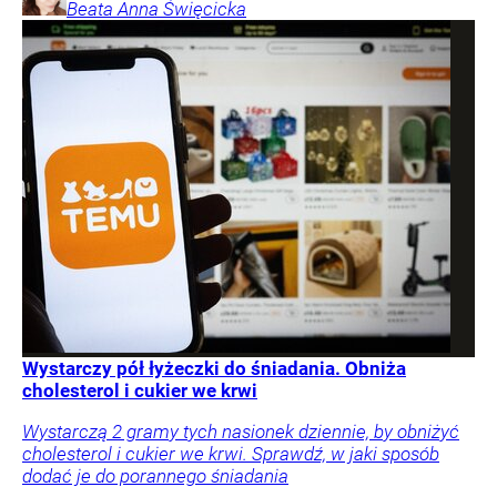
Beata Anna
Święcicka
Wystarczy pół łyżeczki do śniadania. Obniża
cholesterol i cukier we krwi
Wystarczą 2 gramy tych nasionek dziennie, by obniżyć
cholesterol i cukier we krwi. Sprawdź, w jaki sposób
dodać je do porannego śniadania