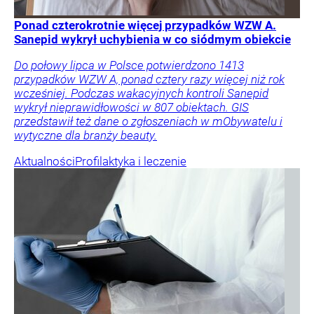
Ponad czterokrotnie więcej przypadków WZW A.
Sanepid wykrył uchybienia w co siódmym obiekcie
Do połowy lipca w Polsce potwierdzono 1413
przypadków WZW A, ponad cztery razy więcej niż rok
wcześniej. Podczas wakacyjnych kontroli Sanepid
wykrył nieprawidłowości w 807 obiektach. GIS
przedstawił też dane o zgłoszeniach w mObywatelu i
wytyczne dla branży beauty.
Aktualności
Profilaktyka i leczenie