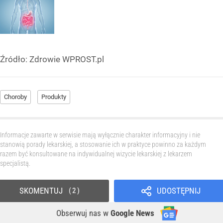
Źródło:
Zdrowie WPROST.pl
Choroby
Produkty
Informacje zawarte w serwisie mają wyłącznie charakter informacyjny i nie
stanowią porady lekarskiej, a stosowanie ich w praktyce powinno za każdym
razem być konsultowane na indywidualnej wizycie lekarskiej z lekarzem
specjalistą.
SKOMENTUJ
UDOSTĘPNIJ
2
Obserwuj nas
w
Google News