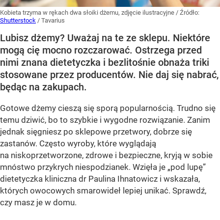
Kobieta trzyma w rękach dwa słoiki dżemu, zdjęcie ilustracyjne
/ Źródło:
Shutterstock
/
Tavarius
Lubisz dżemy? Uważaj na te ze sklepu. Niektóre
mogą cię mocno rozczarować. Ostrzega przed
nimi znana dietetyczka i bezlitośnie obnaża triki
stosowane przez producentów. Nie daj się nabrać,
będąc na zakupach.
Gotowe dżemy cieszą się sporą popularnością. Trudno się
temu dziwić, bo to szybkie i wygodne rozwiązanie. Zanim
jednak sięgniesz po sklepowe przetwory, dobrze się
zastanów. Często wyroby, które wyglądają
na niskoprzetworzone, zdrowe i bezpieczne, kryją w sobie
mnóstwo przykrych niespodzianek. Wzięła je „pod lupę”
dietetyczka kliniczna dr Paulina Ihnatowicz i wskazała,
których owocowych smarowideł lepiej unikać. Sprawdź,
czy masz je w domu.