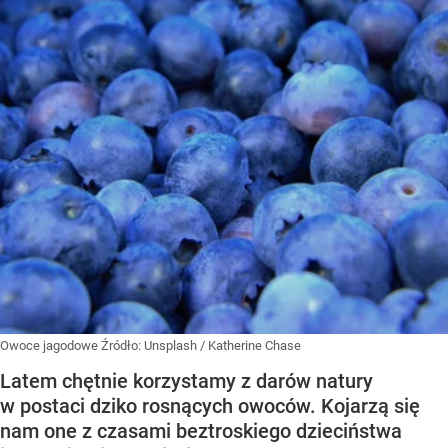
Owoce jagodowe
Źródło:
Unsplash
/
Katherine Chase
Latem chętnie korzystamy z darów natury
w postaci dziko rosnących owoców. Kojarzą się
nam one z czasami beztroskiego dzieciństwa