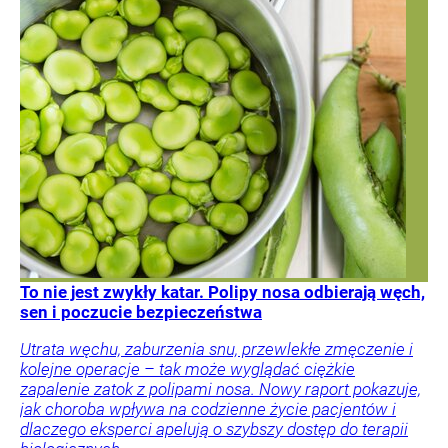
To nie jest zwykły katar. Polipy nosa odbierają węch,
sen i poczucie bezpieczeństwa
Utrata węchu, zaburzenia snu, przewlekłe zmęczenie i
kolejne operacje – tak może wyglądać ciężkie
zapalenie zatok z polipami nosa. Nowy raport pokazuje,
jak choroba wpływa na codzienne życie pacjentów i
dlaczego eksperci apelują o szybszy dostęp do terapii