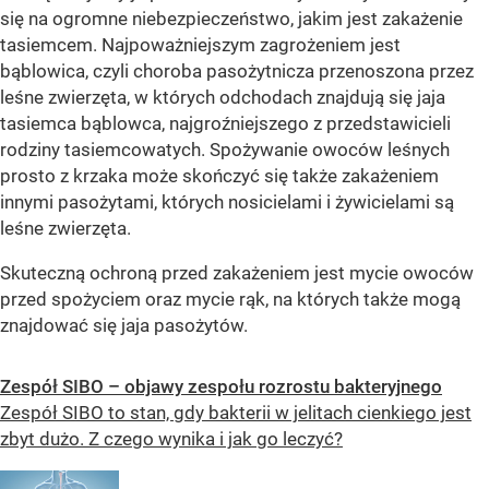
się na ogromne niebezpieczeństwo, jakim jest zakażenie
tasiemcem. Najpoważniejszym zagrożeniem jest
bąblowica, czyli choroba pasożytnicza przenoszona przez
leśne zwierzęta, w których odchodach znajdują się jaja
tasiemca bąblowca, najgroźniejszego z przedstawicieli
rodziny tasiemcowatych. Spożywanie owoców leśnych
prosto z krzaka może skończyć się także zakażeniem
innymi pasożytami, których nosicielami i żywicielami są
leśne zwierzęta.
Skuteczną ochroną przed zakażeniem jest mycie owoców
przed spożyciem oraz mycie rąk, na których także mogą
znajdować się jaja pasożytów.
Zespół SIBO – objawy zespołu rozrostu bakteryjnego
Zespół SIBO to stan, gdy bakterii w jelitach cienkiego jest
zbyt dużo. Z czego wynika i jak go leczyć?