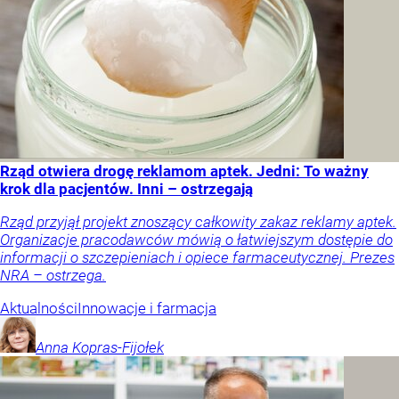
Rząd otwiera drogę reklamom aptek. Jedni: To ważny
krok dla pacjentów. Inni – ostrzegają
Rząd przyjął projekt znoszący całkowity zakaz reklamy aptek.
Organizacje pracodawców mówią o łatwiejszym dostępie do
informacji o szczepieniach i opiece farmaceutycznej. Prezes
NRA – ostrzega.
Aktualności
Innowacje i farmacja
Anna
Kopras-Fijołek