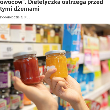
owoców”. Dietetyczka ostrzega przed
tymi dżemami
Dodano:
dzisiaj
8:06