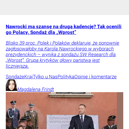
Nawrocki ma szansę na drugą kadencję? Tak ocenili
go Polacy. Sondaż dla „Wprost”
Blisko 39 proc. Polek i Polaków deklaruje, że ponownie
zagłosowałoby na Karola Nawrockiego w wyborach
prezydenckich – wynika z sondażu SW Research dla
„Wprost”. Grupa krytyków głowy państwa jest
liczniejsza.
Sondaże
Kraj
Tylko u Nas
Polityka
Opinie i komentarze
Magdalena
Frindt