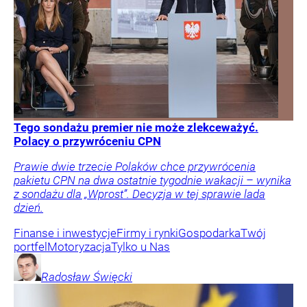
Tego sondażu premier nie może zlekceważyć.
Polacy o przywróceniu CPN
Prawie dwie trzecie Polaków chce przywrócenia
pakietu CPN na dwa ostatnie tygodnie wakacji – wynika
z sondażu dla „Wprost”. Decyzja w tej sprawie lada
dzień.
Finanse i inwestycje
Firmy i rynki
Gospodarka
Twój
portfel
Motoryzacja
Tylko u Nas
Radosław
Święcki