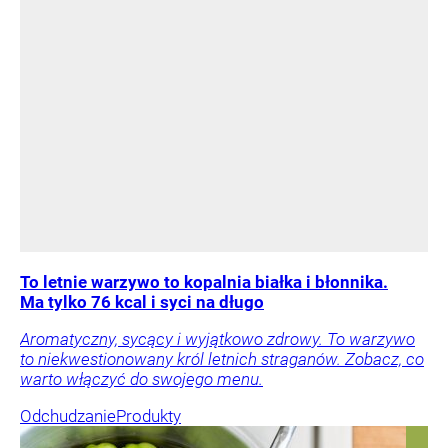
To letnie warzywo to kopalnia białka i błonnika.
Ma tylko 76 kcal i syci na długo
Aromatyczny, sycący i wyjątkowo zdrowy. To warzywo
to niekwestionowany król letnich straganów. Zobacz, co
warto włączyć do swojego menu.
Odchudzanie
Produkty