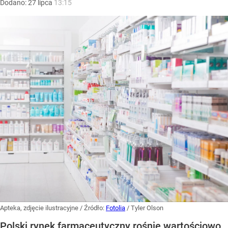
Dodano:
27
lipca
13:15
Apteka, zdjęcie ilustracyjne
/ Źródło:
Fotolia
/
Tyler Olson
Polski rynek farmaceutyczny rośnie wartościowo