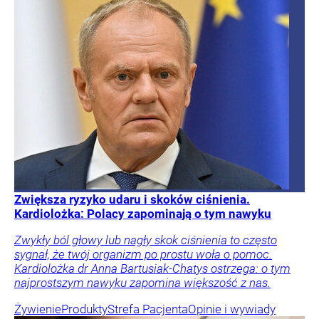
Zwiększa ryzyko udaru i skoków ciśnienia.
Kardiolożka: Polacy zapominają o tym nawyku
Zwykły ból głowy lub nagły skok ciśnienia to często
sygnał, że twój organizm po prostu woła o pomoc.
Kardiolożka dr Anna Bartusiak-Chatys ostrzega: o tym
najprostszym nawyku zapomina większość z nas.
Żywienie
Produkty
Strefa Pacjenta
Opinie i wywiady