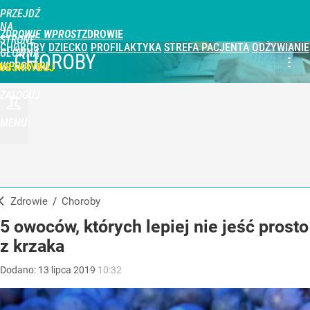
PRZEJDŹ
NA
ZDROWIE WPROST
STRONĘ
CHOROBY
DZIECKO
PROFILAKTYKA
STREFA PACJENTA
ODŻYWIANIE
GŁÓWNĄ
CHOROBY
WPROST.PL
UBSKRYBUJ
ZALOGUJ
MENU
Zdrowie
/
Choroby
5 owoców, których lepiej nie jeść prosto
z krzaka
Dodano:
13
lipca
2019
10:32