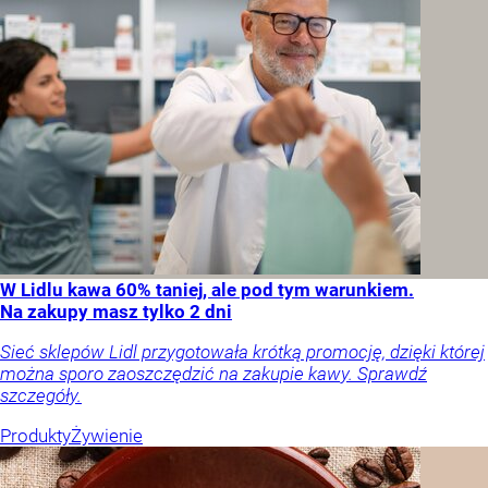
W Lidlu kawa 60% taniej, ale pod tym warunkiem.
Na zakupy masz tylko 2 dni
Sieć sklepów Lidl przygotowała krótką promocję, dzięki której
można sporo zaoszczędzić na zakupie kawy. Sprawdź
szczegóły.
Produkty
Żywienie