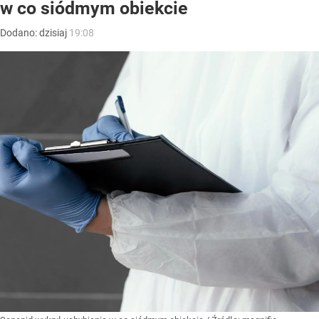
w co siódmym obiekcie
Dodano:
dzisiaj
19:08