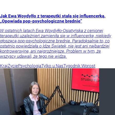
Jak Ewa Woydyłło z terapeutki stała się influencerką.
„Opowiada pop-psychologiczne brednie”
W ostatnich latach Ewa Woydyłło-Osiatyńska z cenionej
terapeutki uzależnień zamieniła się w influencerkę, niekiedy
głoszącą pop-psychologiczne brednie. Paradoksalnie to, co
ostatnio powiedziała o Idze Świątek, nie jest ani najbardziej
kontrowersyjne, ani najgroźniejsze. Problem w tym, że
wszyscy udawali, że tego nie widzą.
Kraj
Życie
Psychologia
Tylko u Nas
Tygodnik Wprost