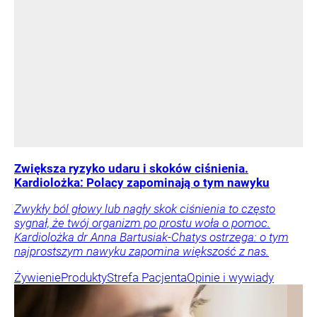
Zwiększa ryzyko udaru i skoków ciśnienia.
Kardiolożka: Polacy zapominają o tym nawyku
Zwykły ból głowy lub nagły skok ciśnienia to często
sygnał, że twój organizm po prostu woła o pomoc.
Kardiolożka dr Anna Bartusiak-Chatys ostrzega: o tym
najprostszym nawyku zapomina większość z nas.
Żywienie
Produkty
Strefa Pacjenta
Opinie i wywiady