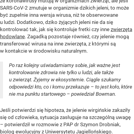
że koronawirusy mutują w organizmach zwierząt, ale jeśli
SARS-CoV-2 zmutuje w organizmie dzikich jeleni, to może
być zupełnie inna wersja wirusa, niż te obserwowane
u ludzi. Dodatkowo, dziko żyjących jeleni nie da się
kontrolować tak, jak się kontroluje fretki czy inne
zwierzęta
hodowlane
. Zagadką pozostaje również, czy jelenie mogą
transferować wirusa na inne zwierzęta, z którymi są
w kontakcie w środowisku naturalnym.
Po raz kolejny uświadamiamy sobie, jak ważne jest
kontrolowanie zdrowia nie tylko u ludzi, ale także
u zwierząt. Żyjemy w ekosystemie. Ciągle szukamy
odpowiedzi kto, co i komu przekazuje – to jest koło, które
nie ma punktu startowego – powiedział Bowman.
Jeśli potwierdzi się hipoteza, że jelenie wirgińskie zakaziły
się od człowieka, sytuacja zasługuje na szczególną uwagę
– potwierdził w rozmowie z PAP dr Szymon Drobniak,
biolog ewolucyjny z Uniwersytetu Jagiellońskiego.