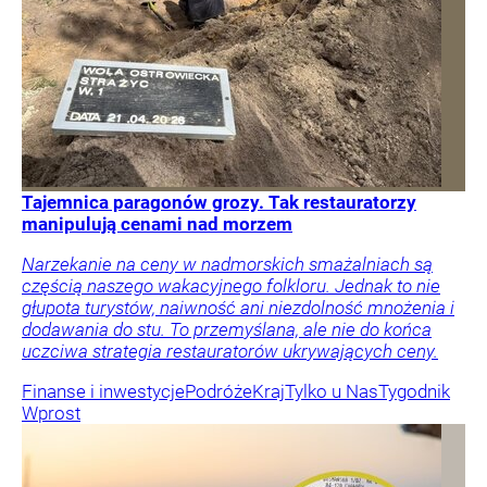
Tajemnica paragonów grozy. Tak restauratorzy
manipulują cenami nad morzem
Narzekanie na ceny w nadmorskich smażalniach są
częścią naszego wakacyjnego folkloru. Jednak to nie
głupota turystów, naiwność ani niezdolność mnożenia i
dodawania do stu. To przemyślana, ale nie do końca
uczciwa strategia restauratorów ukrywających ceny.
Finanse i inwestycje
Podróże
Kraj
Tylko u Nas
Tygodnik
Wprost