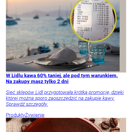
W Lidlu kawa 60% taniej, ale pod tym warunkiem.
Na zakupy masz tylko 2 dni
Sieć sklepów Lidl przygotowała krótką promocję, dzięki
której można sporo zaoszczędzić na zakupie kawy.
Sprawdź szczegóły.
Produkty
Żywienie