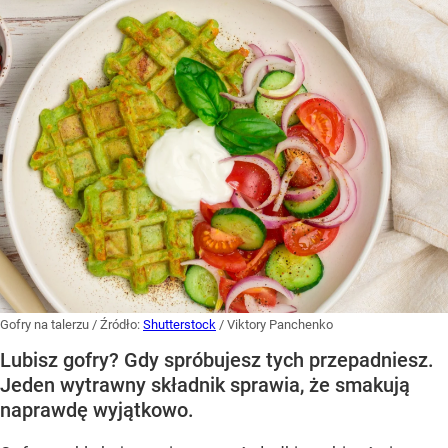
Gofry na talerzu
/ Źródło:
Shutterstock
/
Viktory Panchenko
Lubisz gofry? Gdy spróbujesz tych przepadniesz.
Jeden wytrawny składnik sprawia, że smakują
naprawdę wyjątkowo.