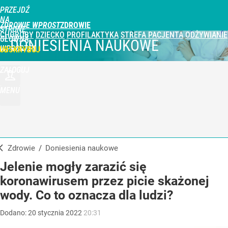
PRZEJDŹ
NA
ZDROWIE WPROST
STRONĘ
CHOROBY
DZIECKO
PROFILAKTYKA
STREFA PACJENTA
ODŻYWIANIE
GŁÓWNĄ
DONIESIENIA NAUKOWE
WPROST.PL
UBSKRYBUJ
ZALOGUJ
MENU
Zdrowie
/
Doniesienia naukowe
Jelenie mogły zarazić się
koronawirusem przez picie skażonej
wody. Co to oznacza dla ludzi?
Dodano:
20
stycznia
2022
20:31