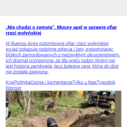
„Nie chodzi o zemstę”. Mocny apel w sprawie ofiar
rzezi wołyńskiej
W Buenos Aires potomkowie ofiar rzezi wołyńskiej
wciąż pokazują rodzinne zdjęcia i listy, wspominając
bliskich zamordowanych z niezwykłym okrucieństwem.
Ich dramat przypomina, że dla wielu rodzin Wołyń nie
jest historią zamkniętą, lecz bolesną raną, która do dziś
nie została zagojona.
Kraj
Polityka
Opinie i komentarze
Tylko u Nas
Tygodnik
Wprost