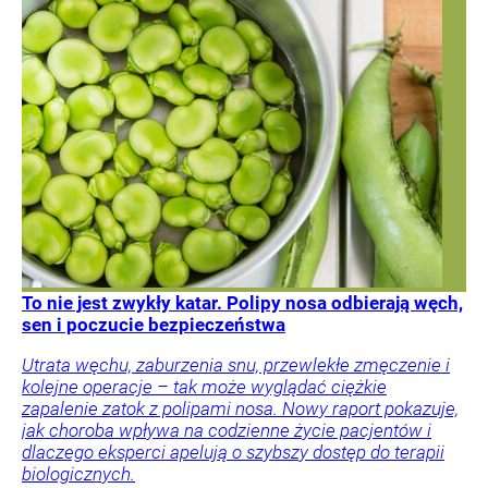
To nie jest zwykły katar. Polipy nosa odbierają węch,
sen i poczucie bezpieczeństwa
Utrata węchu, zaburzenia snu, przewlekłe zmęczenie i
kolejne operacje – tak może wyglądać ciężkie
zapalenie zatok z polipami nosa. Nowy raport pokazuje,
jak choroba wpływa na codzienne życie pacjentów i
dlaczego eksperci apelują o szybszy dostęp do terapii
biologicznych.