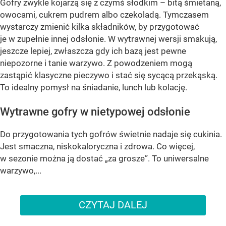
Gofry zwykle kojarzą się z czymś słodkim – bitą śmietaną,
owocami, cukrem pudrem albo czekoladą. Tymczasem
wystarczy zmienić kilka składników, by przygotować
je w zupełnie innej odsłonie. W wytrawnej wersji smakują,
jeszcze lepiej, zwłaszcza gdy ich bazą jest pewne
niepozorne i tanie warzywo. Z powodzeniem mogą
zastąpić klasyczne pieczywo i stać się sycącą przekąską.
To idealny pomysł na śniadanie, lunch lub kolację.
Wytrawne gofry w nietypowej odsłonie
Do przygotowania tych gofrów świetnie nadaje się cukinia.
Jest smaczna, niskokaloryczna i zdrowa. Co więcej,
w sezonie można ją dostać „za grosze”. To uniwersalne
warzywo,...
CZYTAJ DALEJ