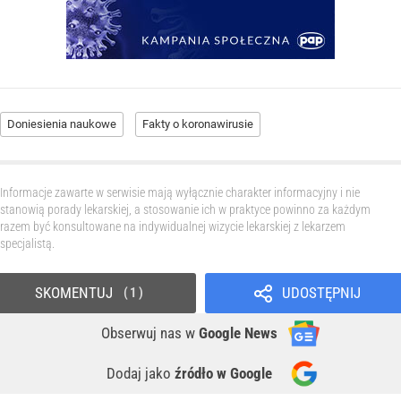
Doniesienia naukowe
Fakty o koronawirusie
Informacje zawarte w serwisie mają wyłącznie charakter informacyjny i nie
stanowią porady lekarskiej, a stosowanie ich w praktyce powinno za każdym
razem być konsultowane na indywidualnej wizycie lekarskiej z lekarzem
specjalistą.
SKOMENTUJ
UDOSTĘPNIJ
1
Obserwuj nas
w
Google News
Dodaj jako
źródło w Google