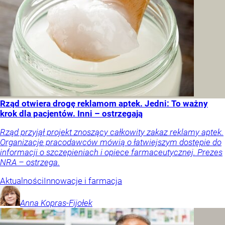
Rząd otwiera drogę reklamom aptek. Jedni: To ważny
krok dla pacjentów. Inni – ostrzegają
Rząd przyjął projekt znoszący całkowity zakaz reklamy aptek.
Organizacje pracodawców mówią o łatwiejszym dostępie do
informacji o szczepieniach i opiece farmaceutycznej. Prezes
NRA – ostrzega.
Aktualności
Innowacje i farmacja
Anna
Kopras-Fijołek