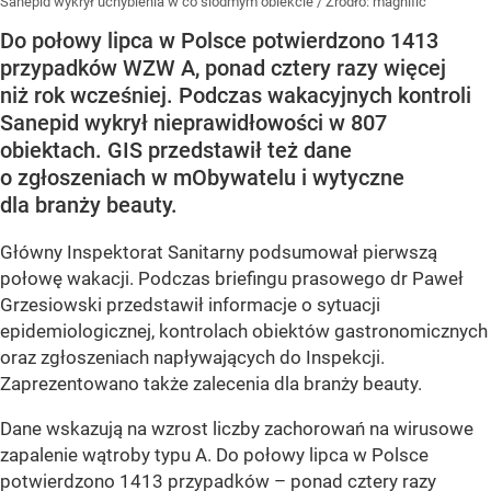
Sanepid wykrył uchybienia w co siódmym obiekcie
/ Źródło:
magnific
Do połowy lipca w Polsce potwierdzono 1413
przypadków WZW A, ponad cztery razy więcej
niż rok wcześniej. Podczas wakacyjnych kontroli
Sanepid wykrył nieprawidłowości w 807
obiektach. GIS przedstawił też dane
o zgłoszeniach w mObywatelu i wytyczne
dla branży beauty.
Główny Inspektorat Sanitarny podsumował pierwszą
połowę wakacji. Podczas briefingu prasowego dr Paweł
Grzesiowski przedstawił informacje o sytuacji
epidemiologicznej, kontrolach obiektów gastronomicznych
oraz zgłoszeniach napływających do Inspekcji.
Zaprezentowano także zalecenia dla branży beauty.
Dane wskazują na wzrost liczby zachorowań na wirusowe
zapalenie wątroby typu A. Do połowy lipca w Polsce
potwierdzono 1413 przypadków – ponad cztery razy