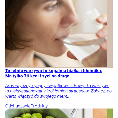
To letnie warzywo to kopalnia białka i błonnika.
Ma tylko 76 kcal i syci na długo
Aromatyczny, sycący i wyjątkowo zdrowy. To warzywo
to niekwestionowany król letnich straganów. Zobacz, co
warto włączyć do swojego menu.
Odchudzanie
Produkty