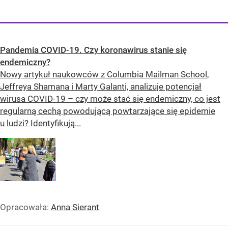
Pandemia COVID-19. Czy koronawirus stanie się
endemiczny?
Nowy artykuł naukowców z Columbia Mailman School,
Jeffreya Shamana i Marty Galanti, analizuje potencjał
wirusa COVID-19 – czy może stać się endemiczny, co jest
regularną cechą powodującą powtarzające się epidemie
u ludzi? Identyfikują...
Opracowała:
Anna Sierant