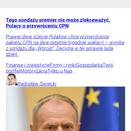
Tego sondażu premier nie może zlekceważyć.
Polacy o przywróceniu CPN
Prawie dwie trzecie Polaków chce przywrócenia
pakietu CPN na dwa ostatnie tygodnie wakacji – wynika
z sondażu dla „Wprost”. Decyzja w tej sprawie lada
dzień.
Finanse i inwestycje
Firmy i rynki
Gospodarka
Twój
portfel
Motoryzacja
Tylko u Nas
Radosław
Święcki