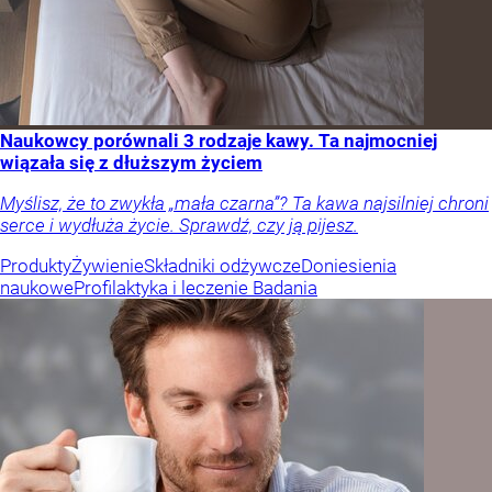
Naukowcy porównali 3 rodzaje kawy. Ta najmocniej
wiązała się z dłuższym życiem
Myślisz, że to zwykła „mała czarna”? Ta kawa najsilniej chroni
serce i wydłuża życie. Sprawdź, czy ją pijesz.
Produkty
Żywienie
Składniki odżywcze
Doniesienia
naukowe
Profilaktyka i leczenie
Badania