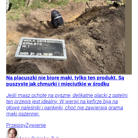
Na placuszki nie biorę mąki, tylko ten produkt. Są
puszyste jak chmurki i mięciutkie w środku
Jeśli masz ochotę na pyszne, delikatne placki z patelni,
ten przepis jest idealny. W wersji na kefirze biją na
głowę naleśniki i pankejki, choć nie zawierają grama
mąki pszennej.
Przepisy
Żywienie