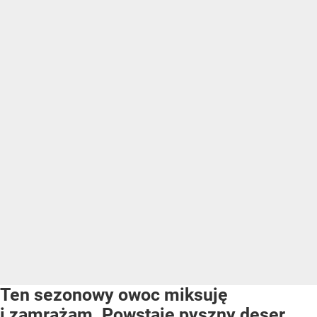
Ten sezonowy owoc miksuję
i zamrażam. Powstaje pyszny deser,