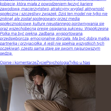
kobiecie, która miała z powodzeniem łączyć karierę
zawodową, macierzyństwo, atrakcyjny wygląd, aktywność
społeczną i szczęśliwy związek. Dziś ten model nie tylko nie
zniknął, ale został spotęgowany przez media
społecznościowe, kulturę nieustannego porównywania się
oraz wszechobecną presję osiągania sukcesu. Współczesna
Polka ma być piękna, zadbana, wysportowana,
przedsiębiorcza, emocjonalnie dojrzała. Ma być dobrą matką,
partnerką i przyjaciółką. A jeśli nie spełnia wszystkich tych
oczekiwań, często sama staje się swoim najsurowszym
sędzią.
Opinie i komentarze
Życie
Psychologia
Tylko u Nas