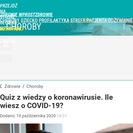
PRZEJDŹ
NA
ZDROWIE WPROST
STRONĘ
CHOROBY
DZIECKO
PROFILAKTYKA
STREFA PACJENTA
ODŻYWIANIE
GŁÓWNĄ
CHOROBY
WPROST.PL
UBSKRYBUJ
ZALOGUJ
MENU
Zdrowie
/
Choroby
Quiz z wiedzy o koronawirusie. Ile
wiesz o COVID-19?
Dodano:
19
października
2020
16:31