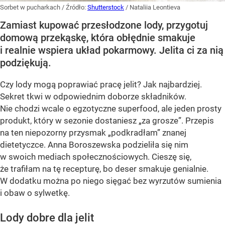
Sorbet w pucharkach
/ Źródło:
Shutterstock
/
Nataliia Leontieva
Zamiast kupować przesłodzone lody, przygotuj
domową przekąskę, która obłędnie smakuje
i realnie wspiera układ pokarmowy. Jelita ci za nią
podziękują.
Czy lody mogą poprawiać pracę jelit? Jak najbardziej.
Sekret tkwi w odpowiednim doborze składników.
Nie chodzi wcale o egzotyczne superfood, ale jeden prosty
produkt, który w sezonie dostaniesz „za grosze”. Przepis
na ten niepozorny przysmak „podkradłam” znanej
dietetyczce. Anna Boroszewska podzieliła się nim
w swoich mediach społecznościowych. Cieszę się,
że trafiłam na tę recepturę, bo deser smakuje genialnie.
W dodatku można po niego sięgać bez wyrzutów sumienia
i obaw o sylwetkę.
Lody dobre dla jelit