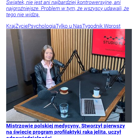
Świątek, nie jest ani najbardziej kontrowersyjne, ani
najgroźniejsze. Problem w tym, że wszyscy udawali, że
tego nie widzą.
Kraj
Życie
Psychologia
Tylko u Nas
Tygodnik Wprost
Mistrzowie polskiej medycyny. Stworzył pierwszy
na świecie program profilaktyki raka jelita, uczył
odpowiedzialności