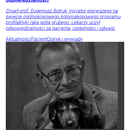
Zmarł prof. Eugeniusz Butruk, inicjator pierwszego na
świecie ogólnokrajowego kolonoskopowego programu
profilaktyki raka jelita grubego. Lekarzy uczył
odpowiedzialności za pacjenta, rzetelności i odwagi.
Aktualności
Pacjent
Opinie i wywiady