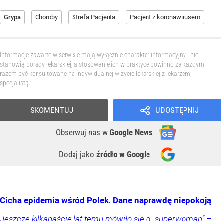
Grypa
Choroby
Strefa Pacjenta
Pacjent z koronawirusem
Informacje zawarte w serwisie mają wyłącznie charakter informacyjny i nie
stanowią porady lekarskiej, a stosowanie ich w praktyce powinno za każdym
razem być konsultowane na indywidualnej wizycie lekarskiej z lekarzem
specjalistą.
SKOMENTUJ
UDOSTĘPNIJ
Obserwuj nas
w
Google News
Dodaj jako
źródło w Google
Cicha epidemia wśród Polek. Dane naprawdę niepokoją
Jeszcze kilkanaście lat temu mówiło się o „superwoman” –