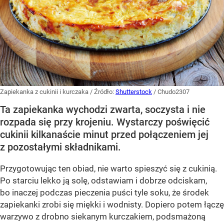
Zapiekanka z cukinii i kurczaka
/ Źródło:
Shutterstock
/
Chudo2307
Ta zapiekanka wychodzi zwarta, soczysta i nie
rozpada się przy krojeniu. Wystarczy poświęcić
cukinii kilkanaście minut przed połączeniem jej
z pozostałymi składnikami.
Przygotowując ten obiad, nie warto spieszyć się z cukinią.
Po starciu lekko ją solę, odstawiam i dobrze odciskam,
bo inaczej podczas pieczenia puści tyle soku, że środek
zapiekanki zrobi się miękki i wodnisty. Dopiero potem łączę
warzywo z drobno siekanym kurczakiem, podsmażoną