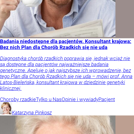
Badania niedostępne dla pacjentów. Konsultant krajowa:
Bez nich Plan dla Chorób Rzadkich się nie uda
Diagnostyka chorób rzadkich poprawia się, jednak wciąż nie
są dostępne dla pacjentów najważniejsze badania
genetyczne. Apeluję o jak najszybsze ich wprowadzenie, bez
tego Plan dla Chorób Rzadkich się nie uda – mówi prof. Anna
Latos-Bieleńska, konsultant krajowa w dziedzinie genetyki
klinicznej.
Choroby rzadkie
Tylko u Nas
Opinie i wywiady
Pacjent
Katarzyna
Pinkosz