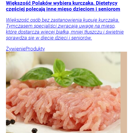
Większość Polaków wybiera kurczaka. Dietetycy
częściej polecają inne mięso dzieciom i seniorom
Większość osób bez zastanowienia kupuje kurczaka.
Tymczasem specjaliści zwracają uwagę na mięso,
które dostarcza więcej białka, mniej tłuszczu i świetnie
sprawdza się w diecie dzieci i seniorów.
Żywienie
Produkty