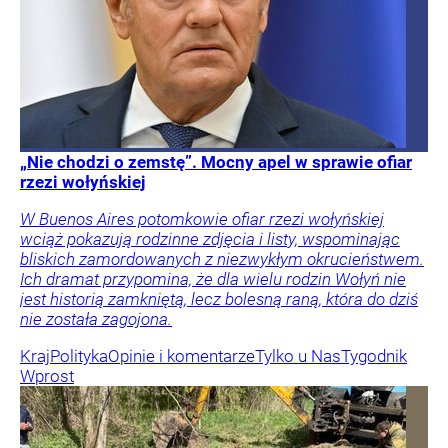
„Nie chodzi o zemstę”. Mocny apel w sprawie ofiar
rzezi wołyńskiej
W Buenos Aires potomkowie ofiar rzezi wołyńskiej
wciąż pokazują rodzinne zdjęcia i listy, wspominając
bliskich zamordowanych z niezwykłym okrucieństwem.
Ich dramat przypomina, że dla wielu rodzin Wołyń nie
jest historią zamkniętą, lecz bolesną raną, która do dziś
nie została zagojona.
Kraj
Polityka
Opinie i komentarze
Tylko u Nas
Tygodnik
Wprost