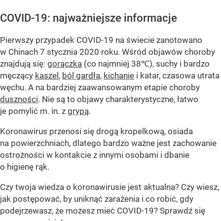
COVID-19: najważniejsze informacje
Pierwszy przypadek COVID-19 na świecie zanotowano
w Chinach 7 stycznia 2020 roku. Wśród objawów choroby
znajdują się:
gorączka
(co najmniej 38℃), suchy i bardzo
męczący
kaszel
,
ból gardła
,
kichanie
i katar, czasowa utrata
węchu. A na bardziej zaawansowanym etapie choroby
duszności
. Nie są to objawy charakterystyczne, łatwo
je pomylić m. in. z
grypą
.
Koronawirus przenosi się drogą kropelkową, osiada
na powierzchniach, dlatego bardzo ważne jest zachowanie
ostrożności w kontakcie z innymi osobami i dbanie
o higienę rąk.
Czy twoja wiedza o koronawirusie jest aktualna? Czy wiesz,
jak postępować, by uniknąć zarażenia i co robić, gdy
podejrzewasz, że możesz mieć COVID-19? Sprawdź się