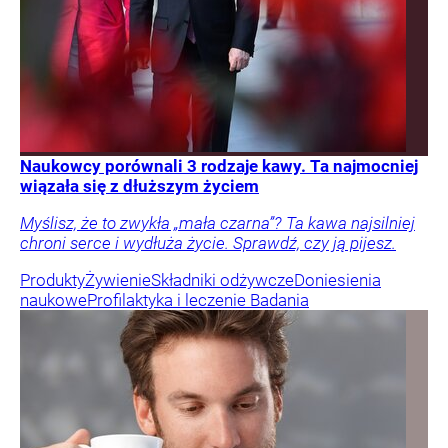
Naukowcy porównali 3 rodzaje kawy. Ta najmocniej
wiązała się z dłuższym życiem
Myślisz, że to zwykła „mała czarna”? Ta kawa najsilniej
chroni serce i wydłuża życie. Sprawdź, czy ją pijesz.
Produkty
Żywienie
Składniki odżywcze
Doniesienia
naukowe
Profilaktyka i leczenie
Badania