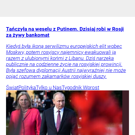
Tańczyła na weselu z Putinem. Dzisiaj robi w Rosji
za żywy bankomat
Kiedyś była ikoną serwilizmu europejskich elit wobec
Moskwy, potem rosyjscy najemnicy ewakuowali ją
razem z ulubionymi końmi z Libanu. Dziś narzeka
publicznie na codzienne życie na rosyjskiej prowincji.
Była szefowa dyplomacji Austrii najwyraźniej nie może
pojąć rozumem zakamarków rosyjskiej duszy.
Świat
Polityka
Tylko u Nas
Tygodnik Wprost