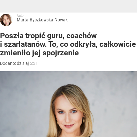
Autor:
Marta Byczkowska-Nowak
Poszła tropić guru, coachów
i szarlatanów. To, co odkryła, całkowicie
zmieniło jej spojrzenie
Dodano:
dzisiaj
5:31