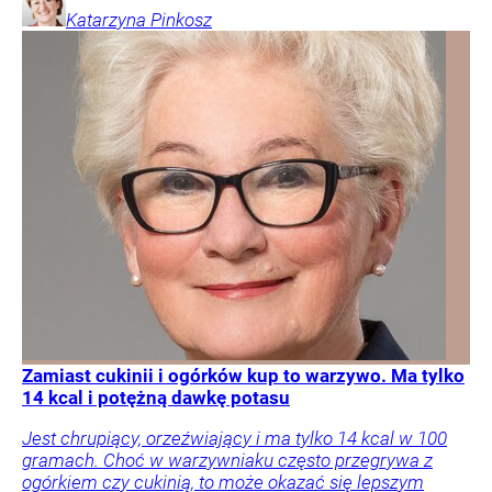
Katarzyna
Pinkosz
Zamiast cukinii i ogórków kup to warzywo. Ma tylko
14 kcal i potężną dawkę potasu
Jest chrupiący, orzeźwiający i ma tylko 14 kcal w 100
gramach. Choć w warzywniaku często przegrywa z
ogórkiem czy cukinią, to może okazać się lepszym