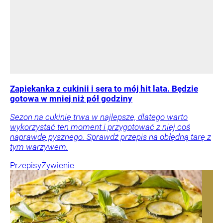
Zapiekanka z cukinii i sera to mój hit lata. Będzie
gotowa w mniej niż pół godziny
Sezon na cukinię trwa w najlepsze, dlatego warto
wykorzystać ten moment i przygotować z niej coś
naprawdę pysznego. Sprawdź przepis na obłędną tarę z
tym warzywem.
Przepisy
Żywienie