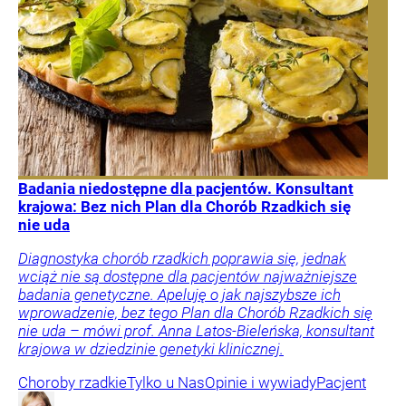
Badania niedostępne dla pacjentów. Konsultant
krajowa: Bez nich Plan dla Chorób Rzadkich się
nie uda
Diagnostyka chorób rzadkich poprawia się, jednak
wciąż nie są dostępne dla pacjentów najważniejsze
badania genetyczne. Apeluję o jak najszybsze ich
wprowadzenie, bez tego Plan dla Chorób Rzadkich się
nie uda – mówi prof. Anna Latos-Bieleńska, konsultant
krajowa w dziedzinie genetyki klinicznej.
Choroby rzadkie
Tylko u Nas
Opinie i wywiady
Pacjent