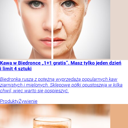
Kawa w Biedronce „1+1 gratis”. Masz tylko jeden dzień
i limit 4 sztuki
Biedronka rusza z potężną wyprzedażą popularnych kaw
ziarnistych i mielonych. Sklepowe półki opustoszeją w kilka
chwil, więc warto się pospieszyć.
Produkty
Żywienie