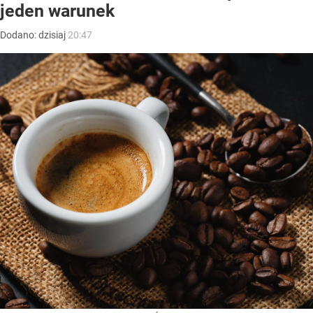
jeden warunek
Dodano:
dzisiaj
20:47