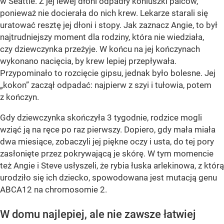
w Seattle. Z jej lewej dłoni odpadły koniuszki palców,
ponieważ nie docierała do nich krew. Lekarze starali się
uratować resztę jej dłoni i stopy. Jak zaznacz Angie, to był
najtrudniejszy moment dla rodziny, która nie wiedziała,
czy dziewczynka przeżyje. W końcu na jej kończynach
wykonano nacięcia, by krew lepiej przepływała.
Przypominało to rozcięcie gipsu, jednak było bolesne. Jej
„kokon” zaczął odpadać: najpierw z szyi i tułowia, potem
z kończyn.
Gdy dziewczynka skończyła 3 tygodnie, rodzice mogli
wziąć ją na ręce po raz pierwszy. Dopiero, gdy mała miała
dwa miesiące, zobaczyli jej piękne oczy i usta, do tej pory
zasłonięte przez pokrywającą je skórę. W tym momencie
też Angie i Steve usłyszeli, że rybia łuska arlekinowa, z którą
urodziło się ich dziecko, spowodowana jest mutacją genu
ABCA12 na chromosomie 2.
W domu najlepiej, ale nie zawsze łatwiej