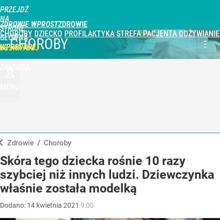
PRZEJDŹ
NA
ZDROWIE WPROST
STRONĘ
CHOROBY
DZIECKO
PROFILAKTYKA
STREFA PACJENTA
ODŻYWIANIE
GŁÓWNĄ
CHOROBY
WPROST.PL
UBSKRYBUJ
ZALOGUJ
MENU
Zdrowie
/
Choroby
Skóra tego dziecka rośnie 10 razy
szybciej niż innych ludzi. Dziewczynka
właśnie została modelką
Dodano:
14
kwietnia
2021
9:00