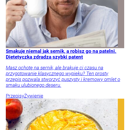
Smakuje niemal jak sernik, a robisz go na patelni.
Dietetyczka zdradza szybki patent
Masz ochotę na sernik, ale brakuje ci czasu na
przygotowanie klasycznego wypieku? Ten prosty
przepis pozwala stworzyć puszysty i kremowy omlet o
smaku ulubionego deseru.
Przepisy
Żywienie