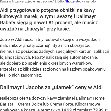
Kawa w filiżance, zdjęcie ilustracyjne
/ Źródło:
Shutterstock
/
nerudol
Aldi przygotowało potężne obniżki na kawy
kultowych marek, w tym Lavazzę i Dallmayr.
Rabaty sięgają nawet 81 procent, ale musisz
uważać na „haczyki” przy kasie.
Jutro w Aldi rusza istny festiwal okazji dla wszystkich
miłośników „małej czarnej”. By z nich skorzystać,
nie musisz posiadać żadnych specjalnych kart ani aplikacji
lojalnościowych. Rabaty naliczają się automatycznie,
ale dopiero po spełnieniu określonych warunków.
Przepłacisz kilkadziesiąt złotych na każdym opakowaniu,
jeśli o nich zapomnisz.
Dallmayr i Jacobs za „ułamek” ceny w Aldi
Najlepsza oferta dotyczy kawy ziarnistej Dallmayr Home
Barista – Crema Dolce lub Crema Forte. Kilogramowe
opakowanie kosztuje teraz tylko 14,99 zł zamiast 79,99 zł.