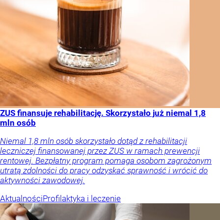
ZUS finansuje rehabilitację. Skorzystało już niemal 1,8
mln osób
Niemal 1,8 mln osób skorzystało dotąd z rehabilitacji
leczniczej finansowanej przez ZUS w ramach prewencji
rentowej. Bezpłatny program pomaga osobom zagrożonym
utratą zdolności do pracy odzyskać sprawność i wrócić do
aktywności zawodowej.
Aktualności
Profilaktyka i leczenie