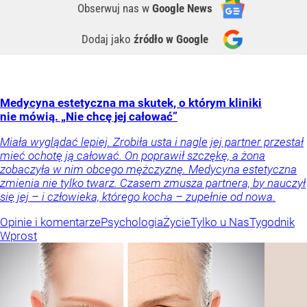
Obserwuj nas
w
Google News
Dodaj jako
źródło w Google
Medycyna estetyczna ma skutek, o którym kliniki
nie mówią. „Nie chcę jej całować”
Miała wyglądać lepiej. Zrobiła usta i nagle jej partner przestał
mieć ochotę ją całować. On poprawił szczękę, a żona
zobaczyła w nim obcego mężczyznę. Medycyna estetyczna
zmienia nie tylko twarz. Czasem zmusza partnera, by nauczył
się jej – i człowieka, którego kocha – zupełnie od nowa.
Opinie i komentarze
Psychologia
Życie
Tylko u Nas
Tygodnik
Wprost