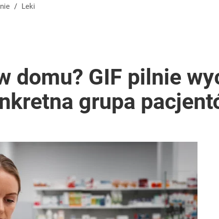
nie
/
Leki
w domu? GIF pilnie wyc
onkretna grupa pacjen