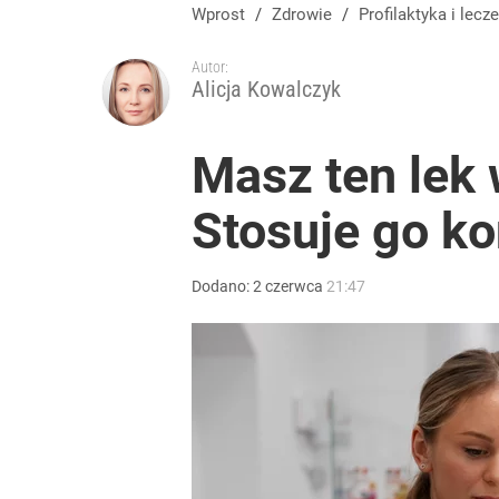
Wprost
/
Zdrowie
/
Profilaktyka
i lecze
Autor:
Alicja Kowalczyk
Masz ten lek 
Stosuje go k
Dodano:
2
czerwca
21:47