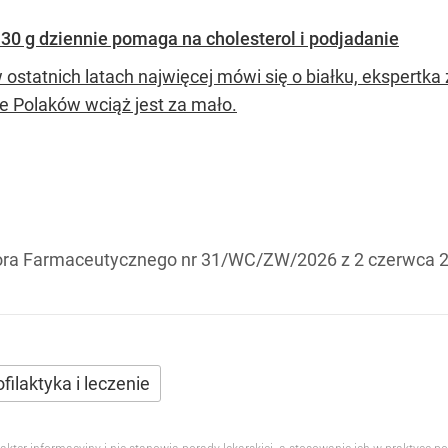
 30 g dziennie pomaga na cholesterol i podjadanie
 ostatnich latach najwięcej mówi się o białku, ekspertka
ie Polaków wciąż jest za mało.
ora Farmaceutycznego nr 31/WC/ZW/2026 z 2 czerwca 2
ofilaktyka i leczenie