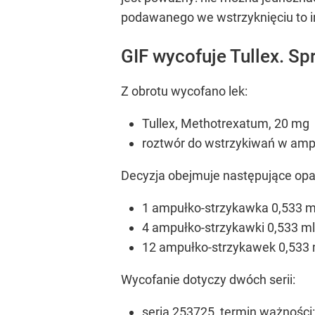
podawanego we wstrzyknięciu to in
GIF wycofuje Tullex. Sp
Z obrotu wycofano lek:
Tullex, Methotrexatum, 20 mg
roztwór do wstrzykiwań w amp
Decyzja obejmuje następujące op
1 ampułko-strzykawka 0,533 m
4 ampułko-strzykawki 0,533 m
12 ampułko-strzykawek 0,533 
Wycofanie dotyczy dwóch serii:
seria 253725, termin ważności: