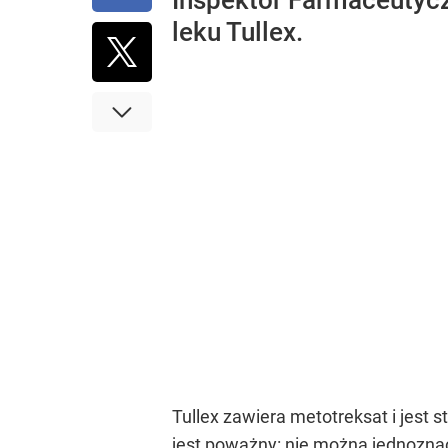
Inspektor Farmaceutycz
leku Tullex.
Tullex zawiera metotreksat i jest
jest poważny: nie można jednoznac