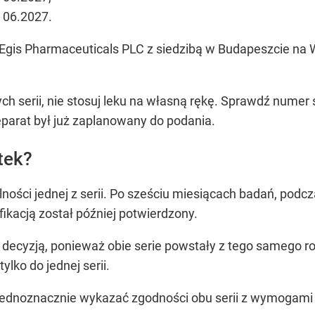
: 06.2027.
Egis Pharmaceuticals PLC z siedzibą w Budapeszcie na
ch serii, nie stosuj leku na własną rękę. Sprawdź numer 
eparat był już zaplanowany do podania.
tek?
lności jednej z serii. Po sześciu miesiącach badań, pod
ikacją został później potwierdzony.
a decyzją, ponieważ obie serie powstały z tego samego ro
lko do jednej serii.
 jednoznacznie wykazać zgodności obu serii z wymogami 