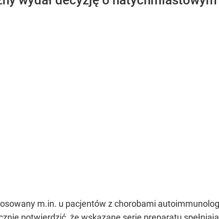
ny wydał decyzję o natychmiastowym w
 stosowany m.in. u pacjentów z chorobami autoimmunolog
znie potwierdzić, że wskazane serie preparatu spełniaj