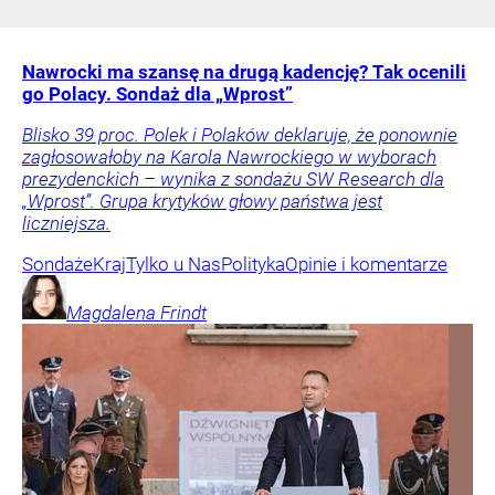
Nawrocki ma szansę na drugą kadencję? Tak ocenili
go Polacy. Sondaż dla „Wprost”
Blisko 39 proc. Polek i Polaków deklaruje, że ponownie
zagłosowałoby na Karola Nawrockiego w wyborach
prezydenckich – wynika z sondażu SW Research dla
„Wprost”. Grupa krytyków głowy państwa jest
liczniejsza.
Sondaże
Kraj
Tylko u Nas
Polityka
Opinie i komentarze
Magdalena
Frindt