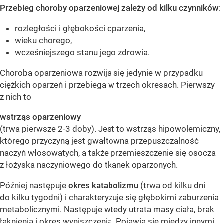
Przebieg choroby oparzeniowej zależy od kilku czynników
:
rozległości i głębokości oparzenia,
wieku chorego,
wcześniejszego stanu jego zdrowia.
Choroba oparzeniowa rozwija się jedynie w przypadku
ciężkich oparzeń i przebiega w trzech okresach. Pierwszy
z nich to
wstrząs oparzeniowy
(trwa pierwsze 2-3 doby). Jest to wstrząs hipowolemiczny,
którego przyczyną jest gwałtowna przepuszczalność
naczyń włosowatych, a także przemieszczenie się osocza
z łożyska naczyniowego do tkanek oparzonych.
Później następuje
okres katabolizmu
(trwa od kilku dni
do kilku tygodni) i charakteryzuje się głębokimi zaburzenia
metabolicznymi. Następuje wtedy utrata masy ciała, brak
łaknienia i okres wyniszczenia. Pojawia się między innymi