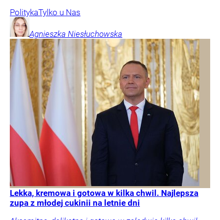
Polityka
Tylko u Nas
Agnieszka
Niesłuchowska
Lekka, kremowa i gotowa w kilka chwil. Najlepsza
zupa z młodej cukinii na letnie dni