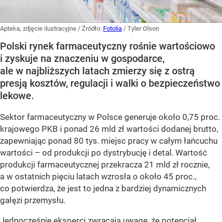
Apteka, zdjęcie ilustracyjne
/ Źródło:
Fotolia
/
Tyler Olson
Polski rynek farmaceutyczny rośnie wartościowo
i zyskuje na znaczeniu w gospodarce,
ale w najbliższych latach zmierzy się z ostrą
presją kosztów, regulacji i walki o bezpieczeństwo
lekowe.
Sektor farmaceutyczny w Polsce generuje około 0,75 proc.
krajowego PKB i ponad 26 mld zł wartości dodanej brutto,
zapewniając ponad 80 tys. miejsc pracy w całym łańcuchu
wartości – od produkcji po dystrybucję i detal. Wartość
produkcji farmaceutycznej przekracza 21 mld zł rocznie,
a w ostatnich pięciu latach wzrosła o około 45 proc.,
co potwierdza, że jest to jedna z bardziej dynamicznych
gałęzi przemysłu.
Jednocześnie eksperci zwracają uwagę, że potencjał