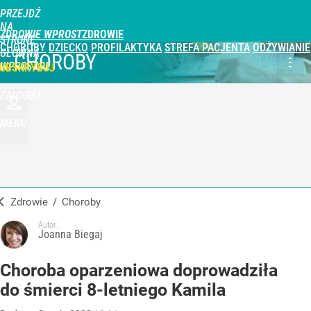
PRZEJDŹ
NA
ZDROWIE WPROST
STRONĘ
CHOROBY
DZIECKO
PROFILAKTYKA
STREFA PACJENTA
ODŻYWIANIE
GŁÓWNĄ
CHOROBY
WPROST.PL
UBSKRYBUJ
ZALOGUJ
MENU
Zdrowie
/
Choroby
Autor:
Joanna Biegaj
Choroba oparzeniowa doprowadziła
do śmierci 8-letniego Kamila