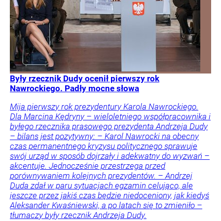
Były rzecznik Dudy ocenił pierwszy rok
Nawrockiego. Padły mocne słowa
Mija pierwszy rok prezydentury Karola Nawrockiego.
Dla Marcina Kędryny – wieloletniego współpracownika i
byłego rzecznika prasowego prezydenta Andrzeja Dudy
– bilans jest pozytywny: – Karol Nawrocki na obecny
czas permanentnego kryzysu politycznego sprawuje
swój urząd w sposób dojrzały i adekwatny do wyzwań –
akcentuje. Jednocześnie przestrzega przed
porównywaniem kolejnych prezydentów. – Andrzej
Duda zdał w paru sytuacjach egzamin celująco, ale
jeszcze przez jakiś czas będzie niedoceniony, jak kiedyś
Aleksander Kwaśniewski, a po latach się to zmieniło –
tłumaczy były rzecznik Andrzeja Dudy.