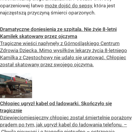
oparzeniowej łatwo
może dojść do sepsy
, która jest
najczęstszą przyczyną śmierci oparzonych.
Dramatyczne doniesienia ze szpitala. Nie żyje 8-letni
Kamilek skatowany przez ojczyma
Tragiczne wieści napłynęły z Górnośląskiego Centrum
Zdrowia Dziecka. Mimo wysiłków lekarzy życia 8-letniego
Kamilka z Częstochowy nie udało się uratować. Chłopiec
został skatowany przez swojego ojczyma.
Chłopiec ugryzł kabel od ładowarki. Skończyło się
tragicznie
Dziewięciomiesięczny chłopiec został śmiertelnie porażony
prądem po tym, jak ugryzł kabel do ładowania telefonu. –
Chwila nieuwagi i o tragedię nietrudno – ostrzegają