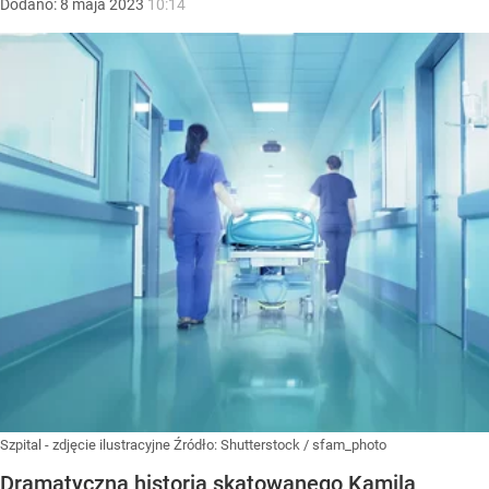
Dodano:
8
maja
2023
10:14
Szpital - zdjęcie ilustracyjne
Źródło:
Shutterstock
/
sfam_photo
Dramatyczna historia skatowanego Kamila