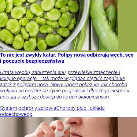
To nie jest zwykły katar. Polipy nosa odbierają węch, sen
i poczucie bezpieczeństwa
Utrata węchu, zaburzenia snu, przewlekłe zmęczenie i
kolejne operacje – tak może wyglądać ciężkie zapalenie
zatok z polipami nosa. Nowy raport pokazuje, jak choroba
wpływa na codzienne życie pacjentów i dlaczego eksperci
apelują o szybszy dostęp do terapii biologicznych.
System ochrony zdrowia
Choroby płuc i układu
oddechowego