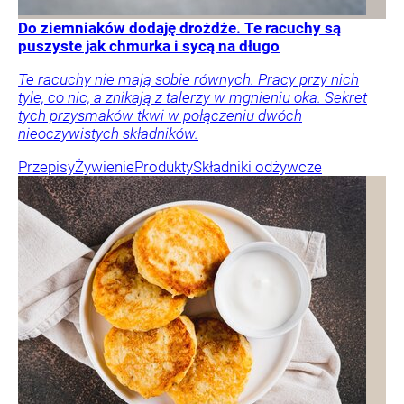
Do ziemniaków dodaję drożdże. Te racuchy są
puszyste jak chmurka i sycą na długo
Te racuchy nie mają sobie równych. Pracy przy nich
tyle, co nic, a znikają z talerzy w mgnieniu oka. Sekret
tych przysmaków tkwi w połączeniu dwóch
nieoczywistych składników.
Przepisy
Żywienie
Produkty
Składniki odżywcze