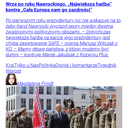
Wrze po roku Nawrockiego. „Największa hańba”
kontra „Cała Europa nam go zazdrości”
Po pierwszym roku prezydentury nic nie wskazuje na to,
żeby Karol Nawrocki wyciszył spory między dwoma
zwaśnionymi politycznymi obozami. – Dotychczas
największą hańbą na karcie jego prezydentury jest
chyba zawetowanie SAFE – ocenia Mariusz Witczak z
KO. – Mamy głowę państwa, z której możemy być
dumni – kontruje Marek Jakubiak z Rozwoju Plus.
Kraj
Tylko u Nas
Polityka
Opinie i komentarze
Tygodnik
Wprost
Magdalena
Frindt