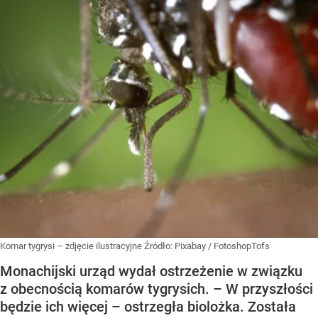
Komar tygrysi – zdjęcie ilustracyjne
Źródło:
Pixabay
/
FotoshopTofs
Monachijski urząd wydał ostrzeżenie w związku
z obecnością komarów tygrysich. – W przyszłości
będzie ich więcej – ostrzegła biolożka. Została