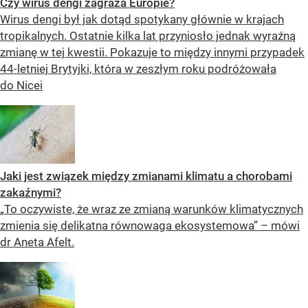
Czy wirus dengi zagraża Europie?
Wirus dengi był jak dotąd spotykany głównie w krajach
tropikalnych. Ostatnie kilka lat przyniosło jednak wyraźną
zmianę w tej kwestii. Pokazuje to między innymi przypadek
44-letniej Brytyjki, która w zeszłym roku podróżowała
do Nicei
Jaki jest związek między zmianami klimatu a chorobami
zakaźnymi?
„To oczywiste, że wraz ze zmianą warunków klimatycznych
zmienia się delikatna równowaga ekosystemowa” – mówi
dr Aneta Afelt.