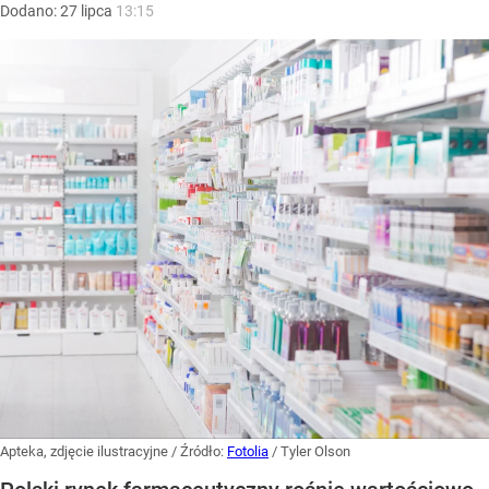
Dodano:
27
lipca
13:15
Apteka, zdjęcie ilustracyjne
/ Źródło:
Fotolia
/
Tyler Olson