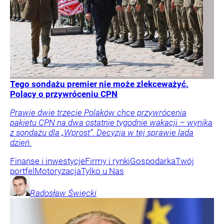
Tego sondażu premier nie może zlekceważyć.
Polacy o przywróceniu CPN
Prawie dwie trzecie Polaków chce przywrócenia
pakietu CPN na dwa ostatnie tygodnie wakacji – wynika
z sondażu dla „Wprost”. Decyzja w tej sprawie lada
dzień.
Finanse i inwestycje
Firmy i rynki
Gospodarka
Twój
portfel
Motoryzacja
Tylko u Nas
Radosław
Święcki