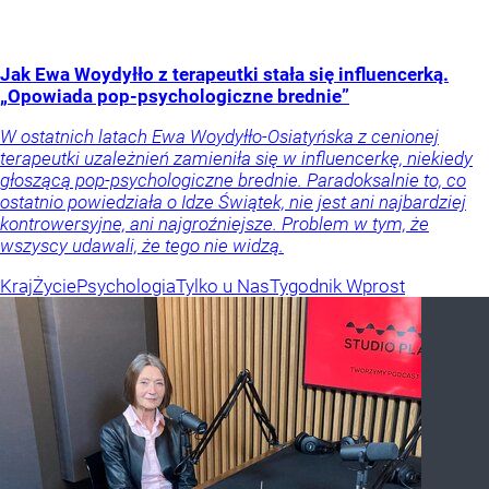
Jak Ewa Woydyłło z terapeutki stała się influencerką.
„Opowiada pop-psychologiczne brednie”
W ostatnich latach Ewa Woydyłło-Osiatyńska z cenionej
terapeutki uzależnień zamieniła się w influencerkę, niekiedy
głoszącą pop-psychologiczne brednie. Paradoksalnie to, co
ostatnio powiedziała o Idze Świątek, nie jest ani najbardziej
kontrowersyjne, ani najgroźniejsze. Problem w tym, że
wszyscy udawali, że tego nie widzą.
Kraj
Życie
Psychologia
Tylko u Nas
Tygodnik Wprost