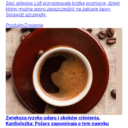
Sieć sklepów Lidl przygotowała krótką promocję, dzięki
której można sporo zaoszczędzić na zakupie kawy.
Sprawdź szczegóły.
Produkty
Żywienie
Zwiększa ryzyko udaru i skoków ciśnienia.
Kardiolożka: Polacy zapominają o tym nawyku