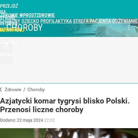
PRZEJDŹ
NA
ZDROWIE WPROST
STRONĘ
CHOROBY
DZIECKO
PROFILAKTYKA
STREFA PACJENTA
ODŻYWIANIE
GŁÓWNĄ
CHOROBY
WPROST.PL
UBSKRYBUJ
ZALOGUJ
MENU
Zdrowie
/
Choroby
Azjatycki komar tygrysi blisko Polski.
Przenosi liczne choroby
Dodano:
22
maja
2024
22:02