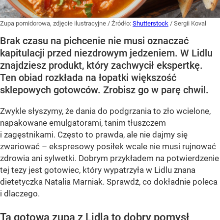
Zupa pomidorowa, zdjęcie ilustracyjne
/ Źródło:
Shutterstock
/
Sergii Koval
Brak czasu na pichcenie nie musi oznaczać
kapitulacji przed niezdrowym jedzeniem. W Lidlu
znajdziesz produkt, który zachwycił ekspertkę.
Ten obiad rozkłada na łopatki większość
sklepowych gotowców. Zrobisz go w parę chwil.
Zwykle słyszymy, że dania do podgrzania to zło wcielone,
napakowane emulgatorami, tanim tłuszczem
i zagęstnikami. Często to prawda, ale nie dajmy się
zwariować – ekspresowy posiłek wcale nie musi rujnować
zdrowia ani sylwetki. Dobrym przykładem na potwierdzenie
tej tezy jest gotowiec, który wypatrzyła w Lidlu znana
dietetyczka Natalia Marniak. Sprawdź, co dokładnie poleca
i dlaczego.
Ta gotowa zupa z Lidla to dobry pomysł