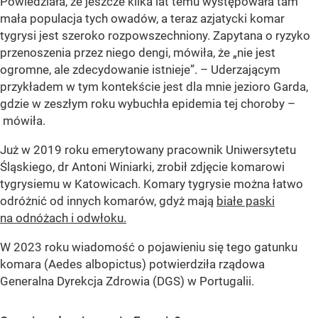
Powiedziała, że jeszcze kilka lat temu występowała tam
mała populacja tych owadów, a teraz azjatycki komar
tygrysi jest szeroko rozpowszechniony. Zapytana o ryzyko
przenoszenia przez niego dengi, mówiła, że „nie jest
ogromne, ale zdecydowanie istnieje”. – Uderzającym
przykładem w tym kontekście jest dla mnie jezioro Garda,
gdzie w zeszłym roku wybuchła epidemia tej choroby –
mówiła.
Już w 2019 roku emerytowany pracownik Uniwersytetu
Śląskiego, dr Antoni Winiarki, zrobił zdjęcie komarowi
tygrysiemu w Katowicach. Komary tygrysie można łatwo
odróżnić od innych komarów, gdyż mają
białe paski
na odnóżach i odwłoku.
W 2023 roku wiadomość o pojawieniu się tego gatunku
komara (Aedes albopictus) potwierdziła rządowa
Generalna Dyrekcja Zdrowia (DGS) w Portugalii.