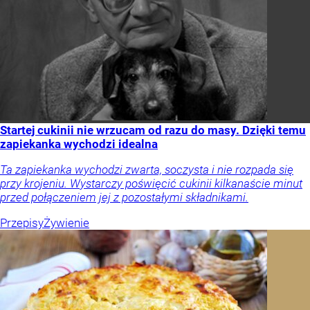
Startej cukinii nie wrzucam od razu do masy. Dzięki temu
zapiekanka wychodzi idealna
Ta zapiekanka wychodzi zwarta, soczysta i nie rozpada się
przy krojeniu. Wystarczy poświęcić cukinii kilkanaście minut
przed połączeniem jej z pozostałymi składnikami.
Przepisy
Żywienie