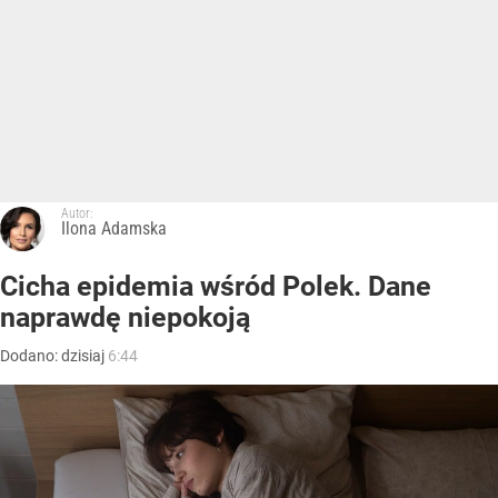
Autor:
Ilona Adamska
Cicha epidemia wśród Polek. Dane
naprawdę niepokoją
Dodano:
dzisiaj
6:44