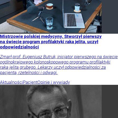
Mistrzowie polskiej medycyny. Stworzył pierwszy
na świecie program profilaktyki raka jelita, uczył
odpowiedzialności
Zmarł prof. Eugeniusz Butruk, inicjator pierwszego na świecie
ogólnokrajowego kolonoskopowego programu profilaktyki
raka jelita grubego. Lekarzy uczył odpowiedzialności za
pacjenta, rzetelności i odwagi.
Aktualności
Pacjent
Opinie i wywiady