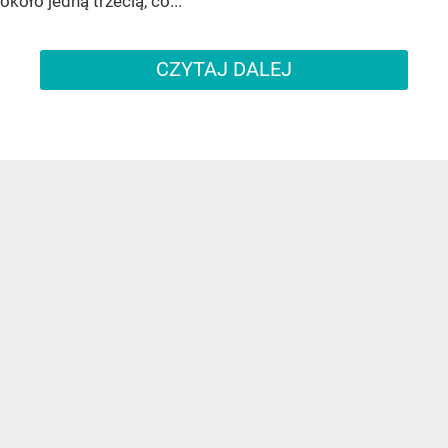
około jedną trzecią, co...
CZYTAJ DALEJ