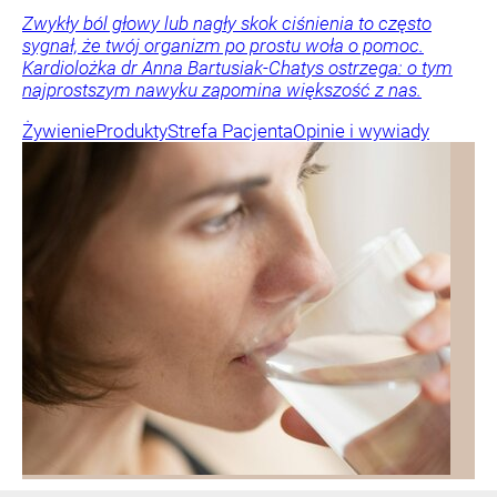
Zwykły ból głowy lub nagły skok ciśnienia to często
sygnał, że twój organizm po prostu woła o pomoc.
Kardiolożka dr Anna Bartusiak-Chatys ostrzega: o tym
najprostszym nawyku zapomina większość z nas.
Żywienie
Produkty
Strefa Pacjenta
Opinie i wywiady