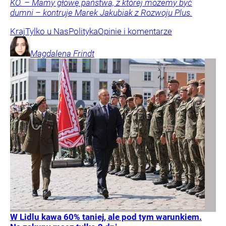
KO. – Mamy głowę państwa, z której możemy być
dumni – kontruje Marek Jakubiak z Rozwoju Plus.
Kraj
Tylko u Nas
Polityka
Opinie i komentarze
Magdalena
Frindt
W Lidlu kawa 60% taniej, ale pod tym warunkiem.