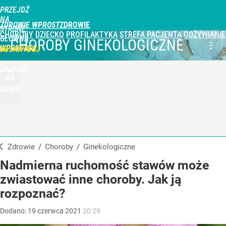
PRZEJDŹ
NA
ZDROWIE WPROST
STRONĘ
CHOROBY
DZIECKO
PROFILAKTYKA
STREFA PACJENTA
ODŻYWIANIE
GŁÓWNĄ
CHOROBY GINEKOLOGICZNE
WPROST.PL
UBSKRYBUJ
ZALOGUJ
MENU
Zdrowie
/
Choroby
/
ginekologiczne
Nadmierna ruchomość stawów może
zwiastować inne choroby. Jak ją
rozpoznać?
Dodano:
19
czerwca
2021
20:29