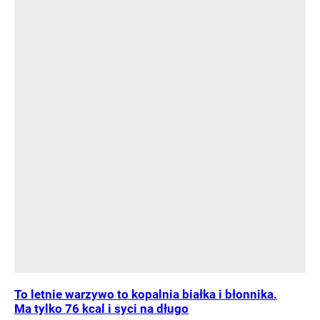
To letnie warzywo to kopalnia białka i błonnika.
Ma tylko 76 kcal i syci na długo