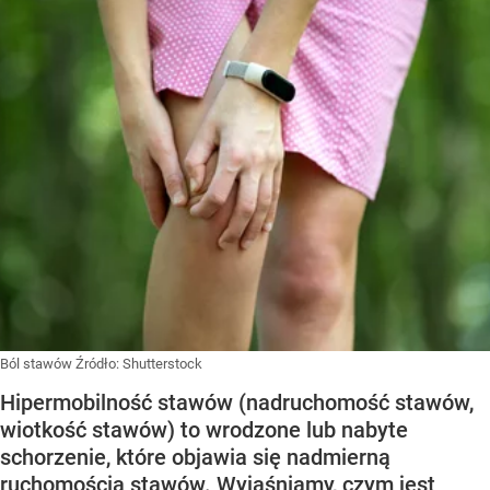
Ból stawów
Źródło:
Shutterstock
Hipermobilność stawów (nadruchomość stawów,
wiotkość stawów) to wrodzone lub nabyte
schorzenie, które objawia się nadmierną
ruchomością stawów. Wyjaśniamy, czym jest