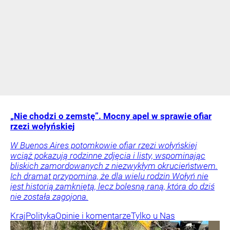
„Nie chodzi o zemstę”. Mocny apel w sprawie ofiar
rzezi wołyńskiej
W Buenos Aires potomkowie ofiar rzezi wołyńskiej
wciąż pokazują rodzinne zdjęcia i listy, wspominając
bliskich zamordowanych z niezwykłym okrucieństwem.
Ich dramat przypomina, że dla wielu rodzin Wołyń nie
jest historią zamkniętą, lecz bolesną raną, która do dziś
nie została zagojona.
Kraj
Polityka
Opinie i komentarze
Tylko u Nas