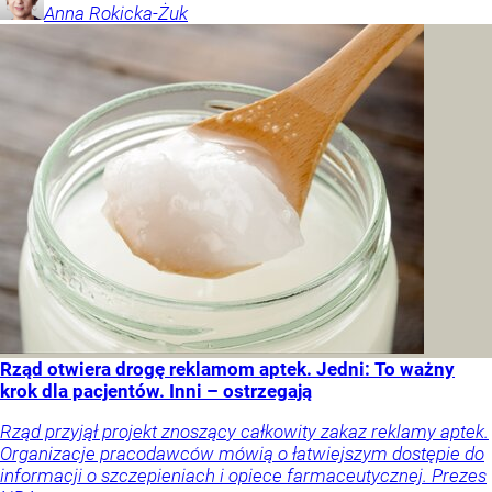
Anna
Rokicka-Żuk
Rząd otwiera drogę reklamom aptek. Jedni: To ważny
krok dla pacjentów. Inni – ostrzegają
Rząd przyjął projekt znoszący całkowity zakaz reklamy aptek.
Organizacje pracodawców mówią o łatwiejszym dostępie do
informacji o szczepieniach i opiece farmaceutycznej. Prezes