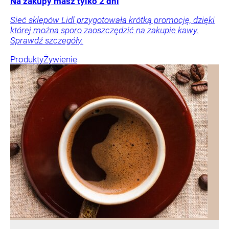
Na zakupy masz tylko 2 dni
Sieć sklepów Lidl przygotowała krótką promocję, dzięki
której można sporo zaoszczędzić na zakupie kawy.
Sprawdź szczegóły.
Produkty
Żywienie