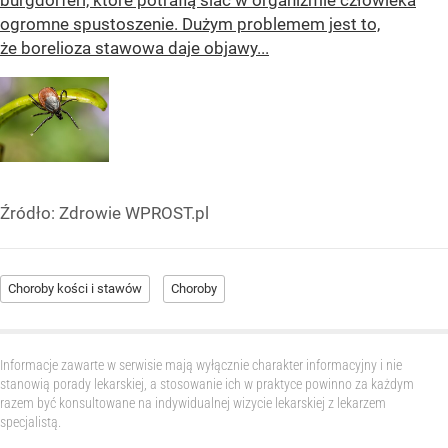
ogromne spustoszenie. Dużym problemem jest to,
że borelioza stawowa daje objawy...
Źródło:
Zdrowie WPROST.pl
Choroby kości i stawów
Choroby
Informacje zawarte w serwisie mają wyłącznie charakter informacyjny i nie
stanowią porady lekarskiej, a stosowanie ich w praktyce powinno za każdym
razem być konsultowane na indywidualnej wizycie lekarskiej z lekarzem
specjalistą.