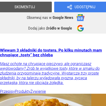
SKOMENTUJ
UDOSTĘPNIJ
Obserwuj nas
w
Google News
Dodaj jako
źródło w Google
Wlewam 3 składniki do tostera. Po kilku minutach mam
chrupiące „tosty” bez chleba
Masz ochotę na chrupiące pieczywo, ale ograniczasz
węglowodany? Zrób te wyjątkowe tosty, które w smaku do
złudzenia przypominają tradycyjne. Wystarczą trzy proste
składniki, by na talerzu wylądowała pyszna, sycąca
przekąska, która nie obciąża żołądka.
Przepisy
Produkty
Żywienie