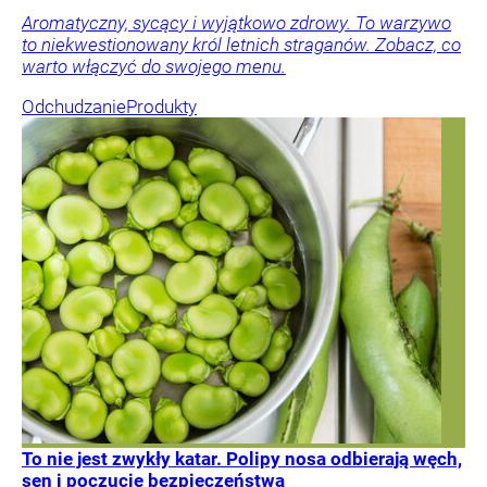
Aromatyczny, sycący i wyjątkowo zdrowy. To warzywo
to niekwestionowany król letnich straganów. Zobacz, co
warto włączyć do swojego menu.
Odchudzanie
Produkty
To nie jest zwykły katar. Polipy nosa odbierają węch,
sen i poczucie bezpieczeństwa