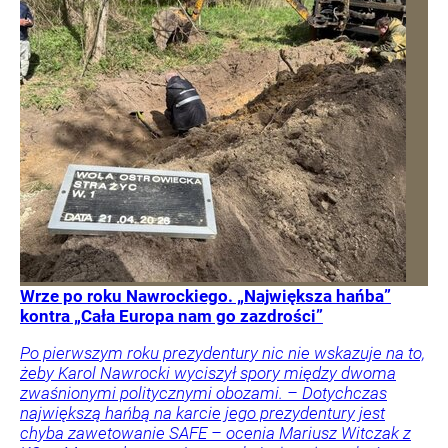
Wrze po roku Nawrockiego. „Największa hańba”
kontra „Cała Europa nam go zazdrości”
Po pierwszym roku prezydentury nic nie wskazuje na to,
żeby Karol Nawrocki wyciszył spory między dwoma
zwaśnionymi politycznymi obozami. – Dotychczas
największą hańbą na karcie jego prezydentury jest
chyba zawetowanie SAFE – ocenia Mariusz Witczak z