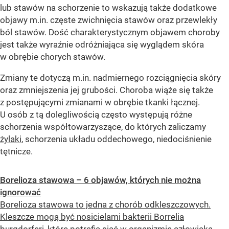
lub stawów na schorzenie to wskazują także dodatkowe
objawy m.in. częste zwichnięcia stawów oraz przewlekły
ból stawów. Dość charakterystycznym objawem choroby
jest także wyraźnie odróżniająca się wyglądem skóra
w obrębie chorych stawów.
Zmiany te dotyczą m.in. nadmiernego rozciągnięcia skóry
oraz zmniejszenia jej grubości. Choroba wiąże się także
z postępującymi zmianami w obrębie tkanki łącznej.
U osób z tą dolegliwością często występują różne
schorzenia współtowarzyszące, do których zaliczamy
żylaki
, schorzenia układu oddechowego, niedociśnienie
tętnicze.
Borelioza stawowa – 6 objawów, których nie można
ignorować
Borelioza stawowa to jedna z chorób odkleszczowych.
Kleszcze mogą być nosicielami bakterii Borrelia
burgdorferi, które potrafią siać w organizmie człowieka