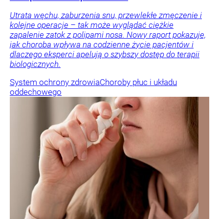
Utrata węchu, zaburzenia snu, przewlekłe zmęczenie i
kolejne operacje – tak może wyglądać ciężkie
zapalenie zatok z polipami nosa. Nowy raport pokazuje,
jak choroba wpływa na codzienne życie pacjentów i
dlaczego eksperci apelują o szybszy dostęp do terapii
biologicznych.
System ochrony zdrowia
Choroby płuc i układu
oddechowego