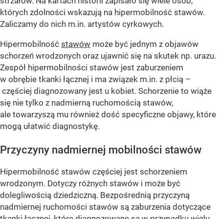
strzałów. Na kartach historii zapisało się wiele osób,
których zdolności wskazują na hipermobilność stawów.
Zaliczamy do nich m.in. artystów cyrkowych.
Hipermobilność
stawów
może być jednym z objawów
schorzeń wrodzonych oraz ujawnić się na skutek np. urazu.
Zespół hipermobilności stawów jest zaburzeniem
w obrębie tkanki łącznej i ma związek m.in. z płcią –
częściej diagnozowany jest u kobiet. Schorzenie to wiąże
się nie tylko z nadmierną ruchomością stawów,
ale towarzyszą mu również dość specyficzne objawy, które
mogą ułatwić diagnostykę.
Przyczyny nadmiernej mobilności stawów
Hipermobilność stawów częściej jest schorzeniem
wrodzonym. Dotyczy różnych stawów i może być
dolegliwością dziedziczną. Bezpośrednią przyczyną
nadmiernej ruchomości stawów są zaburzenia dotyczące
tkanki łącznej, które diagnozowane są w przypadku wielu