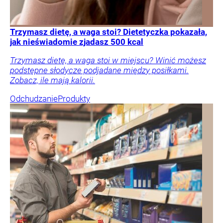
Trzymasz dietę, a waga stoi? Dietetyczka pokazała,
jak nieświadomie zjadasz 500 kcal
Trzymasz dietę, a waga stoi w miejscu? Winić możesz
podstępne słodycze podjadane między posiłkami.
Zobacz, ile mają kalorii.
Odchudzanie
Produkty