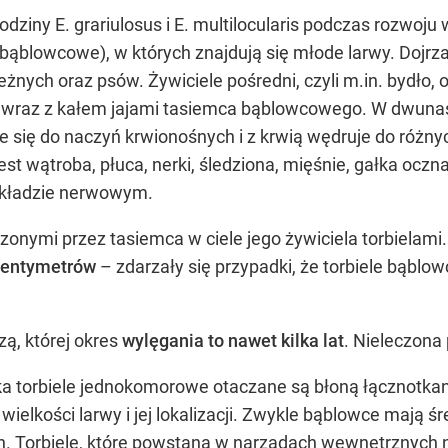
ziny E. grariulosus i E. multilocularis podczas rozwoj
bąblowcowe), w których znajdują się młode larwy. Dojrzały
eżnych oraz psów. Żywiciele pośredni, czyli m.in. bydło, o
 wraz z kałem jajami tasiemca bąblowcowego. W dwunastn
taje się do naczyń krwionośnych i z krwią wędruje do ró
jest wątroba, płuca, nerki, śledziona, mięśnie, gałka ocz
kładzie nerwowym.
nymi przez tasiemca w ciele jego żywiciela torbielami
 centymetrów
– zdarzały się przypadki, że torbiele bąblo
ą, której okres
wylęgania to nawet kilka lat
. Nieleczona
a torbiele jednokomorowe otaczane są błoną łącznotk
elkości larwy i jej lokalizacji. Zwykle bąblowce mają ś
yn. Torbiele, które powstaną w narządach wewnętrznych 