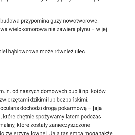
ych budowa przypomina guzy nowotworowe.
cowa wielokomorowa nie zawiera płynu – w jej
rbiel bąblowcowa może również ulec
m.in. od naszych domowych pupili np. kotów
 zwierzętami dzikimi lub bezpańskimi.
ilocularis dochodzi drogą pokarmową –
jaja
h
, które chętnie spożywamy latem podczas
maliny, które zostały zanieczyszczone
 do zwierzyny łownej. Jaja tasiemca mogą także