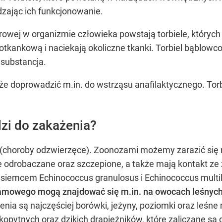
edzając ich funkcjonowanie.
owej w organizmie człowieka powstają torbiele, któr
otkankową i naciekają okoliczne tkanki. Torbiel bąblow
 substancja.
oże doprowadzić m.in. do wstrząsu anafilaktycznego. To
zi do zakażenia?
z (choroby odzwierzęce). Zoonozami możemy zarazić się 
ie odrobaczane oraz szczepione, a także mają kontakt ze
tasiemcem Echinococcus granulosus i Echinococcus mult
amowego mogą znajdować się m.in. na owocach leśnyc
nia są najczęściej borówki, jeżyny, poziomki oraz leśne 
opytnych oraz dzikich drapieżników, które zaliczane są