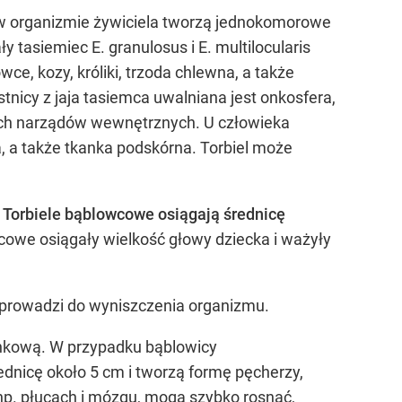
u w organizmie żywiciela tworzą jednokomorowe
 tasiemiec E. granulosus i E. multilocularis
wce, kozy, króliki, trzoda chlewna, a także
icy z jaja tasiemca uwalniana jest onkosfera,
żnych narządów wewnętrznych. U człowieka
na, a także tkanka podskórna. Torbiel może
.
Torbiele bąblowcowe osiągają średnicę
wcowe osiągały wielkość głowy dziecka i ważyły
 prowadzi do wyniszczenia organizmu.
ankową. W przypadku bąblowicy
rednicę około 5 cm i tworzą formę pęcherzy,
np. płucach i mózgu, mogą szybko rosnąć,