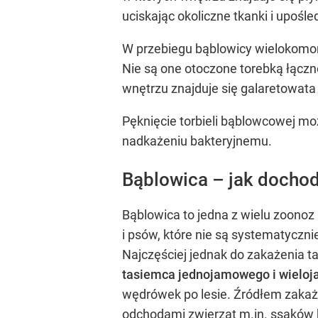
uciskając okoliczne tkanki i upośl
W przebiegu bąblowicy wielokomor
Nie są one otoczone torebką łączn
wnętrzu znajduje się galaretowata
Pęknięcie torbieli bąblowcowej m
nadkażeniu bakteryjnemu.
Bąblowica – jak dochod
Bąblowica to jedna z wielu zoono
i psów, które nie są systematyczn
Najczęściej jednak do zakażenia 
tasiemca jednojamowego i wieloj
wędrówek po lesie. Źródłem zakaże
odchodami zwierząt m.in. ssaków k