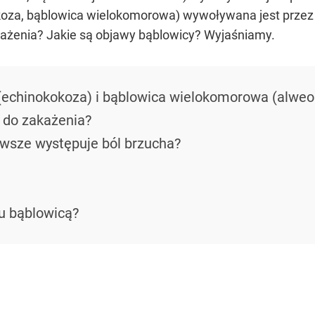
oza, bąblowica wielokomorowa) wywoływana jest przez 
akażenia? Jakie są objawy bąblowicy? Wyjaśniamy.
echinokokoza) i bąblowica wielokomorowa (alwe
 do zakażenia?
awsze występuje ból brzucha?
u bąblowicą?