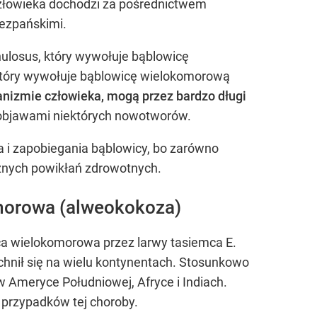
człowieka dochodzi za pośrednictwem
bezpańskimi.
losus, który wywołuje bąblowicę
 który wywołuje bąblowicę wielokomorową
anizmie człowieka, mogą przez bardzo długi
z objawami niektórych nowotworów.
a i zapobiegania bąblowicy, bo zarówno
żnych powikłań zdrowotnych.
morowa (alweokokoza)
ca wielokomorowa przez larwy tasiemca E.
hnił się na wielu kontynentach. Stosunkowo
w Ameryce Południowej, Afryce i Indiach.
 przypadków tej choroby.