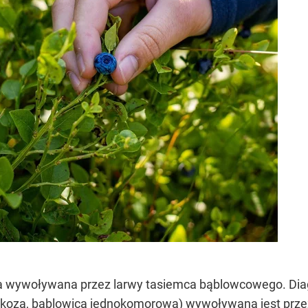
za wywoływana przez larwy tasiemca bąblowcowego. Dia
oza, bąblowica jednokomorowa) wywoływana jest przez