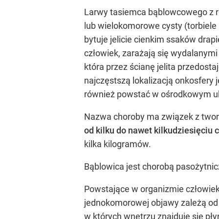
Larwy tasiemca bąblowcowego z rod
lub wielokomorowe cysty (torbiele 
bytuje jelicie cienkim ssaków drapi
człowiek, zarażają się wydalanymi
która przez ścianę jelita przedos
najczęstszą lokalizacją onkosfery 
również powstać w ośrodkowym u
Nazwa choroby ma związek z tworzo
od kilku do nawet kilkudziesięciu
kilka kilogramów.
Bąblowica jest chorobą pasożytnicz
Powstające w organizmie człowiek
jednokomorowej objawy zależą od wi
w których wnętrzu znajduje się pł