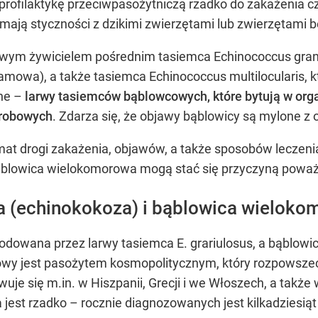
rofilaktykę przeciwpasożytniczą rzadko do zakażenia 
 mają styczności z dzikimi zwierzętami lub zwierzętami 
wym żywicielem pośrednim tasiemca Echinococcus granu
mowa), a także tasiemca Echinococcus multilocularis,
ne –
larwy tasiemców bąblowcowych, które bytują w org
orobowych
. Zdarza się, że objawy bąblowicy są mylone 
mat drogi zakażenia, objawów, a także sposobów leczeni
bąblowica wielokomorowa mogą stać się przyczyną powa
 (echinokokoza) i bąblowica wieloko
dowana przez larwy tasiemca E. grariulosus, a bąblowi
cowy jest pasożytem kosmopolitycznym, który rozpowszec
e się m.in. w Hiszpanii, Grecji i we Włoszech, a także 
est rzadko – rocznie diagnozowanych jest kilkadziesiąt