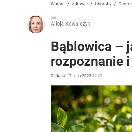
Wprost
/
Zdrowie
/
Choroby
/
Choro
Autor:
Alicja Kowalczyk
Bąblowica – j
rozpoznanie i
Dodano:
17
lipca
2023
12:03