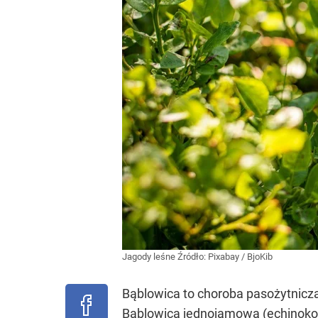
Jagody leśne
Źródło:
Pixabay
/
BjoKib
Bąblowica to choroba pasożytnic
Bąblowica jednojamowa (echinokok