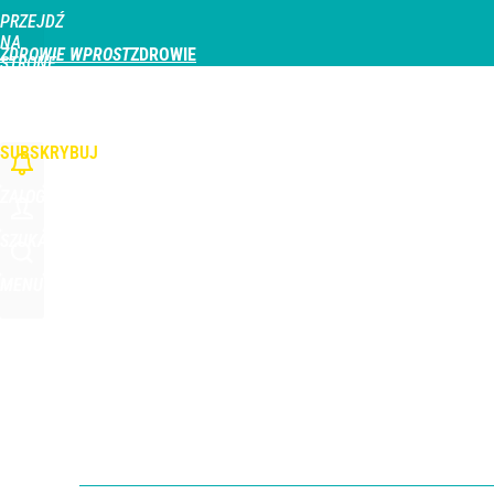
PRZEJDŹ
Udostępnij
0
Skomentuj
NA
ZDROWIE WPROST
STRONĘ
GŁÓWNĄ
CHOROBY
DZIECKO
PROFILAKTYKA
STREFA PACJENTA
ODŻYWIAN
WPROST.PL
SUBSKRYBUJ
ZALOGUJ
SZUKAJ
MENU