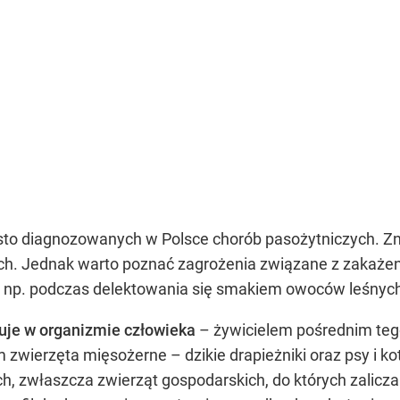
ęsto diagnozowanych w Polsce chorób pasożytniczych. Z
ch. Jednak warto poznać zagrożenia związane z zakaże
 np. podczas delektowania się smakiem owoców leśnyc
uje w organizmie człowieka
– żywicielem pośrednim tego
 zwierzęta mięsożerne – dzikie drapieżniki oraz psy i
, zwłaszcza zwierząt gospodarskich, do których zalicza