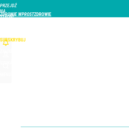
PRZEJDŹ
Udostępnij
0
Skomentuj
NA
ZDROWIE WPROST
STRONĘ
GŁÓWNĄ
CHOROBY
DZIECKO
PROFILAKTYKA
STREFA PACJENTA
ODŻYWIAN
WPROST.PL
SUBSKRYBUJ
ZALOGUJ
SZUKAJ
MENU