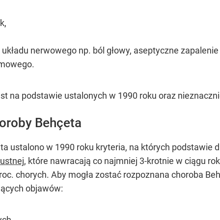
k,
 układu nerwowego np. ból głowy, aseptyczne zapaleni
rmowego.
t na podstawie ustalonych w 1990 roku oraz nieznaczni
horoby Behçeta
a ustalono w 1990 roku kryteria, na których podstawie
ustnej
, które nawracają co najmniej 3-krotnie w ciągu ro
roc. chorych. Aby mogła zostać rozpoznana choroba Behc
ujących objawów:
ych,