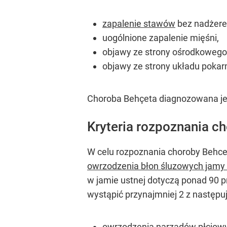
zapalenie stawów
bez nadżere
uogólnione zapalenie mięśni,
objawy ze strony ośrodkowego
objawy ze strony układu poka
Choroba Behçeta diagnozowana jes
Kryteria rozpoznania c
W celu rozpoznania choroby Behcet
owrzodzenia błon śluzowych jamy 
w jamie ustnej dotyczą ponad 90 p
wystąpić przynajmniej 2 z następ
owrzodzenia narządów płciow