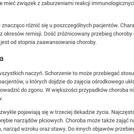
e mieć związek z zaburzeniami reakcji immunologicznyc
 znacząco różnić się u poszczególnych pacjentów. Chara
z okresów remisji. Dość zróżnicowany przebieg choroby 
 jest od stopnia zaawansowania choroby.
a
szystkich naczyń. Schorzenie to może przebiegać stosun
acjentów, u których dojdzie do zajęcia ośrodkowego uk
owadzić do zgonu. W większości przypadków choroba ni
w.
wykle pojawiają się w trzeciej dekadzie życia. Najczęs
brębie narządów płciowych. Choroba może także zająć n
narząd wzroku oraz stawy. Do innych objawów przebieg