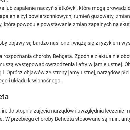
a lub zapalenie naczyń siatkówki, które mogą prowadzić
zapalenie żył powierzchniowych, rumień guzowaty, zmia
y, która powoduje powstawanie zmian zapalnych na skut
by objawy są bardzo nasilone i wiążą się z ryzykiem wy
a rozpoznania choroby Behçeta. Zgodnie z aktualnie obo
muszą występować owrzodzenia i afty w jamie ustnej. 
gii. Oprócz objawów ze strony jamy ustnej, narządów pł
ego i układu krwionośnego.
eta
.in. do stopnia zajęcia narządów i uwzględnia leczenie
. W przebiegu choroby Behceta stosowane są m.in. antybio