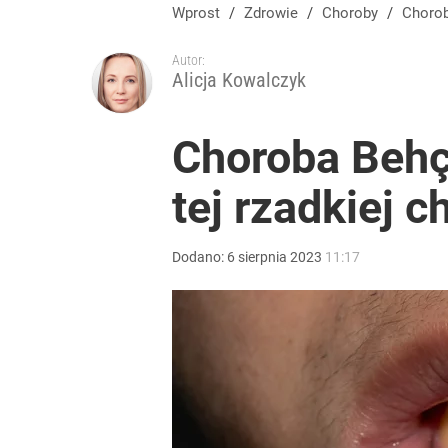
Wprost
/
Zdrowie
/
Choroby
/
Choro
Autor:
Alicja Kowalczyk
Choroba Behçe
tej rzadkiej c
Dodano:
6
sierpnia
2023
11:17