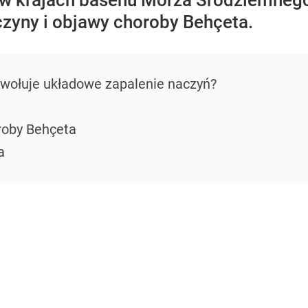
 w krajach basenu Morza Śródziemnego
zyny i objawy choroby Behçeta.
wołuje układowe zapalenie naczyń?
roby Behçeta
a