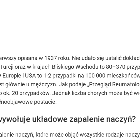
rwszy opisana w 1937 roku. Nie udało się ustalić dokładn
urcji oraz w krajach Bliskiego Wschodu to 80–370 prz
uropie i USA to 1-2 przypadki na 100 000 mieszkańców r
t głównie u mężczyzn. Jak podaje „Przegląd Reumatolog
o ok. 20 przypadków. Jednak liczba chorych może być wi
pełnoobjawowe postacie.
wywołuje układowe zapalenie naczyń?
enie naczyń, które może objąć wszystkie rodzaje naczyń