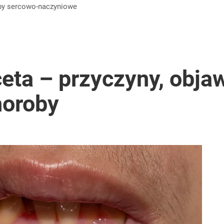
by
sercowo-naczyniowe
ta – przyczyny, objaw
horoby