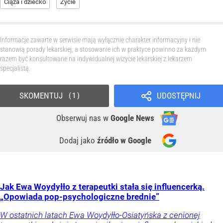
Ciąża i dziecko
Życie
Informacje zawarte w serwisie mają wyłącznie charakter informacyjny i nie
stanowią porady lekarskiej, a stosowanie ich w praktyce powinno za każdym
razem być konsultowane na indywidualnej wizycie lekarskiej z lekarzem
specjalistą.
SKOMENTUJ
UDOSTĘPNIJ
1
Obserwuj nas
w
Google News
Dodaj jako
źródło w Google
Jak Ewa Woydyłło z terapeutki stała się influencerką.
„Opowiada pop-psychologiczne brednie”
W ostatnich latach Ewa Woydyłło-Osiatyńska z cenionej