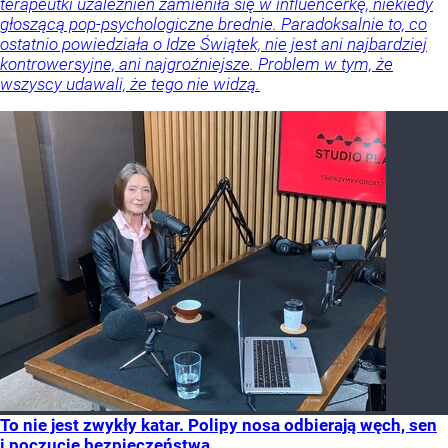
terapeutki uzależnień zamieniła się w influencerkę, niekiedy
głoszącą pop-psychologiczne brednie. Paradoksalnie to, co
ostatnio powiedziała o Idze Świątek, nie jest ani najbardziej
kontrowersyjne, ani najgroźniejsze. Problem w tym, że
wszyscy udawali, że tego nie widzą.
To nie jest zwykły katar. Polipy nosa odbierają węch, sen
i poczucie bezpieczeństwa