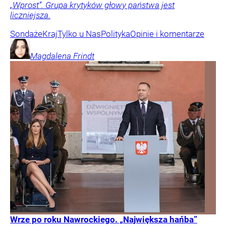
„Wprost”. Grupa krytyków głowy państwa jest
liczniejsza.
Sondaże
Kraj
Tylko u Nas
Polityka
Opinie i komentarze
Magdalena
Frindt
Wrze po roku Nawrockiego. „Największa hańba”