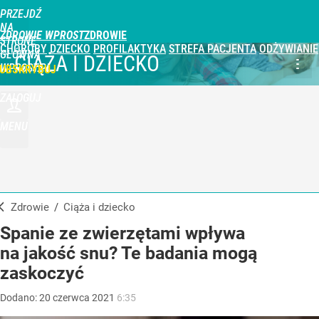
PRZEJDŹ
NA
ZDROWIE WPROST
STRONĘ
CHOROBY
DZIECKO
PROFILAKTYKA
STREFA PACJENTA
ODŻYWIANIE
GŁÓWNĄ
CIĄŻA I DZIECKO
WPROST.PL
UBSKRYBUJ
ZALOGUJ
MENU
Zdrowie
/
Ciąża i dziecko
Spanie ze zwierzętami wpływa
na jakość snu? Te badania mogą
zaskoczyć
Dodano:
20
czerwca
2021
6:35