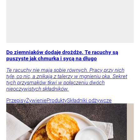
Do ziemniaków dodaję drożdże. Te racuchy są
puszyste jak chmurka i sycą na długo
Te racuchy nie mają sobie równych. Pracy przy nich
tyle, co nic, a znikają z talerzy w mgnieniu oka. Sekret
tych przysmaków tkwi w połączeniu dwóch
nieoczywistych składników.
Przepisy
Żywienie
Produkty
Składniki odżywcze