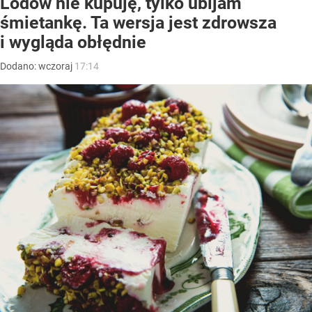
Lodów nie kupuję, tylko ubijam
śmietankę. Ta wersja jest zdrowsza
i wygląda obłędnie
Dodano:
wczoraj
17:14