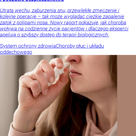
Utrata węchu, zaburzenia snu, przewlekłe zmęczenie i
kolejne operacje – tak może wyglądać ciężkie zapalenie
zatok z polipami nosa. Nowy raport pokazuje, jak choroba
wpływa na codzienne życie pacjentów i dlaczego eksperci
apelują o szybszy dostęp do terapii biologicznych.
System ochrony zdrowia
Choroby płuc i układu
oddechowego