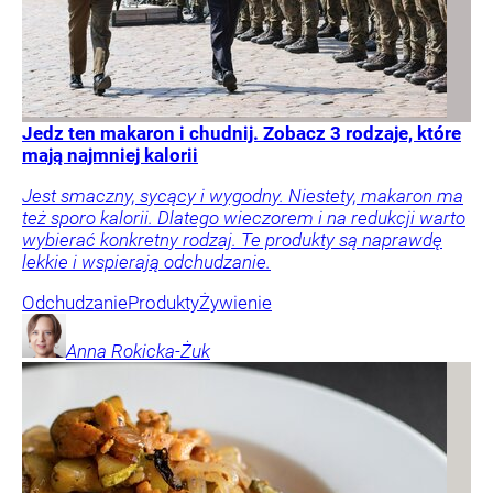
Jedz ten makaron i chudnij. Zobacz 3 rodzaje, które
mają najmniej kalorii
Jest smaczny, sycący i wygodny. Niestety, makaron ma
też sporo kalorii. Dlatego wieczorem i na redukcji warto
wybierać konkretny rodzaj. Te produkty są naprawdę
lekkie i wspierają odchudzanie.
Odchudzanie
Produkty
Żywienie
Anna
Rokicka-Żuk