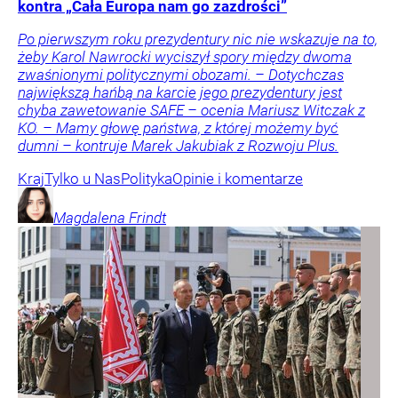
kontra „Cała Europa nam go zazdrości”
Po pierwszym roku prezydentury nic nie wskazuje na to,
żeby Karol Nawrocki wyciszył spory między dwoma
zwaśnionymi politycznymi obozami. – Dotychczas
największą hańbą na karcie jego prezydentury jest
chyba zawetowanie SAFE – ocenia Mariusz Witczak z
KO. – Mamy głowę państwa, z której możemy być
dumni – kontruje Marek Jakubiak z Rozwoju Plus.
Kraj
Tylko u Nas
Polityka
Opinie i komentarze
Magdalena
Frindt