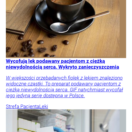
Wycofują lek podawany pacjentom z ciężką
niewydolnością serca. Wykryto zanieczyszczenia
W większości przebadanych fiolek z lekiem znaleziono
widoczne cząstki. To preparat podawany pacjentom z
ciężką niewydolnością serca. GIF natychmiast wycofał
jego jedyną serię dostępną w Polsce.
Strefa Pacjenta
Leki