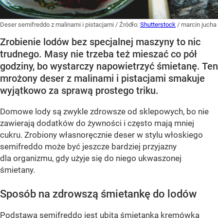
Deser semifreddo z malinami i pistacjami
/ Źródło:
Shutterstock
/
marcin jucha
Zrobienie lodów bez specjalnej maszyny to nic
trudnego. Masy nie trzeba też mieszać co pół
godziny, bo wystarczy napowietrzyć śmietanę. Ten
mrożony deser z malinami i pistacjami smakuje
wyjątkowo za sprawą prostego triku.
Domowe lody są zwykle zdrowsze od sklepowych, bo nie
zawierają dodatków do żywności i często mają mniej
cukru. Zrobiony własnoręcznie deser w stylu włoskiego
semifreddo może być jeszcze bardziej przyjazny
dla organizmu, gdy użyje się do niego ukwaszonej
śmietany.
Sposób na zdrowszą śmietankę do lodów
Podstawą semifreddo jest ubita śmietanka kremówka