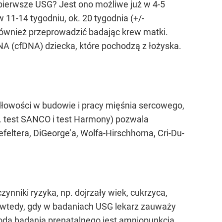
pierwsze USG? Jest ono możliwe już w 4-5
 11-14 tygodniu, ok. 20 tygodnia (+/-
 również przeprowadzić badając krew matki.
(cfDNA) dziecka, które pochodzą z łożyska.
dłowości w budowie i pracy mięśnia sercowego,
p. test SANCO i test Harmony) pozwala
eltera, DiGeorge’a, Wolfa-Hirschhorna, Cri-Du-
nniki ryzyka, np. dojrzały wiek, cukrzyca,
e wtedy, gdy w badaniach USG lekarz zauważy
dą badania prenatalnego jest amniopunkcja.