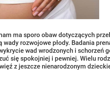
am ma sporo obaw dotyczących przebi
ą wady rozwojowe płody. Badania prenat
ykrycie wad wrodzonych i schorzeń ge
 się spokojniej i pewniej. Wielu rodz
więź z jeszcze nienarodzonym dziecki