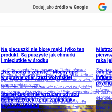
Dodaj jako
źródło w Google
Na placuszki nie biorę mąki, tylko ten
Mistrz
produkt. Są puszyste jak chmurki
pierwsz
i mięciutkie w środku
raka je
Jeśli masz ochotę na pyszne, delikatne placki z
Zmarł pr
„Nie chodzi o zemstę”. Mocny apel
Jak Ewa
patelni, ten przepis jest idealny. W wersji na kefirze
na świe
w sprawie ofiar rzezi wołyńskiej
influe
biją na głowę naleśniki i pankejki, choć nie zawierają
programu
psycho
grama mąki pszennej.
uczył od
W Buenos Aires potomkowie ofiar rzezi wołyńskiej
odwagi.
wciąż pokazują rodzinne zdjęcia i listy, wspominając
W ostatn
Startej cukinii nie wrzucam od razu
Przepisy
Żywienie
bliskich zamordowanych z niezwykłym
cenionej
Anna
Rokicka-
Aktualn
do masy. Dzięki temu zapiekanka
okrucieństwem. Ich dramat przypomina, że dla
influenc
Żuk
i wywiad
wychodzi idealna
wielu rodzin Wołyń nie jest historią zamkniętą, lecz
brednie.
bolesną raną, która do dziś nie została zagojona.