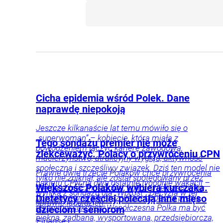
Cicha epidemia wśród Polek. Dane
naprawdę niepokoją
Jeszcze kilkanaście lat temu mówiło się o
„superwoman” – kobiecie, która miała z
Tego sondażu premier nie może
powodzeniem łączyć karierę zawodową,
zlekceważyć. Polacy o przywróceniu CPN
macierzyństwo, atrakcyjny wygląd, aktywność
społeczną i szczęśliwy związek. Dziś ten model nie
Prawie dwie trzecie Polaków chce przywrócenia
tylko nie zniknął, ale został spotęgowany przez
pakietu CPN na dwa ostatnie tygodnie wakacji –
Większość Polaków wybiera kurczaka.
media społecznościowe, kulturę nieustannego
wynika z sondażu dla „Wprost”. Decyzja w tej
porównywania się oraz wszechobecną presję
Dietetycy częściej polecają inne mięso
sprawie lada dzień.
osiągania sukcesu. Współczesna Polka ma być
dzieciom i seniorom
piękna, zadbana, wysportowana, przedsiębiorcza,
Finanse i