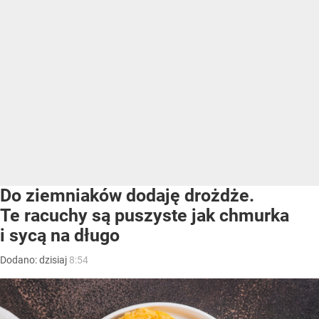
Do ziemniaków dodaję drożdże.
Te racuchy są puszyste jak chmurka
i sycą na długo
Dodano:
dzisiaj
8:54