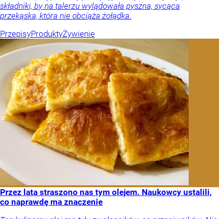
składniki, by na talerzu wylądowała pyszna, sycąca
przekąska, która nie obciąża żołądka.
Przepisy
Produkty
Żywienie
Przez lata straszono nas tym olejem. Naukowcy ustalili,
co naprawdę ma znaczenie