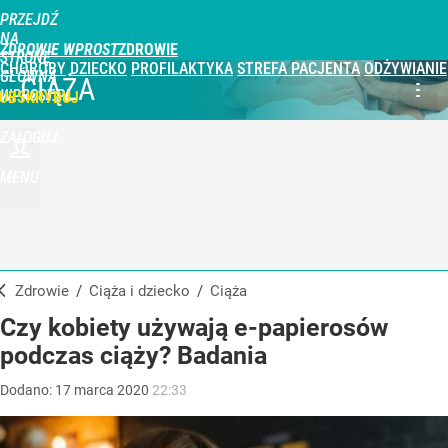
PRZEJDŹ
NA
ZDROWIE WPROST
STRONĘ
CHOROBY
DZIECKO
PROFILAKTYKA
STREFA PACJENTA
ODŻYWIANIE
GŁÓWNĄ
CIĄŻA
WPROST.PL
UBSKRYBUJ
ZALOGUJ
MENU
Zdrowie
/
Ciąża i dziecko
/
Ciąża
Czy kobiety używają e-papierosów
podczas ciąży? Badania
Dodano:
17
marca
2020
22:33