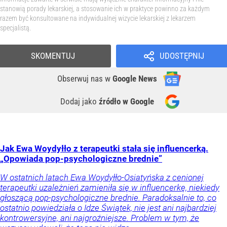
stanowią porady lekarskiej, a stosowanie ich w praktyce powinno za każdym
razem być konsultowane na indywidualnej wizycie lekarskiej z lekarzem
specjalistą.
SKOMENTUJ
UDOSTĘPNIJ
Obserwuj nas
w
Google News
Dodaj jako
źródło w Google
Jak Ewa Woydyłło z terapeutki stała się influencerką.
„Opowiada pop-psychologiczne brednie”
W ostatnich latach Ewa Woydyłło-Osiatyńska z cenionej
terapeutki uzależnień zamieniła się w influencerkę, niekiedy
głoszącą pop-psychologiczne brednie. Paradoksalnie to, co
ostatnio powiedziała o Idze Świątek, nie jest ani najbardziej
kontrowersyjne, ani najgroźniejsze. Problem w tym, że