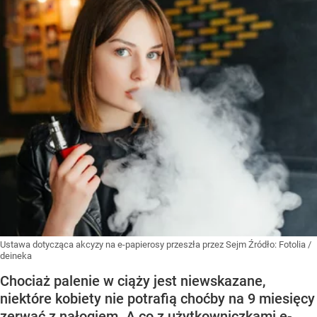
Ustawa dotycząca akcyzy na e-papierosy przeszła przez Sejm
Źródło:
Fotolia
/
deineka
Chociaż palenie w ciąży jest niewskazane,
niektóre kobiety nie potrafią choćby na 9 miesięcy
zerwać z nałogiem. A co z użytkowniczkami e-