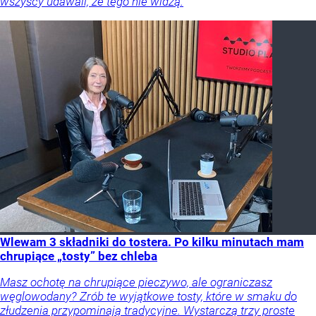
wszyscy udawali, że tego nie widzą.
Wlewam 3 składniki do tostera. Po kilku minutach mam
chrupiące „tosty” bez chleba
Masz ochotę na chrupiące pieczywo, ale ograniczasz
węglowodany? Zrób te wyjątkowe tosty, które w smaku do
złudzenia przypominają tradycyjne. Wystarczą trzy proste