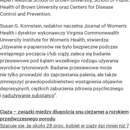
Alpert Medical School of Brown University, School of Public
Health of Brown University oraz Centers for Disease
Control and Prevention.
Susan G. Kornstein, redaktor naczelna Journal of Women's
Health i dyrektor wykonawczy Virginia Commonwealth
University Institute for Women's Health, stwierdza:
„Używanie e-papierosów nie było bezpieczne podczas
wstępnego poczęcia i/lub ciąży, zaleca się badanie
przesiewowe pod kątem wszelkiego rodzaju używania
wyrobów tytoniowych. Badanie przesiewowe może
nie tylko prowadzić do zaprzestania palenia, ale także
zmniejszyć prawdopodobieństwo wystąpienia objawów
depresyjnych, ciężkich zaburzenia zdrowia psychicznego
i
nadużywanie substancji
”.
Ciąża – związki między długością snu ciężarnej a ryzykiem
przedwczesnego porodu
Szacuje się, że około 28 proc. kobiet w ciąży śpi mniej niż 7