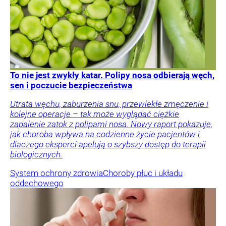
To nie jest zwykły katar. Polipy nosa odbierają węch,
sen i poczucie bezpieczeństwa
Utrata węchu, zaburzenia snu, przewlekłe zmęczenie i
kolejne operacje – tak może wyglądać ciężkie
zapalenie zatok z polipami nosa. Nowy raport pokazuje,
jak choroba wpływa na codzienne życie pacjentów i
dlaczego eksperci apelują o szybszy dostęp do terapii
biologicznych.
System ochrony zdrowia
Choroby płuc i układu
oddechowego