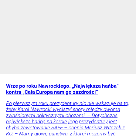
Wrze po roku Nawrockiego. „Największa hańba”
kontra „Cała Europa nam go zazdrości”
Po pierwszym roku prezydentury nic nie wskazuje na to,
żeby Karol Nawrocki wyciszył spory między dwoma
zwaśnionymi politycznymi obozami. – Dotychczas
największą hańbą na karcie jego prezydentury jest
chyba zawetowanie SAFE – ocenia Mariusz Witczak z
KO. – Mamy głowę państwa, z której możemy być