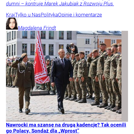
dumni – kontruje Marek Jakubiak z Rozwoju Plus.
Kraj
Tylko u Nas
Polityka
Opinie i komentarze
Magdalena
Frindt
Nawrocki ma szansę na drugą kadencję? Tak ocenili
go Polacy. Sondaż dla „Wprost”