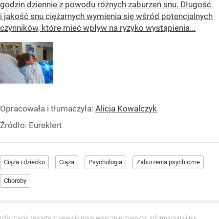
godzin dziennie z powodu różnych zaburzeń snu. Długość
i jakość snu ciężarnych wymienia się wśród potencjalnych
czynników, które mieć wpływ na ryzyko wystąpienia...
Opracowała i tłumaczyła:
Alicja Kowalczyk
Źródło:
Eureklert
Ciąża i dziecko
Ciąża
Psychologia
Zaburzenia psychiczne
Choroby
Informacje zawarte w serwisie mają wyłącznie charakter informacyjny i nie