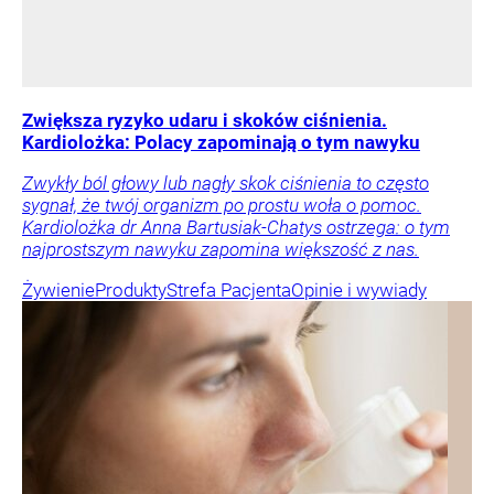
Zwiększa ryzyko udaru i skoków ciśnienia.
Kardiolożka: Polacy zapominają o tym nawyku
Zwykły ból głowy lub nagły skok ciśnienia to często
sygnał, że twój organizm po prostu woła o pomoc.
Kardiolożka dr Anna Bartusiak-Chatys ostrzega: o tym
najprostszym nawyku zapomina większość z nas.
Żywienie
Produkty
Strefa Pacjenta
Opinie i wywiady