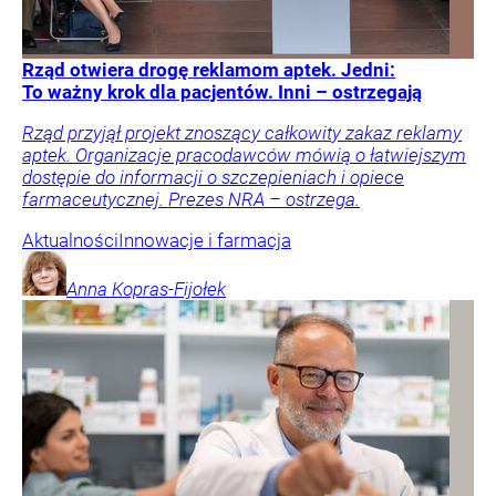
Rząd otwiera drogę reklamom aptek. Jedni:
To ważny krok dla pacjentów. Inni – ostrzegają
Rząd przyjął projekt znoszący całkowity zakaz reklamy
aptek. Organizacje pracodawców mówią o łatwiejszym
dostępie do informacji o szczepieniach i opiece
farmaceutycznej. Prezes NRA – ostrzega.
Aktualności
Innowacje i farmacja
Anna
Kopras-Fijołek