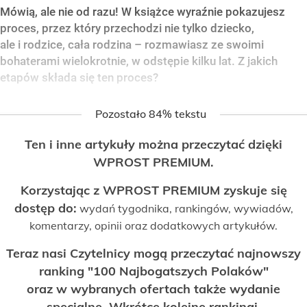
Mówią, ale nie od razu! W książce wyraźnie pokazujesz
proces, przez który przechodzi nie tylko dziecko,
ale i rodzice, cała rodzina – rozmawiasz ze swoimi
bohaterami wielokrotnie, w odstępie kilku lat. Z jakich
etapów składa się ten proces?
Pozostało 84% tekstu
Ten i inne artykuły można przeczytać dzięki
WPROST PREMIUM.
Korzystając z WPROST PREMIUM zyskuje się
dostęp do:
wydań tygodnika, rankingów, wywiadów,
komentarzy, opinii oraz dodatkowych artykułów.
Teraz nasi Czytelnicy mogą przeczytać najnowszy
ranking "100 Najbogatszych Polaków"
oraz w wybranych ofertach także wydanie
specjalne. Wkrótce kolejne rankingi.