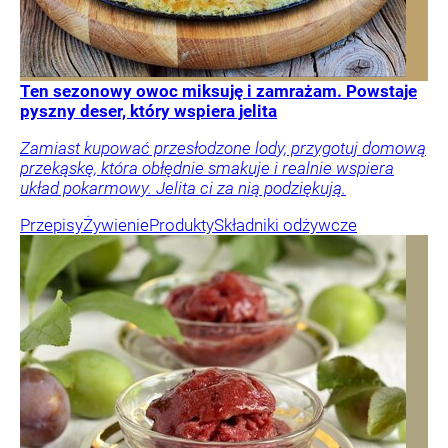
Ten sezonowy owoc miksuję i zamrażam. Powstaje
pyszny deser, który wspiera jelita
Zamiast kupować przesłodzone lody, przygotuj domową
przekąskę, która obłędnie smakuje i realnie wspiera
układ pokarmowy. Jelita ci za nią podziękują.
Przepisy
Żywienie
Produkty
Składniki odżywcze