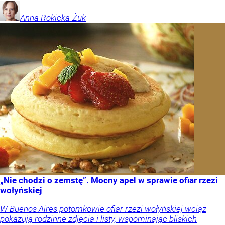
Anna
Rokicka-Żuk
„Nie chodzi o zemstę”. Mocny apel w sprawie ofiar rzezi
wołyńskiej
W Buenos Aires potomkowie ofiar rzezi wołyńskiej wciąż
pokazują rodzinne zdjęcia i listy, wspominając bliskich