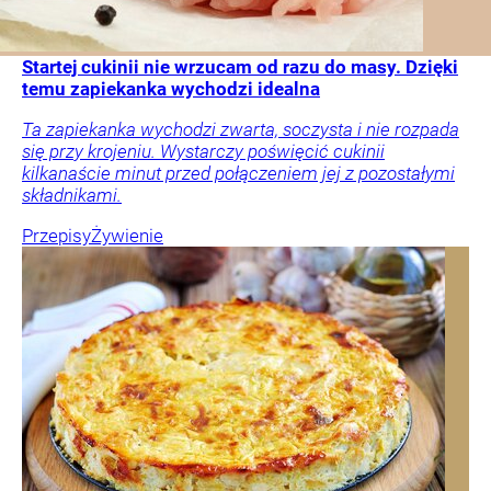
Startej cukinii nie wrzucam od razu do masy. Dzięki
temu zapiekanka wychodzi idealna
Ta zapiekanka wychodzi zwarta, soczysta i nie rozpada
się przy krojeniu. Wystarczy poświęcić cukinii
kilkanaście minut przed połączeniem jej z pozostałymi
składnikami.
Przepisy
Żywienie