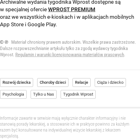
Archiwalne wydania tygodnika Wprost dostępne są
w specjalnej ofercie
WPROST PREMIUM
oraz we wszystkich e-kioskach i w aplikacjach mobilnych
App Store
i
Google Play
.
© ℗
Materiał chroniony prawem autorskim. Wszelkie prawa zastrzeżone.
Dalsze rozpowszechnianie artykułu tylko za zgodą wydawcy tygodnika
Wprost.
Regulamin i warunki licencjonowania materiałów prasowych
.
Rozwój dziecka
Choroby dzieci
Relacje
Ciąża i dziecko
Psychologia
Tylko u Nas
Tygodnik Wprost
Informacje zawarte w serwisie mają wyłącznie charakter informacyjny i nie
stanowią porady lekarskiej, a stosowanie ich w praktyce powinno za każdym
razem być konsultowane na indywidualnej wizycie lekarskiej z lekarzem
specjalistą.