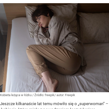
Kobieta leżąca w łóżku
/ Źródło:
freepik/ autor: Freepik
Jeszcze kilkanaście lat temu mówiło się o „superwoman” –