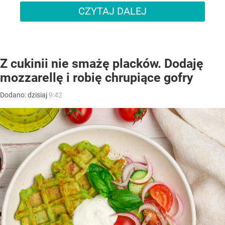
CZYTAJ DALEJ
Z cukinii nie smażę placków. Dodaję
mozzarellę i robię chrupiące gofry
Dodano:
dzisiaj
9:42