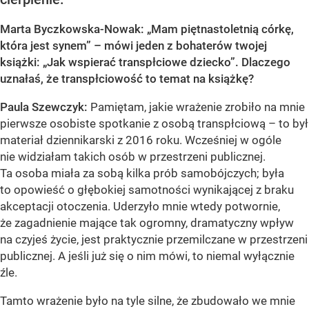
Marta Byczkowska-Nowak: „Mam piętnastoletnią córkę,
która jest synem” – mówi jeden z bohaterów twojej
książki: „Jak wspierać transpłciowe dziecko”. Dlaczego
uznałaś, że transpłciowość to temat na książkę?
Paula Szewczyk:
Pamiętam, jakie wrażenie zrobiło na mnie
pierwsze osobiste spotkanie z osobą transpłciową – to był
materiał dziennikarski z 2016 roku. Wcześniej w ogóle
nie widziałam takich osób w przestrzeni publicznej.
Ta osoba miała za sobą kilka prób samobójczych; była
to opowieść o głębokiej samotności wynikającej z braku
akceptacji otoczenia. Uderzyło mnie wtedy potwornie,
że zagadnienie mające tak ogromny, dramatyczny wpływ
na czyjeś życie, jest praktycznie przemilczane w przestrzeni
publicznej. A jeśli już się o nim mówi, to niemal wyłącznie
źle.
Tamto wrażenie było na tyle silne, że zbudowało we mnie