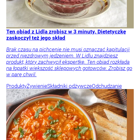
Ten obiad z Lidla zrobisz w 3 minuty. Dietetyczkę
zaskoczył też jego skład
Brak czasu na pichcenie nie musi oznaczać kapitulacji
przed niezdrowym jedzeniem. W Lidlu znajdziesz
produkt, który zachwycił ekspertkę. Ten obiad rozkłada
na łopatki większość sklepowych gotowców. Zrobisz go
w parę chwil.
Produkty
Żywienie
Składniki odżywcze
Odchudzanie