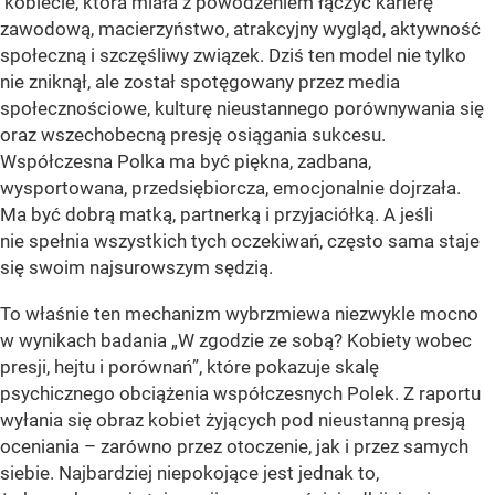
kobiecie, która miała z powodzeniem łączyć karierę
zawodową, macierzyństwo, atrakcyjny wygląd, aktywność
społeczną i szczęśliwy związek. Dziś ten model nie tylko
nie zniknął, ale został spotęgowany przez media
społecznościowe, kulturę nieustannego porównywania się
oraz wszechobecną presję osiągania sukcesu.
Współczesna Polka ma być piękna, zadbana,
wysportowana, przedsiębiorcza, emocjonalnie dojrzała.
Ma być dobrą matką, partnerką i przyjaciółką. A jeśli
nie spełnia wszystkich tych oczekiwań, często sama staje
się swoim najsurowszym sędzią.
To właśnie ten mechanizm wybrzmiewa niezwykle mocno
w wynikach badania „W zgodzie ze sobą? Kobiety wobec
presji, hejtu i porównań”, które pokazuje skalę
psychicznego obciążenia współczesnych Polek. Z raportu
wyłania się obraz kobiet żyjących pod nieustanną presją
oceniania – zarówno przez otoczenie, jak i przez samych
siebie. Najbardziej niepokojące jest jednak to,