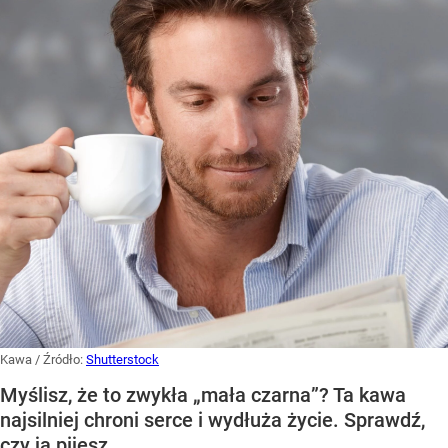
Kawa
/ Źródło:
Shutterstock
Myślisz, że to zwykła „mała czarna”? Ta kawa
najsilniej chroni serce i wydłuża życie. Sprawdź,
czy ją pijesz.