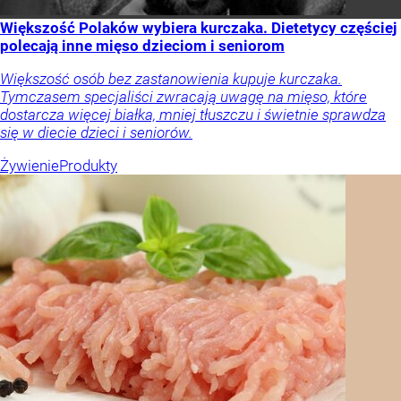
Większość Polaków wybiera kurczaka. Dietetycy częściej
polecają inne mięso dzieciom i seniorom
Większość osób bez zastanowienia kupuje kurczaka.
Tymczasem specjaliści zwracają uwagę na mięso, które
dostarcza więcej białka, mniej tłuszczu i świetnie sprawdza
się w diecie dzieci i seniorów.
Żywienie
Produkty