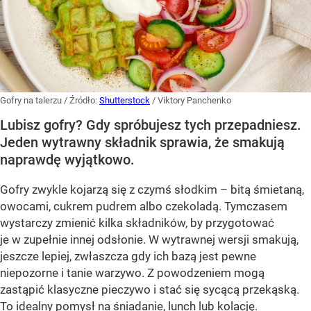
Gofry na talerzu
/ Źródło:
Shutterstock
/
Viktory Panchenko
Lubisz gofry? Gdy spróbujesz tych przepadniesz.
Jeden wytrawny składnik sprawia, że smakują
naprawdę wyjątkowo.
Gofry zwykle kojarzą się z czymś słodkim – bitą śmietaną,
owocami, cukrem pudrem albo czekoladą. Tymczasem
wystarczy zmienić kilka składników, by przygotować
je w zupełnie innej odsłonie. W wytrawnej wersji smakują,
jeszcze lepiej, zwłaszcza gdy ich bazą jest pewne
niepozorne i tanie warzywo. Z powodzeniem mogą
zastąpić klasyczne pieczywo i stać się sycącą przekąską.
To idealny pomysł na śniadanie, lunch lub kolację.