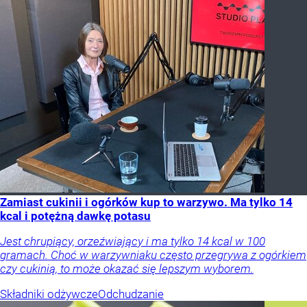
Zamiast cukinii i ogórków kup to warzywo. Ma tylko 14
kcal i potężną dawkę potasu
Jest chrupiący, orzeźwiający i ma tylko 14 kcal w 100
gramach. Choć w warzywniaku często przegrywa z ogórkiem
czy cukinią, to może okazać się lepszym wyborem.
Składniki odżywcze
Odchudzanie