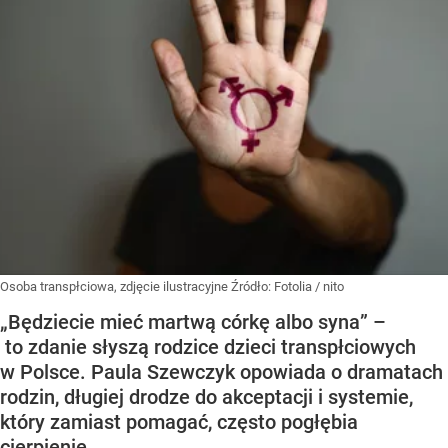
Osoba transpłciowa, zdjęcie ilustracyjne
Źródło:
Fotolia
/
nito
„Będziecie mieć martwą córkę albo syna” –
to zdanie słyszą rodzice dzieci transpłciowych
w Polsce. Paula Szewczyk opowiada o dramatach
rodzin, długiej drodze do akceptacji i systemie,
który zamiast pomagać, często pogłębia
cierpienie.