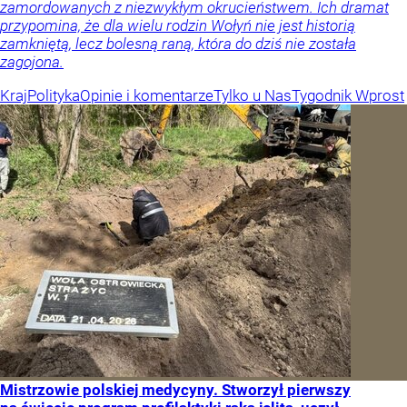
zamordowanych z niezwykłym okrucieństwem. Ich dramat
przypomina, że dla wielu rodzin Wołyń nie jest historią
zamkniętą, lecz bolesną raną, która do dziś nie została
zagojona.
Kraj
Polityka
Opinie i komentarze
Tylko u Nas
Tygodnik Wprost
Mistrzowie polskiej medycyny. Stworzył pierwszy