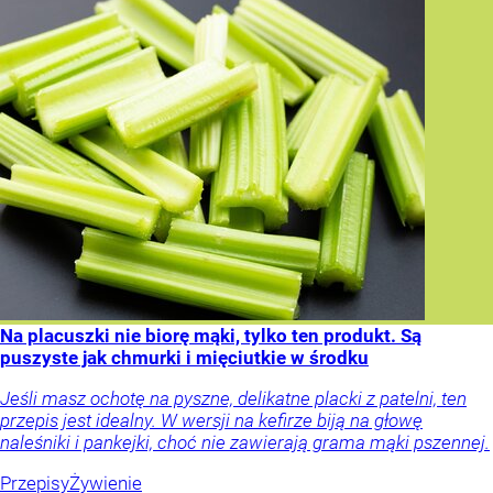
Na placuszki nie biorę mąki, tylko ten produkt. Są
puszyste jak chmurki i mięciutkie w środku
Jeśli masz ochotę na pyszne, delikatne placki z patelni, ten
przepis jest idealny. W wersji na kefirze biją na głowę
naleśniki i pankejki, choć nie zawierają grama mąki pszennej.
Przepisy
Żywienie