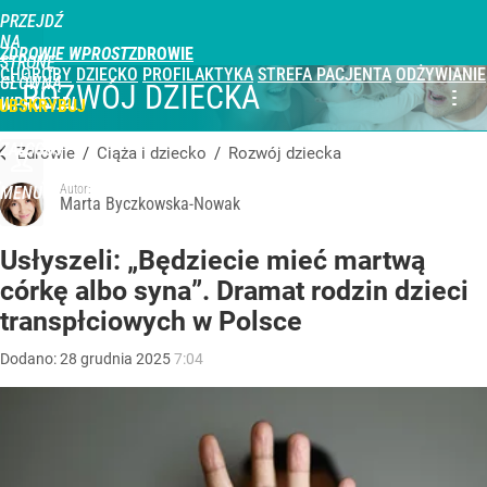
PRZEJDŹ
NA
ZDROWIE WPROST
STRONĘ
CHOROBY
DZIECKO
PROFILAKTYKA
STREFA PACJENTA
ODŻYWIANIE
GŁÓWNĄ
ROZWÓJ DZIECKA
WPROST.PL
UBSKRYBUJ
ZALOGUJ
Zdrowie
/
Ciąża i dziecko
/
Rozwój dziecka
Autor:
MENU
Marta Byczkowska-Nowak
Usłyszeli: „Będziecie mieć martwą
córkę albo syna”. Dramat rodzin dzieci
transpłciowych w Polsce
Dodano:
28
grudnia
2025
7:04