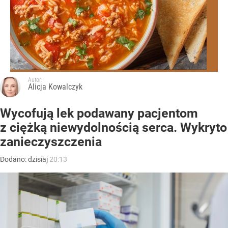
Autor:
Alicja Kowalczyk
Wycofują lek podawany pacjentom
z ciężką niewydolnością serca. Wykryto
zanieczyszczenia
Dodano:
dzisiaj
20:13