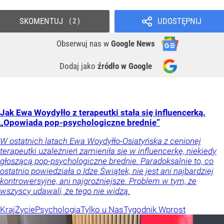
SKOMENTUJ
UDOSTĘPNIJ
2
Obserwuj nas
w
Google News
Dodaj jako
źródło w Google
Jak Ewa Woydyłło z terapeutki stała się influencerką.
„Opowiada pop-psychologiczne brednie”
W ostatnich latach Ewa Woydyłło-Osiatyńska z cenionej
terapeutki uzależnień zamieniła się w influencerkę, niekiedy
głoszącą pop-psychologiczne brednie. Paradoksalnie to, co
ostatnio powiedziała o Idze Świątek, nie jest ani najbardziej
kontrowersyjne, ani najgroźniejsze. Problem w tym, że
wszyscy udawali, że tego nie widzą.
Kraj
Życie
Psychologia
Tylko u Nas
Tygodnik Wprost