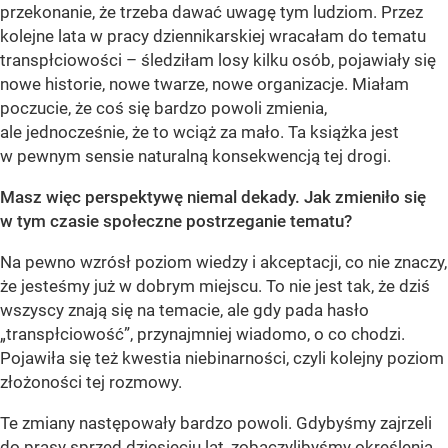
przekonanie, że trzeba dawać uwagę tym ludziom. Przez
kolejne lata w pracy dziennikarskiej wracałam do tematu
transpłciowości – śledziłam losy kilku osób, pojawiały się
nowe historie, nowe twarze, nowe organizacje. Miałam
poczucie, że coś się bardzo powoli zmienia,
ale jednocześnie, że to wciąż za mało. Ta książka jest
w pewnym sensie naturalną konsekwencją tej drogi.
Masz więc perspektywę niemal dekady. Jak zmieniło się
w tym czasie społeczne postrzeganie tematu?
Na pewno wzrósł poziom wiedzy i akceptacji, co nie znaczy,
że jesteśmy już w dobrym miejscu. To nie jest tak, że dziś
wszyscy znają się na temacie, ale gdy pada hasło
„transpłciowość”, przynajmniej wiadomo, o co chodzi.
Pojawiła się też kwestia niebinarności, czyli kolejny poziom
złożoności tej rozmowy.
Te zmiany następowały bardzo powoli. Gdybyśmy zajrzeli
do prasy sprzed dziesięciu lat, zobaczylibyśmy określenia,