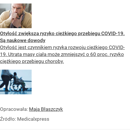
Otyłość zwiększa ryzyko ciężkiego przebiegu COVID-19.
Są naukowe dowody
Otyłość jest czynnikiem ryzyka rozwoju ciężkiego COVID-
19. Utrata masy ciała może zmniejszyć o 60 proc. ryzyko
ciężkiego przebiegu choroby.
Opracowała:
Maja Błaszczyk
Źródło:
Medicalxpress