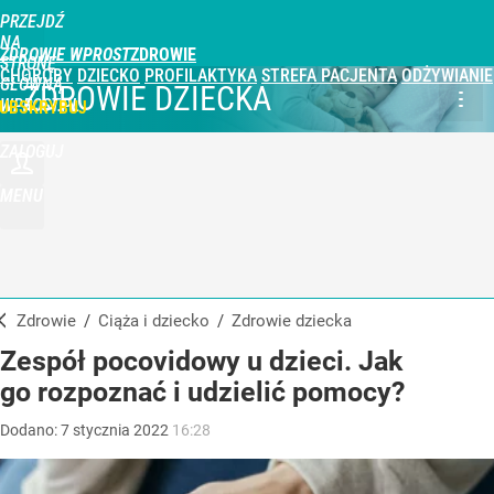
PRZEJDŹ
NA
ZDROWIE WPROST
STRONĘ
CHOROBY
DZIECKO
PROFILAKTYKA
STREFA PACJENTA
ODŻYWIANIE
GŁÓWNĄ
ZDROWIE DZIECKA
WPROST.PL
UBSKRYBUJ
ZALOGUJ
MENU
Zdrowie
/
Ciąża i dziecko
/
Zdrowie dziecka
Zespół pocovidowy u dzieci. Jak
go rozpoznać i udzielić pomocy?
Dodano:
7
stycznia
2022
16:28