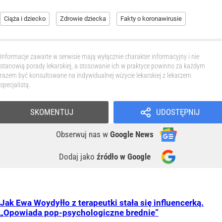
Ciąża i dziecko
Zdrowie dziecka
Fakty o koronawirusie
Informacje zawarte w serwisie mają wyłącznie charakter informacyjny i nie
stanowią porady lekarskiej, a stosowanie ich w praktyce powinno za każdym
razem być konsultowane na indywidualnej wizycie lekarskiej z lekarzem
specjalistą.
SKOMENTUJ
UDOSTĘPNIJ
Obserwuj nas
w
Google News
Dodaj jako
źródło w Google
Jak Ewa Woydyłło z terapeutki stała się influencerką.
„Opowiada pop-psychologiczne brednie”