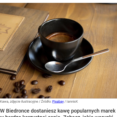
Kawa, zdjęcie ilustracyjne
/ Źródło:
Pixabay
/
IannisK
W Biedronce dostaniesz kawę popularnych marek