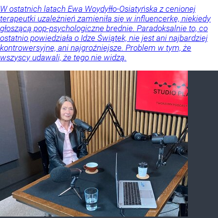
W ostatnich latach Ewa Woydyłło-Osiatyńska z cenionej
terapeutki uzależnień zamieniła się w influencerkę, niekiedy
głoszącą pop-psychologiczne brednie. Paradoksalnie to, co
ostatnio powiedziała o Idze Świątek, nie jest ani najbardziej
kontrowersyjne, ani najgroźniejsze. Problem w tym, że
wszyscy udawali, że tego nie widzą.