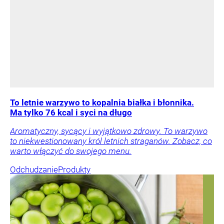
To letnie warzywo to kopalnia białka i błonnika.
Ma tylko 76 kcal i syci na długo
Aromatyczny, sycący i wyjątkowo zdrowy. To warzywo
to niekwestionowany król letnich straganów. Zobacz, co
warto włączyć do swojego menu.
Odchudzanie
Produkty