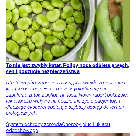
To nie jest zwykły katar. Polipy nosa odbierają węch,
sen i poczucie bezpieczeństwa
Utrata węchu, zaburzenia snu, przewlekłe zmęczenie i
kolejne operacje – tak może wyglądać ciężkie
zapalenie zatok z polipami nosa. Nowy raport pokazuje,
jak choroba wpływa na codzienne życie pacjentów i
dlaczego eksperci apelują o szybszy dostęp do terapii
biologicznych.
System ochrony zdrowia
Choroby płuc i układu
oddechowego