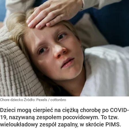
Chore dziecko
Źródło:
Pexels
/
cottonbro
Dzieci mogą cierpieć na ciężką chorobę po COVID-
19, nazywaną zespołem pocovidowym. To tzw.
wieloukładowy zespół zapalny, w skrócie PIMS.