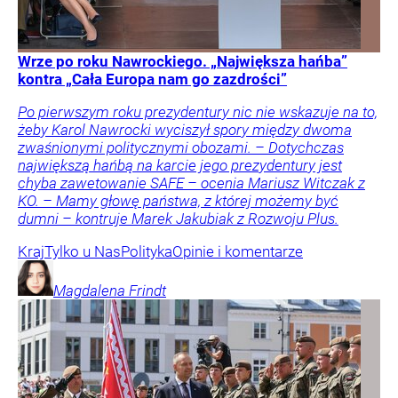
Wrze po roku Nawrockiego. „Największa hańba”
kontra „Cała Europa nam go zazdrości”
Po pierwszym roku prezydentury nic nie wskazuje na to,
żeby Karol Nawrocki wyciszył spory między dwoma
zwaśnionymi politycznymi obozami. – Dotychczas
największą hańbą na karcie jego prezydentury jest
chyba zawetowanie SAFE – ocenia Mariusz Witczak z
KO. – Mamy głowę państwa, z której możemy być
dumni – kontruje Marek Jakubiak z Rozwoju Plus.
Kraj
Tylko u Nas
Polityka
Opinie i komentarze
Magdalena
Frindt