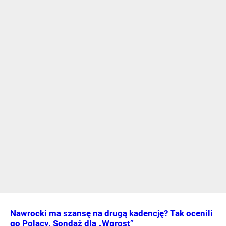
Nawrocki ma szansę na drugą kadencję? Tak ocenili
go Polacy. Sondaż dla „Wprost”