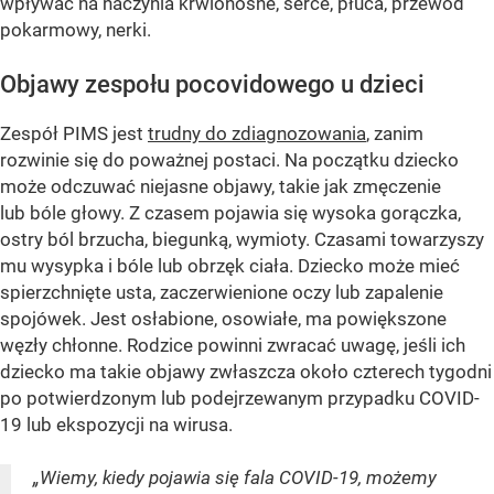
wpływać na naczynia krwionośne, serce, płuca, przewód
pokarmowy, nerki.
Objawy zespołu pocovidowego u dzieci
Zespół PIMS jest
trudny do zdiagnozowania
, zanim
rozwinie się do poważnej postaci. Na początku dziecko
może odczuwać niejasne objawy, takie jak zmęczenie
lub bóle głowy. Z czasem pojawia się wysoka gorączka,
ostry ból brzucha, biegunką, wymioty. Czasami towarzyszy
mu wysypka i bóle lub obrzęk ciała. Dziecko może mieć
spierzchnięte usta, zaczerwienione oczy lub zapalenie
spojówek. Jest osłabione, osowiałe, ma powiększone
węzły chłonne. Rodzice powinni zwracać uwagę, jeśli ich
dziecko ma takie objawy zwłaszcza około czterech tygodni
po potwierdzonym lub podejrzewanym przypadku COVID-
19 lub ekspozycji na wirusa.
„Wiemy, kiedy pojawia się fala COVID-19, możemy