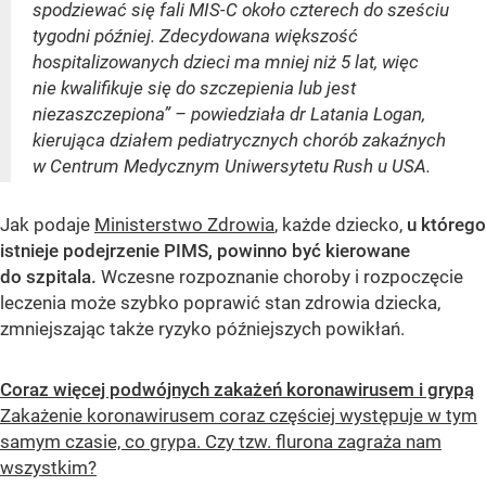
spodziewać się fali MIS-C około czterech do sześciu
tygodni później. Zdecydowana większość
hospitalizowanych dzieci ma mniej niż 5 lat, więc
nie kwalifikuje się do szczepienia lub jest
niezaszczepiona” – powiedziała dr Latania Logan,
kierująca działem pediatrycznych chorób zakaźnych
w Centrum Medycznym Uniwersytetu Rush u USA.
Jak podaje
Ministerstwo Zdrowia
, każde dziecko,
u którego
istnieje podejrzenie PIMS, powinno być kierowane
do szpitala.
Wczesne rozpoznanie choroby i rozpoczęcie
leczenia może szybko poprawić stan zdrowia dziecka,
zmniejszając także ryzyko późniejszych powikłań.
Coraz więcej podwójnych zakażeń koronawirusem i grypą
Zakażenie koronawirusem coraz częściej występuje w tym
samym czasie, co grypa. Czy tzw. flurona zagraża nam
wszystkim?