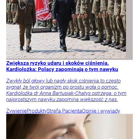
Zwiększa ryzyko udaru i skoków ciśnienia.
Kardiolożka: Polacy zapominają o tym nawyku
Zwykły ból głowy lub nagły skok ciśnienia to często
sygnał, że twój organizm po prostu woła o pomoc.
Kardiolożka dr Anna Bartusiak-Chatys ostrzega: o tym
najprostszym nawyku zapomina większość z nas.
Żywienie
Produkty
Strefa Pacjenta
Opinie i wywiady