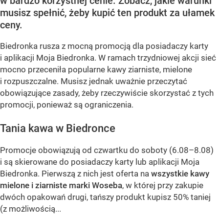
w bardzo korzystnej cenie. Zobacz, jakie warunki
musisz spełnić, żeby kupić ten produkt za ułamek
ceny.
Biedronka rusza z mocną promocją dla posiadaczy karty
i aplikacji Moja Biedronka. W ramach trzydniowej akcji sieć
mocno przeceniła popularne kawy ziarniste, mielone
i rozpuszczalne. Musisz jednak uważnie przeczytać
obowiązujące zasady, żeby rzeczywiście skorzystać z tych
promocji, ponieważ są ograniczenia.
Tania kawa w Biedronce
Promocje obowiązują od czwartku do soboty (6.08–8.08)
i są skierowane do posiadaczy karty lub aplikacji Moja
Biedronka. Pierwszą z nich jest oferta na
wszystkie kawy
mielone i ziarniste marki Woseba
, w której przy zakupie
dwóch opakowań drugi, tańszy produkt kupisz 50% taniej
(z możliwością...