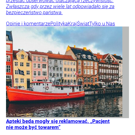
przestać obserwować otaczającą rzeczywistość.
Zwłaszcza gdy przez wiele lat odpowiadało się za
bezpieczeństwo państwa.
Opinie i komentarze
Polityka
Kraj
Świat
Tylko u Nas
Apteki będą mogły się reklamować. „Pacjent
nie może być towarem”