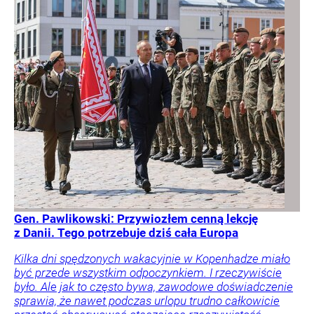
Gen. Pawlikowski: Przywiozłem cenną lekcję
z Danii. Tego potrzebuje dziś cała Europa
Kilka dni spędzonych wakacyjnie w Kopenhadze miało
być przede wszystkim odpoczynkiem. I rzeczywiście
było. Ale jak to często bywa, zawodowe doświadczenie
sprawia, że nawet podczas urlopu trudno całkowicie