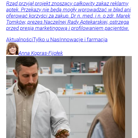
Rząd przyjął projekt znoszący całkowity zakaz reklamy
aptek. Przekazy nie będą mogły wprowadzać w błąd ani
oferować korzyści za zakup. Dr n. med. i n. o zdr. Marek
Tomków, prezes Naczelnej Rady Aptekarskiej, ostrzega
przed presją marketingową i profilowaniem pacjentów.
Aktualności
Tylko u Nas
Innowacje i farmacja
Anna
Kopras-Fijołek