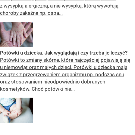
z wysypką alergiczną, a nie wysypką, którą wywołują
choroby zakaźne np. ospa...
Potówki u dziecka. Jak wyglądają i czy trzeba je leczyć?
Potówki to zmiany skórne, które najczęściej pojawiają się
u niemowląt oraz małych dzieci. Potówki u dziecka mają
związek z przegrzewaniem organizmu np. podczas snu
oraz stosowaniem nieodpowiednio dobranych
kosmetyków. Choć potówki nie...