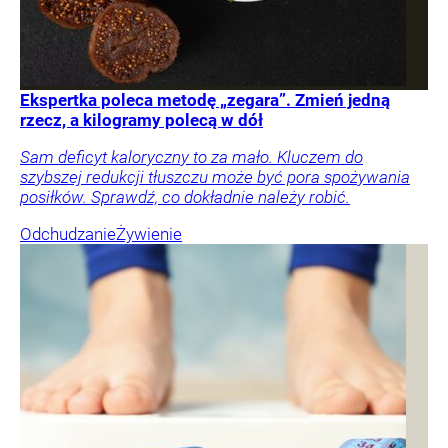
Ekspertka poleca metodę „zegara”. Zmień jedną
rzecz, a kilogramy polecą w dół
Sam deficyt kaloryczny to za mało. Kluczem do
szybszej redukcji tłuszczu może być pora spożywania
posiłków. Sprawdź, co dokładnie należy robić.
Odchudzanie
Żywienie