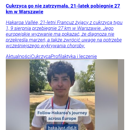
Cukrzyca go nie zatrzymała. 21-latek pobiegnie 27
km w Warszawie
Hakaroa Vallée, 21-letni Francuz żyjący z cukrzycą typu
1, 9 sierpnia przebiegnie 27 km w Warszawie. Jego
europejskie wyzwanie ma pokazać, że diagnoza nie
przekreśla marzeń, a także zwrócić uwagę na potrzebę
wcześniejszego wykrywania choroby.
Aktualności
Cukrzyca
Profilaktyka i leczenie