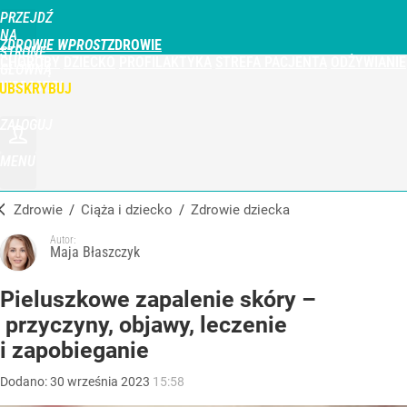
PRZEJDŹ
NA
ZDROWIE WPROST
STRONĘ
CHOROBY
DZIECKO
PROFILAKTYKA
STREFA PACJENTA
ODŻYWIANIE
GŁÓWNĄ
WPROST.PL
UBSKRYBUJ
ZALOGUJ
MENU
Zdrowie
/
Ciąża i dziecko
/
Zdrowie dziecka
Autor:
Maja Błaszczyk
Pieluszkowe zapalenie skóry –
przyczyny, objawy, leczenie
i zapobieganie
Dodano:
30
września
2023
15:58