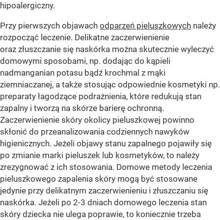
hipoalergiczny.
Przy pierwszych objawach
odparzeń pieluszkowych
należy
rozpocząć leczenie. Delikatne zaczerwienienie
oraz złuszczanie się naskórka można skutecznie wyleczyć
domowymi sposobami, np. dodając do kąpieli
nadmanganian potasu bądź krochmal z mąki
ziemniaczanej, a także stosując odpowiednie kosmetyki np.
preparaty łagodzące podrażnienia, które redukują stan
zapalny i tworzą na skórze barierę ochronną.
Zaczerwienienie skóry okolicy pieluszkowej powinno
skłonić do przeanalizowania codziennych nawyków
higienicznych. Jeżeli objawy stanu zapalnego pojawiły się
po zmianie marki pieluszek lub kosmetyków, to należy
zrezygnować z ich stosowania. Domowe metody leczenia
pieluszkowego zapalenia skóry mogą być stosowane
jedynie przy delikatnym zaczerwienieniu i złuszczaniu się
naskórka. Jeżeli po 2-3 dniach domowego leczenia stan
skóry dziecka nie ulega poprawie, to koniecznie trzeba