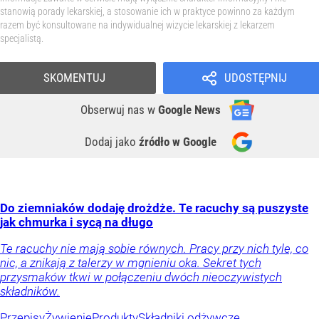
stanowią porady lekarskiej, a stosowanie ich w praktyce powinno za każdym
razem być konsultowane na indywidualnej wizycie lekarskiej z lekarzem
specjalistą.
SKOMENTUJ
UDOSTĘPNIJ
Obserwuj nas
w
Google News
Dodaj jako
źródło w Google
Do ziemniaków dodaję drożdże. Te racuchy są puszyste
jak chmurka i sycą na długo
Te racuchy nie mają sobie równych. Pracy przy nich tyle, co
nic, a znikają z talerzy w mgnieniu oka. Sekret tych
przysmaków tkwi w połączeniu dwóch nieoczywistych
składników.
Przepisy
Żywienie
Produkty
Składniki odżywcze