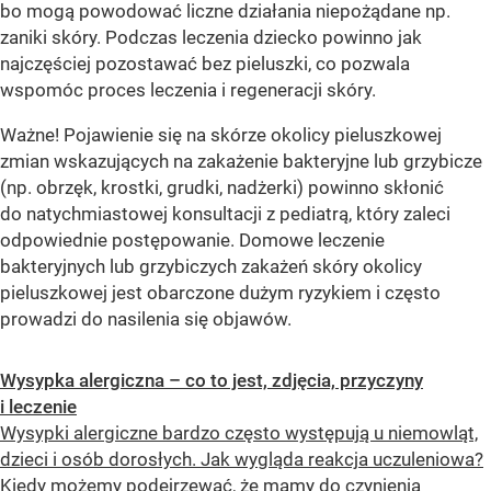
bo mogą powodować liczne działania niepożądane np.
zaniki skóry. Podczas leczenia dziecko powinno jak
najczęściej pozostawać bez pieluszki, co pozwala
wspomóc proces leczenia i regeneracji skóry.
Ważne! Pojawienie się na skórze okolicy pieluszkowej
zmian wskazujących na zakażenie bakteryjne lub grzybicze
(np. obrzęk, krostki, grudki, nadżerki) powinno skłonić
do natychmiastowej konsultacji z pediatrą, który zaleci
odpowiednie postępowanie. Domowe leczenie
bakteryjnych lub grzybiczych zakażeń skóry okolicy
pieluszkowej jest obarczone dużym ryzykiem i często
prowadzi do nasilenia się objawów.
Wysypka alergiczna – co to jest, zdjęcia, przyczyny
i leczenie
Wysypki alergiczne bardzo często występują u niemowląt,
dzieci i osób dorosłych. Jak wygląda reakcja uczuleniowa?
Kiedy możemy podejrzewać, że mamy do czynienia