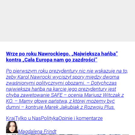
Wrze po roku Nawrockiego. „Największa hańba”
kontra „Cała Europa nam go zazdrości”
Po pierwszym roku prezydentury nic nie wskazuje na to,
żeby Karol Nawrocki wyciszył spory między dwoma
zwaśnionymi politycznymi obozami. – Dotychczas
największą hańbą na karcie jego prezydentury jest
chyba zawetowanie SAFE – ocenia Mariusz Witczak z
KO. – Mamy głowę państwa, z której możemy być
dumni – kontruje Marek Jakubiak z Rozwoju Plus.
Kraj
Tylko u Nas
Polityka
Opinie i komentarze
Magdalena
Frindt