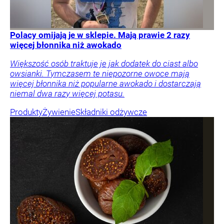
Polacy omijają je w sklepie. Mają prawie 2 razy
więcej błonnika niż awokado
Większość osób traktuje je jak dodatek do ciast albo
owsianki. Tymczasem te niepozorne owoce mają
więcej błonnika niż popularne awokado i dostarczają
niemal dwa razy więcej potasu.
Produkty
Żywienie
Składniki odżywcze