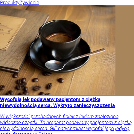
Produkty
Żywienie
Wycofują lek podawany pacjentom z ciężką
niewydolnością serca. Wykryto zanieczyszczenia
W większości przebadanych fiolek z lekiem znaleziono
widoczne cząstki. To preparat podawany pacjentom z ciężką
niewydolnością serca. GIF natychmiast wycofał jego jedyną