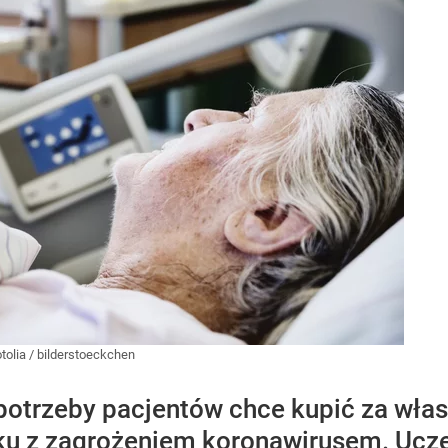
tolia
/
bilderstoeckchen
potrzeby pacjentów chce kupić za wła
u z zagrożeniem koronawirusem. Uczel