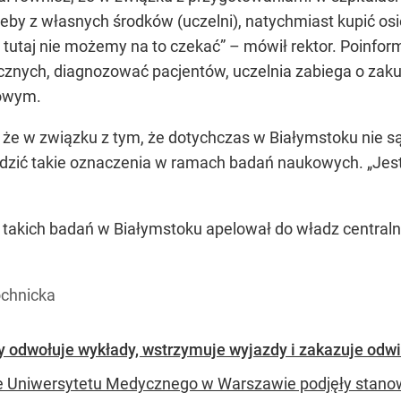
by z własnych środków (uczelni), natychmiast kupić osi
c tutaj nie możemy na to czekać” – mówił rektor. Poinfor
cznych, diagnozować pacjentów, uczelnia zabiega o zak
owym.
 że w związku z tym, że dotychczas w Białymstoku nie 
zić takie oznaczenia w ramach badań naukowych. „Jest
takich badań w Białymstoku apelował do władz central
óchnicka
 odwołuje wykłady, wstrzymuje wyjazdy i zakazuje odw
 Uniwersytetu Medycznego w Warszawie podjęły stanowc