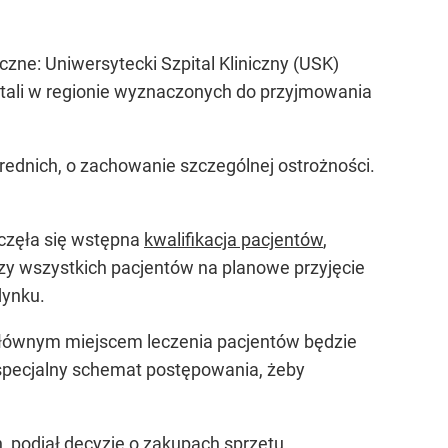
zne: Uniwersytecki Szpital Kliniczny (USK)
pitali w regionie wyznaczonych do przyjmowania
ednich, o zachowanie szczególnej ostrożności.
oczęła się wstępna
kwalifikacja pacjentów
,
czy wszystkich pacjentów na planowe przyjęcie
dynku.
że głównym miejscem leczenia pacjentów będzie
my specjalny schemat postępowania, żeby
, podjął decyzje o zakupach sprzętu