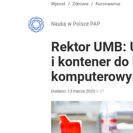
Wprost
/
Zdrowie
/
Koronawirus
Nauka w Polsce PAP
Rektor UMB: U
i kontener d
komputerow
Dodano:
13
marca
2020
6:37