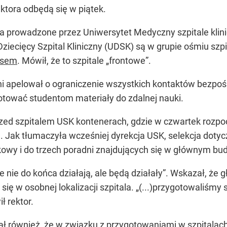
ektora odbędą się w piątek.
a prowadzone przez Uniwersytet Medyczny szpitale klinic
 Dziecięcy Szpital Kliniczny (UDSK) są w grupie ośmiu sz
usem
. Mówił, że to szpitale „frontowe”.
i apelował o ograniczenie wszystkich kontaktów bezpośr
tować studentom materiały do zdalnej nauki.
rzed szpitalem USK kontenerach, gdzie w czwartek rozp
la. Jak tłumaczyła wcześniej dyrekcja USK, selekcja doty
nkowy i do trzech poradni znajdujących się w głównym bu
ze nie do końca działają, ale będą działały”. Wskazał, 
e się w osobnej lokalizacji szpitala. „(...)przygotowaliś
ł rektor.
 również, że w związku z przygotowaniami w szpitalach