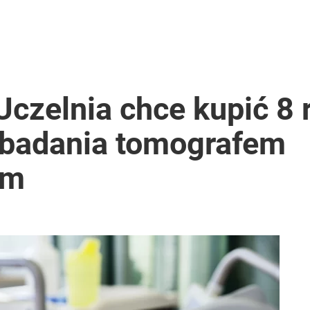
czelnia chce kupić 8 
o badania tomografem
ym