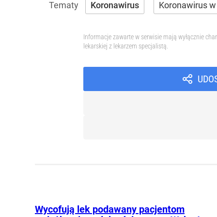
Koronawirus
Koronawirus w
Informacje zawarte w serwisie mają wyłącznie char
lekarskiej z lekarzem specjalistą.
UDO
Wycofują lek podawany pacjentom