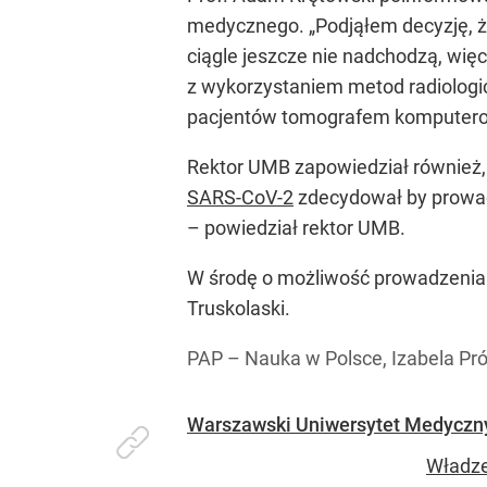
medycznego. „Podjąłem decyzję, że
ciągle jeszcze nie nadchodzą, wię
z wykorzystaniem metod radiologi
pacjentów tomografem komputer
Rektor UMB zapowiedział również,
SARS-CoV-2
zdecydował by prowad
– powiedział rektor UMB.
W środę o możliwość prowadzenia 
Truskolaski.
PAP – Nauka w Polsce, Izabela Pr
Warszawski Uniwersytet Medyczny
Władze