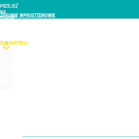
PRZEJDŹ
Udostępnij
0
Skomentuj
NA
ZDROWIE WPROST
STRONĘ
GŁÓWNĄ
CHOROBY
DZIECKO
PROFILAKTYKA
STREFA PACJENTA
ODŻYWIAN
WPROST.PL
SUBSKRYBUJ
ZALOGUJ
SZUKAJ
MENU