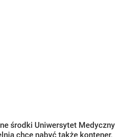
sne środki Uniwersytet Medyczny
nia chce nabyć także kontener,