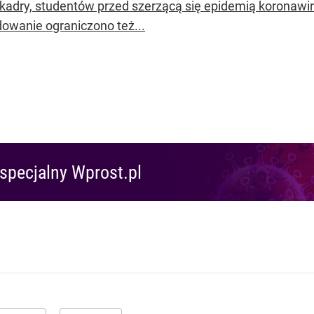
 kadry, studentów przed szerzącą się epidemią koronawi
owanie ograniczono też...
specjalny Wprost.pl