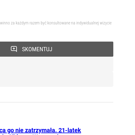
 powinno za każdym razem być konsultowane na indywidualnej wizycie
SKOMENTUJ
ca go nie zatrzymała. 21-latek